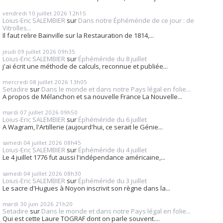
vendredi 10
juillet 2026
12h15
Loius-Eric SALEMBIER
sur
Dans notre Éphéméride de ce jour : de
Vitrolles...
Il faut relire Bainville sur la Restauration de 1814,...
jeudi 09
juillet 2026
09h35
Loius-Eric SALEMBIER
sur
Éphéméride du 8 juillet
j'ai écrit une méthode de calculs, reconnue et publiée...
mercredi 08
juillet 2026
13h05
Setadire
sur
Dans le monde et dans notre Pays légal en folie...
A propos de Mélanchon et sa nouvelle France La Nouvelle...
mardi 07
juillet 2026
09h50
Loius-Eric SALEMBIER
sur
Éphéméride du 6 juillet
A Wagram, l'Artillerie (aujourd'hui, ce serait le Génie...
samedi 04
juillet 2026
08h45
Loius-Eric SALEMBIER
sur
Éphéméride du 4 juillet
Le 4 juillet 1776 fut aussi l'indépendance américaine,...
samedi 04
juillet 2026
08h30
Loius-Eric SALEMBIER
sur
Éphéméride du 3 juillet
Le sacre d'Hugues à Noyon inscrivit son règne dans la...
mardi 30
juin 2026
21h20
Setadire
sur
Dans le monde et dans notre Pays légal en folie...
Qui est cette Laure TOGRAF dont on parle souvent....