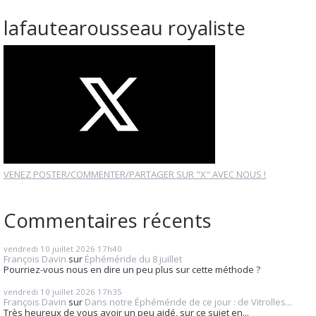
lafautearousseau royaliste
VENEZ POSTER/COMMENTER/PARTAGER SUR "X" AVEC NOUS !
Commentaires récents
vendredi 10
juillet 2026
17h40
François Davin
sur
Éphéméride du 8 juillet
Pourriez-vous nous en dire un peu plus sur cette méthode ?
vendredi 10
juillet 2026
17h35
François Davin
sur
Dans notre Éphéméride de ce jour : de Vitrolles...
Très heureux de vous avoir un peu aidé, sur ce sujet en...