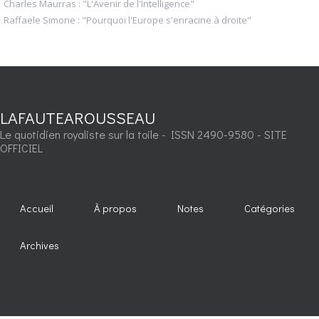
Charles Maurras : "L'Avenir de l'Intelligence"
Raffaele Simone : "Pourquoi l'Europe s'enracine à droite"
LAFAUTEAROUSSEAU
Le quotidien royaliste sur la toile - ISSN 2490-9580 - SITE
OFFICIEL
Accueil
À propos
Notes
Catégories
Archives