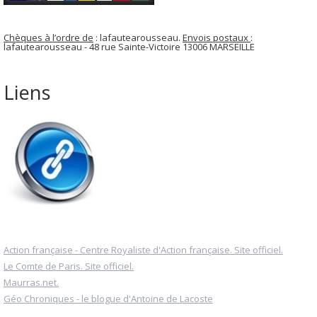
Chèques à l’ordre de
: lafautearousseau.
Envois postaux
:
lafautearousseau - 48 rue Sainte-Victoire 13006 MARSEILLE
Liens
Action française - Centre Royaliste d'Action française. Site officiel.
Le Comte de Paris. Site officiel.
Maurras.net.
Géo Chroniques - le blogue d'Antoine de Lacoste