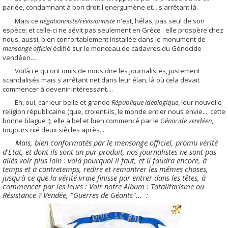
parlée, condamnant à bon droit l'energumène et... s'arrêtant là.
Mais ce
négationniste/révisionniste
n'est, hélas, pas seul de son
espèce; et celle-ci ne sévit pas seulement en Grèce : elle prospère chez
nous, aussi, bien confortablement installée dans le monument de
mensonge officiel
édifié sur le monceau de cadavres du Génocide
vendéen....
Voilà ce qu'ont omis de nous dire les journalistes, justement
scandalisés mais s'arrêtant net dans leur élan, là où cela devait
commencer à devenir intéressant....
Eh, oui, car leur belle et grande
République idéologique
, leur nouvelle
religion républicaine (que, croient-ils, le monde entier nous envie..., cette
bonne blague !), elle a bel et bien commencé par le
Génocide vendéen
,
toujours nié deux siècles après...
Mais, bien conformatés par le mensonge officiel, promu vérité
d'Etat, et dont ils sont un pur produit, nos journalistes ne sont pas
allés voir plus loin : volà pourquoi il faut, et il faudra encore, à
temps et à contretemps, redire et remontrer les mêmes choses,
jusqu'à ce que la vérité vraie finisse par entrer dans les têtes, à
commencer par les leurs :
Voir notre Album : Totalitarisme ou
Résistance ? Vendée, "Guerres de Géants"... :