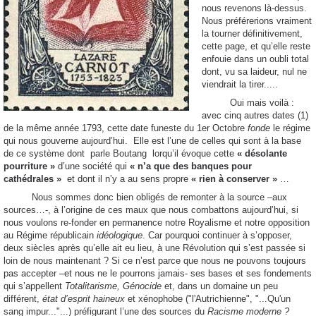
nous revenons là-dessus.
Nous préférerions vraiment
la tourner définitivement,
cette page, et qu’elle reste
enfouie dans un oubli total
dont, vu sa laideur, nul ne
viendrait la tirer.....
Oui mais voilà :
avec cinq autres dates (1)
de la même année 1793, cette date funeste du 1er Octobre
fonde
le régime
qui nous gouverne aujourd’hui. Elle est l’une de celles qui sont à la base
de ce système dont parle Boutang lorqu’il évoque cette
« désolante
pourriture »
d’une société qui
« n’a que des banques pour
cathédrales »
et dont il n’y a au sens propre
« rien à conserver »
…
Nous sommes donc bien obligés de remonter à la source –aux
sources…-, à l’origine de ces maux que nous combattons aujourd’hui, si
nous voulons re-fonder en permanence notre Royalisme et notre opposition
au Régime républicain
idéologique
. Car pourquoi continuer à s’opposer,
deux siècles après qu’elle ait eu lieu, à une Révolution qui s’est passée si
loin de nous maintenant ? Si ce n’est parce que nous ne pouvons toujours
pas accepter –et nous ne le pourrons jamais- ses bases et ses fondements
qui s’appellent
Totalitarisme, Génocide
et, dans un domaine un peu
différent,
état d’esprit haineux
et xénophobe ("l'Autrichienne", "...Qu'un
sang impur..."...) préfigurant l’une des sources du
Racisme moderne ?