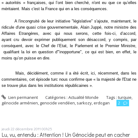
« autorités » françaises, qui l’ont bien cherché, n'ont eu que ce qu’elles
méritaient. Mais c'est la France qui en a les conséquences.
A l'incongruité de leur initiative "législative" s'ajoute, maintenant, le
ridicule d'une quasi crise gouvernementale, Alain Juppé, notre ministre des
Affaires Etrangères, avec qui nous serons, cette fois-ci, d’accord,
ayant cru devoir exprimer publiquement son désaccord, y compris, par
conséquent, avec le Chef de l’Etat, le Parlement et le Premier Ministre,
qualifiant la loi en question d'"inopportune", ce qui est bien, en effet, le
moins qu’on puisse en dire.
Mais, décidément, comme il a été écrit, ici, récemment, dans les
commentaires, cet épisode turc nous confirme que « la majesté de l'Etat ne
se trouve plus dans les institutions républicaines ».
Lien permanent
Catégories :
Actualité Monde
Tags :
turquie
,
génocide arménien
,
genocide vendéen
,
sarkozy
,
erdogan
2
jeudi 22
décembre 2011
00h25
Lu, vu, entendu : Attention ! Un Génocide peut en cacher