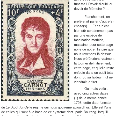
funeste ! Devoir d’oubli ou
devoir de Mémoire ?....
Franchement, on
préférerait parler d’autre(s)
chose(s)…. Et ce n’est
bien sûr certainement pas
par une espèce de
fascination morbide,
malsaine, pour cette page
noire de notre Histoire que
nous revenons là-dessus.
Nous préférerions vraiment
la tourner définitivement,
cette page, et qu’elle reste
enfouie dans un oubli total
dont, vu sa laideur, nul ne
viendrait la tirer.....
Oui mais voilà :
avec cinq autres dates
(1) de la même année
1793, cette date funeste
du 1er Août
fonde
le régime qui nous gouverne aujourd’hui. Elle est l’une
de celles qui sont à la base de ce système dont parle Boutang lorqu’il