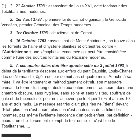
(1) :
1. 21 Janvier 1793
: assassinat de Louis XVI, acte fondateur des
Totalitarismes modernes.
2. 1er Août 1793
: première loi de Carnot organisant le Génocide
Vendéen, premier Génocide des Temps modernes.
3. 1er Octobre 1793
: deuxième loi de Carnot....
4. 16 Octobre 1793 :
assassinat de Marie-Antoinette ; on trouve dans
les torrents de haine et d’hystérie planifiés et orchestrés contre «
l’Autrichienne »
une xénophobie exacerbée qui peut être considéréee
comme l’une des sources lointaines du Racisme moderne...
5. A ces quatre dates doit être ajoutée celle du 3 juillet 1793
, le
début de la terrifiante descente aux enfers du petit Dauphin, Louis-Charles
duc de Normandie, âgé à ce jour de huit ans et quatre mois. Arraché à sa
mère, il va être lentement et méthodiquement détruit, son massacre
prenant la forme d'un long et douloureux enfermement, au secret dans une
chambre obscure, sans hygiène, sans soins et sans visites, souffrant de
gale et de tuberculose; pour ne s'achever que le 8 juin 1795: il a alors 10
ans et trois mois. Le message est très clair: plus rien ne
"tient"
devant
l'Etat, plus rien n'est sacré, plus rien n'est au-dessus de la folie des
hommes, pas même l'évidente innocence d'un petit enfant, par définition -
pourrait on dire- forcément exempt de tout crime: et c'est bien le
Totalitarisme.....