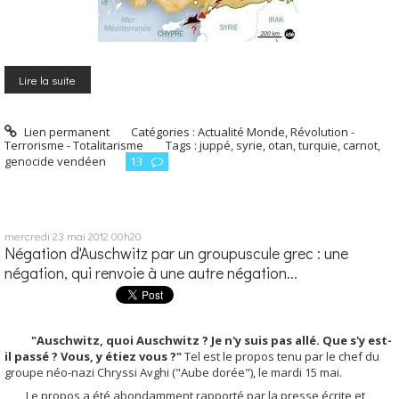
Lire la suite
Lien permanent
Catégories :
Actualité Monde
,
Révolution -
Terrorisme - Totalitarisme
Tags :
juppé
,
syrie
,
otan
,
turquie
,
carnot
,
genocide vendéen
13
mercredi 23
mai 2012
00h20
Négation d'Auschwitz par un groupuscule grec : une
négation, qui renvoie à une autre négation...
"
Auschwitz
, quoi
Auschwitz
? Je n'y suis pas allé. Que s'y est-
il passé ? Vous, y étiez vous ?"
Tel est le propos tenu par le chef du
groupe néo-nazi
Chryssi
Avghi
("Aube dorée"), le mardi 15 mai.
Le propos a été abondamment rapporté par la presse écrite et