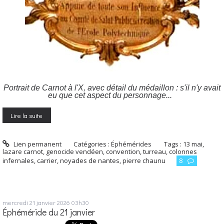
Portrait de Carnot à l'X, avec détail du médaillon :
s'il n'y avait
eu que cet aspect du personnage...
Lire la suite
Lien permanent
Catégories :
Éphémérides
Tags :
13 mai
,
lazare carnot
,
genocide vendéen
,
convention
,
turreau
,
colonnes
infernales
,
carrier
,
noyades de nantes
,
pierre chaunu
8
mercredi 21
janvier 2026
03h30
Éphéméride du 21 janvier