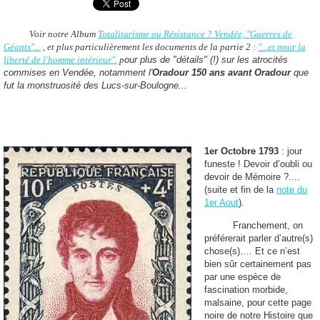
Voir notre Album
Totalitarisme ou Résistance ? Vendée, "Guerres de
Géants"...
, et plus particulièrement les documents de la partie 2 :
"...et pour la
liberté de l'homme intérieur".
p
our plus de "détails" (!) sur les atrocités
commises en Vendée, notamment l'
Oradour 150 ans avant Oradour
que
fut la monstruosité des Lucs-sur-Boulogne...
1er Octobre 1793
: jour
funeste ! Devoir d’oubli ou
devoir de Mémoire ?....
(suite et fin de la
note du
1er Aout
).
Franchement, on
préférerait parler d’autre(s)
chose(s)…. Et ce n’est
bien sûr certainement pas
par une espèce de
fascination morbide,
malsaine, pour cette page
noire de notre Histoire que