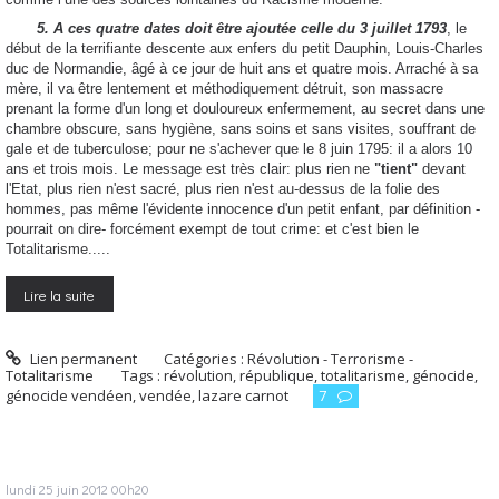
5. A ces quatre dates doit être ajoutée celle du 3 juillet 1793
, le
début de la terrifiante descente aux enfers du petit Dauphin, Louis-Charles
duc de Normandie, âgé à ce jour de huit ans et quatre mois. Arraché à sa
mère, il va être lentement et méthodiquement détruit, son massacre
prenant la forme d'un long et douloureux enfermement, au secret dans une
chambre obscure, sans hygiène, sans soins et sans visites, souffrant de
gale et de tuberculose; pour ne s'achever que le 8 juin 1795: il a alors 10
ans et trois mois. Le message est très clair: plus rien ne
"tient"
devant
l'Etat, plus rien n'est sacré, plus rien n'est au-dessus de la folie des
hommes, pas même l'évidente innocence d'un petit enfant, par définition -
pourrait on dire- forcément exempt de tout crime: et c'est bien le
Totalitarisme.....
Lire la suite
Lien permanent
Catégories :
Révolution - Terrorisme -
Totalitarisme
Tags :
révolution
,
république
,
totalitarisme
,
génocide
,
génocide vendéen
,
vendée
,
lazare carnot
7
lundi 25
juin 2012
00h20