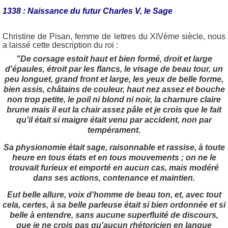
1338 : Naissance du futur Charles V, le Sage
Christine de Pisan, femme de lettres du XIVème siècle, nous
a laissé cette description du roi :
"De corsage estoit haut et bien formé, droit et large
d'épaules, étroit par les flancs, le visage de beau tour, un
peu longuet, grand front et large, les yeux de belle forme,
bien assis, châtains de couleur, haut nez assez et bouche
non trop petite, le poil ni blond ni noir, la charnure claire
brune mais il eut la chair assez pâle et je crois que le fait
qu'il était si maigre était venu par accident, non par
tempérament.
Sa physionomie était sage, raisonnable et rassise, à toute
heure en tous états et en tous mouvements ; on ne le
trouvait furieux et emporté en aucun cas, mais modéré
dans ses actions, contenance et maintien.
Eut belle allure, voix d'homme de beau ton, et, avec tout
cela, certes, à sa belle parleuse était si bien ordonnée et si
belle à entendre, sans aucune superfluité de discours,
que je ne crois pas qu'aucun rhétoricien en langue