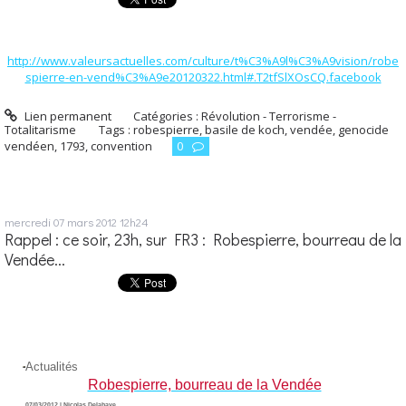
http://www.valeursactuelles.com/culture/t%C3%A9l%C3%A9vision/robe
spierre-en-vend%C3%A9e20120322.html#.T2tfSlXOsCQ.facebook
Lien permanent
Catégories :
Révolution - Terrorisme -
Totalitarisme
Tags :
robespierre
,
basile de koch
,
vendée
,
genocide
vendéen
,
1793
,
convention
0
mercredi 07
mars 2012
12h24
Rappel : ce soir, 23h, sur FR3 : Robespierre, bourreau de la
Vendée...
Actualités
Robespierre, bourreau de la Vendée
07/03/2012 | Nicolas Delahaye