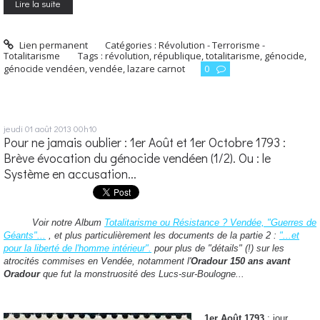
Lire la suite
Lien permanent
Catégories :
Révolution - Terrorisme -
Totalitarisme
Tags :
révolution
,
république
,
totalitarisme
,
génocide
,
génocide vendéen
,
vendée
,
lazare carnot
0
jeudi 01
août 2013
00h10
Pour ne jamais oublier : 1er Août et 1er Octobre 1793 :
Brève évocation du génocide vendéen (1/2). Ou : le
Système en accusation...
Voir notre Album
Totalitarisme ou Résistance ? Vendée, "Guerres de
Géants"...
, et plus particulièrement les documents de la partie 2 :
"...et
pour la liberté de l'homme intérieur".
p
our plus de "détails" (!) sur les
atrocités commises en Vendée, notamment l'
Oradour 150 ans avant
Oradour
que fut la monstruosité des Lucs-sur-Boulogne...
1er Août 1793
: jour