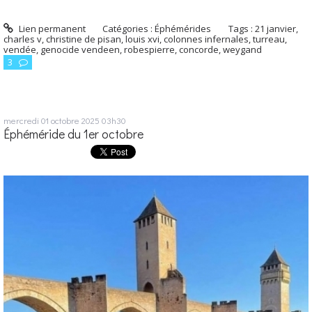
Lien permanent
Catégories :
Éphémérides
Tags :
21 janvier
,
charles v
,
christine de pisan
,
louis xvi
,
colonnes infernales
,
turreau
,
vendée
,
genocide vendeen
,
robespierre
,
concorde
,
weygand
3
mercredi 01
octobre 2025
03h30
Éphéméride du 1er octobre