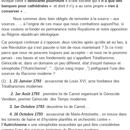
évoque cette
« désolante pourriture »
d’une société qui
« n’a que des
banques pour cathédrales »
et dont il n’y a au sens propre
« rien à
conserver »
…
Nous sommes donc bien obligés de remonter à la source – aux
sources… -, à l’origine de ces maux que nous combattons aujourd’hui, si
nous voulons re-fonder en permanence notre Royalisme et notre opposition
au Régime
républicain idéologique
.
Car pourquoi continuer à s’opposer, deux siècles après qu’elle ait eu lieu, à
une Révolution qui s’est passée si loin de nous maintenant ? Si ce n’est
parce que nous ne pouvons toujours pas accepter – et nous ne le pourrons
jamais - ses bases et ses fondements qui s’appellent
Totalitarisme,
Génocide
et, dans un domaine un peu différent,
état d’esprit haineux
et
xénophobe ("l'Autrichienne", "...Qu'un sang impur...") préfigurant l’une des
sources du
Racisme moderne ?
(1) :
1. 21 Janvier 1793
: assassinat de Louis XVI, acte fondateur des
Totalitarismes modernes.
2. 1er Août 1793
: première loi de Carnot organisant le Génocide
Vendéen, premier Génocide des Temps modernes.
3. 1er Octobre 1793
: deuxième loi de Carnot....
4. 16 Octobre 1793
: assassinat de Marie-Antoinette ; on trouve dans
les torrents de haine et d’hystérie planifiés et orchestrés contre «
l’Autrichienne »
une xénophobie exacerbée qui peut être considéréee
comme l’une des sources lointaines du Racisme moderne.