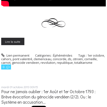
Lire la suite
Lien permanent
Catégories :
Éphémérides
Tags :
1er octobre
,
cahors
,
pont valentré
,
clemenceau
,
concorde
,
ds
,
citroën
,
corneille
,
carnot
,
genocide vendeen
,
revolution
,
republique
,
totalitarisme
0
mardi 01
octobre 2013
00h15
Pour ne jamais oublier : 1er Août et 1er Octobre 1793 :
Brève évocation du génocide vendéen (2/2). Ou : le
Système en accusation...