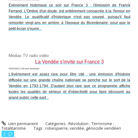
Evénement historique ce soir sur France 3 : l'émission de Franck
Ferrand, L'Ombre d'un doute, est entièrement consacrée à la Terreur en
Vendée. Le qualificatif d'historique n'est pas usurpé, puisqu'il faut
remonter vingt ans en arrière, à l'époque du Bicentenaire, pour que le
petit écran s'ouvre...
Médias TV radio vidéo
La Vendée s'invite sur France 3
03/03/2012 | Nicolas Delahaye
L'événement est assez rare pour être cité : une émission d'histoire
diffusée sur une grande chaîne nationale se penche sur le sort de la
Vendée en 1793-1794. D'autant plus rare que ce programme affiche
toutes les qualités de sérieux et d'objectivité pour faire découvrir au
grand public cette part...
Lien permanent
Catégories :
Révolution - Terrorisme -
Totalitarisme
Tags :
robespierre
,
vendée
,
génocide vendéen
2