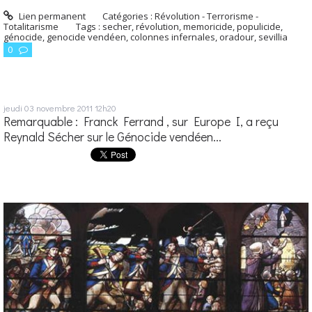
Lien permanent
Catégories :
Révolution - Terrorisme -
Totalitarisme
Tags :
secher
,
révolution
,
memoricide
,
populicide
,
génocide
,
genocide vendéen
,
colonnes infernales
,
oradour
,
sevillia
0
jeudi 03
novembre 2011
12h20
Remarquable : Franck Ferrand , sur Europe I, a reçu
Reynald Sécher sur le Génocide vendéen...