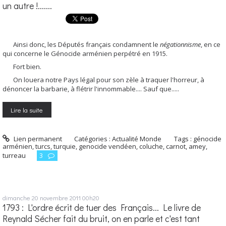
un autre !.......
Ainsi donc, les Députés français condamnent le
négationnisme
, en ce
qui concerne le Génocide arménien perpétré en 1915.
Fort bien.
On louera notre Pays légal pour son zèle à traquer l'horreur, à
dénoncer la barbarie, à flétrir l'innommable.... Sauf que.....
Lire la suite
Lien permanent
Catégories :
Actualité Monde
Tags :
génocide
arménien
,
turcs
,
turquie
,
genocide vendéen
,
coluche
,
carnot
,
amey
,
turreau
3
dimanche 20
novembre 2011
00h20
1793 : L'ordre écrit de tuer des Français... Le livre de
Reynald Sécher fait du bruit, on en parle et c'est tant