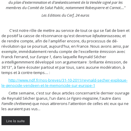
du plan d’extermination et d’anéantissement de la Vendée signé par les
membres du Comité de Salut Public, notamment Robespierre et Carnot...."
Les Editions du Cerf, 24 euros
C'est notre rôle de mettre au service de tout ce qui se fait de bien et
de positif la caisse de résonnance qu'est devenue
lafautearousseau
, et
de rendre compte, afin de l'amplifier encore, du processus de dé-
révolution qui se poursuit, aujourd'hui, en France. Nous avons ainsi, par
exemple, immédiatement rendu compte de l'excellente émission avec
Franck Ferrand, sur
Europe 1
, dans laquelle Reynald Sécher
a intelligemmment développé son argumentaire : b
rillante émission, de
36’13", à faire écouter partout et par tous, sans aucune modération, à
temps et à contre-temps.... :
http://www.ndf.fr/nos-breves/31-10-2011/reynald-secher-explique-
le-genocide-vendeen-et-le-memoricide-sur-europe-1
Cette semaine, c'est sur deux articles concernant le dernier ouvrage
de Reynald Sécher (parus, l'un dans
Le Figaro magazine
, l'autre dans
Famille chrétienne
) que nous attirerons l'attention de celles etc eux qui ne
les auraient pas vus...
Lire la suite