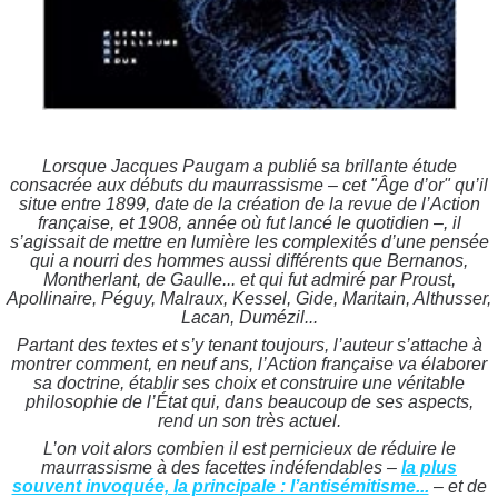
Lorsque Jacques Paugam a publié sa brillante étude
consacrée aux débuts du maurrassisme – cet "Âge d’or" qu’il
situe entre 1899, date de la création de la revue de l’Action
française, et 1908, année où fut lancé le quotidien –, il
s’agissait de mettre en lumière les complexités d’une pensée
qui a nourri des hommes aussi différents que Bernanos,
Montherlant, de Gaulle... et qui fut admiré par Proust,
Apollinaire, Péguy, Malraux, Kessel, Gide, Maritain, Althusser,
Lacan, Dumézil...
Partant des textes et s’y tenant toujours, l’auteur s’attache à
montrer comment, en neuf ans, l’Action française va élaborer
sa doctrine, établir ses choix et construire une véritable
philosophie de l’État qui, dans beaucoup de ses aspects,
rend un son très actuel.
L’on voit alors combien il est pernicieux de réduire le
maurrassisme à des facettes indéfendables –
la plus
souvent invoquée, la principale : l’antisémitisme...
– et de