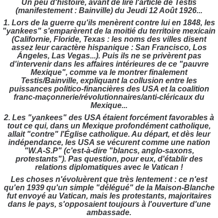
Un peu d'histoire, avant de lire l'article de Testis
(manifestement : Bainville) du Jeudi 12 Août 1926...
1. Lors de la guerre qu'ils menèrent contre lui en 1848, les
"yankees" s'emparèrent de la moitié du territoire mexicain
(Californie, Floride, Texas : les noms des villes disent
assez leur caractère hispanique : San Francisco, Los
Ángeles, Las Vegas...). Puis ils ne se privèrent pas
d'intervenir dans les affaires intérieures de ce "pauvre
Mexique", comme va le montrer finalement
Testis/Bainville, expliquant la collusion entre les
puissances politico-financières des USA et la coalition
franc-maçonnerie/révolutionnaires/anti-cléricaux du
Mexique...
2. Les "yankees" des USA étaient forcément favorables à
tout ce qui, dans un Mexique profondément catholique,
allait "contre" l'Église catholique. Au départ, et dès leur
indépendance, les USA se vécurent comme une nation
"W.A-S.P" (c'est-à-dire "blancs, anglo-saxons,
protestants"). Pas question, pour eux, d'établir des
relations diplomatiques avec le Vatican !
Les choses n'évoluèrent que très lentement : ce n'est
qu'en 1939 qu'un simple "délégué" de la Maison-Blanche
fut envoyé au Vatican, mais les protestants, majoritaires
dans le pays, s'opposaient toujours à l'ouverture d'une
ambassade.