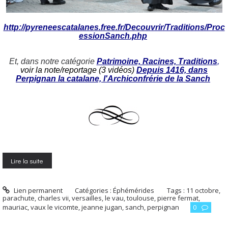
http://pyreneescatalanes.free.fr/Decouvrir/Traditions/Proc
essionSanch.php
Et, dans notre catégorie
Patrimoine, Racines, Traditions
,
voir la note/reportage (3 vidéos)
Depuis 1416, dans
Perpignan la catalane, l'Archiconfrérie de la Sanch
Lire la suite
Lien permanent
Catégories :
Éphémérides
Tags :
11 octobre
,
parachute
,
charles vii
,
versailles
,
le vau
,
toulouse
,
pierre fermat
,
mauriac
,
vaux le vicomte
,
jeanne jugan
,
sanch
,
perpignan
0