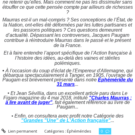
ne retenir qu’elles. Mais comment ne pas les dissimuler sans
étouffer ce que cette pensée compte par ailleurs de richesses
?
Maurras est-il un mal-compris ? Ses conceptions de l’État, de
la Nation, ont-elles été déformées par les luttes partisanes et
les passions politiques ? Ces questions demeurent
d’actualité. Dépassant les controverses, Jacques Paugam
contribue à réintroduire Maurras dans le passé et le présent
de la France.
Et à faire entendre l’apport spécifique de l’Action française à
l’histoire des idées, au-delà des vaines et stériles
polémiques.
•
À l'occasion du coup d'éclat de l'Empereur d'Allemagne, qui
débarqua spectaculairement à Tanger, en 1905, l'ouvrage de
Paugam est brièvement présenté dans notre
Éphéméride du
31 mars
...
•
Et Jean Sévillia, dans un excellent article paru dans Le
Figaro magazine du 4 mai 2018, intitulé
"Charles Maurras :
à lire avant de juger"
, fait également référence au livre de
Paugam...
• Enfin, on consultera avec profit notre Catégorie des
"Grandes "Une" de L'Action française"
...
Lien permanent
Catégories :
Éphémérides
0