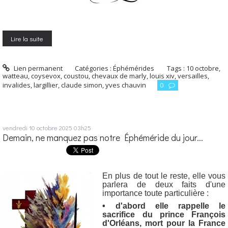
Lire la suite
Lien permanent
Catégories :
Éphémérides
Tags :
10 octobre
,
watteau
,
coysevox
,
coustou
,
chevaux de marly
,
louis xiv
,
versailles
,
invalides
,
largillier
,
claude simon
,
yves chauvin
0
vendredi 10
octobre 2025
03h25
Demain, ne manquez pas notre Éphéméride du jour...
En plus de tout le reste, elle vous
parlera de deux faits d'une
importance toute particulière :
• d'abord elle rappelle le
sacrifice du prince François
d'Orléans, mort pour la France