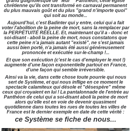
grand'guignolesque de "leur"" Panthéon, cette église
chrétienne qu'ils ont transformé en carnaval permanent
du plus mauvais goût et du plus "grand n'importe quoi"
qui soit au monde...
Aujourd'hui, c'est Badinter qui y entre, celui qui a fait
voter l'abolition de la peine de mort, sans la remplacer par
la PERPÉTUITÉ RÉELLE. Et, maintenant qu'il a - donc et
soi-disant - aboli la peine de mort, nous constatons que
cette peine n'a jamais autant "existé", ne s'est jamais
aussi bien porté, n'a jamais été aussi généreusement
prononcée et exécutée sur-le-champ !...
Et que son exécution (c'est le cas d'employer le mot !)
augmente d'une façon exponentielle partout en France,
d'une façon qui semble irréversible.
Ainsi va la vie, dans cette chose toute pourrie qui nous
sert de Système, et qui nous inflige en ce moment le
spectacle calamiteux qui désole et "désespère" même
ceux qui croyaient en lui ! La pantalonnade de l'entrée au
Panthéon de celui qui a soi-disant aboli la peine de mort
alors qu'elle est en voie de devenir quasiment
quotidienne dans toutes les rues de toutes les villes de
France est le dernier exemple en date de cette vérité :
ce Système se fiche de nous...