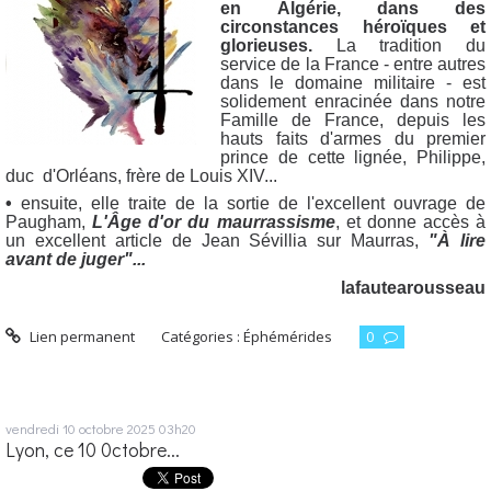
en Algérie, dans des
circonstances héroïques et
glorieuses.
La tradition du
service de la France - entre autres
dans le domaine militaire - est
solidement enracinée dans notre
Famille de France, depuis les
hauts faits d'armes du premier
prince de cette lignée, Philippe,
duc d'Orléans, frère de Louis XIV...
•
ensuite, elle traite de la sortie de l'excellent ouvrage de
Paugham,
L'Âge d'or du maurrassisme
, et donne accès à
un excellent article de Jean Sévillia sur Maurras,
"À lire
avant de juger"...
lafautearousseau
Lien permanent
Catégories :
Éphémérides
0
vendredi 10
octobre 2025
03h20
Lyon, ce 10 0ctobre...