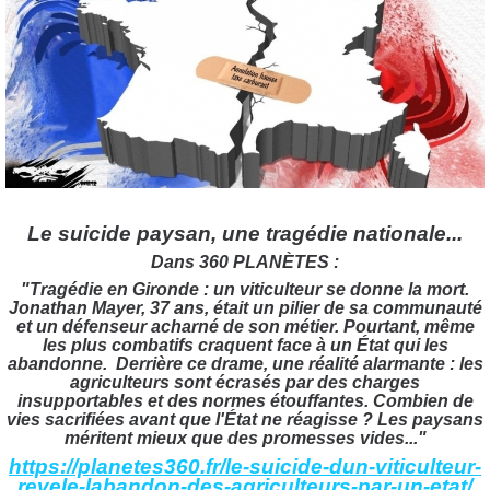
Le suicide paysan, une tragédie nationale...
Dans 360 PLANÈTES :
"Tragédie en Gironde : un viticulteur se donne la mort.
Jonathan Mayer, 37 ans, était un pilier de sa communauté
et un défenseur acharné de son métier. Pourtant, même
les plus combatifs craquent face à un État qui les
abandonne.
Derrière ce drame, une réalité alarmante : les
agriculteurs sont écrasés par des charges
insupportables et des normes étouffantes. Combien de
vies sacrifiées avant que l'État ne réagisse ? Les paysans
méritent mieux que des promesses vides..."
https://planetes360.fr/le-suicide-dun-viticulteur-
revele-labandon-des-agriculteurs-par-un-etat/