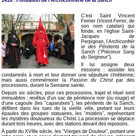
1416 : Fondation de l'Archiconfrérie de la Sanch
C'est Saint Vincent
Ferrier (
Vicent Ferrer
, de
son nom catalan) qui
fonde, en l'église Saint-
Jacques de
Perpignan, l'
Archiconfrér
ie
des Pénitents de la
Sanch
(
"Précieux Sang
du Seigneur"
).
Il lui assigne deux
missions : assister les
condamnés à mort et leur donner une sépulture chrétienne;
mais aussi commémorer la
Passion du Christ
par des
processions, durant la Semaine sainte.
Depuis six siècles, pour ces processions, trajet et rituel sont
immuables : revêtus d'un sac de pénitence noir (ou rouge) et
d'une cagoule (les "caparutxes"), les pénitents de la Sanch,
défilent dans les rues de la vieille ville, portant sur leurs
épaules des groupes statuaires, les "mistèris", représentant
les mystères douloureux du Christ. La procession se déplace
durant trois heures, avec des stations devant des reposoirs.
À partir du XVIIIe siècle, les "Vierges de Douleur", portant une