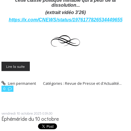
c
ette classe politique minable qui a peur de la
dissolution...
(extrait vidéo 3'26)
https://x.com/CNEWS/status/1976177826534449655
Lire la suite
Lien permanent
Catégories :
Revue de Presse et d'Actualité...
0
vendredi 10
octobre 2025
03h30
Éphéméride du 10 octobre