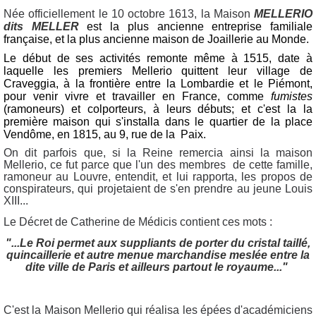
Née officiellement le 10 octobre 1613, la Maison
MELLERIO
dits MELLER
est la plus ancienne entreprise familiale
française, et la plus ancienne maison de Joaillerie au Monde.
Le début de ses activités remonte même à 1515, date à
laquelle les premiers Mellerio quittent leur village de
Craveggia, à la frontière entre la Lombardie et le Piémont,
pour venir vivre et travailler en France, comme
fumistes
(ramoneurs) et colporteurs, à leurs débuts; et c'est la la
première maison qui s'installa dans le quartier de la place
Vendôme, en 1815, au 9, rue de la Paix.
On dit parfois que, si la Reine remercia ainsi la maison
Mellerio, ce fut parce que l'un des membres de cette famille,
ramoneur au Louvre, entendit, et lui rapporta, les propos de
conspirateurs, qui projetaient de s'en prendre au jeune Louis
XIII...
Le Décret de Catherine de Médicis contient ces mots :
"...Le Roi permet aux suppliants de porter du cristal taillé,
quincaillerie et autre menue marchandise meslée entre la
dite ville de Paris
et ailleurs partout le royaume..."
C'est la Maison Mellerio qui réalisa les épées d'académiciens