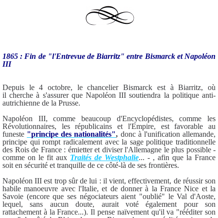
1865 : Fin de "l'Entrevue de Biarritz" entre Bismarck et
Napoléon
III
Depuis le 4 octobre, le chancelier Bismarck est à Biarritz, où
il cherche à s'assurer que Napoléon III soutiendra la politique anti-
autrichienne de la Prusse.
Napoléon III, comme beaucoup d'Encyclopédistes, comme les
Révolutionnaires, les républicains et l'Empire, est favorable au
funeste
"principe des nationalités"
,
donc à l'unification allemande,
principe qui rompt radicalement avec la sage politique traditionnelle
des Rois de France : émietter et diviser l'Allemagne le plus possible -
comme on le fit aux
Traités de Westphalie
... - , afin que la France
soit en sécurité et tranquille de ce côté-là de ses frontières.
Napoléon III est trop sûr de lui : il vient, effectivement, de réussir son
habile manoeuvre avec l'Italie, et de donner à la France Nice et la
Savoie (encore que ses négociateurs aient "oublié" le Val d'Aoste,
lequel, sans aucun doute, aurait voté également pour son
rattachement à la France...). Il pense naïvement qu'il va "rééditer son