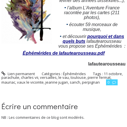
février des années bissextiles...),
•
l'album L'Aventure France
racontée par les cartes (211
photos),
•
écouter 59 morceaux de
musique,
•
et découvrir
pourquoi et dans
quels buts
lafautearousseau
vous propose ses
É
phémérides :
Éphémérides de lafautearousseau.pdf
lafautearousseau
Lien permanent
Catégories :
Éphémérides
Tags :
11 octobre
,
parachute
,
charles vii
,
versailles
,
le vau
,
toulouse
,
pierre fermat
,
mauriac
,
vaux le vicomte
,
jeanne jugan
,
sanch
,
perpignan
0
Écrire un commentaire
NB : Les commentaires de ce blog sont modérés.