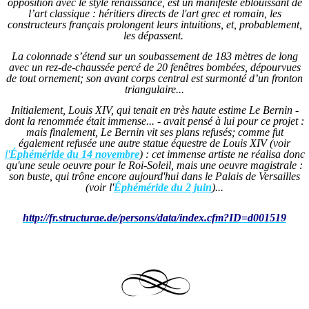
opposition avec le style renaissance, est un manifeste éblouissant de
l’art classique : héritiers directs de l'art grec et romain, les
constructeurs français prolongent leurs intuitions, et, probablement,
les dépassent.
La colonnade s’étend sur un soubassement de 183 mètres de long
avec un rez-de-chaussée percé de 20 fenêtres bombées, dépourvues
de tout ornement; son avant corps central est surmonté d’un fronton
triangulaire...
Initialement, Louis XIV, qui tenait en très haute estime Le Bernin -
dont la renommée était immense... - avait pensé à lui pour ce projet :
mais finalement, Le Bernin vit ses plans refusés; comme fut
également refusée une autre statue équestre de Louis XIV
(voir
l'
Éphéméride du 14 novembre
) : cet immense artiste ne réalisa donc
qu'une seule oeuvre pour le Roi-Soleil, mais une oeuvre magistrale :
son buste, qui trône encore aujourd'hui dans le Palais de Versailles
(voir l'
Éphéméride du 2 juin
)...
http://fr.structurae.de/persons/data/index.cfm?ID=d001519