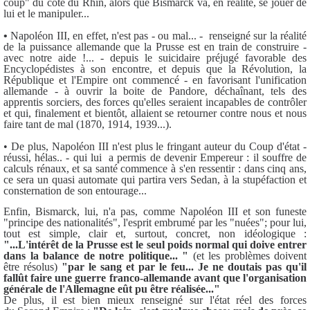
coup" du côté du Rhin, alors que Bismarck va, en réalité, se jouer de
lui et le manipuler...
•
Napoléon III, en effet, n'est pas - ou mal... - renseigné sur la réalité
de la puissance allemande que la Prusse est en train de construire -
avec notre aide !... - depuis le suicidaire préjugé favorable des
Encyclopédistes à son encontre, et depuis que la Révolution, la
République et l'Empire ont commencé - en favorisant l'unification
allemande - à ouvrir la boite de Pandore, déchaînant, tels des
apprentis sorciers, des forces qu'elles seraient incapables de contrôler
et qui, finalement et bientôt, allaient se retourner contre nous et nous
faire tant de mal (1870, 1914, 1939...).
• De plus, Napoléon III n'est plus le fringant auteur du Coup d'état -
réussi, hélas.. - qui lui a permis de devenir Empereur : il souffre de
calculs rénaux, et sa santé commence à s'en ressentir : dans cinq ans,
ce sera un quasi automate qui partira vers Sedan, à la stupéfaction et
consternation de son entourage...
Enfin, Bismarck, lui, n'a pas, comme Napoléon III et son funeste
"principe des nationalités", l'esprit embrumé par les "nuées"; pour lui,
tout est simple, clair et, surtout, concret, non idéologique :
"...L'intérêt de la Prusse est le seul poids normal qui doive entrer
dans la balance de notre politique... "
(et les problèmes doivent
être résolus)
"par le sang et par le feu... Je ne doutais pas qu'il
fallût faire une guerre franco-allemande avant que l'organisation
générale de l'Allemagne eût pu être réalisée..."
De plus, il est bien mieux renseigné sur l'état réel des forces