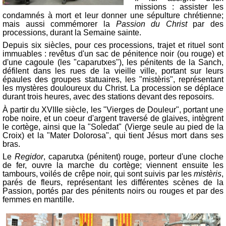
missions : assister les
condamnés à mort et leur donner une sépulture chrétienne;
mais aussi commémorer la
Passion du Christ
par des
processions, durant la Semaine sainte.
Depuis six siècles, pour ces processions, trajet et rituel sont
immuables : revêtus d'un sac de pénitence noir (ou rouge) et
d'une cagoule (les "caparutxes"), les pénitents de la Sanch,
défilent dans les rues de la vieille ville, portant sur leurs
épaules des groupes statuaires, les "mistèris", représentant
les mystères douloureux du Christ. La procession se déplace
durant trois heures, avec des stations devant des reposoirs.
À partir du XVIIIe siècle, les "Vierges de Douleur", portant une
robe noire, et un coeur d'argent traversé de glaives, intègrent
le cortège, ainsi que la "Soledat" (Vierge seule au pied de la
Croix) et la "Mater Dolorosa", qui tient Jésus mort dans ses
bras.
Le
Regidor
, caparutxa (pénitent) rouge, porteur d'une cloche
de fer, ouvre la marche du cortège; viennent ensuite les
tambours, voilés de crêpe noir, qui sont suivis par les
mistèris
,
parés de fleurs, représentant les différentes scènes de la
Passion, portés par des pénitents noirs ou rouges et par des
femmes en mantille.