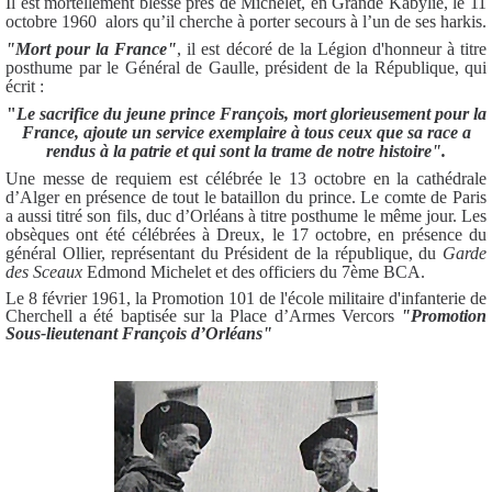
Il est mortellement blessé près de Michelet, en Grande Kabylie, le 11
octobre 1960 alors qu’il cherche à porter secours à l’un de ses harkis.
"Mort pour la France"
, il est décoré de la Légion d'honneur à titre
posthume par le Général de Gaulle, président de la République, qui
écrit :
"
Le sacrifice du jeune prince François, mort glorieusement pour la
France, ajoute un service exemplaire à tous ceux que sa race a
rendus à la patrie et qui sont la trame de notre histoire".
Une messe de requiem est célébrée le 13 octobre en la cathédrale
d’Alger en présence de tout le bataillon du prince. Le comte de Paris
a aussi titré son fils, duc d’Orléans à titre posthume le même jour. Les
obsèques ont été célébrées à Dreux, le 17 octobre, en présence du
général Ollier, représentant du Président de la république, du
Garde
des Sceaux
Edmond Michelet et des officiers du 7ème BCA.
Le 8 février 1961, la Promotion 101 de l'école militaire d'infanterie de
Cherchell a été baptisée sur la Place d’Armes Vercors
"Promotion
Sous-lieutenant François d’Orléans"