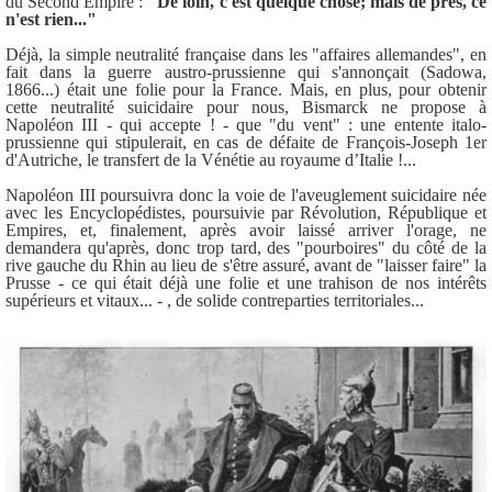
du Second Empire :
"De loin, c'est quelque chose; mais de près, ce
n'est rien..."
Déjà, la simple neutralité française dans les "affaires allemandes", en
fait dans la guerre austro-prussienne qui s'annonçait (Sadowa,
1866...) était une folie pour la France. Mais, en plus, pour obtenir
cette neutralité suicidaire pour nous, Bismarck ne propose à
Napoléon III - qui accepte ! - que "du vent" : une entente italo-
prussienne qui stipulerait, en cas de défaite de François-Joseph 1er
d'Autriche, le transfert de la Vénétie au royaume d’Italie !...
Napoléon III poursuivra donc la voie de l'aveuglement suicidaire née
avec les Encyclopédistes, poursuivie par Révolution, République et
Empires, et, finalement, après avoir laissé arriver l'orage, ne
demandera qu'après, donc trop tard, des "pourboires" du côté de la
rive gauche du Rhin au lieu de s'être assuré, avant de "laisser faire" la
Prusse - ce qui était déjà une folie et une trahison de nos intérêts
supérieurs et vitaux... - , de solide contreparties territoriales...