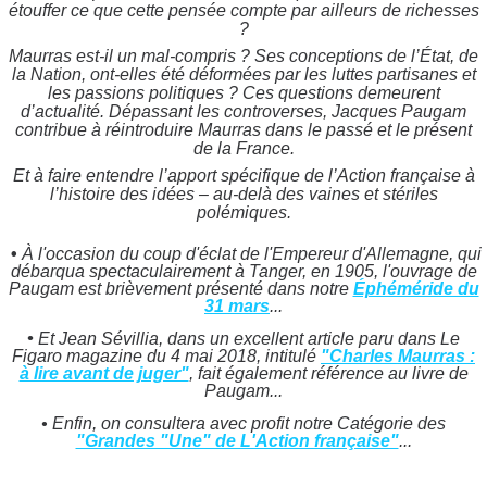
étouffer ce que cette pensée compte par ailleurs de richesses
?
Maurras est-il un mal-compris ? Ses conceptions de l’État, de
la Nation, ont-elles été déformées par les luttes partisanes et
les passions politiques ? Ces questions demeurent
d’actualité. Dépassant les controverses, Jacques Paugam
contribue à réintroduire Maurras dans le passé et le présent
de la France.
Et à faire entendre l’apport spécifique de l’Action française à
l’histoire des idées – au-delà des vaines et stériles
polémiques.
•
À l'occasion du coup d'éclat de l'Empereur d'Allemagne, qui
débarqua spectaculairement à Tanger, en 1905, l'ouvrage de
Paugam est brièvement présenté dans notre
Éphéméride du
31 mars
...
•
Et Jean Sévillia, dans un excellent article paru dans Le
Figaro magazine du 4 mai 2018, intitulé
"Charles Maurras :
à lire avant de juger"
, fait également référence au livre de
Paugam...
• Enfin, on consultera avec profit notre Catégorie des
"Grandes "Une" de L'Action française"
...