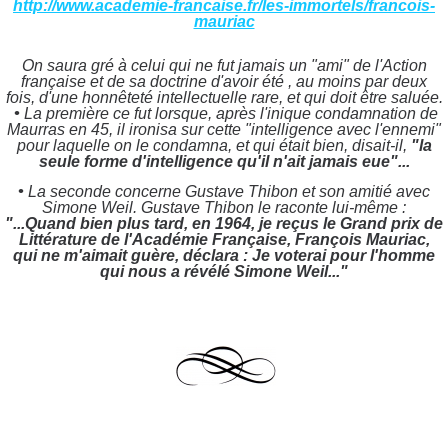
http://www.academie-francaise.fr/les-immortels/francois-
mauriac
On saura gré à celui qui ne fut jamais un "ami" de l'Action
française et de sa doctrine d'avoir été , au moins par deux
fois, d'une honnêteté intellectuelle rare, et qui doit être saluée.
•
La première ce fut lorsque, après l'inique condamnation de
Maurras en 45, il ironisa sur cette "intelligence avec l'ennemi"
pour laquelle on le condamna, et qui était bien, disait-il,
"la
seule forme d'intelligence qu'il n'ait jamais eue"...
•
La seconde concerne Gustave Thibon et son amitié avec
Simone Weil. Gustave Thibon le raconte lui-même :
"...Quand bien plus tard, en 1964, je reçus le Grand prix de
Littérature de l'Académie Française, François Mauriac,
qui ne m'aimait guère, déclara : Je voterai pour l'homme
qui nous a révélé Simone Weil..."