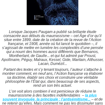
Lorsque Jacques Paugam a publié sa brillante étude
consacrée aux débuts du maurrassisme – cet Âge d’or qu’il
situe entre 1899, date de la création de la revue de l’Action
française, et 1908, année où fut lancé le quotidien –, il
s’agissait de mettre en lumière les complexités d’une pensée
qui a nourri des hommes aussi différents que Bernanos,
Montherlant, de Gaulle... et qui fut admiré par Proust,
Apollinaire, Péguy, Malraux, Kessel, Gide, Maritain, Althusser,
Lacan, Dumézil...
Partant des textes et s’y tenant toujours, l’auteur s’attache à
montrer comment, en neuf ans, l’Action française va élaborer
sa doctrine, établir ses choix et construire une véritable
philosophie de l’État qui, dans beaucoup de ses aspects,
rend un son très actuel.
L’on voit alors combien il est pernicieux de réduire le
maurrassisme à des facettes indéfendables –
la plus
souvent invoquée, la principale : l’antisémitisme...
– et de
ne retenir qu’elles. Mais comment ne pas les dissimuler sans