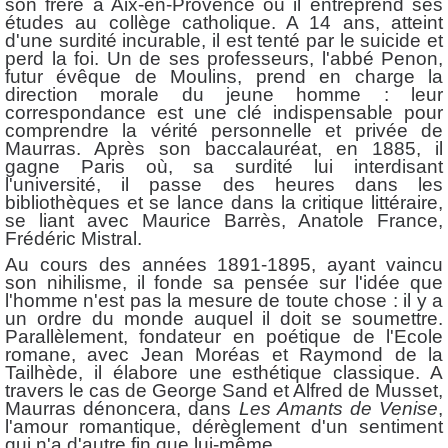
son frère à Aix-en-Provence où il entreprend ses
études au collège catholique. A 14 ans, atteint
d'une surdité incurable, il est tenté par le suicide et
perd la foi. Un de ses professeurs, l'abbé Penon,
futur évêque de Moulins, prend en charge la
direction morale du jeune homme : leur
correspondance est une clé indispensable pour
comprendre la vérité personnelle et privée de
Maurras. Après son baccalauréat, en 1885, il
gagne Paris où, sa surdité lui interdisant
l'université, il passe des heures dans les
bibliothèques et se lance dans la critique littéraire,
se liant avec Maurice Barrès, Anatole France,
Frédéric Mistral.
Au cours des années 1891-1895, ayant vaincu
son nihilisme, il fonde sa pensée sur l'idée que
l'homme n'est pas la mesure de toute chose : il y a
un ordre du monde auquel il doit se soumettre.
Parallèlement, fondateur en poétique de l'Ecole
romane, avec Jean Moréas et Raymond de la
Tailhède, il élabore une esthétique classique. A
travers le cas de George Sand et Alfred de Musset,
Maurras dénoncera, dans
Les
Amants de Venise
,
l'amour romantique, dérèglement d'un sentiment
qui n'a d'autre fin que lui-même.