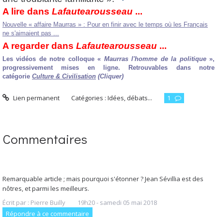
A lire dans
Lafautearousseau
...
Nouvelle « affaire Maurras » : Pour en finir avec le temps où les Français
ne s'aimaient pas ...
A regarder dans
Lafautearousseau
...
Les vidéos de notre colloque «
Maurras l'homme de la politique
»,
progressivement mises en ligne. Retrouvables dans notre
catégorie
Culture & Civilisation
(Cliquer)
Lien permanent
Catégories :
Idées, débats...
1
Commentaires
Remarquable article ; mais pourquoi s'étonner ? Jean Sévillia est des
nôtres, et parmi les meilleurs.
Écrit par :
Pierre Builly
19h20
-
samedi 05
mai 2018
Répondre à ce commentaire