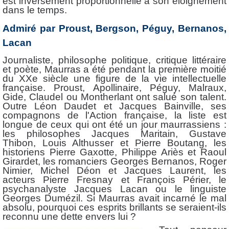
est inversement proportionnelle à son éloignement
dans le temps.
Admiré par Proust, Bergson, Péguy, Bernanos,
Lacan
Journaliste, philosophe politique, critique littéraire
et poète, Maurras a été pendant la première moitié
du XXe siècle une figure de la vie intellectuelle
française. Proust, Apollinaire, Péguy, Malraux,
Gide, Claudel ou Montherlant ont salué son talent.
Outre Léon Daudet et Jacques Bainville, ses
compagnons de l'Action française, la liste est
longue de ceux qui ont été un jour maurrassiens :
les philosophes Jacques Maritain, Gustave
Thibon, Louis Althusser et Pierre Boutang, les
historiens Pierre Gaxotte, Philippe Ariès et Raoul
Girardet, les romanciers Georges Bernanos, Roger
Nimier, Michel Déon et Jacques Laurent, les
acteurs Pierre Fresnay et François Périer, le
psychanalyste Jacques Lacan ou le linguiste
Georges Dumézil. Si Maurras avait incarné le mal
absolu, pourquoi ces esprits brillants se seraient-ils
reconnu une dette envers lui ?