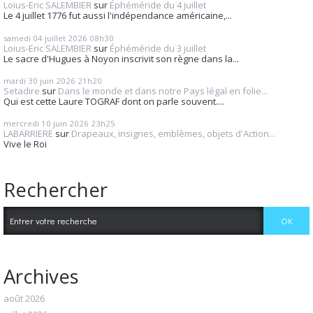
Loius-Eric SALEMBIER
sur
Éphéméride du 4 juillet
Le 4 juillet 1776 fut aussi l'indépendance américaine,...
samedi 04
juillet 2026
08h30
Loius-Eric SALEMBIER
sur
Éphéméride du 3 juillet
Le sacre d'Hugues à Noyon inscrivit son règne dans la...
mardi 30
juin 2026
21h20
Setadire
sur
Dans le monde et dans notre Pays légal en folie...
Qui est cette Laure TOGRAF dont on parle souvent....
mercredi 10
juin 2026
23h25
LABARRIERE
sur
Drapeaux, insignes, emblèmes, objets d'Action...
Vive le Roi
Rechercher
Archives
août 2026