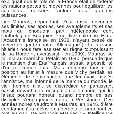
expliquait que le rôle de la France était de fédérer
les nations petites et moyennes pour équilibrer les
coalitions réalisées autour des grandes
puissances.
Lire Maurras, cependant, c'est aussi rencontrer
ses limites, ses apories, ses aveuglements et ses
mots qui choquent, part indéfendable dont
l'anthologie « Bouquins » ne dissimule rien. Elu à
l'Académie française en 1938, n'ayant cessé de
mettre en garde contre l'Allemagne (« Le racisme
hitlérien nous fera assister au règne tout-puissant
de sa Horde », avertissait-il en 1939), Maurras se
ralliera au maréchal Pétain en 1940, persuadé que
le maintien d'un Etat français laissait la possibilité
d'un relèvement futur. Mais, enfermé dans cette
position au fur et à mesure que Vichy perdait les
éléments de souveraineté que lui avait laissés
l'armistice, mal informé de la marche du monde, le
vieil homme allait se discréditer en paraissant
passif devant une occupation allemande qui lui
faisait pourtant horreur, quand nombre de ses
disciples s'engageaient dans la Résistance. Ces
années noires vaudront à Maurras, en 1945, d'être
condamné à la réclusion à perpétuité, arrachant ce
mot au gaulliste François Mauriac : « Intelligence