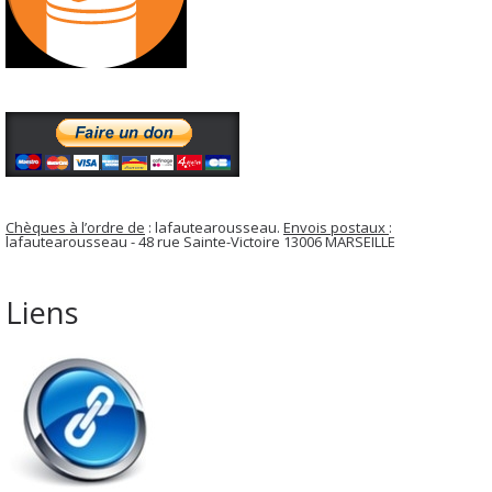
Chèques à l’ordre de
: lafautearousseau.
Envois postaux
:
lafautearousseau - 48 rue Sainte-Victoire 13006 MARSEILLE
Liens