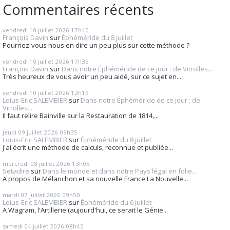
Commentaires récents
vendredi 10
juillet 2026
17h40
François Davin
sur
Éphéméride du 8 juillet
Pourriez-vous nous en dire un peu plus sur cette méthode ?
vendredi 10
juillet 2026
17h35
François Davin
sur
Dans notre Éphéméride de ce jour : de Vitrolles...
Très heureux de vous avoir un peu aidé, sur ce sujet en...
vendredi 10
juillet 2026
12h15
Loius-Eric SALEMBIER
sur
Dans notre Éphéméride de ce jour : de
Vitrolles...
Il faut relire Bainville sur la Restauration de 1814,...
jeudi 09
juillet 2026
09h35
Loius-Eric SALEMBIER
sur
Éphéméride du 8 juillet
j'ai écrit une méthode de calculs, reconnue et publiée...
mercredi 08
juillet 2026
13h05
Setadire
sur
Dans le monde et dans notre Pays légal en folie...
A propos de Mélanchon et sa nouvelle France La Nouvelle...
mardi 07
juillet 2026
09h50
Loius-Eric SALEMBIER
sur
Éphéméride du 6 juillet
A Wagram, l'Artillerie (aujourd'hui, ce serait le Génie...
samedi 04
juillet 2026
08h45