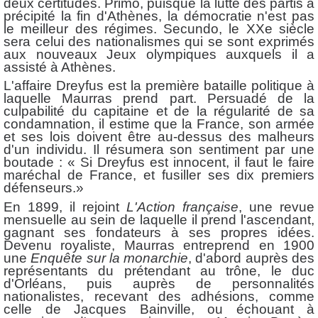
deux certitudes. Primo, puisque la lutte des partis a
précipité la fin d'Athènes, la démocratie n'est pas
le meilleur des régimes. Secundo, le XXe siècle
sera celui des nationalismes qui se sont exprimés
aux nouveaux Jeux olympiques auxquels il a
assisté à Athènes.
L'affaire Dreyfus est la première bataille politique à
laquelle Maurras prend part. Persuadé de la
culpabilité du capitaine et de la régularité de sa
condamnation, il estime que la France, son armée
et ses lois doivent être au-dessus des malheurs
d'un individu. Il résumera son sentiment par une
boutade : « Si Dreyfus est innocent, il faut le faire
maréchal de France, et fusiller ses dix premiers
défenseurs.»
En 1899, il rejoint
L'Action française
, une revue
mensuelle au sein de laquelle il prend l'ascendant,
gagnant ses fondateurs à ses propres idées.
Devenu royaliste, Maurras entreprend en 1900
une
Enquête sur la monarchie
, d'abord auprès des
représentants du prétendant au trône, le duc
d'Orléans, puis auprès de personnalités
nationalistes, recevant des adhésions, comme
celle de Jacques Bainville, ou échouant à