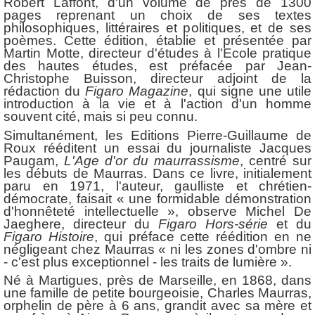
Robert Laffont, d'un volume de près de 1300
pages reprenant un choix de ses textes
philosophiques, littéraires et politiques, et de ses
poèmes. Cette édition, établie et présentée par
Martin Motte, directeur d'études à l'Ecole pratique
des hautes études, est préfacée par Jean-
Christophe Buisson, directeur adjoint de la
rédaction du
Figaro Magazine
, qui signe une utile
introduction à la vie et à l'action d'un homme
souvent cité, mais si peu connu.
Simultanément, les Editions Pierre-Guillaume de
Roux rééditent un essai du journaliste Jacques
Paugam,
L'Age d'or du maurrassisme
, centré sur
les débuts de Maurras. Dans ce livre, initialement
paru en 1971, l'auteur, gaulliste et chrétien-
démocrate, faisait « une formidable démonstration
d'honnêteté intellectuelle », observe Michel De
Jaeghere, directeur du
Figaro Hors-série
et du
Figaro Histoire
, qui préface cette réédition en ne
négligeant chez Maurras « ni les zones d'ombre ni
- c'est plus exceptionnel - les traits de lumière ».
Né à Martigues, près de Marseille, en 1868, dans
une famille de petite bourgeoisie, Charles Maurras,
orphelin de père à 6 ans, grandit avec sa mère et