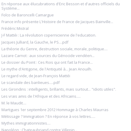
En réponse aux élucubrations d'Eric Besson et d'autres officiels du
Système...
Folco de Baroncelli Camargue
France info présente L'Histoire de France de Jacques Bainville...
Frédéric Mistral
J-F Mattéi : La révolution copernicienne de l'education.
Jacques Julliard, la Gauche, le PS....pdf
La théorie du Genre, destruction sociale, morale, politique....
Lazare Carnot : aux sources du Génocide vendéen...
Le dossier du Point : Ces Rois qui ont fait la France...
Le mythe d'Antigone, de l'Antiquité à... Jean Anouilh.
Le regard vide, de Jean-François Mattéi
Le scandale des banlieues.....pdf
Les Girondins : intelligents, brillants, mais surtout... "idiots utiles".
Les vrais amis de l'Afrique et des Africains.....
M. le Maudit....
Martigues 1er septembre 2012 Hommage à Charles Maurras
Métissage ? Immigration ? En réponse à vos lettres.....
Mythes immigrationnistes....
Napoléon : Chateaubriand contre Villepin...