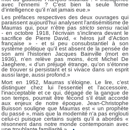
avec l'ennemi ? C'est bien la seule forme
d'intelligence qu'il n'ait jamais eue.»
Les préfaces respectives des deux ouvrages qui
paraissent aujourd'hui analysent l'antisémitisme de
Maurras qui, pour n'être pas
stricto sensu
racial
- en octobre 1918, l'écrivain s'inclinera devant le
sacrifice de Pierre David, « héros juif d'Action
française » - et si peu consubstantiel à son
système politique qu'il est absent de la pensée de
son ami l'historien Jacques Bainville (mort en
1936), n'en relève pas moins, écrit Michel De
Jaeghere, « d'un préjugé étrange, qu'on s'étonne
de trouver si persistant et si vivace dans un esprit
aussi large, aussi profond.»
Mort en 1952, Maurras s'éloigne. Le lire, c'est
distinguer chez lui l'essentiel et l'accessoire,
l'inacceptable et ce qui, dégagé de la gangue de
son temps, pourrait être fécond s'il était accordé
aux enjeux de notre époque. Jean-Christophe
Buisson souligne que Maurras est « un prophète
du passé », mais que la modernité n'a pas englouti
celui-ci puisque certains sujets qu'il a abordés «
résonnent dans notre monde contemporain avec
une troublante familiarité ».
•