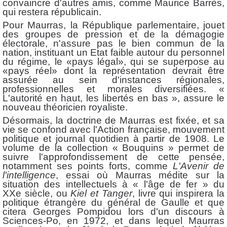
convaincre d'autres amis, comme Maurice Barrès,
qui restera républicain.
Pour Maurras, la République parlementaire, jouet
des groupes de pression et de la démagogie
électorale, n'assure pas le bien commun de la
nation, instituant un Etat faible autour du personnel
du régime, le «pays légal», qui se superpose au
«pays réel» dont la représentation devrait être
assurée au sein d'instances régionales,
professionnelles et morales diversifiées. «
L'autorité en haut, les libertés en bas », assure le
nouveau théoricien royaliste.
Désormais, la doctrine de Maurras est fixée, et sa
vie se confond avec l'Action française, mouvement
politique et journal quotidien à partir de 1908. Le
volume de la collection « Bouquins » permet de
suivre l'approfondissement de cette pensée,
notamment ses points forts, comme
L'Avenir de
l'intelligence
, essai où Maurras médite sur la
situation des intellectuels à « l'âge de fer » du
XXe siècle, ou
Kiel et Tanger
, livre qui inspirera la
politique étrangère du général de Gaulle et que
citera Georges Pompidou lors d'un discours à
Sciences-Po, en 1972, et dans lequel Maurras