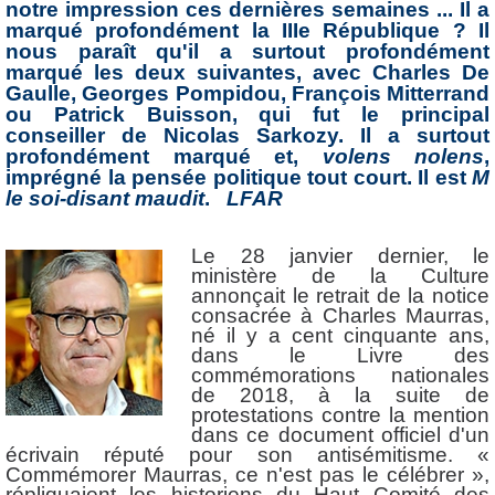
notre impression ces dernières semaines ... Il a
marqué profondément la IIIe République ? Il
nous paraît qu'il a surtout profondément
marqué les deux suivantes, avec Charles De
Gaulle, Georges Pompidou, François Mitterrand
ou Patrick Buisson, qui fut le principal
conseiller de Nicolas Sarkozy. Il a surtout
profondément marqué et,
volens nolens
,
imprégné la pensée politique tout court. Il est
M
le soi-disant maudit
.
LFAR
Le 28 janvier dernier, le
ministère de la Culture
annonçait le retrait de la notice
consacrée à Charles Maurras,
né il y a cent cinquante ans,
dans le Livre des
commémorations nationales
de 2018, à la suite de
protestations contre la mention
dans ce document officiel d'un
écrivain réputé pour son antisémitisme. «
Commémorer Maurras, ce n'est pas le célébrer »,
répliquaient les historiens du Haut Comité des