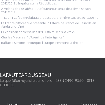
2012/2013 : Enquête sur la République...
2. Vidéos des 8 Cafés FRP/lafautearousseau, deuxième saison,
2011/2012...
1. Les 11 Cafés FRP/lafautearousseau, première saison, 2010/2011...
La France pittoresque présente L'Histoire de France de Bainville en
fondu enchaîné
L'Exposition de Versailles dit l'Histoire, mais la vraie...
Charles Maurras : "L'Avenir de l'Intelligence"
Raffaele Simone : "Pourquoi l'Europe s'enracine à droite"
LAFAUTEAROUSSEAU
Le quotidien royaliste sur la toile - ISSN 2490-9580 - SITE
OFFICIEL
Accueil
À propos
Notes
Catégories