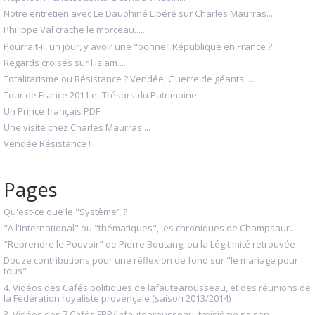
Notre entretien avec Le Dauphiné Libéré sur Charles Maurras...
Philippe Val crache le morceau.....
Pourrait-il, un jour, y avoir une "bonne" République en France ?
Regards croisés sur l'Islam.....
Totalitarisme ou Résistance ? Vendée, Guerre de géants.....
Tour de France 2011 et Trésors du Patrimoine
Un Prince français PDF
Une visite chez Charles Maurras....
Vendée Résistance !
Pages
Qu'est-ce que le "Système" ?
"A l'international" ou "thématiques", les chroniques de Champsaur...
"Reprendre le Pouvoir" de Pierre Boutang, ou la Légitimité retrouvée
Douze contributions pour une réflexion de fond sur "le mariage pour
tous"
4. Vidéos des Cafés politiques de lafautearousseau, et des réunions de
la Fédération royaliste provençale (saison 2013/2014)
3. Vidéos des 7 Cafés FRP/lafautearousseau, troisième saison,