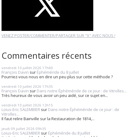
VENEZ POSTER/COMMENTER/PARTAGER SUR "X" AVEC NOUS !
Commentaires récents
vendredi 10
juillet 2026
17h40
François Davin
sur
Éphéméride du 8 juillet
Pourriez-vous nous en dire un peu plus sur cette méthode ?
vendredi 10
juillet 2026
17h35
François Davin
sur
Dans notre Éphéméride de ce jour : de Vitrolles...
Très heureux de vous avoir un peu aidé, sur ce sujet en...
vendredi 10
juillet 2026
12h15
Loius-Eric SALEMBIER
sur
Dans notre Éphéméride de ce jour : de
Vitrolles...
Il faut relire Bainville sur la Restauration de 1814,...
jeudi 09
juillet 2026
09h35
Loius-Eric SALEMBIER
sur
Éphéméride du 8 juillet