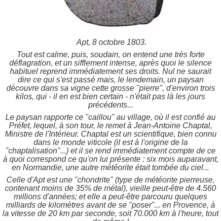
Apt, 8 octobre 1803.
Tout est calme, puis, soudain, on entend une très forte
déflagration, et un sifflement intense, après quoi le silence
habituel reprend immédiatement ses droits. Nul ne saurait
dire ce qui s'est passé mais, le lendemain, un paysan
découvre dans sa vigne cette grosse "pierre", d'environ trois
kilos, qui - il en est bien certain - n'était pas là les jours
précédents...
Le paysan rapporte ce "caillou" au village, où il est confié au
Préfet, lequel, à son tour, le remet à Jean-Antoine Chaptal,
Ministre de l'Intérieur. Chaptal est un scientifique, bien connu
dans le monde viticole (il est à l'origine de la
"chaptalisation"...) et il se rend immédiatement compte de ce
à quoi correspond ce qu'on lui présente : six mois auparavant,
en Normandie, une autre météorite était tombée du ciel...
Celle d'Apt est une "chondrite" (type de météorite pierreuse,
contenant moins de 35% de métal), vieille peut-être de 4.560
millions d'années; et elle a peut-être parcouru quelques
milliards de kilomètres avant de se "poser"... en Provence, à
la vitesse de 20 km par seconde, soit 70.000 km à l'heure, tout