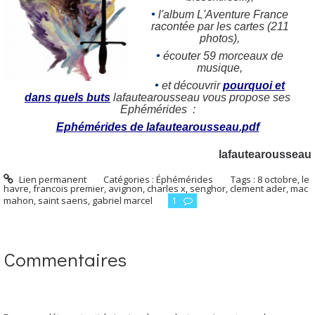
•
l'album L'Aventure France
racontée par les cartes (211
photos),
•
écouter 59 morceaux de
musique,
•
et découvrir
pourquoi et
dans quels buts
lafautearousseau vous propose ses
Ephémérides :
Ephémérides de lafautearousseau.pdf
lafautearousseau
Lien permanent
Catégories :
Éphémérides
Tags :
8 octobre
,
le
havre
,
francois premier
,
avignon
,
charles x
,
senghor
,
clement ader
,
mac
mahon
,
saint saens
,
gabriel marcel
1
Commentaires