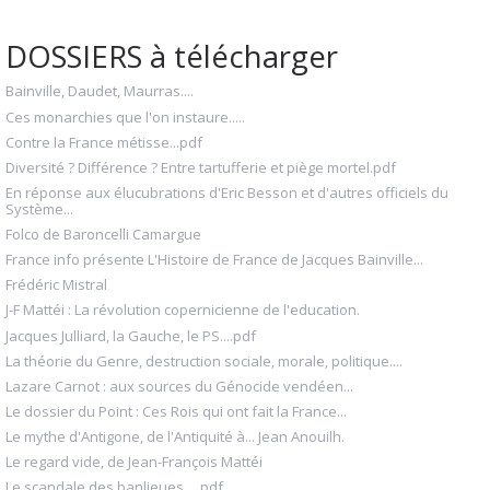
DOSSIERS à télécharger
Bainville, Daudet, Maurras....
Ces monarchies que l'on instaure.....
Contre la France métisse...pdf
Diversité ? Différence ? Entre tartufferie et piège mortel.pdf
En réponse aux élucubrations d'Eric Besson et d'autres officiels du
Système...
Folco de Baroncelli Camargue
France info présente L'Histoire de France de Jacques Bainville...
Frédéric Mistral
J-F Mattéi : La révolution copernicienne de l'education.
Jacques Julliard, la Gauche, le PS....pdf
La théorie du Genre, destruction sociale, morale, politique....
Lazare Carnot : aux sources du Génocide vendéen...
Le dossier du Point : Ces Rois qui ont fait la France...
Le mythe d'Antigone, de l'Antiquité à... Jean Anouilh.
Le regard vide, de Jean-François Mattéi
Le scandale des banlieues.....pdf