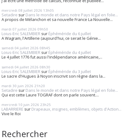
j'ai écrit une méthode de calculs, reconnue et publiée...
mercredi 08
juillet 2026
13h05
Setadire
sur
Dans le monde et dans notre Pays légal en folie...
A propos de Mélanchon et sa nouvelle France La Nouvelle...
mardi 07
juillet 2026
09h50
Loius-Eric SALEMBIER
sur
Éphéméride du 6 juillet
A Wagram, l'Artillerie (aujourd'hui, ce serait le Génie...
samedi 04
juillet 2026
08h45
Loius-Eric SALEMBIER
sur
Éphéméride du 4 juillet
Le 4 juillet 1776 fut aussi l'indépendance américaine,...
samedi 04
juillet 2026
08h30
Loius-Eric SALEMBIER
sur
Éphéméride du 3 juillet
Le sacre d'Hugues à Noyon inscrivit son règne dans la...
mardi 30
juin 2026
21h20
Setadire
sur
Dans le monde et dans notre Pays légal en folie...
Qui est cette Laure TOGRAF dont on parle souvent....
mercredi 10
juin 2026
23h25
LABARRIERE
sur
Drapeaux, insignes, emblèmes, objets d'Action...
Vive le Roi
Rechercher