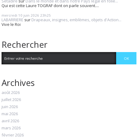
Setadire
sur
Dans le monde et dans notre Pays légal en folie...
Qui est cette Laure TOGRAF dont on parle souvent....
mercredi 10
juin 2026
23h25
LABARRIERE
sur
Drapeaux, insignes, emblèmes, objets d'Action...
Vive le Roi
Rechercher
Archives
août 2026
juillet 2026
juin 2026
mai 2026
avril 2026
mars 2026
février 2026