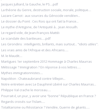
Jacques Julliard, la Gauche, le PS....pdf
La théorie du Genre, destruction sociale, morale, politique....
Lazare Carnot : aux sources du Génocide vendéen...
Le dossier du Point : Ces Rois qui ont fait la France...
Le mythe d'Antigone, de l'Antiquité à... Jean Anouilh.
Le regard vide, de Jean-François Mattéi
Le scandale des banlieues.....pdf
Les Girondins : intelligents, brillants, mais surtout... "idiots utiles".
Les vrais amis de l'Afrique et des Africains.....
M. le Maudit....
Martigues 1er septembre 2012 Hommage à Charles Maurras
Métissage ? Immigration ? En réponse à vos lettres.....
Mythes immigrationnistes....
Napoléon : Chateaubriand contre Villepin...
Notre entretien avec Le Dauphiné Libéré sur Charles Maurras...
Philippe Val crache le morceau.....
Pourrait-il, un jour, y avoir une "bonne" République en France ?
Regards croisés sur l'Islam.....
Totalitarisme ou Résistance ? Vendée, Guerre de géants.....