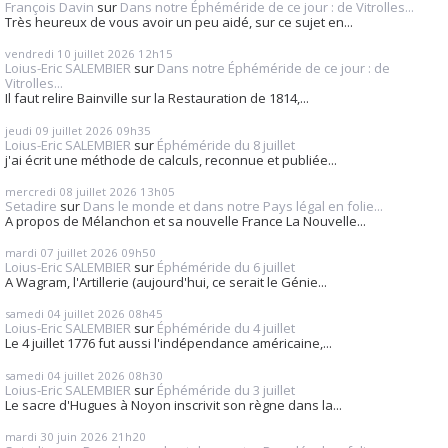
François Davin
sur
Dans notre Éphéméride de ce jour : de Vitrolles...
Très heureux de vous avoir un peu aidé, sur ce sujet en...
vendredi 10
juillet 2026
12h15
Loius-Eric SALEMBIER
sur
Dans notre Éphéméride de ce jour : de
Vitrolles...
Il faut relire Bainville sur la Restauration de 1814,...
jeudi 09
juillet 2026
09h35
Loius-Eric SALEMBIER
sur
Éphéméride du 8 juillet
j'ai écrit une méthode de calculs, reconnue et publiée...
mercredi 08
juillet 2026
13h05
Setadire
sur
Dans le monde et dans notre Pays légal en folie...
A propos de Mélanchon et sa nouvelle France La Nouvelle...
mardi 07
juillet 2026
09h50
Loius-Eric SALEMBIER
sur
Éphéméride du 6 juillet
A Wagram, l'Artillerie (aujourd'hui, ce serait le Génie...
samedi 04
juillet 2026
08h45
Loius-Eric SALEMBIER
sur
Éphéméride du 4 juillet
Le 4 juillet 1776 fut aussi l'indépendance américaine,...
samedi 04
juillet 2026
08h30
Loius-Eric SALEMBIER
sur
Éphéméride du 3 juillet
Le sacre d'Hugues à Noyon inscrivit son règne dans la...
mardi 30
juin 2026
21h20