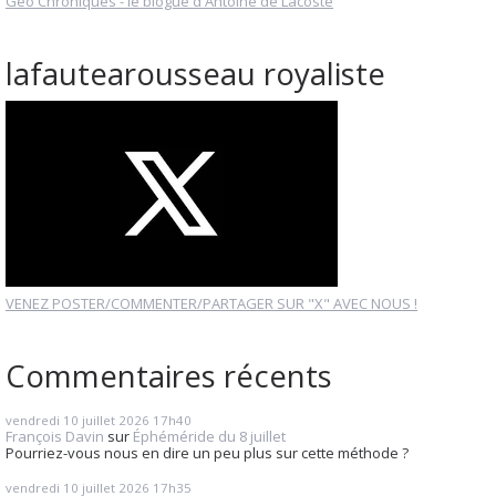
Géo Chroniques - le blogue d'Antoine de Lacoste
lafautearousseau royaliste
VENEZ POSTER/COMMENTER/PARTAGER SUR "X" AVEC NOUS !
Commentaires récents
vendredi 10
juillet 2026
17h40
François Davin
sur
Éphéméride du 8 juillet
Pourriez-vous nous en dire un peu plus sur cette méthode ?
vendredi 10
juillet 2026
17h35