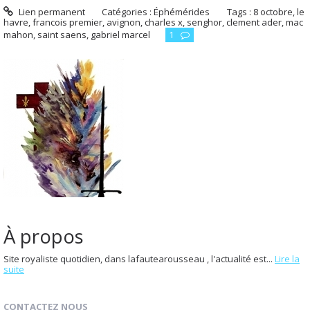
Lien permanent
Catégories :
Éphémérides
Tags :
8 octobre
,
le
havre
,
francois premier
,
avignon
,
charles x
,
senghor
,
clement ader
,
mac
mahon
,
saint saens
,
gabriel marcel
1
À propos
Site royaliste quotidien, dans lafautearousseau , l'actualité est...
Lire la
suite
CONTACTEZ NOUS