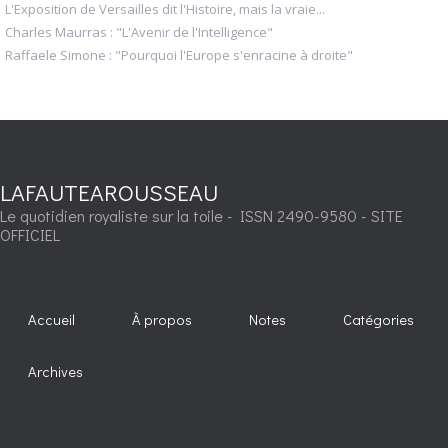
L'Exposition de Versailles dit l'Histoire, mais la vraie...
Charles Maurras : "L'Avenir de l'Intelligence"
Raffaele Simone : "Pourquoi l'Europe s'enracine à droite"
LAFAUTEAROUSSEAU
Le quotidien royaliste sur la toile - ISSN 2490-9580 - SITE
OFFICIEL
Accueil
À propos
Notes
Catégories
Archives