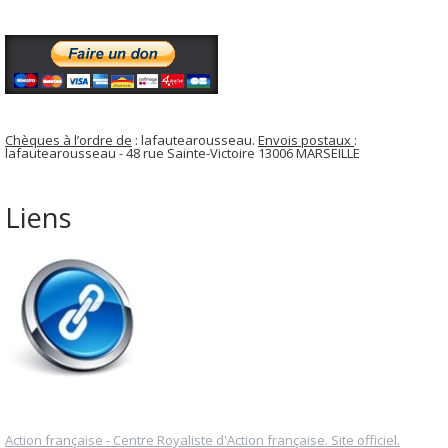
Chèques à l’ordre de
: lafautearousseau.
Envois postaux
:
lafautearousseau - 48 rue Sainte-Victoire 13006 MARSEILLE
Liens
Action française - Centre Royaliste d'Action française. Site officiel.