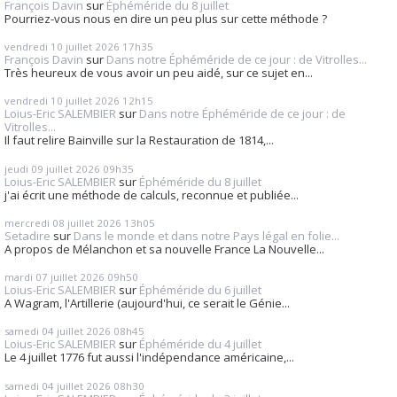
François Davin
sur
Éphéméride du 8 juillet
Pourriez-vous nous en dire un peu plus sur cette méthode ?
vendredi 10
juillet 2026
17h35
François Davin
sur
Dans notre Éphéméride de ce jour : de Vitrolles...
Très heureux de vous avoir un peu aidé, sur ce sujet en...
vendredi 10
juillet 2026
12h15
Loius-Eric SALEMBIER
sur
Dans notre Éphéméride de ce jour : de
Vitrolles...
Il faut relire Bainville sur la Restauration de 1814,...
jeudi 09
juillet 2026
09h35
Loius-Eric SALEMBIER
sur
Éphéméride du 8 juillet
j'ai écrit une méthode de calculs, reconnue et publiée...
mercredi 08
juillet 2026
13h05
Setadire
sur
Dans le monde et dans notre Pays légal en folie...
A propos de Mélanchon et sa nouvelle France La Nouvelle...
mardi 07
juillet 2026
09h50
Loius-Eric SALEMBIER
sur
Éphéméride du 6 juillet
A Wagram, l'Artillerie (aujourd'hui, ce serait le Génie...
samedi 04
juillet 2026
08h45
Loius-Eric SALEMBIER
sur
Éphéméride du 4 juillet
Le 4 juillet 1776 fut aussi l'indépendance américaine,...
samedi 04
juillet 2026
08h30