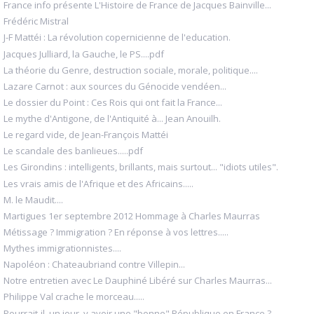
France info présente L'Histoire de France de Jacques Bainville...
Frédéric Mistral
J-F Mattéi : La révolution copernicienne de l'education.
Jacques Julliard, la Gauche, le PS....pdf
La théorie du Genre, destruction sociale, morale, politique....
Lazare Carnot : aux sources du Génocide vendéen...
Le dossier du Point : Ces Rois qui ont fait la France...
Le mythe d'Antigone, de l'Antiquité à... Jean Anouilh.
Le regard vide, de Jean-François Mattéi
Le scandale des banlieues.....pdf
Les Girondins : intelligents, brillants, mais surtout... "idiots utiles".
Les vrais amis de l'Afrique et des Africains.....
M. le Maudit....
Martigues 1er septembre 2012 Hommage à Charles Maurras
Métissage ? Immigration ? En réponse à vos lettres.....
Mythes immigrationnistes....
Napoléon : Chateaubriand contre Villepin...
Notre entretien avec Le Dauphiné Libéré sur Charles Maurras...
Philippe Val crache le morceau.....
Pourrait-il, un jour, y avoir une "bonne" République en France ?