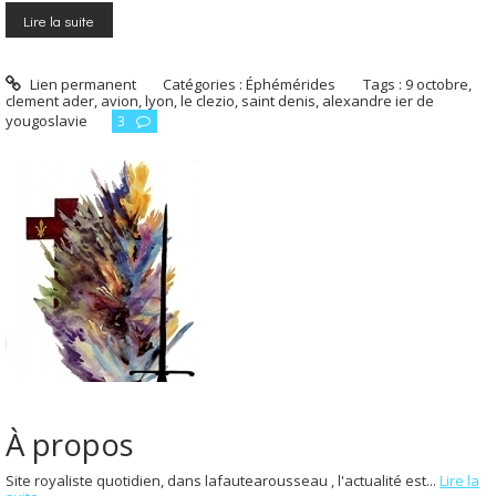
Lire la suite
Lien permanent
Catégories :
Éphémérides
Tags :
9 octobre
,
clement ader
,
avion
,
lyon
,
le clezio
,
saint denis
,
alexandre ier de
yougoslavie
3
À propos
Site royaliste quotidien, dans lafautearousseau , l'actualité est...
Lire la