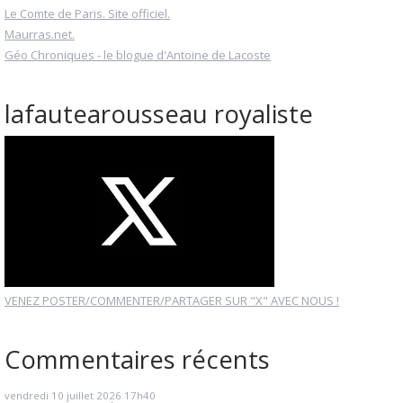
Le Comte de Paris. Site officiel.
Maurras.net.
Géo Chroniques - le blogue d'Antoine de Lacoste
lafautearousseau royaliste
VENEZ POSTER/COMMENTER/PARTAGER SUR "X" AVEC NOUS !
Commentaires récents
vendredi 10
juillet 2026
17h40