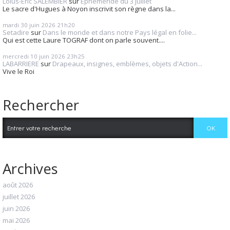
Loius-Eric SALEMBIER
sur
Éphéméride du 3 juillet
Le sacre d'Hugues à Noyon inscrivit son règne dans la...
mardi 30
juin 2026
21h20
Setadire
sur
Dans le monde et dans notre Pays légal en folie...
Qui est cette Laure TOGRAF dont on parle souvent....
mercredi 10
juin 2026
23h25
LABARRIERE
sur
Drapeaux, insignes, emblèmes, objets d'Action...
Vive le Roi
Rechercher
Archives
août 2026
juillet 2026
juin 2026
mai 2026