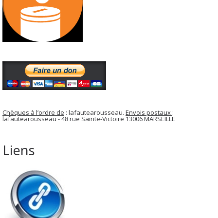
Chèques à l’ordre de
: lafautearousseau.
Envois postaux
:
lafautearousseau - 48 rue Sainte-Victoire 13006 MARSEILLE
Liens