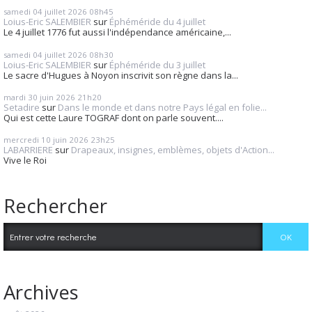
samedi 04
juillet 2026
08h45
Loius-Eric SALEMBIER
sur
Éphéméride du 4 juillet
Le 4 juillet 1776 fut aussi l'indépendance américaine,...
samedi 04
juillet 2026
08h30
Loius-Eric SALEMBIER
sur
Éphéméride du 3 juillet
Le sacre d'Hugues à Noyon inscrivit son règne dans la...
mardi 30
juin 2026
21h20
Setadire
sur
Dans le monde et dans notre Pays légal en folie...
Qui est cette Laure TOGRAF dont on parle souvent....
mercredi 10
juin 2026
23h25
LABARRIERE
sur
Drapeaux, insignes, emblèmes, objets d'Action...
Vive le Roi
Rechercher
Archives