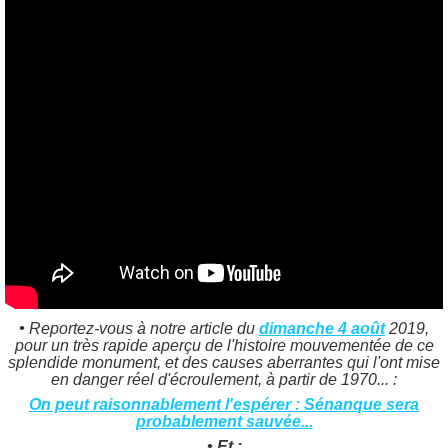
•
Reportez-vous à notre article du
dimanche 4 août
2019,
pour un très rapide aperçu de l'histoire mouvementée de ce
splendide monument, et des causes aberrantes qui l'ont mise
en danger réel d'écroulement, à partir de 1970... :
On peut raisonnablement l'espérer : Sénanque sera
probablement sauvée...
• Et :