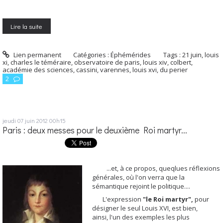
Lire la suite
Lien permanent
Catégories :
Éphémérides
Tags :
21 juin
,
louis
xi
,
charles le téméraire
,
observatoire de paris
,
louis xiv
,
colbert
,
académie des sciences
,
cassini
,
varennes
,
louis xvi
,
du perier
2
jeudi 07
juin 2012
00h15
Paris : deux messes pour le deuxième Roi martyr...
...et, à ce propos, queqlues réflexions
générales, où l'on verra que la
sémantique rejoint le politique....
L'expression
"le Roi martyr",
pour
désigner le seul Louis XVI, est bien,
ainsi, l'un des exemples les plus