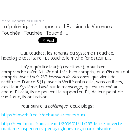
mardi 02
mars 2010
00h05
La "polémique" à propos de L'Evasion de Varennes :
Touchés ! Touchée ! Touché !...
Oui, touchés, les tenants du Système ! Touchée,
l’idéologie totalitaire ! Et touché, le mythe fondateur !…..
Il n’y a qu’à lire leur(s) réaction(s), pour bien
comprendre qu’en fait
ils
ont très bien compris, et qu’
ils
ont tout
compris. Avec
Louis XVI, l’évasion de Varennes -
que vient de
rediffuser France 5 (1)
-
avec la Vérité enfin dite, sans artifices,
c’est leur Système, basé sur le mensonge, qui est touché au
coeur. Et cela, ils ne peuvent le supporter. Et, de leur point de
vue à eux, ils ont raison…..
Pour suivre la
polémique,
deux Blogs :
http://clioweb.free.fr/debats/varennes.htm
http://revolution-francaise.net/2009/01/11/295-lettre-ouverte-
madame-inspecteurs-pedagogiques-regionaux-histoire-