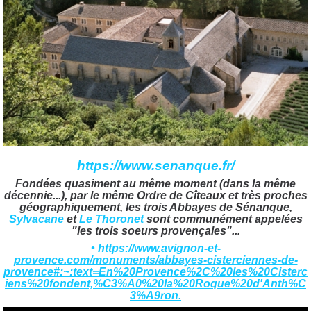
https://www.senanque.fr/
Fondées quasiment au même moment (dans la même
décennie...), par le même Ordre de Cîteaux et très proches
géographiquement, les trois Abbayes de Sénanque,
Sylvacane
et
Le Thoronet
sont communément appelées
"les trois soeurs provençales"...
• https://www.avignon-et-
provence.com/monuments/abbayes-cisterciennes-de-
provence#:~:text=En%20Provence%2C%20les%20Cisterc
iens%20fondent,%C3%A0%20la%20Roque%20d'Anth%C
3%A9ron.