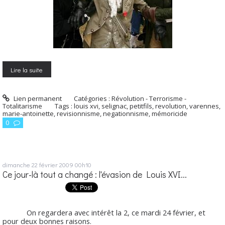
Lire la suite
Lien permanent
Catégories :
Révolution - Terrorisme -
Totalitarisme
Tags :
louis xvi
,
selignac
,
petitfils
,
revolution
,
varennes
,
marie-antoinette
,
revisionnisme
,
negationnisme
,
mémoricide
0
dimanche 22
février 2009
00h10
Ce jour-là tout a changé : l'évasion de Louis XVI...
On regardera avec intérêt la 2, ce mardi 24 février, et
pour deux bonnes raisons.