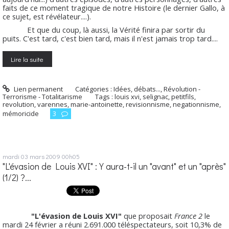
faits de ce moment tragique de notre Histoire (le dernier Gallo, à
ce sujet, est révélateur....).
Et que du coup, là aussi, la Vérité finira par sortir du
puits. C'est tard, c'est bien tard, mais il n'est jamais trop tard....
Lire la suite
Lien permanent
Catégories :
Idées, débats...
,
Révolution -
Terrorisme - Totalitarisme
Tags :
louis xvi
,
selignac
,
petitfils
,
revolution
,
varennes
,
marie-antoinette
,
revisionnisme
,
negationnisme
,
mémoricide
3
mardi 03
mars 2009
00h05
"L'évasion de Louis XVI" : Y aura-t-il un "avant" et un "après"
(1/2) ?...
"L'évasion de Louis XVI"
que proposait
France 2
le
mardi 24 février a réuni 2.691.000 téléspectateurs, soit 10,3% de