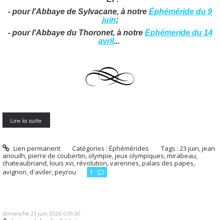
- pour l'Abbaye de Sylvacane, à notre
Éphéméride du
9
juin
;
- pour l'Abbaye du Thoronet, à notre
Éphémeride du
14
avril
...
Lire la suite
Lien permanent
Catégories :
Éphémérides
Tags :
23 juin
,
jean
anouilh
,
pierre de coubertin
,
olympie
,
jeux olympiques
,
mirabeau
,
chateaubriand
,
louis xvi
,
révolution
,
varennes
,
palais des papes
,
avignon
,
d'aviler
,
peyrou
1
dimanche 21
juin 2026
03h30