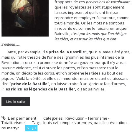
frappants de ces
perversions de vocabulaire
que les royalistes se sont stupidement
laissés imposer, et qu'ils ont fini par
reprendre et employer à leur tour, comme
tout le monde. Or, les mots ne sont pas
innocents et, comme le faisait remarquer
Bainville,
c'est par les mots que l'on désigne
les idées, et c'est sur les idées que l'on
s'entend
.....
Ainsi, par exemple,
"la prise de la Bastille",
qui n'a jamais été
prise
,
mais qui fut le théâtre de l'une des ignominies les plus infâmes de la
Révolution : contre la promesse donnée au gouverneur qu'il n'y aurait
aucune violence, celui-ci ouvre les portes, et l'on massacre tout le
monde, on décapite les corps, et l'on promène les têtes au bout des
piques ! Voilà la vérité, et elle est immonde : mais en disant et laisssant
dire
"prise de la Bastille",
on laisse croire à un glorieux fait d'armes,
("
les ridicules légendes de la Bastille",
disait Bainville)...
Lire la suite
Lien permanent
Catégories :
Révolution - Terrorisme -
Totalitarisme
Tags :
louis xvii
,
temple
,
varennes
,
bastille
,
révolution
,
roi martyr
5