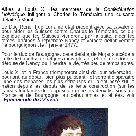
Alliés à Louis XI, les membres de la
Confédération
Helvétique
infligent à Charles le Téméraire une cuisante
défaite à Morat.
Le Duc René II de Lorraine était présent avec sa cavalerie,
pour aider les Suisses contre Charles le Téméraire, ce qui
explique que les Suisses viendront, par la suite, aider les
forces lorraines à reprendre Nancy et vaincre définitivement
"le bourguignon", le 4 janvier 1477...
Pour le duc de Bourgogne, cette défaite de Morat succède à
celle de Grandson quelques mois plus tôt, et précède donc la
déroute de Nancy, où il perdra la vie, très peu de temps après.
Louis XI et la France triompheront ainsi de leur adversaire -
pourtant, au départ, bien plus puissant - et verront disparaître
l'une des menaces les plus sérieuses qui aient pesé sur la
nation depuis les débuts de sa lente construction (sur les
causes lointaines de l'opposition entre les deux Maisons, de
France et de Bourgogne, au début amies et alliées, voir
l'
Éphéméride du 27 avril
).