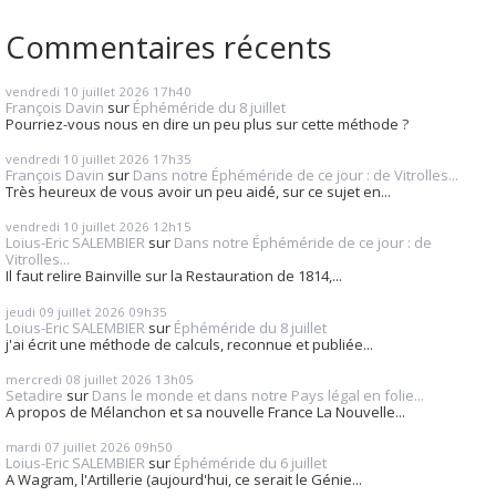
Commentaires récents
vendredi 10
juillet 2026
17h40
François Davin
sur
Éphéméride du 8 juillet
Pourriez-vous nous en dire un peu plus sur cette méthode ?
vendredi 10
juillet 2026
17h35
François Davin
sur
Dans notre Éphéméride de ce jour : de Vitrolles...
Très heureux de vous avoir un peu aidé, sur ce sujet en...
vendredi 10
juillet 2026
12h15
Loius-Eric SALEMBIER
sur
Dans notre Éphéméride de ce jour : de
Vitrolles...
Il faut relire Bainville sur la Restauration de 1814,...
jeudi 09
juillet 2026
09h35
Loius-Eric SALEMBIER
sur
Éphéméride du 8 juillet
j'ai écrit une méthode de calculs, reconnue et publiée...
mercredi 08
juillet 2026
13h05
Setadire
sur
Dans le monde et dans notre Pays légal en folie...
A propos de Mélanchon et sa nouvelle France La Nouvelle...
mardi 07
juillet 2026
09h50
Loius-Eric SALEMBIER
sur
Éphéméride du 6 juillet
A Wagram, l'Artillerie (aujourd'hui, ce serait le Génie...