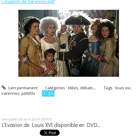
L'évasion de Varennes.pdf
Lien permanent
Catégories :
Idées, débats...
Tags :
louis xvi
,
varennes
,
petitfils
1
mercredi 08
avril 2009
00h05
L'Evasion de Louis XVI disponible en DVD...