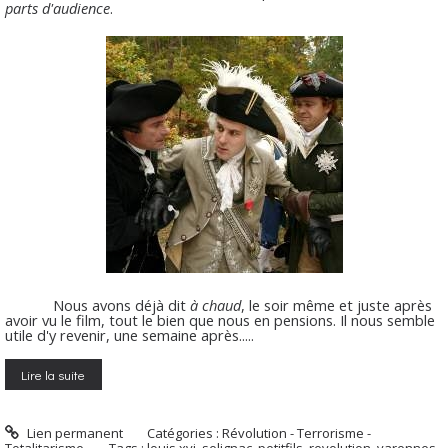
parts d'audience
.
Nous avons déjà dit
à chaud
, le soir même et juste après
avoir vu le film, tout le bien que nous en pensions. Il nous semble
utile d'y revenir, une semaine après.....
Lire la suite
Lien permanent
Catégories :
Révolution - Terrorisme -
Totalitarisme
Tags :
louis xvi
,
selignac
,
petitfils
,
revolution
,
varennes
,