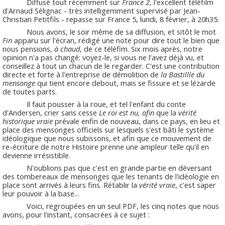
Diffusé tout récemment sur
France 2
, l'excellent téléfilm
d'Arnaud Sélignac - très intelligemment supervisé par Jean-
Christian Petitfils - repasse sur France 5, lundi, 8 février, à 20h35.
Nous avons, le soir même de sa diffusion, et sitôt le mot
Fin
apparu sur l'écran, rédigé une note pour dire tout le bien que
nous pensions,
à chaud
, de ce téléfim. Six mois après, notre
opinion n'a pas changé: voyez-le, si vous ne l'avez déjà vu, et
conseillez à tout un chacun de le regarder. C'est une contribution
directe et forte à l'entreprise de démolition de
la Bastillle du
mensonge
qui tient encore debout, mais se fissure et se lézarde
de toutes parts.
Il faut pousser à la roue, et tel l'enfant du conte
d'Andersen, crier sans cesse
Le roi est nu, afin
que la
vérité
historique vraie
prévale enfin de nouveau, dans ce pays, en lieu et
place des mensonges officiels sur lesquels s'est bâti le système
idéologique que nous subissons, et afin que ce mouvement de
re-écriture de notre Histoire prenne une ampleur telle qu'il en
devienne irrésistible.
N'oublions pas que c'est en grande partie en déversant
des tombereaux de mensonges que les tenants de l'idéologie en
place sont arrivés à leurs fins. Rétablir la
vérité vraie
, c'est saper
leur pouvoir à la base...
Voici, regroupées en un seul PDF, les cinq notes que nous
avons, pour l'instant, consacrées à ce sujet :