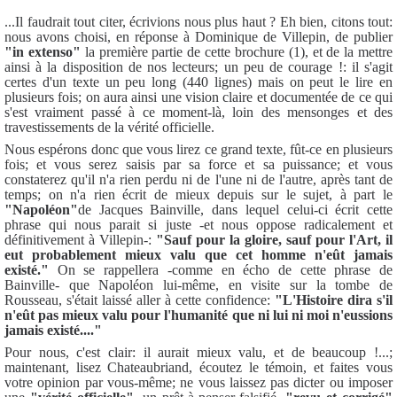
...Il faudrait tout citer, écrivions nous plus haut ? Eh bien, citons tout:
nous avons choisi, en réponse à Dominique de Villepin, de publier
"in extenso"
la première partie de cette brochure (1), et de la mettre
ainsi à la disposition de nos lecteurs; un peu de courage !: il s'agit
certes d'un texte un peu long (440 lignes) mais on peut le lire en
plusieurs fois; on aura ainsi une vision claire et documentée de ce qui
s'est vraiment passé à ce moment-là, loin des mensonges et des
travestissements de la vérité officielle.
Nous espérons donc que vous lirez ce grand texte, fût-ce en plusieurs
fois; et vous serez saisis par sa force et sa puissance; et vous
constaterez qu'il n'a rien perdu ni de l'une ni de l'autre, après tant de
temps; on n'a rien écrit de mieux depuis sur le sujet, à part le
"Napoléon"
de Jacques Bainville, dans lequel celui-ci écrit cette
phrase qui nous parait si juste -et nous oppose radicalement et
définitivement à Villepin-:
"Sauf pour la gloire, sauf pour l'Art, il
eut probablement mieux valu que cet homme n'eût jamais
existé."
On se rappellera -comme en écho de cette phrase de
Bainville- que Napoléon lui-même, en visite sur la tombe de
Rousseau, s'était laissé aller à cette confidence:
"L'Histoire dira s'il
n'eût pas mieux valu pour l'humanité que ni lui ni moi n'eussions
jamais existé...."
Pour nous, c'est clair: il aurait mieux valu, et de beaucoup !...;
maintenant, lisez Chateaubriand, écoutez le témoin, et faites vous
votre opinion par vous-même; ne vous laissez pas dicter ou imposer