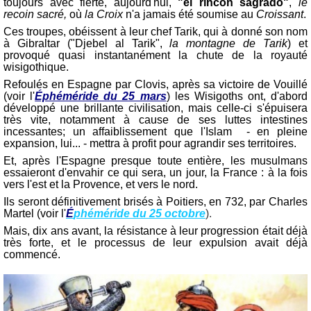
toujours avec fierté, aujourd'hui,
"el rincón sagrado"
,
le
recoin sacré,
où
la Croix
n'a jamais été soumise au
Croissant
.
Ces troupes, obéissent à leur chef Tarik, qui à donné son nom
à Gibraltar ("Djebel al Tarik",
la montagne de Tarik
) et
provoqué quasi instantanément la chute de la royauté
wisigothique.
Refoulés en Espagne par Clovis, après sa victoire de Vouillé
(voir l'
Éphéméride du 25 mars
) les Wisigoths ont, d'abord
développé une brillante civilisation, mais celle-ci s'épuisera
très vite, notamment à cause de ses luttes intestines
incessantes; un affaiblissement que l'Islam - en pleine
expansion, lui... - mettra à profit pour agrandir ses territoires.
Et, après l'Espagne presque toute entière, les musulmans
essaieront d'envahir ce qui sera, un jour, la France : à la fois
vers l'est et la Provence, et vers le nord.
Ils seront définitivement brisés à Poitiers, en 732, par Charles
Martel (voir l'
É
phéméride du 25 octobre
).
Mais, dix ans avant, la résistance à leur progression était déjà
très forte, et le processus de leur expulsion avait déjà
commencé.