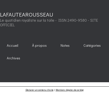
LAFAUTEAROUSSEAU
Le quotidien royaliste sur la toile - ISSN 2490-9580 - SITE
OFFICIEL
Accueil
À propos
Notes
Catégories
Archives
Déclarer un contenu illicite
|
Mentions légales de ce blog