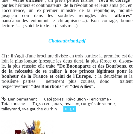
une
"vérité officielle",
un prêt-à-penser falsifié,
"revu et corrigé"
par les héritiers et continuateurs de la révolution et leurs amis (ici, en
l'occurrence, un ex-premier ministre de la république, mouillé
jusqu'au cou dans les sordides remugles des
"affaires"
nauséabondes entourant le chiraquisme....). Bon courage, bonne
lecture !.....; voici le texte...: (à suivre....)
Chateaubriand.pdf
(1) : il s'agit d'une brochure divisée en trois parties: la première est de
loin la plus longue (presque les deux tiers), la plus féroce et, disons-
le, la plus réussie; elle traite "
De Buonaparte et des Bourbons, et
de la nécessité de se rallier à nos princes légitimes pour le
bonheur de la France et celui de l'Europe.";
la deuxième et la
troisième parties - nettement plus courtes, donc - traitent
respectivement
"des Bourbons"
et
"des Alliés".
Lien permanent
Catégories :
Révolution - Terrorisme -
Totalitarisme
Tags :
cent jours
,
invasion
,
congrés de vienne
,
talleyrand
,
rive gauche du rhin
0