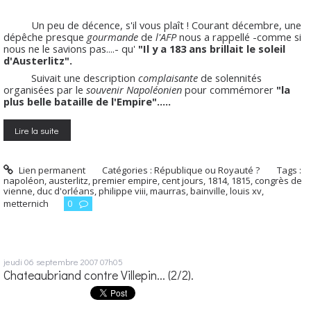
Un peu de décence, s'il vous plaît ! Courant décembre, une
dépêche presque
gourmande
de
l'AFP
nous a rappellé -comme si
nous ne le savions pas....- qu'
"Il y a 183 ans brillait le soleil
d'Austerlitz".
Suivait une description
complaisante
de solennités
organisées par le
souvenir Napoléonien
pour commémorer
"la
plus belle bataille de l'Empire".....
Lire la suite
Lien permanent
Catégories :
République ou Royauté ?
Tags :
napoléon
,
austerlitz
,
premier empire
,
cent jours
,
1814
,
1815
,
congrès de
vienne
,
duc d'orléans
,
philippe viii
,
maurras
,
bainville
,
louis xv
,
metternich
0
jeudi 06
septembre 2007
07h05
Chateaubriand contre Villepin... (2/2).