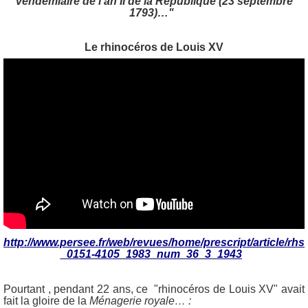
vendémiaire de l’an II de la République (23 septembre
1793)…"
Le rhinocéros de Louis XV
http://www.persee.fr/web/revues/home/prescript/article/rhs
_0151-4105_1983_num_36_3_1943
Pourtant , pendant 22 ans, ce "rhinocéros de Louis XV" avait
fait la gloire de la
Ménagerie royale… :