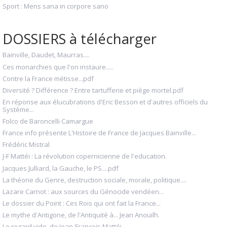
Sport : Mens sana in corpore sano
DOSSIERS à télécharger
Bainville, Daudet, Maurras....
Ces monarchies que l'on instaure.....
Contre la France métisse...pdf
Diversité ? Différence ? Entre tartufferie et piège mortel.pdf
En réponse aux élucubrations d'Eric Besson et d'autres officiels du
Système...
Folco de Baroncelli Camargue
France info présente L'Histoire de France de Jacques Bainville...
Frédéric Mistral
J-F Mattéi : La révolution copernicienne de l'education.
Jacques Julliard, la Gauche, le PS....pdf
La théorie du Genre, destruction sociale, morale, politique....
Lazare Carnot : aux sources du Génocide vendéen...
Le dossier du Point : Ces Rois qui ont fait la France...
Le mythe d'Antigone, de l'Antiquité à... Jean Anouilh.
Le regard vide, de Jean-François Mattéi