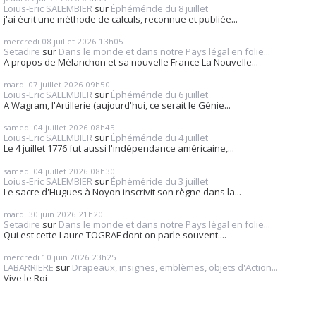
Loius-Eric SALEMBIER
sur
Éphéméride du 8 juillet
j'ai écrit une méthode de calculs, reconnue et publiée...
mercredi 08
juillet 2026
13h05
Setadire
sur
Dans le monde et dans notre Pays légal en folie...
A propos de Mélanchon et sa nouvelle France La Nouvelle...
mardi 07
juillet 2026
09h50
Loius-Eric SALEMBIER
sur
Éphéméride du 6 juillet
A Wagram, l'Artillerie (aujourd'hui, ce serait le Génie...
samedi 04
juillet 2026
08h45
Loius-Eric SALEMBIER
sur
Éphéméride du 4 juillet
Le 4 juillet 1776 fut aussi l'indépendance américaine,...
samedi 04
juillet 2026
08h30
Loius-Eric SALEMBIER
sur
Éphéméride du 3 juillet
Le sacre d'Hugues à Noyon inscrivit son règne dans la...
mardi 30
juin 2026
21h20
Setadire
sur
Dans le monde et dans notre Pays légal en folie...
Qui est cette Laure TOGRAF dont on parle souvent....
mercredi 10
juin 2026
23h25
LABARRIERE
sur
Drapeaux, insignes, emblèmes, objets d'Action...
Vive le Roi