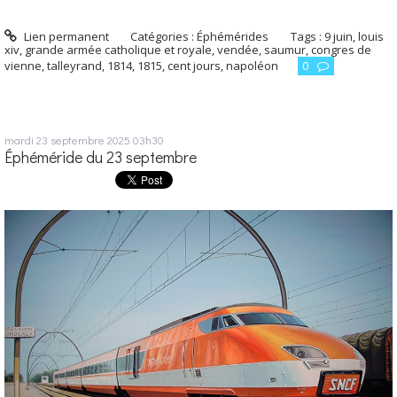
Lien permanent
Catégories :
Éphémérides
Tags :
9 juin
,
louis
xiv
,
grande armée catholique et royale
,
vendée
,
saumur
,
congres de
vienne
,
talleyrand
,
1814
,
1815
,
cent jours
,
napoléon
0
mardi 23
septembre 2025
03h30
Éphéméride du 23 septembre