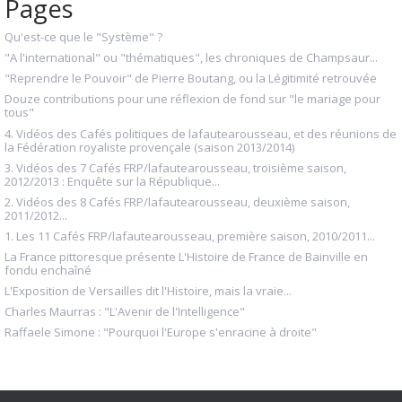
Pages
Qu'est-ce que le "Système" ?
"A l'international" ou "thématiques", les chroniques de Champsaur...
"Reprendre le Pouvoir" de Pierre Boutang, ou la Légitimité retrouvée
Douze contributions pour une réflexion de fond sur "le mariage pour
tous"
4. Vidéos des Cafés politiques de lafautearousseau, et des réunions de
la Fédération royaliste provençale (saison 2013/2014)
3. Vidéos des 7 Cafés FRP/lafautearousseau, troisième saison,
2012/2013 : Enquête sur la République...
2. Vidéos des 8 Cafés FRP/lafautearousseau, deuxième saison,
2011/2012...
1. Les 11 Cafés FRP/lafautearousseau, première saison, 2010/2011...
La France pittoresque présente L'Histoire de France de Bainville en
fondu enchaîné
L'Exposition de Versailles dit l'Histoire, mais la vraie...
Charles Maurras : "L'Avenir de l'Intelligence"
Raffaele Simone : "Pourquoi l'Europe s'enracine à droite"