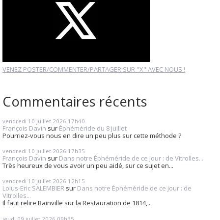
VENEZ POSTER/COMMENTER/PARTAGER SUR "X" AVEC NOUS !
Commentaires récents
vendredi 10
juillet 2026
17h40
François Davin
sur
Éphéméride du 8 juillet
Pourriez-vous nous en dire un peu plus sur cette méthode ?
vendredi 10
juillet 2026
17h35
François Davin
sur
Dans notre Éphéméride de ce jour : de Vitrolles...
Très heureux de vous avoir un peu aidé, sur ce sujet en...
vendredi 10
juillet 2026
12h15
Loius-Eric SALEMBIER
sur
Dans notre Éphéméride de ce jour : de
Vitrolles...
Il faut relire Bainville sur la Restauration de 1814,...
jeudi 09
juillet 2026
09h35