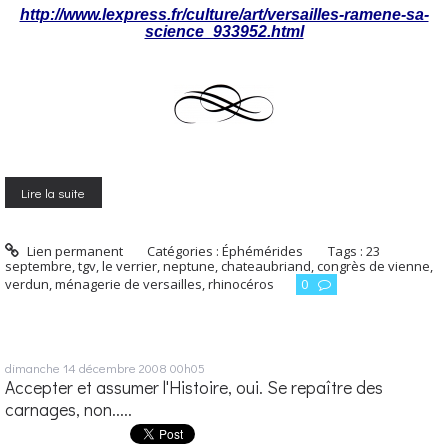
http://www.lexpress.fr/culture/art/versailles-ramene-sa-
science_933952.html
Lire la suite
Lien permanent
Catégories :
Éphémérides
Tags :
23
septembre
,
tgv
,
le verrier
,
neptune
,
chateaubriand
,
congrès de vienne
,
verdun
,
ménagerie de versailles
,
rhinocéros
0
dimanche 14
décembre 2008
00h05
Accepter et assumer l'Histoire, oui. Se repaître des
carnages, non.....