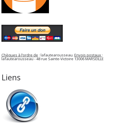
Chèques à l’ordre de
: lafautearousseau.
Envois postaux
:
lafautearousseau - 48 rue Sainte-Victoire 13006 MARSEILLE
Liens