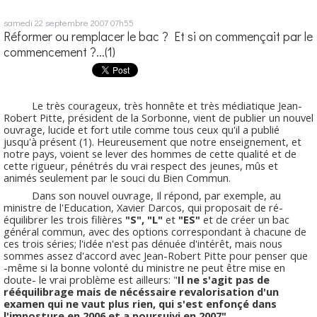
samedi 22
septembre 2007
07h55
Réformer ou remplacer le bac ? Et si on commençait par le
commencement ?...(1)
Le très courageux, très honnête et très médiatique Jean-
Robert Pitte, président de la Sorbonne, vient de publier un nouvel
ouvrage, lucide et fort utile comme tous ceux qu'il a publié
jusqu'à présent (1). Heureusement que notre enseignement, et
notre pays, voient se lever des hommes de cette qualité et de
cette rigueur, pénétrés du vrai respect des jeunes, mûs et
animés seulement par le souci du Bien Commun.
Dans son nouvel ouvrage, Il répond, par exemple, au
ministre de l'Education, Xavier Darcos, qui proposait de ré-
équilibrer les trois filières
"S", "L"
et
"ES"
et de créer un bac
général commun, avec des options correspondant à chacune de
ces trois séries; l'idée n'est pas dénuée d'intérêt, mais nous
sommes assez d'accord avec Jean-Robert Pitte pour penser que
-même si la bonne volonté du ministre ne peut être mise en
doute- le vrai problème est ailleurs: "
Il ne s'agit pas de
rééquilibrage mais de nécéssaire revalorisation d'un
examen qui ne vaut plus rien, qui s'est enfonçé dans
l'imposture en 2006 et a poursuivi en 2007".