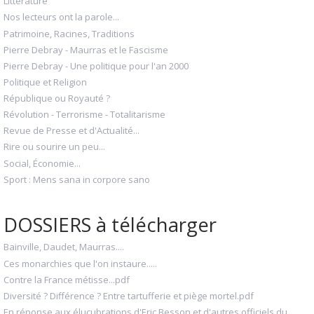
Littérature
Nos lecteurs ont la parole...
Patrimoine, Racines, Traditions
Pierre Debray - Maurras et le Fascisme
Pierre Debray - Une politique pour l'an 2000
Politique et Religion
République ou Royauté ?
Révolution - Terrorisme - Totalitarisme
Revue de Presse et d'Actualité...
Rire ou sourire un peu...
Social, Économie...
Sport : Mens sana in corpore sano
DOSSIERS à télécharger
Bainville, Daudet, Maurras....
Ces monarchies que l'on instaure.....
Contre la France métisse...pdf
Diversité ? Différence ? Entre tartufferie et piège mortel.pdf
En réponse aux élucubrations d'Eric Besson et d'autres officiels du