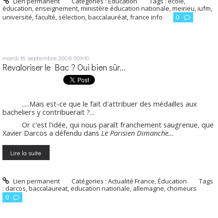
Lien permanent
Catégories :
Éducation
Tags :
école
,
éducation
,
enseignement
,
ministère éducation nationale
,
meirieu
,
iufm
,
université
,
faculté
,
sélection
,
baccalauréat
,
france info
0
mardi 16
septembre 2008
00h10
Revaloriser le Bac ? Oui bien sûr...
.....Mais est-ce que le fait d'attribuer des médailles aux
bacheliers y contribuerait ?...
Or c'est l'idée, qui nous paraît franchement saugrenue, que
Xavier Darcos a défendu dans
Le Parisien Dimanche...
Lire la suite
Lien permanent
Catégories :
Actualité France
,
Éducation
Tags
:
darcos
,
baccalaureat
,
education nationale
,
allemagne
,
chomeurs
0