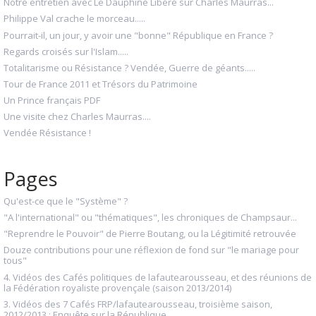
Notre entretien avec Le Dauphiné Libéré sur Charles Maurras...
Philippe Val crache le morceau.....
Pourrait-il, un jour, y avoir une "bonne" République en France ?
Regards croisés sur l'Islam.....
Totalitarisme ou Résistance ? Vendée, Guerre de géants.....
Tour de France 2011 et Trésors du Patrimoine
Un Prince français PDF
Une visite chez Charles Maurras....
Vendée Résistance !
Pages
Qu'est-ce que le "Système" ?
"A l'international" ou "thématiques", les chroniques de Champsaur...
"Reprendre le Pouvoir" de Pierre Boutang, ou la Légitimité retrouvée
Douze contributions pour une réflexion de fond sur "le mariage pour
tous"
4. Vidéos des Cafés politiques de lafautearousseau, et des réunions de
la Fédération royaliste provençale (saison 2013/2014)
3. Vidéos des 7 Cafés FRP/lafautearousseau, troisième saison,
2012/2013 : Enquête sur la République...