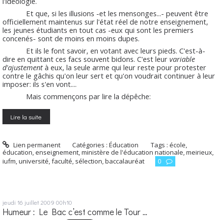
l'idéologie.
Et que, si les illusions -et les mensonges...- peuvent être
officiellement maintenus sur l'état réel de notre enseignement,
les jeunes étudiants en tout cas -eux qui sont les premiers
concenés- sont de moins en moins dupes.
Et ils le font savoir, en votant avec leurs pieds. C'est-à-
dire en quittant ces facs souvent bidons. C'est leur
variable
d'ajustement
à eux, la seule arme qui leur reste pour protester
contre le gâchis qu'on leur sert et qu'on voudrait continuer à leur
imposer: ils s'en vont....
Mais commençons par lire la dépêche:
Lire la suite
Lien permanent
Catégories :
Éducation
Tags :
école
,
éducation
,
enseignement
,
ministère de l'éducation nationale
,
meirieux
,
iufm
,
université
,
faculté
,
sélection
,
baccalauréat
0
jeudi 16
juillet 2009
00h10
Humeur : Le Bac c’est comme le Tour …