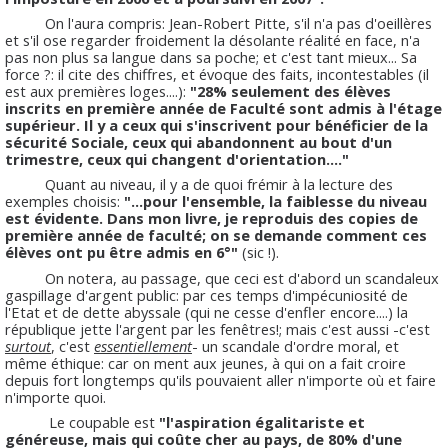
On l'aura compris: Jean-Robert Pitte, s'il n'a pas d'oeillères
et s'il ose regarder froidement la désolante réalité en face, n'a
pas non plus sa langue dans sa poche; et c'est tant mieux... Sa
force ?: il cite des chiffres, et évoque des faits, incontestables (il
est aux premières loges....):
"28% seulement des élèves
inscrits en première année de Faculté sont admis à l'étage
supérieur. Il y a ceux qui s'inscrivent pour bénéficier de la
sécurité Sociale, ceux qui abandonnent au bout d'un
trimestre, ceux qui changent d'orientation...."
Quant au niveau, il y a de quoi frémir à la lecture des
exemples choisis:
"...pour l'ensemble, la faiblesse du niveau
est évidente. Dans mon livre, je reproduis des copies de
première année de faculté; on se demande comment ces
élèves ont pu être admis en 6°"
(sic !).
On notera, au passage, que ceci est d'abord un scandaleux
gaspillage d'argent public: par ces temps d'impécuniosité de
l'Etat et de dette abyssale (qui ne cesse d'enfler encore....) la
république jette l'argent par les fenêtres!; mais c'est aussi -c'est
surtout
, c'est
essentiellement
- un scandale d'ordre moral, et
même éthique: car on ment aux jeunes, à qui on a fait croire
depuis fort longtemps qu'ils pouvaient aller n'importe où et faire
n'importe quoi.
Le coupable est
"l'aspiration égalitariste et
généreuse, mais qui coûte cher au pays, de 80% d'une