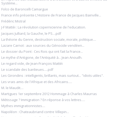
Système...
Folco de Baroncelli Camargue
France info présente L'Histoire de France de Jacques Bainville...
Frédéric Mistral
J-F Mattéi : La révolution copernicienne de l'education.
Jacques Julliard, la Gauche, le PS....pdf
La théorie du Genre, destruction sociale, morale, politique....
Lazare Carnot : aux sources du Génocide vendéen...
Le dossier du Point : Ces Rois qui ont fait la France...
Le mythe d'Antigone, de l'Antiquité à... Jean Anouilh.
Le regard vide, de Jean-François Mattéi
Le scandale des banlieues.....pdf
Les Girondins : intelligents, brillants, mais surtout... "idiots utiles".
Les vrais amis de l'Afrique et des Africains.....
M. le Maudit....
Martigues 1er septembre 2012 Hommage à Charles Maurras
Métissage ? Immigration ? En réponse à vos lettres.....
Mythes immigrationnistes....
Napoléon : Chateaubriand contre Villepin...