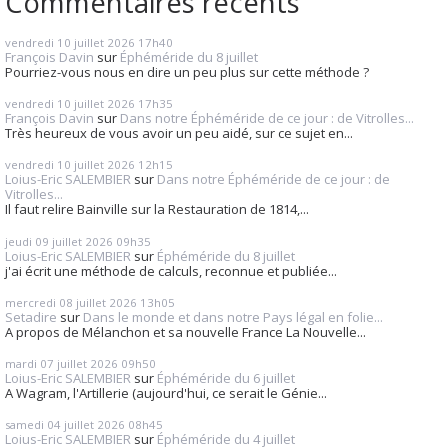
Commentaires récents
vendredi 10
juillet 2026
17h40
François Davin
sur
Éphéméride du 8 juillet
Pourriez-vous nous en dire un peu plus sur cette méthode ?
vendredi 10
juillet 2026
17h35
François Davin
sur
Dans notre Éphéméride de ce jour : de Vitrolles...
Très heureux de vous avoir un peu aidé, sur ce sujet en...
vendredi 10
juillet 2026
12h15
Loius-Eric SALEMBIER
sur
Dans notre Éphéméride de ce jour : de
Vitrolles...
Il faut relire Bainville sur la Restauration de 1814,...
jeudi 09
juillet 2026
09h35
Loius-Eric SALEMBIER
sur
Éphéméride du 8 juillet
j'ai écrit une méthode de calculs, reconnue et publiée...
mercredi 08
juillet 2026
13h05
Setadire
sur
Dans le monde et dans notre Pays légal en folie...
A propos de Mélanchon et sa nouvelle France La Nouvelle...
mardi 07
juillet 2026
09h50
Loius-Eric SALEMBIER
sur
Éphéméride du 6 juillet
A Wagram, l'Artillerie (aujourd'hui, ce serait le Génie...
samedi 04
juillet 2026
08h45
Loius-Eric SALEMBIER
sur
Éphéméride du 4 juillet