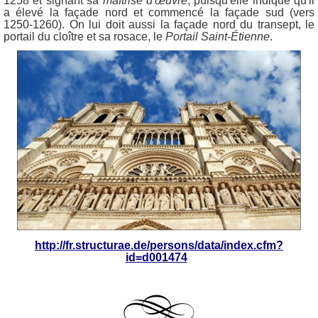
1258 et signant sa
maîtrise d'œuvre
, puisqu'elle indique qu'il
a élevé la façade nord et commencé la façade sud (vers
1250-1260). On lui doit aussi la façade nord du transept, le
portail du cloître et sa rosace, le
Portail Saint-Étienne
.
http://fr.structurae.de/persons/data/index.cfm?
id=d001474