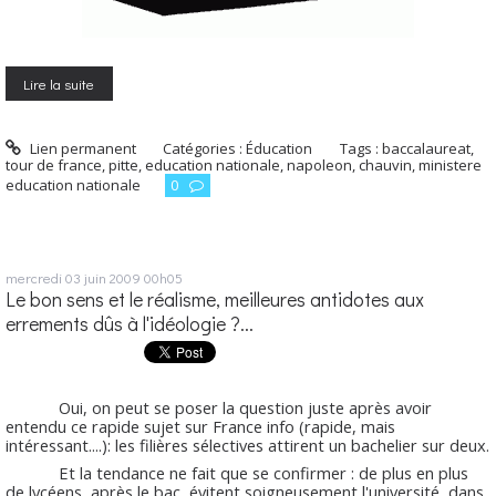
Lire la suite
Lien permanent
Catégories :
Éducation
Tags :
baccalaureat
,
tour de france
,
pitte
,
education nationale
,
napoleon
,
chauvin
,
ministere
education nationale
0
mercredi 03
juin 2009
00h05
Le bon sens et le réalisme, meilleures antidotes aux
errements dûs à l'idéologie ?...
Oui, on peut se poser la question juste après avoir
entendu ce rapide sujet sur France info (rapide, mais
intéressant....): les filières sélectives attirent un bachelier sur deux.
Et la tendance ne fait que se confirmer : de plus en plus
de lycéens, après le bac, évitent soigneusement l'université, dans