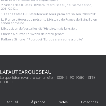
2. Vidéos des 8 Cafés FRP/lafautearousseau, deuxième saison,
2011/2012...
1. Les 11 Cafés FRP/lafautearousseau, première saison, 2010/2011...
La France pittoresque présente L'Histoire de France de Bainville en
fondu enchaîné
L'Exposition de Versailles dit l'Histoire, mais la vraie...
Charles Maurras : "L'Avenir de l'Intelligence"
Raffaele Simone : "Pourquoi l'Europe s'enracine à droite"
LAFAUTEAROUSSEAU
Le quotidien royaliste sur la toile - ISSN 2490-9580 - SITE
OFFICIEL
Accueil
À propos
Notes
Catégories