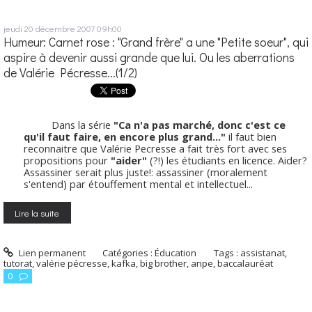
jeudi 20
décembre 2007
09h00
Humeur: Carnet rose : "Grand frère" a une "Petite soeur", qui
aspire à devenir aussi grande que lui. Ou les aberrations
de Valérie Pécresse...(1/2)
Dans la série
"Ca n'a pas marché, donc c'est ce
qu'il faut faire, en encore plus grand..."
il faut bien
reconnaitre que Valérie Pecresse a fait très fort avec ses
propositions pour
"aider"
(?!) les étudiants en licence. Aider?
Assassiner serait plus juste!: assassiner (moralement
s'entend) par étouffement mental et intellectuel...
Lire la suite
Lien permanent
Catégories :
Éducation
Tags :
assistanat
,
tutorat
,
valérie pécresse
,
kafka
,
big brother
,
anpe
,
baccalauréat
0