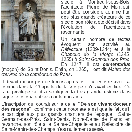
siècle à Montreuil-sous-Bois,
l'architecte Pierre de Montreuil
peut être considéré comme l'un
des plus grands créateurs de ce
siècle; son rôle a été décisif dans
l'évolution de l'architecture
rayonnante.
Un certain nombre de textes
évoquent son activité au
Réfectoire
(1239-1244) et à la
Chapelle de la Vierge
(1245-
1255) à
Saint-Germain-des-Prés
.
En 1247, il est
cementarius
(maçon) de Saint-Denis. Enfin, en 1265, il est dit
Maître des
œuvres de la cathédrale de Paris
.
Il devait mourir peu de temps après, et il fut enterré avec sa
femme dans la Chapelle de la Vierge qu'il avait édifiée. Ce
rare privilège suffit à souligner la très grande estime dans
laquelle le tenaient ses contemporains.
L'inscription qui courait sur la dalle,
"
De son vivant docteur
des maçons"
,
confirmait cette notoriété ainsi que le fait qu'il
a participé aux plus grands chantiers de l'époque : Saint-
Germain-des-Prés, Saint-Denis, Notre-Dame de Paris; en
revanche, son rôle à la Sainte-Chapelle et au Réfectoire de
Saint-Martin-des-Champs n'est nullement attesté.