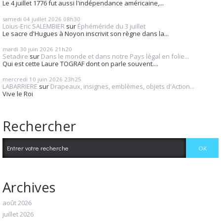
Le 4 juillet 1776 fut aussi l'indépendance américaine,...
samedi 04
juillet 2026
08h30
Loius-Eric SALEMBIER
sur
Éphéméride du 3 juillet
Le sacre d'Hugues à Noyon inscrivit son règne dans la...
mardi 30
juin 2026
21h20
Setadire
sur
Dans le monde et dans notre Pays légal en folie...
Qui est cette Laure TOGRAF dont on parle souvent....
mercredi 10
juin 2026
23h25
LABARRIERE
sur
Drapeaux, insignes, emblèmes, objets d'Action...
Vive le Roi
Rechercher
Archives
août 2026
juillet 2026