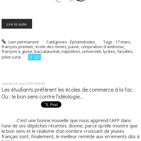
Lire la suite
Lien permanent
Catégories :
Éphémérides
Tags :
17 mars
,
françois premier
,
ecole des mines
,
pavie
,
conjuration d'amboise
,
françois ii
,
guise
,
baccalauréat
,
napoléon
,
université
,
lycées
,
facultés
,
joliot curie
3
mardi 04
mai 2010
00h10
Les étudiants préfèrent les écoles de commerce à la fac.
Ou : le bon sens contre l'idéologie...
C'est une bonne nouvelle que nous apprend l'AFP dans
l'une de ses dépêches récentes. Bonne, parce qu'elle montre que
le bon sens et le réalisme d'un nombre croissant de jeunes
français sont, finalement, le meilleur remède aux errements dûs à