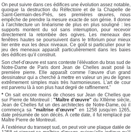
On peut suivre dans ces édifices une évolution assez notable,
quoique la destruction du Réfectoire et de la Chapelle de
Saint-Germain-des-Prés, ses premières œuvres, nous
empêche de prendre la mesure exacte de son génie. Il donne
à l'architecture un linéarisme de plus en plus souligné : les
supports montent du sol sans interruption, pour recevoir
directement la retombée des ogives. Les meneaux des
fenêtres hautes se poursuivent dans le triforium pour mieux
lier entre eux les deux niveaux. Ce goût si particulier pour le
jeu des meneaux apparaît particulièrement dans les baies
des édifices qu'il construit.
Son chef-d'œuvre est sans conteste l'élévation du bras sud de
Notre-Dame de Paris dont Jean de Chelles avait posé la
première pierre. Elle apparaît comme l'œuvre d'un grand
dessinateur qui a cherché à mettre en valeur un jeu de lignes
extrêmement simples mais très harmonieuses. L'art de cour
est parvenu là à son plus haut degré de raffinement."
*
On sait encore moins de choses sur Jean de Chelles que
sur Pierre de Montreuil :
"Maître d'œuvre"
du XIIIème siècle,
Jean de Chelles fut un des architectes de Notre-Dame, où il
commença sa
"maîtrise d'œuvre"
en 1258 jusqu'en 1265,
date présumée de son décès. À cette date, il fut remplacé par
Maître Pierre de Montreuil.
À l'extérieur du transept sud, on peut voir une plaque datée de