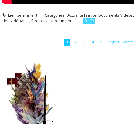
Lien permanent
Catégories :
Actualité France
,
Documents Vidéos
,
Idées, débats...
,
Rire ou sourire un peu...
0
1
2
3
4
5
Page suivante