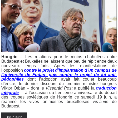
Hongrie
– Les relations pour le moins chahutées entre
Budapest et Bruxelles ne laissent que peu de répit entre deux
nouveaux temps forts. Après les manifestations de
l’opposition
contre le projet d’implantation d’un campus de
l’université de Fudan
, puis
contre le projet de loi anti-
pédophiles
dont l’adoption avait fait couler beaucoup
d’encre, le dernier discours du premier ministre hongrois
Viktor Orbán – dont le
Visegrád Post
a publié la
traduction
intégrale
–, à l’occasion du trentième anniversaire du départ
des troupes soviétiques de Hongrie ce samedi 19 juin, a
réanimé les vives animosités bruxelloises vis-à-vis de
Budapest.
Lire la suite