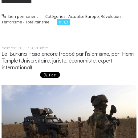
Lien permanent
Catégories :
Actualité Europe
,
Révolution -
Terrorisme - Totalitarisme
0
mercredi 30
juin 2021
01h25
Le Burkina Faso encore frappé par l’islamisme, par Hen­ri
Temple (Uni­ver­si­taire, juriste, éco­no­miste, expert
international).