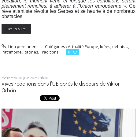
vocation, le moment venu et lorsque les conditions seront
pleinement remplies, à adhérer à l’Union européenne »
. Ce
rêve atlantiste révolte les Serbes et se heurte à de nombreux
obstacles.
Lire la suite
Lien permanent
Catégories :
Actualité Europe
,
Idées, débats...
,
Patrimoine, Racines, Traditions
0
mercredi 30
juin 2021
01h30
Vives réactions dans l’UE après le discours de Viktor
Orbán.