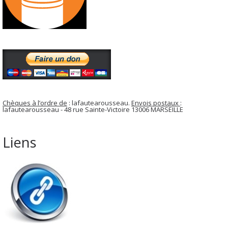
Chèques à l’ordre de
: lafautearousseau.
Envois postaux
:
lafautearousseau - 48 rue Sainte-Victoire 13006 MARSEILLE
Liens