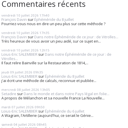
Commentaires récents
vendredi 10
juillet 2026
17h40
François Davin
sur
Éphéméride du 8 juillet
Pourriez-vous nous en dire un peu plus sur cette méthode ?
vendredi 10
juillet 2026
17h35
François Davin
sur
Dans notre Éphéméride de ce jour : de Vitrolles...
Très heureux de vous avoir un peu aidé, sur ce sujet en...
vendredi 10
juillet 2026
12h15
Loius-Eric SALEMBIER
sur
Dans notre Éphéméride de ce jour : de
Vitrolles...
Il faut relire Bainville sur la Restauration de 1814,...
jeudi 09
juillet 2026
09h35
Loius-Eric SALEMBIER
sur
Éphéméride du 8 juillet
j'ai écrit une méthode de calculs, reconnue et publiée...
mercredi 08
juillet 2026
13h05
Setadire
sur
Dans le monde et dans notre Pays légal en folie...
A propos de Mélanchon et sa nouvelle France La Nouvelle...
mardi 07
juillet 2026
09h50
Loius-Eric SALEMBIER
sur
Éphéméride du 6 juillet
A Wagram, l'Artillerie (aujourd'hui, ce serait le Génie...
samedi 04
juillet 2026
08h45