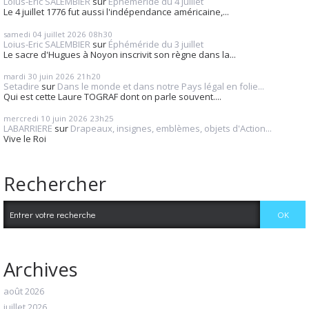
Loius-Eric SALEMBIER
sur
Éphéméride du 4 juillet
Le 4 juillet 1776 fut aussi l'indépendance américaine,...
samedi 04
juillet 2026
08h30
Loius-Eric SALEMBIER
sur
Éphéméride du 3 juillet
Le sacre d'Hugues à Noyon inscrivit son règne dans la...
mardi 30
juin 2026
21h20
Setadire
sur
Dans le monde et dans notre Pays légal en folie...
Qui est cette Laure TOGRAF dont on parle souvent....
mercredi 10
juin 2026
23h25
LABARRIERE
sur
Drapeaux, insignes, emblèmes, objets d'Action...
Vive le Roi
Rechercher
Archives
août 2026
juillet 2026