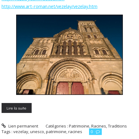
http://www.art-roman.net/vezelay/vezelay.htm
Lire la suite
Lien permanent
Catégories :
Patrimoine, Racines, Traditions
Tags :
vezelay
,
unesco
,
patrimoine
,
racines
0