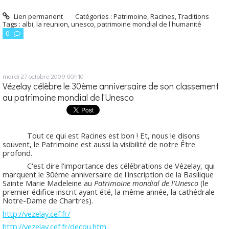
Lien permanent
Catégories :
Patrimoine, Racines, Traditions
Tags :
albi
,
la reunion
,
unesco
,
patrimoine mondial de l'humanité
0
mardi 27
octobre 2009
00h10
Vézelay célèbre le 30ème anniversaire de son classement
au patrimoine mondial de l'Unesco
Tout ce qui est Racines est bon ! Et, nous le disons
souvent, le Patrimoine est aussi la visibilité de notre Être
profond.
C'est dire l'importance des célébrations de Vézelay, qui
marquent le 30ème anniversaire de l'inscription de la Basilique
Sainte Marie Madeleine au
Patrimoine mondial de l'Unesco
(le
premier édifice inscrit ayant été, la même année, la cathédrale
Notre-Dame de Chartres).
http://vezelay.cef.fr/
http://vezelay.cef.fr/decou.htm