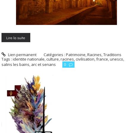
Lire la suite
Lien permanent
Catégories :
Patrimoine, Racines, Traditions
Tags :
identite nationale
,
culture
,
racines
,
civilisation
,
france
,
unesco
,
salins les bains
,
arc et senans
0