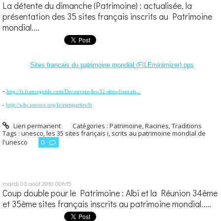
La détente du dimanche (Patrimoine) : actualisée, la
présentation des 35 sites français inscrits au Patrimoine
mondial....
Sites francais du patrimoine mondial (FILEminimizer).pps
-
http://fr.franceguide.com/Decouvrez-les-32-sites-francais...
-
http://whc.unesco.org/fr/etatsparties/fr
Lien permanent
Catégories :
Patrimoine, Racines, Traditions
Tags :
unesco
,
les 35 sites français i
,
scrits au patrimoine mondial de
l'unesco
0
mardi 03
août 2010
00h15
Coup double pour le Patrimoine : Albi et la Réunion 34ème
et 35ème sites français inscrits au patrimoine mondial.....