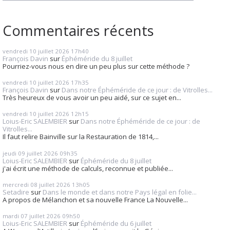
Commentaires récents
vendredi 10
juillet 2026
17h40
François Davin
sur
Éphéméride du 8 juillet
Pourriez-vous nous en dire un peu plus sur cette méthode ?
vendredi 10
juillet 2026
17h35
François Davin
sur
Dans notre Éphéméride de ce jour : de Vitrolles...
Très heureux de vous avoir un peu aidé, sur ce sujet en...
vendredi 10
juillet 2026
12h15
Loius-Eric SALEMBIER
sur
Dans notre Éphéméride de ce jour : de
Vitrolles...
Il faut relire Bainville sur la Restauration de 1814,...
jeudi 09
juillet 2026
09h35
Loius-Eric SALEMBIER
sur
Éphéméride du 8 juillet
j'ai écrit une méthode de calculs, reconnue et publiée...
mercredi 08
juillet 2026
13h05
Setadire
sur
Dans le monde et dans notre Pays légal en folie...
A propos de Mélanchon et sa nouvelle France La Nouvelle...
mardi 07
juillet 2026
09h50
Loius-Eric SALEMBIER
sur
Éphéméride du 6 juillet