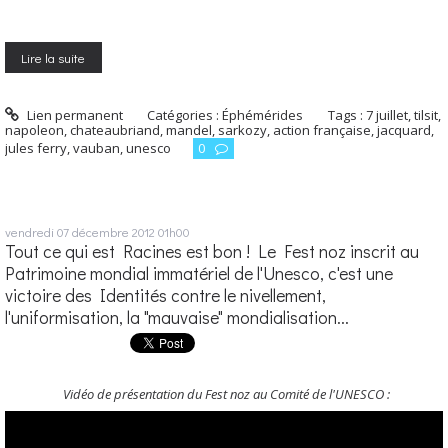
Lire la suite
Lien permanent
Catégories :
Éphémérides
Tags :
7 juillet
,
tilsit
,
napoleon
,
chateaubriand
,
mandel
,
sarkozy
,
action française
,
jacquard
,
jules ferry
,
vauban
,
unesco
0
vendredi 07
décembre 2012
01h00
Tout ce qui est Racines est bon ! Le Fest noz inscrit au
Patrimoine mondial immatériel de l'Unesco, c'est une
victoire des Identités contre le nivellement,
l'uniformisation, la "mauvaise" mondialisation...
Vidéo de présentation du Fest noz au Comité de l'UNESCO :