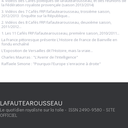
4. Vidéos des Cafés politiques de lafautearousseau, et des réunions de
la Fédération royaliste provençale (saison 2013/2014)
3. Vidéos des 7 Cafés FRP/lafautearousseau, troisième saison,
2012/2013 : Enquête sur la République...
2. Vidéos des 8 Cafés FRP/lafautearousseau, deuxième saison,
2011/2012...
1. Les 11 Cafés FRP/lafautearousseau, première saison, 2010/2011...
La France pittoresque présente L'Histoire de France de Bainville en
fondu enchaîné
L'Exposition de Versailles dit l'Histoire, mais la vraie...
Charles Maurras : "L'Avenir de l'Intelligence"
Raffaele Simone : "Pourquoi l'Europe s'enracine à droite"
LAFAUTEAROUSSEAU
Le quotidien royaliste sur la toile - ISSN 2490-9580 - SITE
OFFICIEL