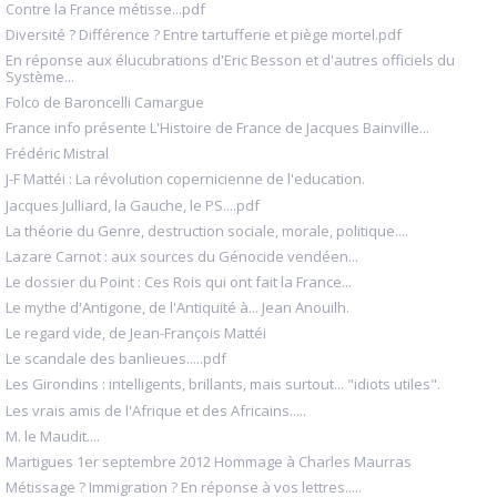
Contre la France métisse...pdf
Diversité ? Différence ? Entre tartufferie et piège mortel.pdf
En réponse aux élucubrations d'Eric Besson et d'autres officiels du
Système...
Folco de Baroncelli Camargue
France info présente L'Histoire de France de Jacques Bainville...
Frédéric Mistral
J-F Mattéi : La révolution copernicienne de l'education.
Jacques Julliard, la Gauche, le PS....pdf
La théorie du Genre, destruction sociale, morale, politique....
Lazare Carnot : aux sources du Génocide vendéen...
Le dossier du Point : Ces Rois qui ont fait la France...
Le mythe d'Antigone, de l'Antiquité à... Jean Anouilh.
Le regard vide, de Jean-François Mattéi
Le scandale des banlieues.....pdf
Les Girondins : intelligents, brillants, mais surtout... "idiots utiles".
Les vrais amis de l'Afrique et des Africains.....
M. le Maudit....
Martigues 1er septembre 2012 Hommage à Charles Maurras
Métissage ? Immigration ? En réponse à vos lettres.....