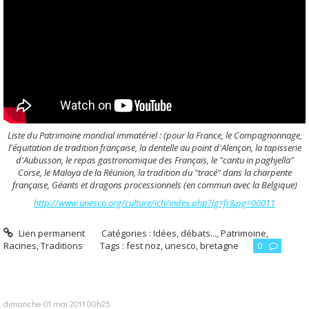
Liste du Patrimoine mondial immatériel : (pour la France, le Compagnonnage,
l'équitation de tradition française, la dentelle au point d'Alençon, la tapisserie
d'Aubusson, le repas gastronomique des Français, le "cantu in paghjella"
Corse, le Maloya de la Réunion, la tradition du "tracé" dans la charpente
française, Géants et dragons processionnels (en commun avec la Belgique)
http://www.unesco.org/culture/ich/index.php?lg=fr&pg=00011
Lien permanent
Catégories :
Idées, débats...
,
Patrimoine,
Racines, Traditions
Tags :
fest noz
,
unesco
,
bretagne
0
dimanche 01
mai 2011
00h25