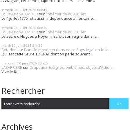
A Wagram, l'Artillerie (aujourd'hui, ce serait le Génie...
samedi 04
juillet 2026
08h45
Loius-Eric SALEMBIER
sur
Éphéméride du 4 juillet
Le 4 juillet 1776 fut aussi l'indépendance américaine,...
samedi 04
juillet 2026
08h30
Loius-Eric SALEMBIER
sur
Éphéméride du 3 juillet
Le sacre d'Hugues à Noyon inscrivit son règne dans la...
mardi 30
juin 2026
21h20
Setadire
sur
Dans le monde et dans notre Pays légal en folie...
Qui est cette Laure TOGRAF dont on parle souvent....
mercredi 10
juin 2026
23h25
LABARRIERE
sur
Drapeaux, insignes, emblèmes, objets d'Action...
Vive le Roi
Rechercher
Archives