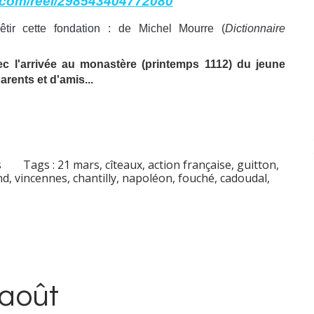
.com/reel/298543404772080
êtir cette fondation : de Michel Mourre (
Dictionnaire
avec l'arrivée au monastère (printemps 1112) du jeune
rents et d'amis...
s
Tags :
21 mars
,
cîteaux
,
action française
,
guitton
,
nd
,
vincennes
,
chantilly
,
napoléon
,
fouché
,
cadoudal
,
août