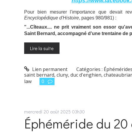
https://www.facebook
Pour bien mesurer l'importance que devait rev
Encyclopédique d'Histoire
, pages 980/981) :
"...Cîteaux.... ne prit vraiment son essor qu'
Saint Bernard, accompagné d'une trentaine de pa
Lire la suite
Lien permanent
Catégories :
Éphéméride
saint bernard
,
cluny
,
duc d'enghien
,
chateaubria
law
0
mercredi 20
août 2025
03h30
Éphéméride du 20 