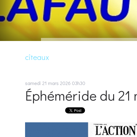
cîteaux
samedi 21
mars 2026
03h30
Éphéméride du 21