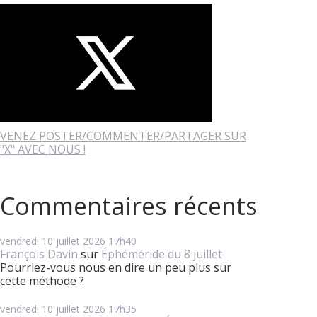
VENEZ POSTER/COMMENTER/PARTAGER SUR
"X" AVEC NOUS !
Commentaires récents
vendredi 10
juillet 2026
17h40
François Davin
sur
Éphéméride du 8 juillet
Pourriez-vous nous en dire un peu plus sur
cette méthode ?
vendredi 10
juillet 2026
17h35