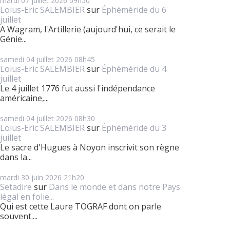
mardi 07
juillet 2026
09h50
Loius-Eric SALEMBIER
sur
Éphéméride du 6
juillet
A Wagram, l'Artillerie (aujourd'hui, ce serait le
Génie...
samedi 04
juillet 2026
08h45
Loius-Eric SALEMBIER
sur
Éphéméride du 4
juillet
Le 4 juillet 1776 fut aussi l'indépendance
américaine,...
samedi 04
juillet 2026
08h30
Loius-Eric SALEMBIER
sur
Éphéméride du 3
juillet
Le sacre d'Hugues à Noyon inscrivit son règne
dans la...
mardi 30
juin 2026
21h20
Setadire
sur
Dans le monde et dans notre Pays
légal en folie...
Qui est cette Laure TOGRAF dont on parle
souvent....