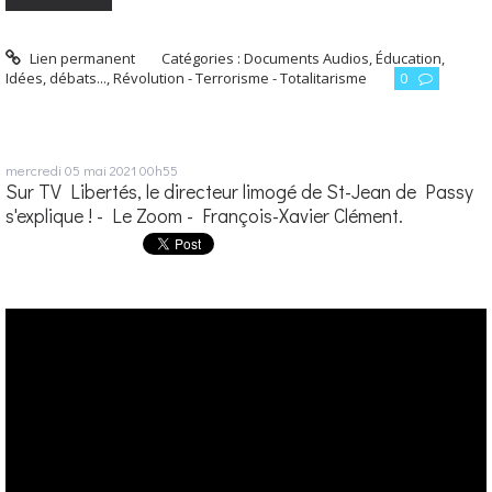
Lien permanent
Catégories :
Documents Audios
,
Éducation
,
Idées, débats...
,
Révolution - Terrorisme - Totalitarisme
0
mercredi 05
mai 2021
00h55
Sur TV Libertés, le directeur limogé de St-Jean de Passy
s'explique ! - Le Zoom - François-Xavier Clément.