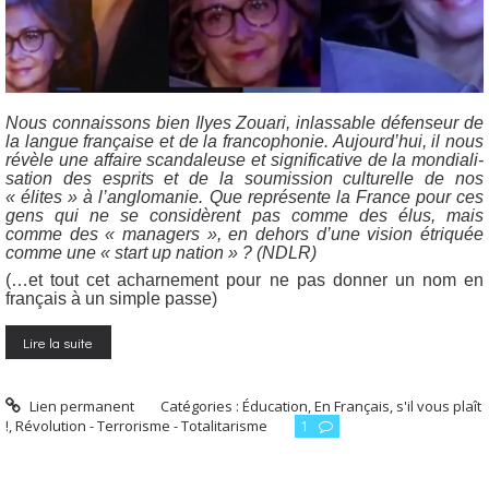
Nous connais­sons bien Ilyes Zoua­ri, inlas­sable défen­seur de
la langue fran­çaise et de la fran­co­pho­nie. Aujourd’hui, il nous
révèle une affaire scan­da­leuse et signi­fi­ca­tive de la mon­dia­li­
sa­tion des esprits et de la sou­mis­sion cultu­relle de nos
« élites » à l’anglomanie. Que repré­sente la France pour ces
gens qui ne se consi­dèrent pas comme des élus, mais
comme des « mana­gers », en dehors d’une vision étri­quée
comme une « start up nation » ? (NDLR)
(…et tout cet achar­ne­ment pour ne pas don­ner un nom en
fran­çais à un simple passe)
Lire la suite
Lien permanent
Catégories :
Éducation
,
En Français, s'il vous plaît
!
,
Révolution - Terrorisme - Totalitarisme
1