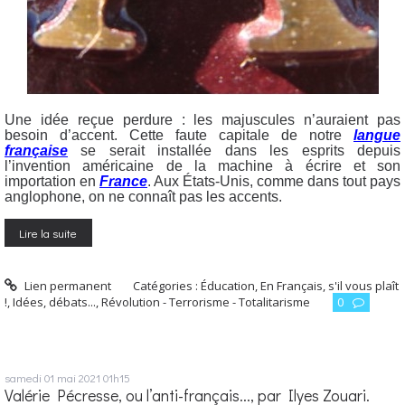
Une idée reçue perdure : les majuscules n’auraient pas
besoin d’accent. Cette faute capitale de notre
langue
française
se serait installée dans les esprits depuis
l’invention américaine de la machine à écrire et son
importation en
France
. Aux États-Unis, comme dans tout pays
anglophone, on ne connaît pas les accents.
Lire la suite
Lien permanent
Catégories :
Éducation
,
En Français, s'il vous plaît
!
,
Idées, débats...
,
Révolution - Terrorisme - Totalitarisme
0
samedi 01
mai 2021
01h15
Valérie Pécresse, ou l’anti-français..., par Ilyes Zoua­ri.