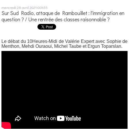
mercredi 28
avril 2021
00h55
Sur Sud Radio, attaque de Rambouillet : l'immigration en
question ? / Une rentrée des classes raisonnable ?
Le débat du 10Heures-Midi de Valérie Expert avec Sophie de
Menthon, Mehdi Ouraoui, Michel Taube et Ergun Toparslan.