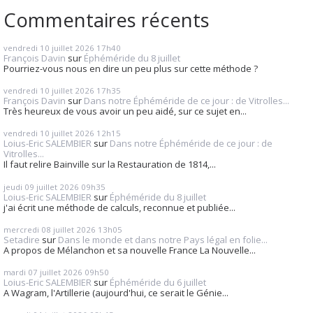
Commentaires récents
vendredi 10
juillet 2026
17h40
François Davin
sur
Éphéméride du 8 juillet
Pourriez-vous nous en dire un peu plus sur cette méthode ?
vendredi 10
juillet 2026
17h35
François Davin
sur
Dans notre Éphéméride de ce jour : de Vitrolles...
Très heureux de vous avoir un peu aidé, sur ce sujet en...
vendredi 10
juillet 2026
12h15
Loius-Eric SALEMBIER
sur
Dans notre Éphéméride de ce jour : de
Vitrolles...
Il faut relire Bainville sur la Restauration de 1814,...
jeudi 09
juillet 2026
09h35
Loius-Eric SALEMBIER
sur
Éphéméride du 8 juillet
j'ai écrit une méthode de calculs, reconnue et publiée...
mercredi 08
juillet 2026
13h05
Setadire
sur
Dans le monde et dans notre Pays légal en folie...
A propos de Mélanchon et sa nouvelle France La Nouvelle...
mardi 07
juillet 2026
09h50
Loius-Eric SALEMBIER
sur
Éphéméride du 6 juillet
A Wagram, l'Artillerie (aujourd'hui, ce serait le Génie...