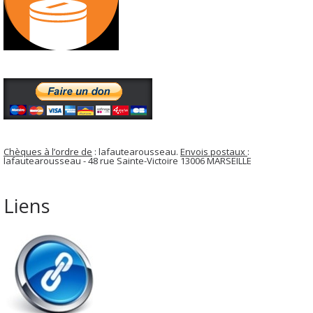
Chèques à l’ordre de
: lafautearousseau.
Envois postaux
:
lafautearousseau - 48 rue Sainte-Victoire 13006 MARSEILLE
Liens