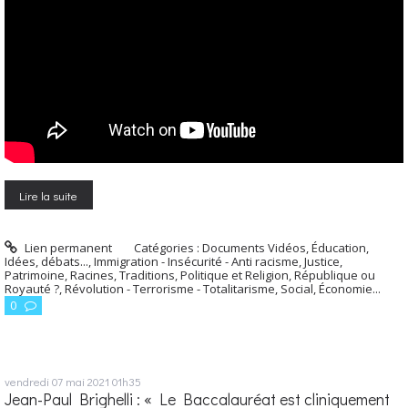
Lire la suite
Lien permanent
Catégories :
Documents Vidéos
,
Éducation
,
Idées, débats...
,
Immigration - Insécurité - Anti racisme
,
Justice
,
Patrimoine, Racines, Traditions
,
Politique et Religion
,
République ou
Royauté ?
,
Révolution - Terrorisme - Totalitarisme
,
Social, Économie...
0
vendredi 07
mai 2021
01h35
Jean-Paul Brighelli : « Le Baccalauréat est cliniquement