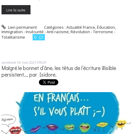
Lire la suite
Lien permanent
Catégories :
Actualité France
,
Éducation
,
Immigration - Insécurité - Anti racisme
,
Révolution - Terrorisme -
Totalitarisme
0
vendredi 14
mai 2021
01h25
Malgré le bonnet d’âne, les têtus de l’écriture illisible
persistent…, par Isidore.