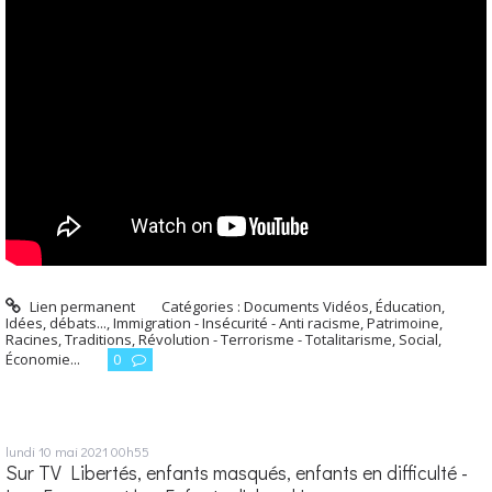
Lien permanent
Catégories :
Documents Vidéos
,
Éducation
,
Idées, débats...
,
Immigration - Insécurité - Anti racisme
,
Patrimoine,
Racines, Traditions
,
Révolution - Terrorisme - Totalitarisme
,
Social,
Économie...
0
lundi 10
mai 2021
00h55
Sur TV Libertés, enfants masqués, enfants en difficulté -