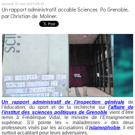
samedi 15
mai 2021
01h35
Un rapport administratif accable Sciences Po Grenoble,
par Christian de Moliner.
Un rapport administratif de l’inspection générale
de
l’éducation, du sport et de la recherche sur
l’affaire de
l’institut des sciences politiques de Grenoble
vient d’être
remis à Frédérique Vidal, le ministre de l’Enseignement
supérieur. S’il pointe les
« maladresses »
des deux
professeurs visés par les accusations d’
islamophobie
, il est
surtout accablant pour leurs adversaires.