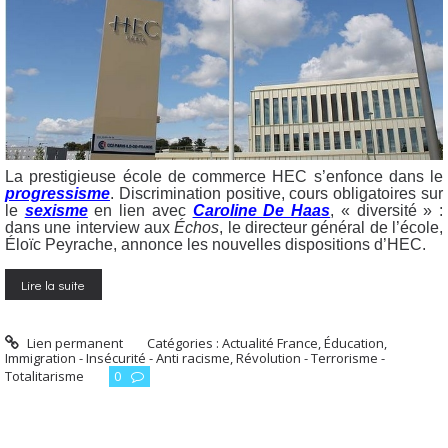
La prestigieuse école de commerce HEC s’enfonce dans le
progressisme
. Discrimination positive, cours obligatoires sur
le
sexisme
en lien avec
Caroline De Haas
, « diversité » :
dans une interview aux
Échos
, le directeur général de l’école,
Éloïc Peyrache, annonce les nouvelles dispositions d’HEC.
Lire la suite
Lien permanent
Catégories :
Actualité France
,
Éducation
,
Immigration - Insécurité - Anti racisme
,
Révolution - Terrorisme -
Totalitarisme
0