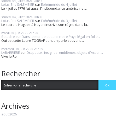
samedi 04
juillet 2026
08h45
Loius-Eric SALEMBIER
sur
Éphéméride du 4 juillet
Le 4 juillet 1776 fut aussi l'indépendance américaine,...
samedi 04
juillet 2026
08h30
Loius-Eric SALEMBIER
sur
Éphéméride du 3 juillet
Le sacre d'Hugues à Noyon inscrivit son règne dans la...
mardi 30
juin 2026
21h20
Setadire
sur
Dans le monde et dans notre Pays légal en folie...
Qui est cette Laure TOGRAF dont on parle souvent....
mercredi 10
juin 2026
23h25
LABARRIERE
sur
Drapeaux, insignes, emblèmes, objets d'Action...
Vive le Roi
Rechercher
Archives
août 2026