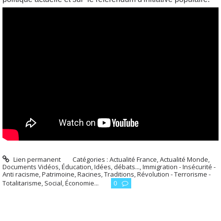
Lien permanent
Catégories :
Actualité France
,
Actualité Monde
,
Documents Vidéos
,
Éducation
,
Idées, débats...
,
Immigration - Insécurité -
Anti racisme
,
Patrimoine, Racines, Traditions
,
Révolution - Terrorisme -
Totalitarisme
,
Social, Économie...
0