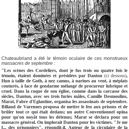
Chateaubriand a été le témoin oculaire de ces monstrueux
massacres de septembre
:
"Les scènes des Cordeliers, dont je fus trois ou quatre fois le
témoin, étaient dominées et présidées par Danton
(ci dessous)
,
Hun à taille de Goth, à nez camus, à narines au vent, à méplats
couturés, à face de gendarme mélangé de procureur lubrique et
cruel. Dans la coque de son église, comme dans la carcasse des
siècles, Danton, avec ses trois furies mâles, Camille Desmoulins,
Marat, Fabre d'Eglantine, organisa les assassinats de septembre.
Billaud de Varennes proposa de mettre le feu aux prisons et de
brûler tout ce qui était dedans; un autre Conventionnel opina
pour qu'on noyât tous les détenus; Marat se déclara pour un
massacre général. On implorait Danton pour les victimes. "Je me
f... des prisonniers", répondit-il. Auteur de la circulaire de la