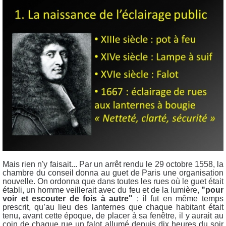
Mais rien n'y faisait... Par un arrêt rendu le 29 octobre 1558, la
chambre du conseil donna au guet de Paris une organisation
nouvelle. On ordonna que dans toutes les rues où le guet était
établi, un homme veillerait avec du feu et de la lumière,
"pour
voir et escouter de fois à autre"
; il fut en même temps
prescrit, qu’au lieu des lanternes que chaque habitant était
tenu, avant cette époque, de placer à sa fenêtre, il y aurait au
coin de chaque rue un falot allumé depuis dix heures du soir