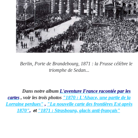
Berlin, Porte de Brandebourg, 1871 : la Prusse célèbre le
triomphe de Sedan...
Dans notre album
L'aventure France racontée par les
cartes
, voir les trois photos
"1870 : L'Alsace, une partie de la
Lorraine perdues"
,
"La nouvelle carte des frontières Est après
1870"
,
et
"1871 : Strasbourg, glacis anti-français"