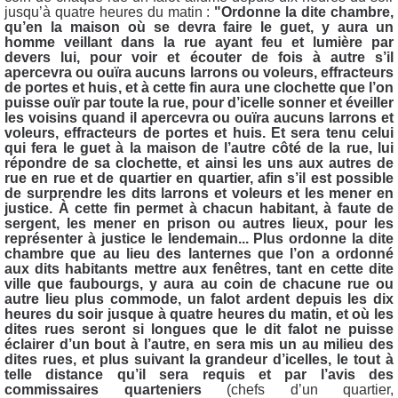
jusqu’à quatre heures du matin :
"
Ordonne la dite chambre,
qu’en la maison où se devra faire le guet, y aura un
homme veillant dans la rue ayant feu et lumière par
devers lui, pour voir et écouter de fois à autre s’il
apercevra ou ouïra aucuns larrons ou voleurs, effracteurs
de portes et huis, et à cette fin aura une clochette que l’on
puisse ouïr par toute la rue, pour d’icelle sonner et éveiller
les voisins quand il apercevra ou ouïra aucuns larrons et
voleurs, effracteurs de portes et huis. Et sera tenu celui
qui fera le guet à la maison de l’autre côté de la rue, lui
répondre de sa clochette, et ainsi les uns aux autres de
rue en rue et de quartier en quartier, afin s’il est possible
de surprendre les dits larrons et voleurs et les mener en
justice. À cette fin permet à chacun habitant, à faute de
sergent, les mener en prison ou autres lieux, pour les
représenter à justice le lendemain... Plus ordonne la dite
chambre que au lieu des lanternes que l’on a ordonné
aux dits habitants mettre aux fenêtres, tant en cette dite
ville que faubourgs, y aura au coin de chacune rue ou
autre lieu plus commode, un falot ardent depuis les dix
heures du soir jusque à quatre heures du matin, et où les
dites rues seront si longues que le dit falot ne puisse
éclairer d’un bout à l’autre, en sera mis un au milieu des
dites rues, et plus suivant la grandeur d’icelles, le tout à
telle distance qu’il sera requis et par l’avis des
commissaires quarteniers
(chefs d’un quartier,