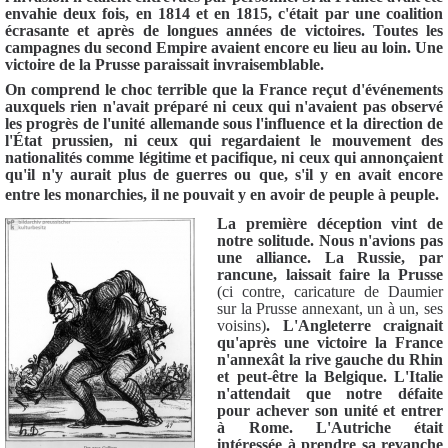
envahie deux fois, en 1814 et en 1815, c'était par une coalition
écrasante et après de longues années de victoires. Toutes les
campagnes du second Empire avaient encore eu lieu au loin. Une
victoire de la Prusse paraissait invraisemblable.
On comprend le choc terrible que la France reçut d'événements
auxquels rien n'avait préparé ni ceux qui n'avaient pas observé
les progrès de l'unité allemande sous l'influence et la direction de
l'État prussien, ni ceux qui regardaient le mouvement des
nationalités comme légitime et pacifique, ni ceux qui annonçaient
qu'il n'y aurait plus de guerres ou que, s'il y en avait encore
entre les monarchies, il ne pouvait y en avoir de peuple à peuple.
La première déception vint de
notre solitude. Nous n'avions pas
une alliance. La Russie, par
rancune, laissait faire la Prusse
(ci contre, caricature de Daumier
sur la Prusse annexant, un à un, ses
voisins)
. L'Angleterre craignait
qu'après une victoire la France
n'annexât la rive gauche du Rhin
et peut-être la Belgique. L'Italie
n'attendait que notre défaite
pour achever son unité et entrer
à Rome. L'Autriche était
intéressée à prendre sa revanche