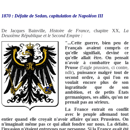
1870 : Défaite de Sedan, capitulation de Napoléon III
De Jacques Bainville,
Histoire de France
, chapitre XX,
La
Deuxième République et le Second Empire :
"...Cette guerre, bien peu de
Français avaient compris ce
qu'elle signifiait, deviné ce
qu'elle allait être. On pensait
n'avoir à combattre que la
Prusse
(l'aigle prussien, ci contre,
ndlr)
, puissance malgré tout de
second ordre, à qui l'on en
voulait encore plus de son
ingratitude que de son
ambition, et de petits États
germaniques, ses alliés, qu'on ne
prenait pas au sérieux.
La France entrait en conflit
avec le peuple allemand tout
entier quand elle croyait n'avoir affaire qu'aux Prussiens. On
n'imaginait même pas ce qui allait fondre sur nous. La défaite,
l'invasion n'étaient entrevues par personne. Si la France avait été