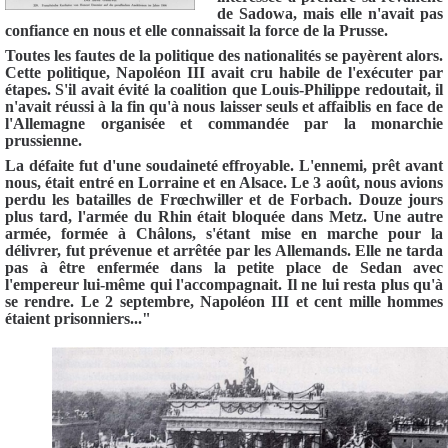
de Sadowa, mais elle n'avait pas
confiance en nous et elle connaissait la force de la Prusse.
Toutes les fautes de la politique des nationalités se payèrent alors.
Cette politique, Napoléon III avait cru habile de l'exécuter par
étapes. S'il avait évité la coalition que Louis-Philippe redoutait, il
n'avait réussi à la fin qu'à nous laisser seuls et affaiblis en face de
l'Allemagne organisée et commandée par la monarchie
prussienne.
La défaite fut d'une soudaineté effroyable. L'ennemi, prêt avant
nous, était entré en Lorraine et en Alsace. Le 3 août, nous avions
perdu les batailles de Frœchwiller et de Forbach. Douze jours
plus tard, l'armée du Rhin était bloquée dans Metz. Une autre
armée, formée à Châlons, s'étant mise en marche pour la
délivrer, fut prévenue et arrêtée par les Allemands. Elle ne tarda
pas à être enfermée dans la petite place de Sedan avec
l'empereur lui-même qui l'accompagnait. Il ne lui resta plus qu'à
se rendre. Le 2 septembre, Napoléon III et cent mille hommes
étaient prisonniers..."