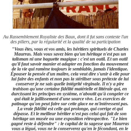
Au Rassemblement Royaliste des Baux, dont il fut sans conteste l'un
des piliers, par la régularité et la qualité de sa participation
"Vous êtes, vous et vos amis, les héritiers spirituels de Charles
Maurras. Mais vous savez bien qu'un héritage n'est pas un
talisman ni une baguette magique : c'est un outil. Et un outil
qu'il faut savoir manier et adapter en fonction du mouvement
de la vie qui ramène toujours le semblable, jamais l'identique.
Épouser la pensée d'un maître, cela veut dire s'unir à elle pour
lui faire des enfants et non pas la stériliser sous prétexte de lui
conserver je ne sais quelle intégrité virginale. Il n'y a pire
trahison qu'une certaine fidélité matérielle et littérale qui, en
durcissant les principes en système, n'aboutit qu'à congeler ce
qui était le jaillissement d'une source vive. Les exercices de
patinage qu'on peut faire sur cette glace ne m'intéressent pas.
La vraie fidélité est celle qui prolonge, qui corrige et qui
dépasse. Et le meilleur héritier n'est pas celui qui fait de son
héritage un musée ou une exposition rétrospective. "Le bien
gagné reste à défendre" : le capital de la sagesse que Maurras
vous a légué, vous ne le conserverez qu'en le fécondant, en le