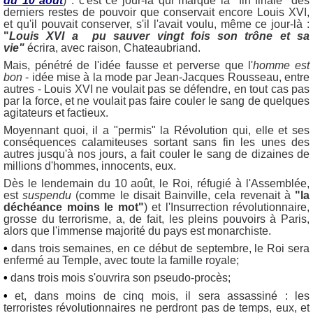
du 10 août
) : c'est ce jour-là qui marque la "fin finale" des
derniers restes de pouvoir que conservait encore Louis XVI,
et qu'il pouvait conserver, s'il l'avait voulu, même ce jour-là :
"
Louis XVI a pu sauver vingt fois son trône et sa
vie"
écrira, avec raison, Chateaubriand.
Mais, pénétré de l'idée fausse et perverse que l'
homme est
bon
- idée mise à la mode par Jean-Jacques Rousseau, entre
autres - Louis XVI ne voulait pas se défendre, en tout cas pas
par la force, et ne voulait pas faire couler le sang de quelques
agitateurs et factieux.
Moyennant quoi, il a "permis" la Révolution qui, elle et ses
conséquences calamiteuses sortant sans fin les unes des
autres jusqu'à nos jours, a fait couler le sang de dizaines de
millions d'hommes, innocents, eux.
Dès le lendemain du 10 août, le Roi, réfugié à l'Assemblée,
est
suspendu
(comme le disait Bainville, cela revenait à
"la
déchéance moins le mot"
) et l'Insurrection révolutionnaire,
grosse du terrorisme, a, de fait, les pleins pouvoirs à Paris,
alors que l'immense majorité du pays est monarchiste.
•
dans trois semaines, en ce début de septembre, le Roi sera
enfermé au Temple, avec toute la famille royale;
•
dans trois mois s'ouvrira son pseudo-procès;
•
et, dans moins de cinq mois, il sera assassiné : les
terroristes révolutionnaires ne perdront pas de temps, eux, et