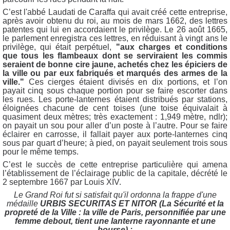
C’est l'abbé Laudati de Caraffa qui avait créé cette entreprise,
après avoir obtenu du roi, au mois de mars 1662, des lettres
patentes qui lui en accordaient le privilège. Le 26 août 1665,
le parlement enregistra ces lettres, en réduisant à vingt ans le
privilège, qui était perpétuel,
"aux charges et conditions
que tous les flambeaux dont se serviraient les commis
seraient de bonne cire jaune, achetés chez les épiciers de
la ville ou par eux fabriqués et marqués des armes de la
ville."
Ces cierges étaient divisés en dix portions, et l’on
payait cinq sous chaque portion pour se faire escorter dans
les rues. Les porte-lanternes étaient distribués par stations,
éloignées chacune de cent toises (une toise équivalait à
quasiment deux mètres; très exactement : 1,949 mètre, ndlr);
on payait un sou pour aller d’un poste à l’autre. Pour se faire
éclairer en carrosse, il fallait payer aux porte-lanternes cinq
sous par quart d’heure; à pied, on payait seulement trois sous
pour le même temps.
C’est le succès de cette entreprise particulière qui amena
l’établissement de l’éclairage public de la capitale, décrété le
2 septembre 1667 par Louis XIV.
Le Grand Roi fut si satisfait qu'il ordonna la frappe d'une
médaille
URBIS SECURITAS ET NITOR (La Sécurité et la
propreté de la Ville : la ville de Paris, personnifiée par une
femme debout, tient une lanterne rayonnante et une
bourse) :