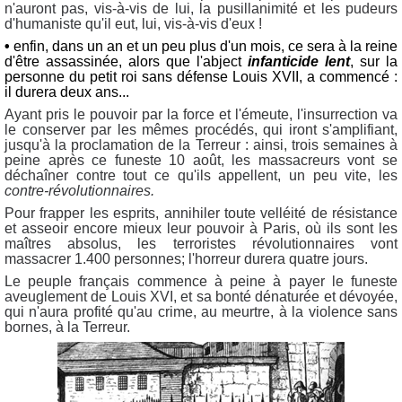
n'auront pas, vis-à-vis de lui, la pusillanimité et les pudeurs
d'humaniste qu'il eut, lui, vis-à-vis d'eux !
•
enfin, dans un an et un peu plus d'un mois, ce sera à la reine
d'être assassinée, alors que l'abject
infanticide lent
, sur la
personne du petit roi sans défense Louis XVII, a commencé :
il durera deux ans...
Ayant pris le pouvoir par la force et l'émeute, l'insurrection va
le conserver par les mêmes procédés, qui iront s'amplifiant,
jusqu'à la proclamation de la Terreur : ainsi, trois semaines à
peine après ce funeste 10 août, les massacreurs vont se
déchaîner contre tout ce qu'ils appellent, un peu vite, les
contre-révolutionnaires.
Pour frapper les esprits, annihiler toute velléité de résistance
et asseoir encore mieux leur pouvoir à Paris, où ils sont les
maîtres absolus, les terroristes révolutionnaires vont
massacrer 1.400 personnes; l'horreur durera quatre jours.
Le peuple français commence à peine à payer le funeste
aveuglement de Louis XVI, et sa bonté dénaturée et dévoyée,
qui n'aura profité qu'au crime, au meurtre, à la violence sans
bornes, à la Terreur.