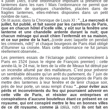
4 juillet 1465, d'une ordonnance imposant
la présence de
lanternes dans les rues ! Mais l'ordonnance ne permit que
l'installation de q
uelques chandelles, placées dans de
fragiles lanternes, elles-mêmes disposées dans un petit
nombre de rues...
On lit aussi, dans la Chronique de Louis XI :
"...Le mercredi 4
juillet, fut publié, et fait savoir par les carrefours de Paris,
que en chacun hôtel d’icelle ville, y eût sur la fenêtre une
lanterne et une chandelle ardente durant la nuit; que
chacun ménage qui avait chien l’enfermât en sa maison,
et ce sur peine de la hart...
(corde avec laquelle on pendait
les criminels, ndlr)" et chaque bourgeois de Paris était obligé
d’illuminer sa croisée. Mais cette ordonnance ne fut jamais
réellement observée...
Les premiers essais de l’éclairage public commencèrent à
Paris en 1524 (sous le règne de François premier) : cette
année-là, le 24 mai, le tiers de la ville de Meaux fut détruit par
un incendie allumé par des malfaiteurs. C’est pour prévenir
un semblable désastre qu’un arrêt du parlement, du 7 juin de
cette année, ordonna de nouveau aux bourgeois de Paris de
mettre des lanternes à leur fenêtre et de tenir chaque soir,
près de leur porte, un seau rempli d’eau
"...p
our éviter aux
périls et inconvénients du feu qui pourraient advenir en
cette ville de Paris, et résister aux entreprises et
conspirations d’aucune boutefeux étant ce présent en ce
royaume, qui ont conspiré mettre le feu en bonnes villes
de ce dit royaume, comme jà
(déjà, ndlr)
ils ont fait en