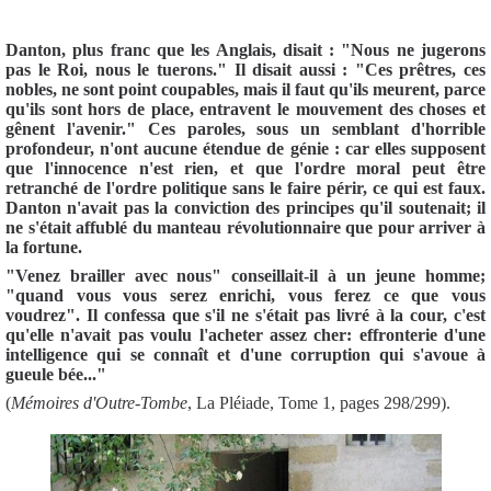
Danton, plus franc que les Anglais, disait : "Nous ne jugerons
pas le Roi, nous le tuerons." Il disait aussi : "Ces prêtres, ces
nobles, ne sont point coupables, mais il faut qu'ils meurent, parce
qu'ils sont hors de place, entravent le mouvement des choses et
gênent l'avenir." Ces paroles, sous un semblant d'horrible
profondeur, n'ont aucune étendue de génie : car elles supposent
que l'innocence n'est rien, et que l'ordre moral peut être
retranché de l'ordre politique sans le faire périr, ce qui est faux.
Danton n'avait pas la conviction des principes qu'il soutenait; il
ne s'était affublé du manteau révolutionnaire que pour arriver à
la fortune.
"Venez brailler avec nous" conseillait-il à un jeune homme;
"quand vous vous serez enrichi, vous ferez ce que vous
voudrez". Il confessa que s'il ne s'était pas livré à la cour, c'est
qu'elle n'avait pas voulu l'acheter assez cher: effronterie d'une
intelligence qui se connaît et d'une corruption qui s'avoue à
gueule bée..."
(
Mémoires d'Outre-Tombe
, La Pléiade, Tome 1, pages 298/299).