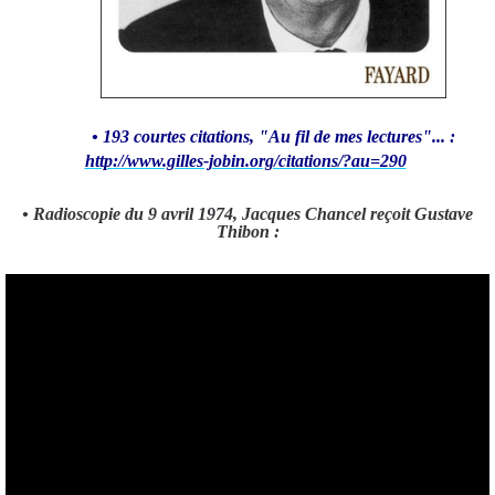
• 193 courtes citations, "Au fil de mes lectures"... :
http://www.gilles-jobin.org/citations/?au=290
• Radioscopie du 9 avril 1974, Jacques Chancel reçoit Gustave
Thibon :