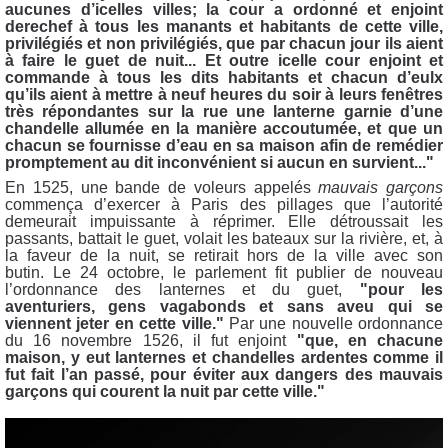
aucunes d’icelles villes; la cour a ordonné et enjoint
derechef à tous les manants et habitants de cette ville,
privilégiés et non privilégiés, que par chacun jour ils aient
à faire le guet de nuit... Et outre icelle cour enjoint et
commande à tous les dits habitants et chacun d’eulx
qu’ils aient à mettre à neuf heures du soir à leurs fenêtres
très répondantes sur la rue une lanterne garnie d’une
chandelle allumée en la manière accoutumée, et que un
chacun se fournisse d’eau en sa maison afin de remédier
promptement au dit inconvénient si aucun en survient..."
En 1525, une bande de voleurs appelés
mauvais garçons
commença d’exercer à Paris des pillages que l’autorité
demeurait impuissante à réprimer. Elle détroussait les
passants, battait le guet, volait les bateaux sur la rivière, et, à
la faveur de la nuit, se retirait hors de la ville avec son
butin.
Le 24 octobre, le parlement fit publier de nouveau
l’ordonnance des lanternes et du guet,
"pour les
aventuriers, gens vagabonds et sans aveu qui se
viennent jeter en cette ville."
Par une nouvelle ordonnance
du 16 novembre 1526, il fut enjoint
"que, en chacune
maison, y eut lanternes et chandelles ardentes comme il
fut fait l’an passé, pour éviter aux dangers des mauvais
garçons qui courent la nuit par cette ville."