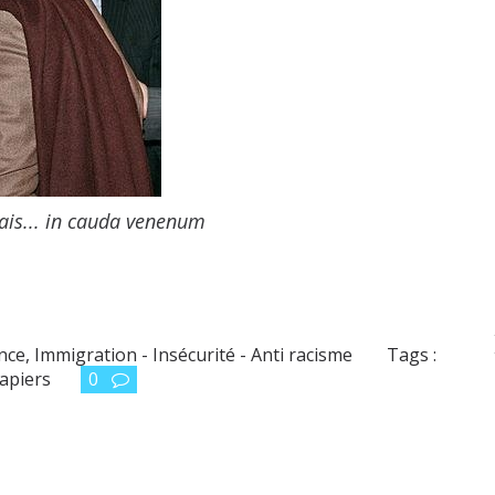
mais... in cauda venenum
ance
,
Immigration - Insécurité - Anti racisme
Tags :
apiers
0