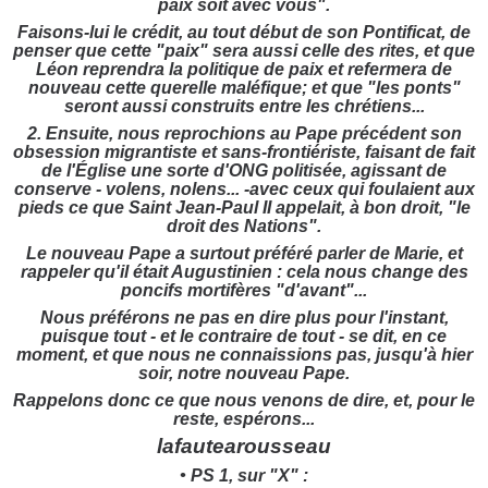
paix soit avec vous".
Faisons-lui le crédit, au tout début de son Pontificat, de
penser que cette "paix" sera aussi celle des rites, et que
Léon reprendra la politique de paix et refermera de
nouveau cette querelle maléfique; et que "les ponts"
seront aussi construits entre les chrétiens...
2. Ensuite, nous reprochions au Pape précédent son
obsession migrantiste et sans-frontiériste, faisant de fait
de l'Église une sorte d'ONG politisée, agissant de
conserve - volens, nolens... -avec ceux qui foulaient aux
pieds ce que Saint Jean-Paul II appelait, à bon droit, "le
droit des Nations".
Le nouveau Pape a surtout préféré parler de Marie, et
rappeler qu'il était Augustinien : cela nous change des
poncifs mortifères "d'avant"...
Nous préférons ne pas en dire plus pour l'instant,
puisque tout - et le contraire de tout - se dit, en ce
moment, et que nous ne connaissions pas, jusqu'à hier
soir, notre nouveau Pape.
Rappelons donc ce que nous venons de dire, et, pour le
reste, espérons...
lafautearousseau
• PS 1, sur "X" :