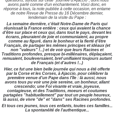
questions, surtout sur cette "journée d'Ajaccio", dont nous
avons parlé comme d'un enchantement. Voici donc, en
réponse à tous, la note publiée à cette occasion, en entame
de notre Revue de Presse du 16 Décembre dernier,
lendemain de la visite du Pape :
La semaine dernière, c'était Notre-Dame de Paris qui
réunissait la France entière : ceux qui avaient la chance
d'être sur place et ceux qui, dans tout le pays, devant les
écrans, pleuraient de joie et communiaient, au propre
comme au figuré, dans le bonheur et la fierté d'être
Français, de partager les mêmes principes et idéaux (et
non "valeurs" !...) et de voir que leurs Racines et
Traditions profondes, presque bi-millénaires, déplaçaient,
remuaient, bouleversaient, bref unifiaient toujours autant
de Français (et d'autres !...)
Hier, ce fut une bien belle journée qui nous a été offerte
par la Corse et les Corses, à Ajaccio, pour célébrer la
première venue d'un Pape dans l'île : là aussi, nous
avons tous pu voir une joie sereine, un bonheur, allant
crescendo; une Foi vivante et vraie, joyeuse,
contagieuse, et des Traditions, moeurs et coutumes
partagées "habituellement" par tout un peuple heureux,
là aussi, de vivre "de" et "dans" ses Racines profondes.
Et tous ces jeunes, tous ces enfants, toutes ces familles...
La spontanéité de l'authentique...