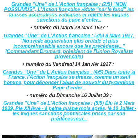
Grandes "Une" de L'Action française : (2/5) "NON
POSSUMUS", L'Action française réfute "sur le fond" les
fausses accusations vaticanes er rejette les iniques
sanctions du pape d'enfer...
• numéro du Mardi 29 Mars 1927 :
Grandes "Une" de L'Action française : (3/5) 8 Mars 1927,
"Nouvelle aggravation plus brutale et plus
incompréhensible encore que les précédente..."
(Commandant Dromard, président de l'Union Royaliste
provençale)
• numéro du Vendredi 14 Janvier 1927 :
Grandes "Une" de L'Action française : (4/5) Dans toute la
France, l'Action française se dresse, comme un seul
homme, pour dénoncer l'abus de pouvoir du tyrannique
Pape d'enfer...
• numéro du Dimanche 16 Juillet 39 :
Grandes "Une" de L'Action française : (5/5) Élu le 2 Mars
1939, Pie XII lève - à peine quatre mois après, le 10 Juillet -
les iniques sanctions pontificales prises par son
prédécesseur...