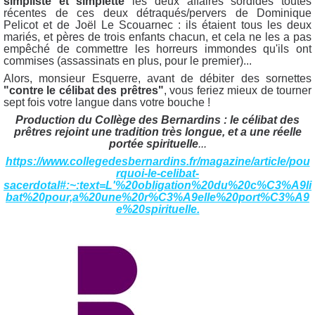
simpliste et simplette
les deux affaires sordides toutes
récentes de ces deux détraqués/pervers de Dominique
Pelicot et de Joël Le Scouarnec : ils étaient tous les deux
mariés, et pères de trois enfants chacun, et cela ne les a pas
empêché de commettre les horreurs immondes qu'ils ont
commises (assassinats en plus, pour le premier)...
Alors, monsieur Esquerre, avant de débiter des sornettes
"contre le célibat des prêtres"
, vous feriez mieux de tourner
sept fois votre langue dans votre bouche !
Production du Collège des Bernardins : le célibat des
prêtres rejoint une tradition très longue, et a une réelle
portée spirituelle
...
https://www.collegedesbernardins.fr/magazine/article/pou
rquoi-le-celibat-
sacerdotal#:~:text=L'%20obligation%20du%20c%C3%A9li
bat%20pour,a%20une%20r%C3%A9elle%20port%C3%A9
e%20spirituelle.