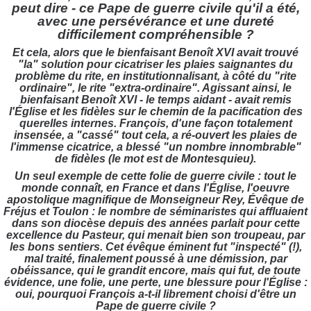
peut dire - ce Pape de guerre civile qu'il a été,
avec une persévérance et une dureté
difficilement compréhensible ?
Et cela, alors que le bienfaisant Benoît XVI avait trouvé
"la" solution pour cicatriser les plaies saignantes du
problème du rite, en institutionnalisant, à côté du "rite
ordinaire", le rite "extra-ordinaire". Agissant ainsi, le
bienfaisant Benoît XVI - le temps aidant - avait remis
l'Église et les fidèles sur le chemin de la pacification des
querelles internes. François, d'une façon totalement
insensée, a "cassé" tout cela, a ré-ouvert les plaies de
l'immense cicatrice, a blessé "un nombre innombrable"
de fidèles (le mot est de Montesquieu).
Un seul exemple de cette folie de guerre civile : tout le
monde connaît, en France et dans l'Église, l'oeuvre
apostolique magnifique de Monseigneur Rey, Évêque de
Fréjus et Toulon : le nombre de séminaristes qui affluaient
dans son diocèse depuis des années parlait pour cette
excellence du Pasteur, qui menait bien son troupeau, par
les bons sentiers. Cet évêque éminent fut "inspecté" (!),
mal traité, finalement poussé à une démission, par
obéissance, qui le grandit encore, mais qui fut, de toute
évidence, une folie, une perte, une blessure pour l'Église :
oui, pourquoi François a-t-il librement choisi d'être un
Pape de guerre civile ?