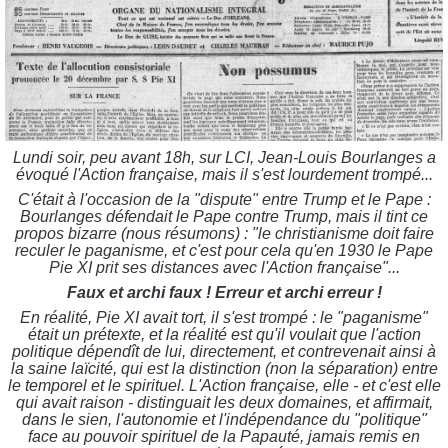
Lundi soir, peu avant 18h, sur LCI, Jean-Louis Bourlanges a
évoqué l'Action française, mais il s'est lourdement trompé...
C'était à l'occasion de la "dispute" entre Trump et le Pape :
Bourlanges défendait le Pape contre Trump, mais il tint ce
propos bizarre (nous résumons) : "le christianisme doit faire
reculer le paganisme, et c'est pour cela qu'en 1930 le Pape
Pie XI prit ses distances avec l'Action française"...
Faux et archi faux ! Erreur et archi erreur !
En réalité, Pie XI avait tort, il s'est trompé : le "paganisme"
était un prétexte, et la réalité est qu'il voulait que l'action
politique dépendît de lui, directement, et contrevenait ainsi à
la saine laïcité, qui est la distinction (non la séparation) entre
le temporel et le spirituel. L'Action française, elle - et c'est elle
qui avait raison - distinguait les deux domaines, et affirmait,
dans le sien, l'autonomie et l'indépendance du "politique"
face au pouvoir spirituel de la Papauté, jamais remis en