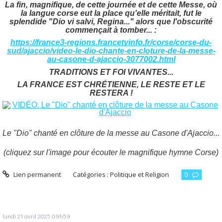
La fin, magnifique, de cette journée et de cette Messe, où
la langue corse eut la place qu'elle méritait, fut le
splendide "Dio vi salvi, Regina..." alors que l'obscurité
commençait à tomber... :
https://france3-regions.francetvinfo.fr/corse/corse-du-
sud/ajaccio/video-le-dio-chante-en-cloture-de-la-messe-
au-casone-d-ajaccio-3077002.html
TRADITIONS ET FOI VIVANTES...
LA FRANCE EST CHRÉTIENNE, LE RESTE ET LE
RESTERA !
Le "Dio" chanté en clôture de la messe au Casone d'Ajaccio...
(cliquez sur l'image pour écouter le magnifique hymne Corse)
Lien permanent
Catégories :
Politique et Religion
0
lundi 21
avril 2025
09h59