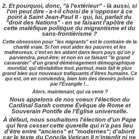
2. Et pourquoi, donc, "à l'extérieur" - là aussi, si
l'on peut dire - a-t-il choisi de s'opposer à ce
point à Saint Jean-Paul II - qui, lui, parlait du
"droit des Nations" - en se faisant l'apôtre de
cette maléfique politique du migrantisme et du
sans-frontiérisme ?
Cette obsession pour "les migrants" est le contraire de la
charité vraie. Si l'on veut aider les pauvres et les
malheureux, c'est en les aidant dans leurs pays qu'on y
parviendra, peut-être; et non en se faisant "le grand
caravanier" d'un grand déménagement démographique
mondial, qui déstabilise tout, partout, mais fait le plus
grand bien aux nouveaux trafiquants d'êtres humains. Ce
qui est, on en conviendra, bien loin des devoirs prônés
par l'Évangile !...
Alors, maintenant, qui va venir ?
Nous appelons de nos voeux l'élection du
Cardinal Sarah comme Évêque de Rome et
Souverain Pontife de l'Église universelle.
À défaut, nous souhaitons l'élection d'un Pape
qui fera cesser cette querelle qui n'a pas lieu
d'être entre "anciens" et "modernes"; d'abord
car le texte du Concile Vatican II n'interdit ni ne