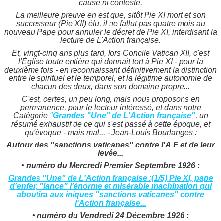
cause ni contesté.
La meilleure preuve en est que, sitôt Pie XI mort et son
successeur (Pie XII) élu, il ne fallut pas quatre mois au
nouveau Pape pour annuler le décret de Pie XI, interdisant la
lecture de L'Action française.
Et, vingt-cinq ans plus tard, lors Concile Vatican XII, c'est
l'Église toute entière qui donnait tort à Pie XI - pour la
deuxième fois - en reconnaissant définitivement la distinction
entre le spirituel et le temporel, et la légitime autonomie de
chacun des deux, dans son domaine propre...
C'est, certes, un peu long, mais nous proposons en
permanence, pour le lecteur intéressé, et dans notre
Catégorie
"
Grandes "Une" de L'Action française"
, un
résumé exhaustif de ce qui s'est passé à cette époque, et
qu'évoque - mais mal... - Jean-Louis Bourlanges :
Autour des "sanctions vaticanes"
contre l'A.F et de leur
levée...
• numéro du Mercredi Premier Septembre 1926 :
Grandes "Une" de L'Action française :(1/5) Pie XI, pape
d'enfer, "lance" l'énorme et misérable machination qui
aboutira aux iniques "sanctions vaticanes" contre
l'Action française...
• numéro du Vendredi 24 Décembre 1926 :