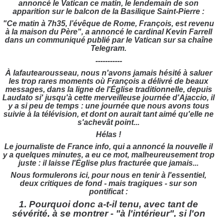
annoncé le Vatican ce matin, le lendemain de son
apparition sur le balcon de la Basilique Saint-Pierre :
"Ce matin à 7h35, l’évêque de Rome, François, est revenu
à la maison du Père", a annoncé le cardinal Kevin Farrell
dans un communiqué publié par le Vatican sur sa chaîne
Telegram.
-----------
À lafautearousseau, nous n'avons jamais hésité à saluer
les trop rares moments où François a délivré de beaux
messages, dans la ligne de l'Église traditionnelle, depuis
Laudato si' jusqu'à cette merveilleuse journée d'Ajaccio, il
y a si peu de temps : une journée que nous avons tous
suivie à la télévision, et dont on aurait tant aimé qu'elle ne
s'achevât point...
Hélas !
Le journaliste de France info, qui a annoncé la nouvelle il
y a quelques minutes, a eu ce mot, malheureusement trop
juste : il laisse l'Église plus fracturée que jamais...
Nous formulerons ici, pour nous en tenir à l'essentiel,
deux critiques de fond - mais tragiques - sur son
pontificat :
1. Pourquoi donc a-t-il tenu, avec tant de
sévérité, à se montrer - "à l'intérieur", si l'on