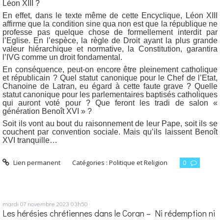
Léon XIII ?
En effet, dans le texte même de cette Encyclique, Léon XIII
affirme que la condition sine qua non est que la république ne
professe pas quelque chose de formellement interdit par
l’Eglise. En l’espèce, la règle de Droit ayant la plus grande
valeur hiérarchique et normative, la Constitution, garantira
l’IVG comme un droit fondamental.
En conséquence, peut-on encore être pleinement catholique
et républicain ? Quel statut canonique pour le Chef de l’Etat,
Chanoine de Latran, eu égard à cette faute grave ? Quelle
statut canonique pour les parlementaires baptisés catholiques
qui auront voté pour ? Que feront les tradi de salon «
génération Benoît XVI » ?
Soit ils vont au bout du raisonnement de leur Pape, soit ils se
couchent par convention sociale. Mais qu’ils laissent Benoît
XVI tranquille…
Lien permanent
Catégories :
Politique et Religion
0
mardi 07
novembre 2023
03h50
Les hérésies chrétiennes dans le Coran – Ni rédemption ni