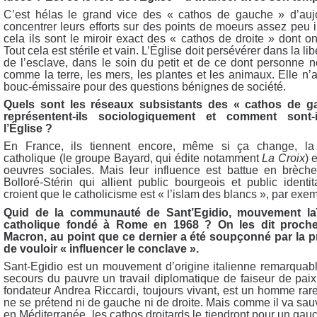
C’est hélas le grand vice des « cathos de gauche » d’auj
concentrer leurs efforts sur des points de moeurs assez peu i
cela ils sont le miroir exact des « cathos de droite » dont on
Tout cela est stérile et vain. L’Église doit persévérer dans la lib
de l’esclave, dans le soin du petit et de ce dont personne 
comme la terre, les mers, les plantes et les animaux. Elle n’
bouc-émissaire pour des questions bénignes de société.
Quels sont les réseaux subsistants des « cathos de 
représentent-ils sociologiquement et comment sont-
l’Église ?
En France, ils tiennent encore, même si ça change, la
catholique (le groupe Bayard, qui édite notamment
La Croix
) 
oeuvres sociales. Mais leur influence est battue en brèche
Bolloré-Stérin qui allient public bourgeois et public identi
croient que le catholicisme est « l’islam des blancs », par exe
Quid de la communauté de Sant’Egidio, mouvement laïc
catholique fondé à Rome en 1968 ? On les dit proch
Macron, au point que ce dernier a été soupçonné par la pr
de vouloir « influencer le conclave ».
Sant-Egidio est un mouvement d’origine italienne remarquabl
secours du pauvre un travail diplomatique de faiseur de pai
fondateur Andrea Riccardi, toujours vivant, est un homme rare
ne se prétend ni de gauche ni de droite. Mais comme il va sau
en Méditerranée, les cathos droitards le tiendront pour un ga