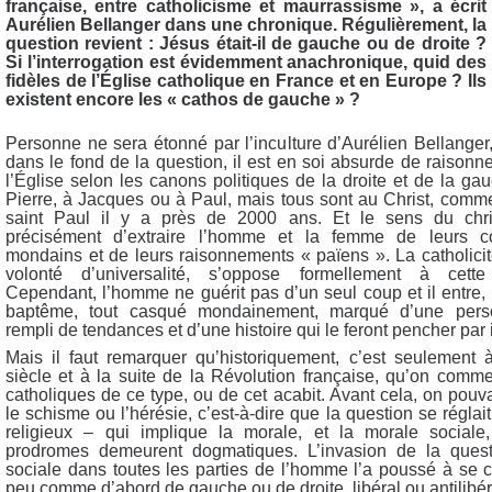
française, entre catholicisme et maurrassisme », a écrit
Aurélien Bellanger dans une chronique. Régulièrement, la
question revient : Jésus était-il de gauche ou de droite ?
Si l’interrogation est évidemment anachronique, quid des
fidèles de l’Église catholique en France et en Europe ? Ils
existent encore les « cathos de gauche » ?
Personne ne sera étonné par l’inculture d’Aurélien Bellanger,
dans le fond de la question, il est en soi absurde de raisonner
l’Église selon les canons politiques de la droite et de la ga
Pierre, à Jacques ou à Paul, mais tous sont au Christ, comme
saint Paul il y a près de 2000 ans. Et le sens du chris
précisément d’extraire l’homme et la femme de leurs c
mondains et de leurs raisonnements « païens ». La catholicité
volonté d’universalité, s’oppose formellement à cette 
Cependant, l’homme ne guérit pas d’un seul coup et il entr
baptême, tout casqué mondainement, marqué d’une perso
rempli de tendances et d’une histoire qui le feront pencher par i
Mais il faut remarquer qu’historiquement, c’est seulement 
siècle et à la suite de la Révolution française, qu’on comm
catholiques de ce type, ou de cet acabit. Avant cela, on pouv
le schisme ou l’hérésie, c’est-à-dire que la question se régl
religieux – qui implique la morale, et la morale sociale
prodromes demeurent dogmatiques. L’invasion de la questi
sociale dans toutes les parties de l’homme l’a poussé à se 
peu comme d’abord de gauche ou de droite, libéral ou antilibéra