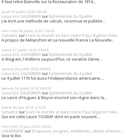
Il faut relire Bainville sur la Restauration de 1814,...
jeudi 09
juillet 2026
09h35
Loius-Eric SALEMBIER
sur
Éphéméride du 8 juillet
j'ai écrit une méthode de calculs, reconnue et publiée...
mercredi 08
juillet 2026
13h05
Setadire
sur
Dans le monde et dans notre Pays légal en folie...
A propos de Mélanchon et sa nouvelle France La Nouvelle...
mardi 07
juillet 2026
09h50
Loius-Eric SALEMBIER
sur
Éphéméride du 6 juillet
A Wagram, l'Artillerie (aujourd'hui, ce serait le Génie...
samedi 04
juillet 2026
08h45
Loius-Eric SALEMBIER
sur
Éphéméride du 4 juillet
Le 4 juillet 1776 fut aussi l'indépendance américaine,...
samedi 04
juillet 2026
08h30
Loius-Eric SALEMBIER
sur
Éphéméride du 3 juillet
Le sacre d'Hugues à Noyon inscrivit son règne dans la...
mardi 30
juin 2026
21h20
Setadire
sur
Dans le monde et dans notre Pays légal en folie...
Qui est cette Laure TOGRAF dont on parle souvent....
mercredi 10
juin 2026
23h25
LABARRIERE
sur
Drapeaux, insignes, emblèmes, objets d'Action...
Vive le Roi