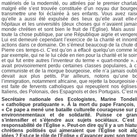
matériels de la modernité, ou attirées par le premier charla
malgré elle s’est trouvée constituée d’un noyau dur bourgeo
transmettre une foi éclairée à ses enfants. Vous avez rai
qu’elle a aussi été expulsée des lieux qu’elle avait elle
hôpitaux et les universités (deux choses qui n’avaient jamai
monde chrétien et sont bien le fruit de l’Église). Mais aussi
toute la chose publique, par une République aigrie et vengere
Lui est demeuré cependant l’exercice de la charité et innom
actions dans ce domaine. On s’émeut beaucoup de la chute 
Pierre ces temps-ci. C’est qu’on a effacé quelqu’un comme l
par exemple, qui ne le lui cède en rien pour la charité et le soi
et qui fut entre autres l'inventeur du terme « quart-monde ». A
avait provisoirement perdu certaines classes populaires, à c
communiste et de la morgue bourgeoise, elle n’a jamais oublié
devait aux plus petits. Par ailleurs, notons qu’une b
l’immigration, notamment africaine, que rejette la bourgeoisie
est faite de fervents catholiques qui repeuplent nos églises
Italiens, des Polonais, des Espagnols et des Portugais. C’est r
Secrétaire nationale des Ecologistes, Marine Tondel
« catholique pratiquante ». À la mort du pape François, e
« Ce pape a mené une bataille culturelle courageuse sur p
environnementaux et de solidarité. Puisse ce gr
s’intensifier et s’étendre aux sujets sociétaux. C’est
responsabilité de l’Église ». Peut-on dire qu’il y a un hiat
chrétiens politisés qui aimeraient que l’Église soit al
idées ? Est-ce le rôle de l’Église « d’avancer avec son tem