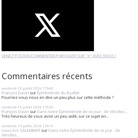
VENEZ POSTER/COMMENTER/PARTAGER SUR "X" AVEC NOUS !
Commentaires récents
vendredi 10
juillet 2026
17h40
François Davin
sur
Éphéméride du 8 juillet
Pourriez-vous nous en dire un peu plus sur cette méthode ?
vendredi 10
juillet 2026
17h35
François Davin
sur
Dans notre Éphéméride de ce jour : de Vitrolles...
Très heureux de vous avoir un peu aidé, sur ce sujet en...
vendredi 10
juillet 2026
12h15
Loius-Eric SALEMBIER
sur
Dans notre Éphéméride de ce jour : de
Vitrolles...