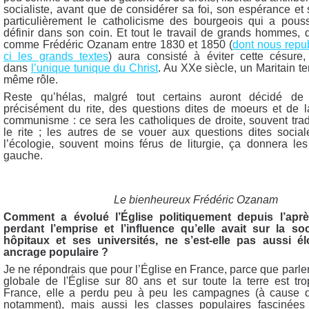
socialiste, avant que de considérer sa foi, son espérance et 
particulièrement le catholicisme des bourgeois qui a pou
définir dans son coin. Et tout le travail de grands hommes, 
comme Frédéric Ozanam entre 1830 et 1850 (
dont nous repub
ci les grands textes
) aura consisté à éviter cette césure,
dans
l’unique tunique du Christ
. Au XXe siècle, un Maritain te
même rôle.
Reste qu’hélas, malgré tout certains auront décidé de
précisément du rite, des questions dites de moeurs et de la
communisme : ce sera les catholiques de droite, souvent tradi
le rite ; les autres de se vouer aux questions dites social
l’écologie, souvent moins férus de liturgie, ça donnera le
gauche.
Le bienheureux Frédéric Ozanam
Comment a évolué l’Église politiquement depuis l’apr
perdant l’emprise et l’influence qu’elle avait sur la so
hôpitaux et ses universités, ne s’est-elle pas aussi 
ancrage populaire ?
Je ne répondrais que pour l’Église en France, parce que parle
globale de l'Église sur 80 ans et sur toute la terre est t
France, elle a perdu peu à peu les campagnes (à cause de
notamment), mais aussi les classes populaires fascinées p