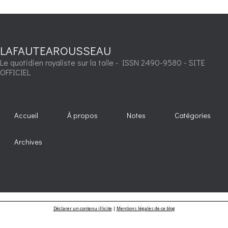
LAFAUTEAROUSSEAU
Le quotidien royaliste sur la toile - ISSN 2490-9580 - SITE
OFFICIEL
Accueil
À propos
Notes
Catégories
Archives
Déclarer un contenu illicite
|
Mentions légales de ce blog