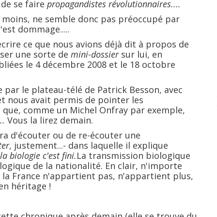
 de se faire
propagandistes révolutionnaires....
u moins, ne semble donc pas préoccupé par
'est dommage.....
e ce que nous avions déjà dit à propos de
oser une sorte de
mini-dossier
sur lui, en
liées le 4 décembre 2008 et le 18 octobre
 le plateau-télé de Patrick Besson, avec
t nous avait permis de pointer les
e que, comme un Michel Onfray par exemple,
..
Vous la lirez demain.
'écouter ou de re-écouter une
ter
, justement...- dans laquelle il explique
la biologie c'est fini.
La transmission biologique
ogique de la nationalité. En clair, n'importe
t la France n'appartient pas, n'appartient plus,
 en héritage !
 chronique après demain (elle se trouve du