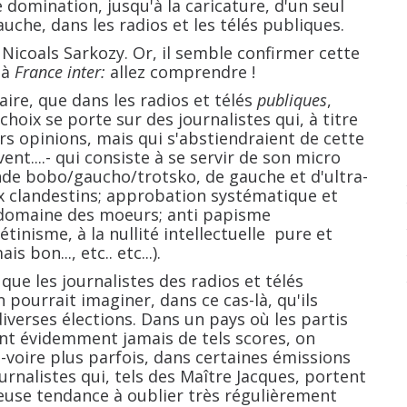
ination, jusqu'à la caricature, d'un seul
uche, dans les radios et les télés publiques.
Nicoals Sarkozy. Or, il semble confirmer cette
 à
France inter:
allez comprendre !
, que dans les radios et télés
publiques
,
choix se porte sur des journalistes qui, à titre
eurs opinions, mais qui s'abstiendraient de cette
t....- qui consiste à se servir de son micro
e bobo/gaucho/trotsko, de gauche et d'ultra-
 clandestins; approbation systématique et
le domaine des moeurs; anti papisme
étinisme, à la nullité intellectuelle pure et
 bon..., etc.. etc...).
 les journalistes des radios et télés
 pourrait imaginer, dans ce cas-là, qu'ils
verses élections. Dans un pays où les partis
nt évidemment jamais de tels scores, on
 -voire plus parfois, dans certaines émissions
urnalistes qui, tels des Maître Jacques, portent
euse tendance à oublier très régulièrement