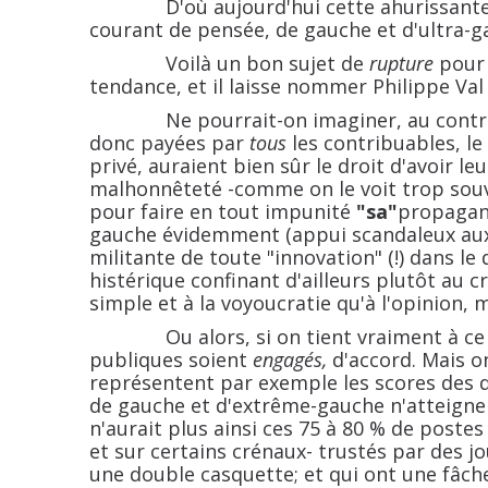
D'où aujourd'hui cette ahurissante dom
courant de pensée, de gauche et d'ultra-ga
Voilà un bon sujet de
rupture
pour 
tendance, et il laisse nommer Philippe Val
Ne pourrait-on imaginer, au contraire
donc payées par
tous
les contribuables, le 
privé, auraient bien sûr le droit d'avoir l
malhonnêteté -comme on le voit trop souven
pour faire en tout impunité
"sa"
propagand
gauche évidemment (appui scandaleux aux
militante de toute "innovation" (!) dans 
histérique confinant d'ailleurs plutôt au cr
simple et à la voyoucratie qu'à l'opinion, mais
Ou alors, si on tient vraiment à ce que
publiques soient
engagés,
d'accord. Mais on
représentent par exemple les scores des di
de gauche et d'extrême-gauche n'atteigne
n'aurait plus ainsi ces 75 à 80 % de postes
et sur certains crénaux- trustés par des jo
une double casquette; et qui ont une fâch