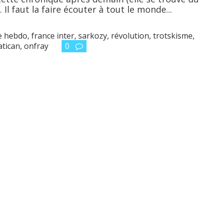
Il faut la faire écouter à tout le monde...
ie hebdo
,
france inter
,
sarkozy
,
révolution
,
trotskisme
,
atican
,
onfray
0