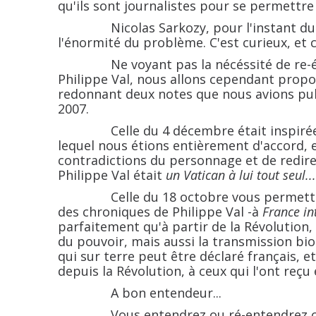
qu'ils sont journalistes pour se permettre
Nicolas Sarkozy, pour l'instant d
l'énormité du problème. C'est curieux, et c
Ne voyant pas la nécéssité de re-écrir
Philippe Val, nous allons cependant prop
redonnant deux notes que nous avions pub
2007.
Celle du 4 décembre était inspirée par
lequel nous étions entièrement d'accord, e
contradictions du personnage et de redir
Philippe Val était
un Vatican à lui tout seul...
Celle du 18 octobre vous permettra d
des chroniques de Philippe Val -à
France in
parfaitement qu'à partir de la Révolution,
du pouvoir, mais aussi la transmission biol
qui sur terre peut être déclaré français, e
depuis la Révolution, à ceux qui l'ont reçu
A bon entendeur...
Vous entendrez ou ré-entendrez cette