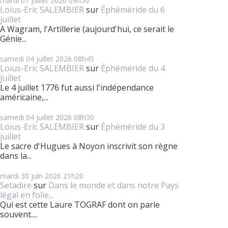
mardi 07
juillet 2026
09h50
Loius-Eric SALEMBIER
sur
Éphéméride du 6
juillet
A Wagram, l'Artillerie (aujourd'hui, ce serait le
Génie...
samedi 04
juillet 2026
08h45
Loius-Eric SALEMBIER
sur
Éphéméride du 4
juillet
Le 4 juillet 1776 fut aussi l'indépendance
américaine,...
samedi 04
juillet 2026
08h30
Loius-Eric SALEMBIER
sur
Éphéméride du 3
juillet
Le sacre d'Hugues à Noyon inscrivit son règne
dans la...
mardi 30
juin 2026
21h20
Setadire
sur
Dans le monde et dans notre Pays
légal en folie...
Qui est cette Laure TOGRAF dont on parle
souvent....