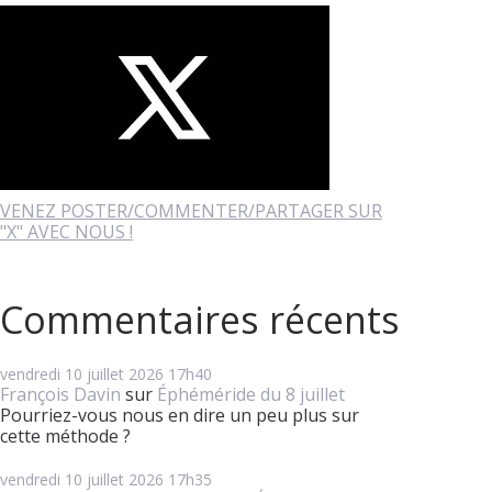
VENEZ POSTER/COMMENTER/PARTAGER SUR
"X" AVEC NOUS !
Commentaires récents
vendredi 10
juillet 2026
17h40
François Davin
sur
Éphéméride du 8 juillet
Pourriez-vous nous en dire un peu plus sur
cette méthode ?
vendredi 10
juillet 2026
17h35