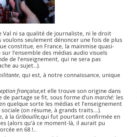
ni sa qualité de journaliste, ni le droit
us voulons seulement dénoncer une fois de plus
ue constitue, en France, la mainmise quasi-
e sur l'ensemble des médias audio visuels
monde de l'enseignement, qui ne sera pas
he au sujet...).
ilitante
, qui est, à notre connaissance, unique
eption française,
et elle trouve son origine dans
te de partage se fit, sous forme d'un
marché:
les
 en quelque sorte les médias et l'enseignement
sociale (on résume, à grands traits....).
, à la
Gribouille,
qui fut pourtant confirmée en
res (alors qu'à ce moment-là, il aurait pu
rcée en 68 !...