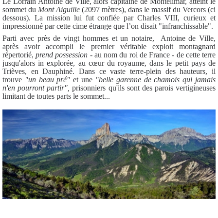
Le Lorrain Antoine de Ville, alors capitaine de Montélimar, atteint le
sommet du
Mont
Aiguille
(2097 mètres), dans le massif du Vercors (ci
dessous). La mission lui fut confiée par Charles VIII, curieux et
impressionné par cette cime étrange que l’on disait "infranchissable".
Parti avec près de vingt hommes et un notaire, Antoine de Ville,
après avoir accompli le premier véritable exploit montagnard
répertorié,
prend possession
- au nom du roi de France - de cette terre
jusqu'alors in explorée, au cœur du royaume, dans le petit pays de
Trièves, en Dauphiné. Dans ce vaste terre-plein des hauteurs, il
trouve
"un beau pré"
et une
"belle garenne de chamois qui jamais
n'en pourront partir",
prisonniers qu'ils sont des parois vertigineuses
limitant de toutes parts le sommet...