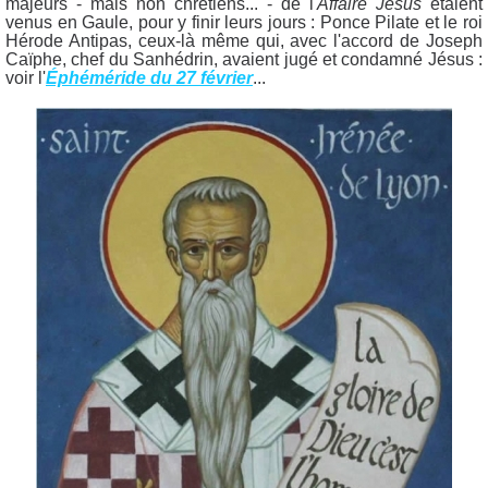
majeurs - mais non chrétiens... - de l'
Affaire Jésus
étaient
venus en Gaule, pour y finir leurs jours : Ponce Pilate et le roi
Hérode Antipas, ceux-là même qui, avec l'accord de Joseph
Caïphe, chef du Sanhédrin, avaient jugé et condamné Jésus :
voir l'
Éphéméride du 27 février
...