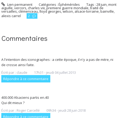
Lien permanent
Catégories :
Éphémérides
Tags :
28 juin
,
mont
aiguille
,
vercors
,
charles viii
,
premiere guerre mondiale
,
traité de
versailles
,
clémenceau
,
lloyd georges
,
wilson
,
alsace-lorraine
,
bainville
,
alexis carrel
2
Commentaires
A l'intention des iconographes : a cette époque, il n'y a pas de mitre, ni
de crosse ainsi faite.
Écrit par :
claude
17h31
-
jeudi 04
juillet 2013
Répondre à ce commentaire
400.000 Alsaciens partis en.40
Qui dit mieux ?
Écrit par :
Roger Carcellé
09h34
-
jeudi 28
juin 2018
Répondre à ce commentaire