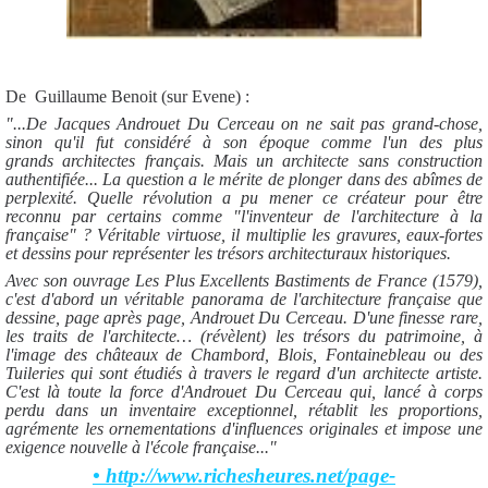
De Guillaume Benoit (sur Evene) :
"...De Jacques Androuet Du Cerceau on ne sait pas grand-chose,
sinon qu'il fut considéré à son époque comme l'un des plus
grands architectes français. Mais un architecte sans construction
authentifiée... La question a le mérite de plonger dans des abîmes de
perplexité. Quelle révolution a pu mener ce créateur pour être
reconnu par certains comme "l'inventeur de l'architecture à la
française" ? Véritable virtuose, il multiplie les gravures, eaux-fortes
et dessins pour représenter les trésors architecturaux historiques.
Avec son ouvrage Les Plus Excellents Bastiments de France (1579),
c'est d'abord un véritable panorama de l'architecture française que
dessine, page après page, Androuet Du Cerceau. D'une finesse rare,
les traits de l'architecte… (révèlent) les trésors du patrimoine, à
l'image des châteaux de Chambord, Blois, Fontainebleau ou des
Tuileries qui sont étudiés à travers le regard d'un architecte artiste.
C'est là toute la force d'Androuet Du Cerceau qui, lancé à corps
perdu dans un inventaire exceptionnel, rétablit les proportions,
agrémente les ornementations d'influences originales et impose une
exigence nouvelle à l'école française..."
• http://www.richesheures.net/page-