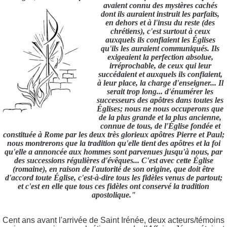
avaient connu des mystères cachés
dont ils auraient instruit les parfaits,
en deho
rs et à l'insu du reste (des
chrétiens), c'est surtout à ceux
auxquels ils confiaient les Églises
qu'ils les auraient communiqués. Ils
exigeaient la perfection absolue,
irréprochable, de ceux qui leur
succédaient et auxquels ils confiaient,
à leur place, la charge d'enseigner... Il
serait trop long... d'énumérer les
successeurs des apôtres dans toutes les
Églises; nous ne nous occuperons que
de la plus grande et la plus ancienne,
connue de tous, de l'Église fondée
et
constituée à Rome par les deux très glorieux apôtres Pierre et Paul;
nous montrerons que la tradition qu'elle tient des apôtres et la foi
qu'elle a annoncée aux hommes sont parvenues jusqu'à nous, par
des successions régulières d'évêques... C'est avec cette Église
(romaine), en raison de l'autorité de son origine, que doit être
d'accord toute Église, c'est-à-dire tous les fidèles venus de partout;
et c'est en elle que tous ces fidèles ont conservé la tradition
apostolique."
Cent ans avant l'arrivée de Saint Irénée, deux acteurs/témoins