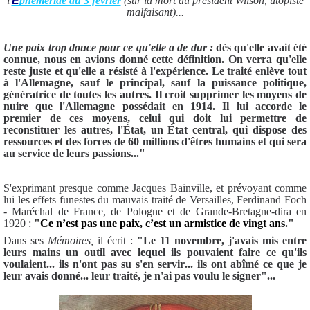
l'
É
phéméride du 3 février
(sur la mort du président Wilson, utopiste
malfaisant)...
Une paix trop douce pour ce qu'elle a
de
dur :
dès qu'elle avait été
connue, nous en avions donné cette définition. On verra qu'elle
reste juste et qu'elle a résisté à l'expérience. Le traité enlève tout
à l'Allemagne, sauf le principal, sauf la puissance politique,
génératrice
de
toutes les autres. Il croit supprimer les moyens
de
nuire que l'Allemagne possédait en 1914. Il lui accor
de
le
premier
de
ces moyens, celui qui doit lui permettre
de
reconstituer les autres, l'État, un État central, qui dispose
de
s
ressources et
de
s forces
de
60 millions d'êtres humains et qui sera
au service
de
leurs passions.
.."
S'exprimant presque comme Jacques Bainville, et prévoyant comme
lui les effets funestes du mauvais traité de Versailles, Ferdinand Foch
- Maréchal de France, de Pologne et de Grande-Bretagne-dira en
1920 :
"
Ce n’est pas une paix, c’est un armistice de vingt ans
."
Dans ses
Mémoires,
il écrit :
"Le 11 novembre, j'avais mis entre
leurs mains un outil avec lequel ils pouvaient faire ce qu'ils
voulaient... ils n'ont pas su s'en servir... ils ont abîmé ce que je
leur avais donné... leur traité, je n'ai pas voulu le signer"...