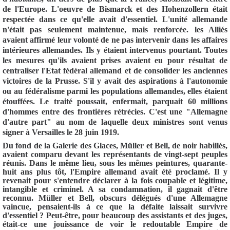
de
l'Europe. L'oeuvre
de
Bismarck et
de
s Hohenzollern était
respectée dans ce qu'elle avait d'essentiel. L'unité alleman
de
n'était pas seulement maintenue, mais renforcée. les Alliés
avaient affirmé leur volonté
de
ne pas intervenir dans les affaires
intérieures alleman
de
s. Ils y étaient intervenus pourtant. Toutes
les mesures qu'ils avaient prises avaient eu pour résultat
de
centraliser l'Etat fédéral allemand et
de
consoli
de
r les anciennes
victoires
de
la Prusse. S'il y avait
de
s aspirations à l'autonomie
ou au fédéralisme parmi les populations alleman
de
s, elles étaient
étouffées. Le traité poussait, enfermait, parquait 60 millions
d'hommes entre
de
s frontières rétrécies. C'est une "Allemagne
d'autre part" au nom
de
laquelle
de
ux ministres sont venus
signer à
Versailles
le 28 juin
1919
.
Du fond
de
la Galerie
de
s Glaces, Müller et Bell,
de
noir habillés,
avaient comparu
de
vant les représentants
de
vingt-sept peuples
réunis. Dans le même lieu, sous les mêmes peintures, quarante-
huit ans plus tôt, l'Empire allemand avait été proclamé. Il y
revenait pour s'entendre déclarer à la fois coupable et légitime,
intangible et criminel. A sa condamnation, il gagnait d'être
reconnu. Müller et Bell, obscurs délégués d'une Allemagne
vaincue, pensaient-ils à ce que la défaite laissait survivre
d'essentiel ? Peut-être, pour beaucoup
de
s assistants et
de
s juges,
était-ce une jouissance
de
voir le redoutable Empire
de