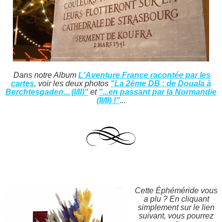
Dans notre Album
L'Aventure France racontée par les
cartes
, voir les deux photos
"La 2ème DB : de Douala à
Berchtesgaden... (I/II)"
et
"...en passant par la Normandie
(II/II) !"
...
Cette Éphéméride vous
a plu ? En cliquant
simplement sur le lien
suivant, vous pourrez