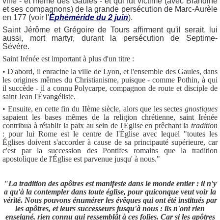
ville - et même des Gaules - et qui fut victime (avec Blandine
et ses compagnons) de la grande persécution de Marc-Aurèle
en 177 (voir l'
É
phéméride du 2 juin
).
Saint Jérôme et Grégoire de Tours affirment qu'il serait, lui
aussi, mort martyr, durant la persécution de Septime-
Sévère.
Saint Irénée est important à plus d'un titre :
• D'abord, il enracine la ville de Lyon, et l'ensemble des Gaules, dans
les origines mêmes du Christianisme, puisque - comme Pothin, à qui
il succède - il a connu Polycarpe, compagnon de route et disciple de
saint Jean l'Évangéliste.
• Ensuite, en cette fin du IIème siècle, alors que les sectes
gnostiques
sapaient les bases mêmes de la religion chrétienne, saint Irénée
contribua à rétablir la paix au sein de l'Église en prêchant la
tradition
: pour lui Rome est le centre de l'Église avec lequel "toutes les
Églises doivent s'accorder à cause de sa principauté supérieure, car
c'est par la succession des Pontifes romains que la tradition
apostolique de l'Église est parvenue jusqu' à nous."
"La tradition des apôtres est manifeste dans le monde entier : il n'y
a qu'à la contempler dans toute église, pour quiconque veut voir la
vérité. Nous pouvons énumérer les évêques qui ont été institués par
les apôtres, et leurs successeurs jusqu'à nous : ils n'ont rien
enseigné, rien connu qui ressemblât à ces folies. Car si les apôtres