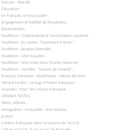
Dossier - Mai 68
Éducation
En Français, s'il vous plaît !
Engagement et Fidélité de Royalistes...
Éphémérides
Feuilleton : Chateaubriand, l'enchanteur royaliste
Feuilleton : En cartes, "l'aventure France"...
Feuilleton : Jacques Bainville...
Feuilleton : Léon Daudet...
Feuilleton : Une visite chez Charles Maurras
Feuilleton : Vendée, "Guerre de Géants"...
François Schwerer - Bioéthique : culture de mort
Gérard Leclerc - Le legs d'Action française
Grandes "Une" de L'Action française
GRANDS TEXTES
Idées, débats...
Immigration - Insécurité - Anti racisme
Justice
L'Action française dans la Guerre de 14 (1/2)
L'AF en 14 (2/2) : le "Journal" de Bainville