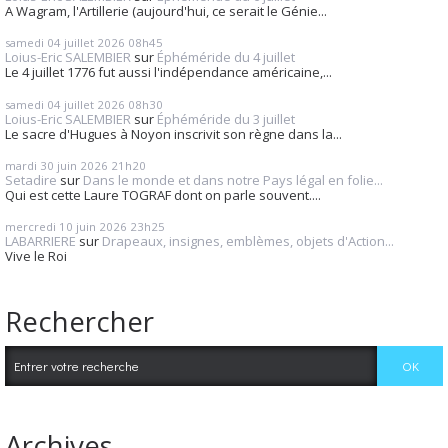
A Wagram, l'Artillerie (aujourd'hui, ce serait le Génie...
samedi 04
juillet 2026
08h45
Loius-Eric SALEMBIER
sur
Éphéméride du 4 juillet
Le 4 juillet 1776 fut aussi l'indépendance américaine,...
samedi 04
juillet 2026
08h30
Loius-Eric SALEMBIER
sur
Éphéméride du 3 juillet
Le sacre d'Hugues à Noyon inscrivit son règne dans la...
mardi 30
juin 2026
21h20
Setadire
sur
Dans le monde et dans notre Pays légal en folie...
Qui est cette Laure TOGRAF dont on parle souvent....
mercredi 10
juin 2026
23h25
LABARRIERE
sur
Drapeaux, insignes, emblèmes, objets d'Action...
Vive le Roi
Rechercher
Archives