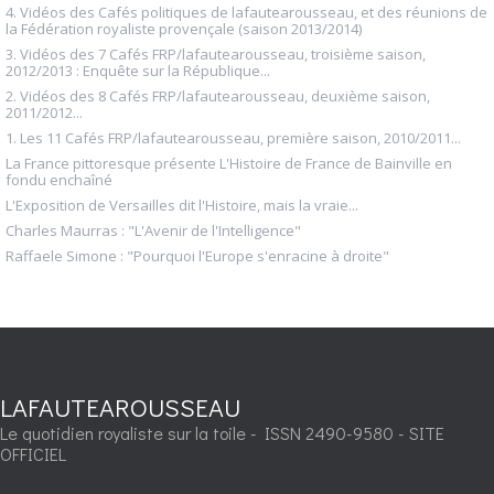
4. Vidéos des Cafés politiques de lafautearousseau, et des réunions de
la Fédération royaliste provençale (saison 2013/2014)
3. Vidéos des 7 Cafés FRP/lafautearousseau, troisième saison,
2012/2013 : Enquête sur la République...
2. Vidéos des 8 Cafés FRP/lafautearousseau, deuxième saison,
2011/2012...
1. Les 11 Cafés FRP/lafautearousseau, première saison, 2010/2011...
La France pittoresque présente L'Histoire de France de Bainville en
fondu enchaîné
L'Exposition de Versailles dit l'Histoire, mais la vraie...
Charles Maurras : "L'Avenir de l'Intelligence"
Raffaele Simone : "Pourquoi l'Europe s'enracine à droite"
LAFAUTEAROUSSEAU
Le quotidien royaliste sur la toile - ISSN 2490-9580 - SITE
OFFICIEL