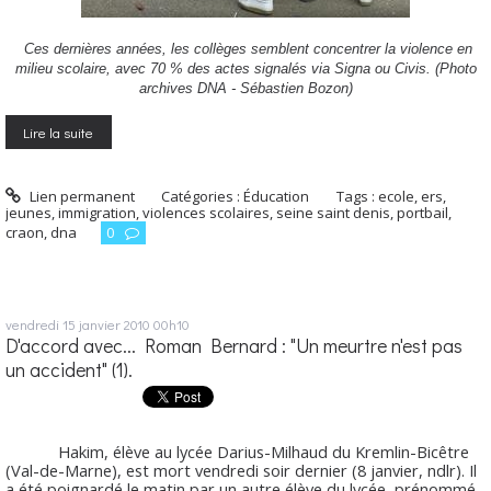
Ces dernières années, les collèges semblent concentrer la violence en
milieu scolaire, avec 70 % des actes signalés via Signa ou Civis. (Photo
archives DNA - Sébastien Bozon)
Lire la suite
Lien permanent
Catégories :
Éducation
Tags :
ecole
,
ers
,
jeunes
,
immigration
,
violences scolaires
,
seine saint denis
,
portbail
,
craon
,
dna
0
vendredi 15
janvier 2010
00h10
D'accord avec... Roman Bernard : "Un meurtre n'est pas
un accident" (1).
Hakim, élève au lycée Darius-Milhaud du Kremlin-Bicêtre
(Val-de-Marne), est mort vendredi soir dernier (8 janvier, ndlr). Il
a été poignardé le matin par un autre élève du lycée, prénommé