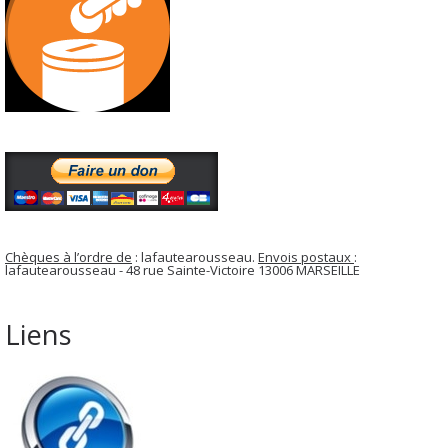
Chèques à l’ordre de
: lafautearousseau.
Envois postaux
:
lafautearousseau - 48 rue Sainte-Victoire 13006 MARSEILLE
Liens