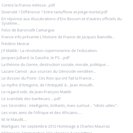
Contre la France métisse...pdf
Diversité ? Différence ? Entre tartufferie et piège mortel.pdf
En réponse aux élucubrations d'Eric Besson et d'autres officiels du
Système...
Folco de Baroncelli Camargue
France info présente L'Histoire de France de Jacques Bainville...
Frédéric Mistral
J-F Mattéi : La révolution copernicienne de l'education.
Jacques Julliard, la Gauche, le PS....pdf
La théorie du Genre, destruction sociale, morale, politique....
Lazare Carnot : aux sources du Génocide vendéen...
Le dossier du Point : Ces Rois qui ont fait la France...
Le mythe d'Antigone, de l'Antiquité à... Jean Anouilh.
Le regard vide, de Jean-François Mattéi
Le scandale des banlieues.....pdf
Les Girondins : intelligents, brillants, mais surtout... "idiots utiles".
Les vrais amis de l'Afrique et des Africains.....
M. le Maudit....
Martigues 1er septembre 2012 Hommage à Charles Maurras
Métissage ? Immigration ? En réponse à vos lettres.....