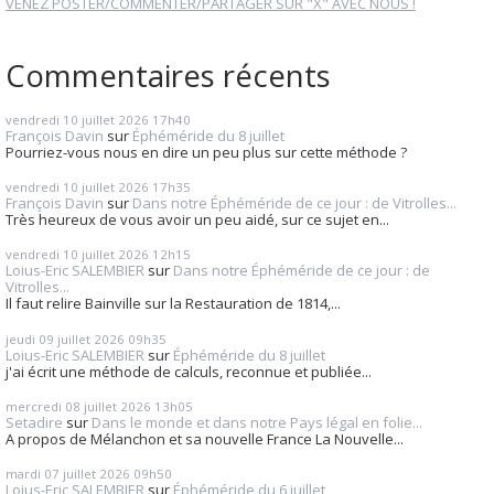
VENEZ POSTER/COMMENTER/PARTAGER SUR "X" AVEC NOUS !
Commentaires récents
vendredi 10
juillet 2026
17h40
François Davin
sur
Éphéméride du 8 juillet
Pourriez-vous nous en dire un peu plus sur cette méthode ?
vendredi 10
juillet 2026
17h35
François Davin
sur
Dans notre Éphéméride de ce jour : de Vitrolles...
Très heureux de vous avoir un peu aidé, sur ce sujet en...
vendredi 10
juillet 2026
12h15
Loius-Eric SALEMBIER
sur
Dans notre Éphéméride de ce jour : de
Vitrolles...
Il faut relire Bainville sur la Restauration de 1814,...
jeudi 09
juillet 2026
09h35
Loius-Eric SALEMBIER
sur
Éphéméride du 8 juillet
j'ai écrit une méthode de calculs, reconnue et publiée...
mercredi 08
juillet 2026
13h05
Setadire
sur
Dans le monde et dans notre Pays légal en folie...
A propos de Mélanchon et sa nouvelle France La Nouvelle...
mardi 07
juillet 2026
09h50
Loius-Eric SALEMBIER
sur
Éphéméride du 6 juillet