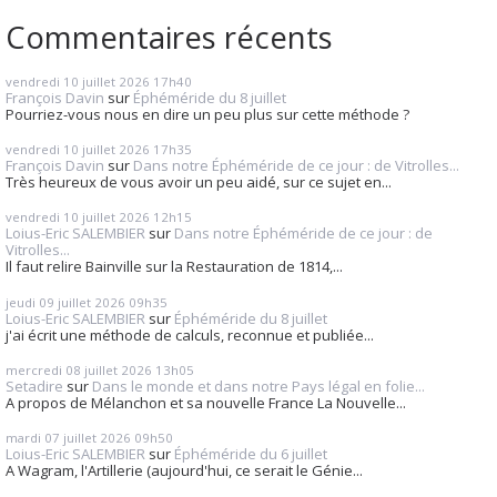
Commentaires récents
vendredi 10
juillet 2026
17h40
François Davin
sur
Éphéméride du 8 juillet
Pourriez-vous nous en dire un peu plus sur cette méthode ?
vendredi 10
juillet 2026
17h35
François Davin
sur
Dans notre Éphéméride de ce jour : de Vitrolles...
Très heureux de vous avoir un peu aidé, sur ce sujet en...
vendredi 10
juillet 2026
12h15
Loius-Eric SALEMBIER
sur
Dans notre Éphéméride de ce jour : de
Vitrolles...
Il faut relire Bainville sur la Restauration de 1814,...
jeudi 09
juillet 2026
09h35
Loius-Eric SALEMBIER
sur
Éphéméride du 8 juillet
j'ai écrit une méthode de calculs, reconnue et publiée...
mercredi 08
juillet 2026
13h05
Setadire
sur
Dans le monde et dans notre Pays légal en folie...
A propos de Mélanchon et sa nouvelle France La Nouvelle...
mardi 07
juillet 2026
09h50
Loius-Eric SALEMBIER
sur
Éphéméride du 6 juillet
A Wagram, l'Artillerie (aujourd'hui, ce serait le Génie...