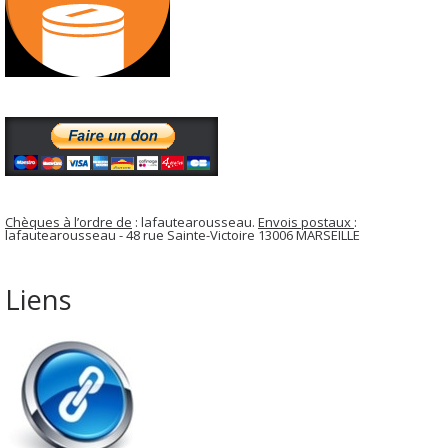
Chèques à l’ordre de
: lafautearousseau.
Envois postaux
:
lafautearousseau - 48 rue Sainte-Victoire 13006 MARSEILLE
Liens