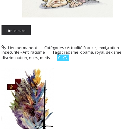
Lire la suite
Lien permanent
Catégories :
Actualité France
,
Immigration -
Insécurité - Anti racisme
Tags :
racisme
,
obama
,
royal
,
sexisme
,
discrimination
,
noirs
,
metis
0