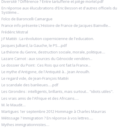
Diversité ? Différence ? Entre tartufferie et piège mortel.pdf
En réponse aux élucubrations d'Eric Besson et d'autres officiels du
Système...
Folco de Baroncelli Camargue
France info présente L'Histoire de France de Jacques Bainville...
Frédéric Mistral
J-F Mattéi : La révolution copernicienne de l'education.
Jacques Julliard, la Gauche, le PS....pdf
La théorie du Genre, destruction sociale, morale, politique....
Lazare Carnot : aux sources du Génocide vendéen...
Le dossier du Point : Ces Rois qui ont fait la France...
Le mythe d'Antigone, de l'Antiquité à... Jean Anouilh.
Le regard vide, de Jean-François Mattéi
Le scandale des banlieues.....pdf
Les Girondins : intelligents, brillants, mais surtout... "idiots utiles".
Les vrais amis de l'Afrique et des Africains.....
M. le Maudit....
Martigues 1er septembre 2012 Hommage à Charles Maurras
Métissage ? Immigration ? En réponse à vos lettres.....
Mythes immigrationnistes....