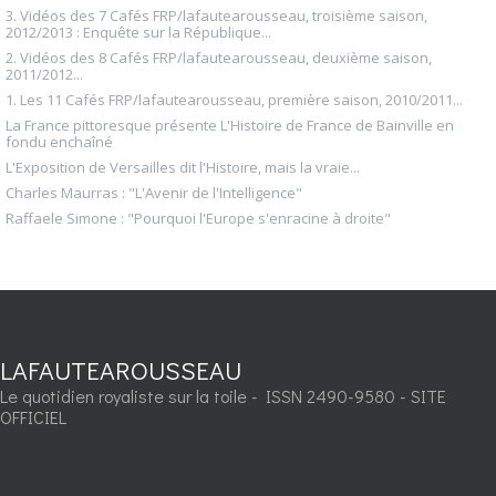
3. Vidéos des 7 Cafés FRP/lafautearousseau, troisième saison,
2012/2013 : Enquête sur la République...
2. Vidéos des 8 Cafés FRP/lafautearousseau, deuxième saison,
2011/2012...
1. Les 11 Cafés FRP/lafautearousseau, première saison, 2010/2011...
La France pittoresque présente L'Histoire de France de Bainville en
fondu enchaîné
L'Exposition de Versailles dit l'Histoire, mais la vraie...
Charles Maurras : "L'Avenir de l'Intelligence"
Raffaele Simone : "Pourquoi l'Europe s'enracine à droite"
LAFAUTEAROUSSEAU
Le quotidien royaliste sur la toile - ISSN 2490-9580 - SITE
OFFICIEL