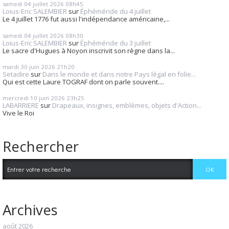
samedi 04
juillet 2026
08h45
Loius-Eric SALEMBIER
sur
Éphéméride du 4 juillet
Le 4 juillet 1776 fut aussi l'indépendance américaine,...
samedi 04
juillet 2026
08h30
Loius-Eric SALEMBIER
sur
Éphéméride du 3 juillet
Le sacre d'Hugues à Noyon inscrivit son règne dans la...
mardi 30
juin 2026
21h20
Setadire
sur
Dans le monde et dans notre Pays légal en folie...
Qui est cette Laure TOGRAF dont on parle souvent....
mercredi 10
juin 2026
23h25
LABARRIERE
sur
Drapeaux, insignes, emblèmes, objets d'Action...
Vive le Roi
Rechercher
Archives
août 2026