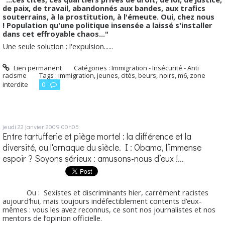
de paix, de travail, abandonnés aux bandes, aux trafics
souterrains, à la prostitution, à l'émeute. Oui, chez nous
! Population qu'une politique insensée a laissé s'installer
dans cet effroyable chaos..."
Une seule solution : l'expulsion......
Lien permanent
Catégories :
Immigration - Insécurité - Anti
racisme
Tags :
immigration
,
jeunes
,
cités
,
beurs
,
noirs
,
m6
,
zone
interdite
0
jeudi 22
janvier 2009
00h05
Entre tartufferie et piège mortel : la différence et la
diversité, ou l'arnaque du siècle. I : Obama, l’immense
espoir ? Soyons sérieux : amusons-nous d’eux !...
Ou : Sexistes et discriminants hier, carrément racistes
aujourd’hui, mais toujours indéfectiblement contents d’eux-
mêmes : vous les avez reconnus, ce sont nos journalistes et nos
mentors de l’opinion officielle.