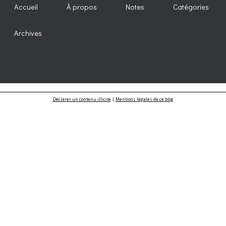
Accueil
À propos
Notes
Catégories
Archives
Déclarer un contenu illicite
|
Mentions légales de ce blog