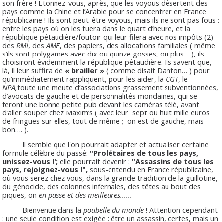
son frère ! Etonnez-vous, après, que les voyous désertent des
pays comme la Chine et l’Arabie pour se concentrer en France
républicaine ! Ils sont peut-être voyous, mais ils ne sont pas fous :
entre les pays où on les tuera dans le quart d’heure, et la
république pétaudière/foutoir qui leur filera avec nos impôts (2)
des
RMI
, des
AME
, des papiers, des allocations familiales ( même
s’ils sont polygames avec dix ou quinze gosses, ou plus… ), ils
choisiront évidemment la république pétaudière. Ils savent que,
là, il leur suffira de
« brailler »
( comme disait Danton… ) pour
qu’immédiatement rappliquent, pour les aider, la
CGT
, le
NPA,
toute une meute d’associations grassement subventionnées,
d’avocats de gauche et de personnalités mondaines, qui se
feront une bonne petite pub devant les caméras télé, avant
d’aller souper chez Maxim’s ( avec leur sept ou huit mille euros
de fringues sur elles, tout de même ; on est de gauche, mais
bon…. ).
Il semble que l'on pourrait adapter et actualiser certaine
formule célèbre du passé:
"Prolétaires de tous les pays,
unissez-vous !';
elle pourrait devenir :
"Assassins de tous les
pays, rejoignez-vous !",
sous-entendu en France républicaine,
où vous serez chez vous, dans la grande tradition de la guillotine,
du génocide, des colonnes infernales, des têtes au bout des
piques, on
en passe et des meilleures......
Bienvenue dans la
poubelle du monde
! Attention cependant
: une seule condition est exigée : être un assassin, certes, mais un