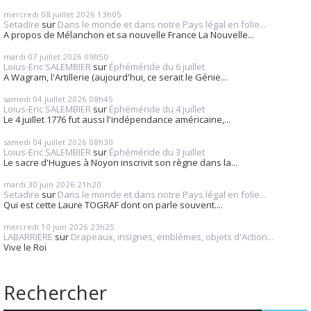
mercredi 08
juillet 2026
13h05
Setadire
sur
Dans le monde et dans notre Pays légal en folie...
A propos de Mélanchon et sa nouvelle France La Nouvelle...
mardi 07
juillet 2026
09h50
Loius-Eric SALEMBIER
sur
Éphéméride du 6 juillet
A Wagram, l'Artillerie (aujourd'hui, ce serait le Génie...
samedi 04
juillet 2026
08h45
Loius-Eric SALEMBIER
sur
Éphéméride du 4 juillet
Le 4 juillet 1776 fut aussi l'indépendance américaine,...
samedi 04
juillet 2026
08h30
Loius-Eric SALEMBIER
sur
Éphéméride du 3 juillet
Le sacre d'Hugues à Noyon inscrivit son règne dans la...
mardi 30
juin 2026
21h20
Setadire
sur
Dans le monde et dans notre Pays légal en folie...
Qui est cette Laure TOGRAF dont on parle souvent....
mercredi 10
juin 2026
23h25
LABARRIERE
sur
Drapeaux, insignes, emblèmes, objets d'Action...
Vive le Roi
Rechercher