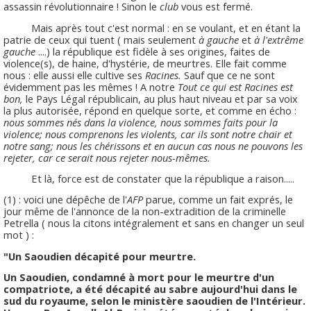
assassin révolutionnaire ! Sinon le
club
vous est fermé.
Mais après tout c'est normal : en se voulant, et en étant la
patrie de ceux qui tuent ( mais seulement
à gauche
et
à l'extrême
gauche
....) la république est fidèle à ses origines, faites de
violence(s), de haine, d'hystérie, de meurtres. Elle fait comme
nous : elle aussi elle cultive ses
Racines.
Sauf que ce ne sont
évidemment pas les mêmes ! A notre
Tout ce qui est Racines est
bon,
le Pays Légal républicain, au plus haut niveau et par sa voix
la plus autorisée, répond en quelque sorte, et comme en écho :
nous sommes nés dans la violence, nous sommes faits pour la
violence; nous comprenons les violents, car ils sont notre chair et
notre sang; nous les chérissons et en aucun cas nous ne pouvons les
rejeter, car ce serait nous rejeter nous-mêmes.
Et là, force est de constater que la république a raison.....
(1) : voici une dépêche de l'
AFP
parue, comme un fait exprés, le
jour même de l'annonce de la non-extradition de la criminelle
Petrella ( nous la citons intégralement et sans en changer un seul
mot ) :
"Un Saoudien décapité pour meurtre.
Un Saoudien, condamné à mort pour le meurtre d'un
compatriote, a été décapité au sabre aujourd'hui dans le
sud du royaume, selon le ministère saoudien de l'Intérieur.