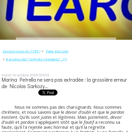
Serions-nous en 1789 ?
Page d'accueil
A propos des "vichysto-résistants"...(1)
mardi 14
octobre 2008
00h05
Marina Petrella ne sera pas extradée : la grossière erreur
de Nicolas Sarkozy…
Nous ne sommes pas des charognards. Nous sommes
chrétiens, et nous savons que le
devoir d'oubli
et que le
pardon
existent. Qu'ils sont
justes
et
légitimes.
Mais justement,
devoir
d'oubli
et
pardon
s'appliquent sitôt que le
fautif
a reconnu sa
faute, qu'il l'a rejetée avec horreur et qu'il la regrette