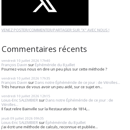
VENEZ POSTER/COMMENTER/PARTAGER SUR "X" AVEC NOUS !
Commentaires récents
vendredi 10
juillet 2026
17h40
François Davin
sur
Éphéméride du 8 juillet
Pourriez-vous nous en dire un peu plus sur cette méthode ?
vendredi 10
juillet 2026
17h35
François Davin
sur
Dans notre Éphéméride de ce jour : de Vitrolles...
Très heureux de vous avoir un peu aidé, sur ce sujet en...
vendredi 10
juillet 2026
12h15
Loius-Eric SALEMBIER
sur
Dans notre Éphéméride de ce jour : de
Vitrolles...
Il faut relire Bainville sur la Restauration de 1814,...
jeudi 09
juillet 2026
09h35
Loius-Eric SALEMBIER
sur
Éphéméride du 8 juillet
j'ai écrit une méthode de calculs, reconnue et publiée...