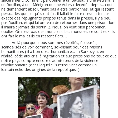
sincèrement. Comment pardonner à un
Battisti
, à une
Petrella
, à
un
Rouillan
, à une
Ménigon
ou une
Aubry
(décédée depuis...) qui
ne demandent absolument pas à êt
re
pardonnés, et qui restent
persuadés que ce qu'ils ont fait il fallait le fai
re
(c'est la teneur
exacte des répugnants propos tenus dans la presse, il y a peu,
par
Rouillan
, et qui lui ont valu de retourner dans une prison dont
il n'aurait jamais dû sortir....). Nous, on veut bien pardonner,
oublier. On n'est pas des monstres. Les monstres ce sont eux. Ils
ont fait le mal et ils en restent fiers.....
Voilà pourquoi nous sommes révoltés, écoeurés,
scandalisés de voir comment, soi-disant pour des raisons
humanitaires ( il a bon dos, l’humanitaire…. ! ) Sarkozy a, en
réalité, cédé aux cris, à l’agitation et aux pressions de tout ce que
notre pays compte encore d’admirateurs de la violence
révolutionnaire (dans laquelle ils retrouvent comme un
lointain écho des origines de la république....)