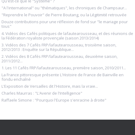
Qu'est-ce que le "Système" ?
"A l'international" ou "thématiques", les chroniques de Champsaur...
"Reprendre le Pouvoir" de Pierre Boutang, ou la Légitimité retrouvée
Douze contributions pour une réflexion de fond sur "le mariage pour
tous"
4. Vidéos des Cafés politiques de lafautearousseau, et des réunions de
la Fédération royaliste provençale (saison 2013/2014)
3. Vidéos des 7 Cafés FRP/lafautearousseau, troisième saison,
2012/2013 : Enquête sur la République...
2. Vidéos des 8 Cafés FRP/lafautearousseau, deuxième saison,
2011/2012...
1. Les 11 Cafés FRP/lafautearousseau, première saison, 2010/2011...
La France pittoresque présente L'Histoire de France de Bainville en
fondu enchaîné
L'Exposition de Versailles dit l'Histoire, mais la vraie...
Charles Maurras : "L'Avenir de l'Intelligence"
Raffaele Simone : "Pourquoi l'Europe s'enracine à droite"