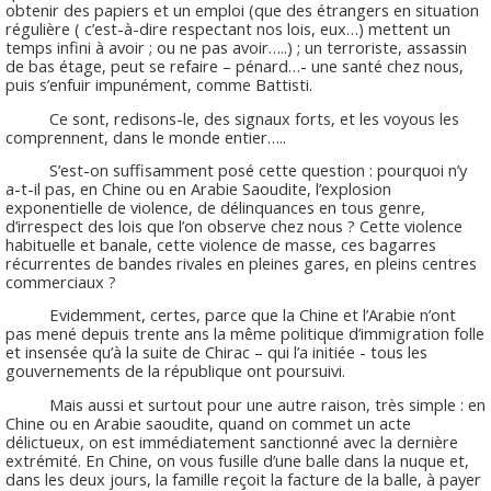
obtenir des papiers et un emploi (que des étrangers en situation
régulière ( c’est-à-dire respectant nos lois, eux…) mettent un
temps infini à avoir ; ou ne pas avoir…..) ; un terroriste, assassin
de bas étage, peut se refaire – pénard…- une santé chez nous,
puis s’enfuir impunément, comme Battisti.
Ce sont, redisons-le, des signaux forts, et les voyous les
comprennent, dans le monde entier…..
S’est-on suffisamment posé cette question : pourquoi n’y
a-t-il pas, en Chine ou en Arabie Saoudite, l’explosion
exponentielle de violence, de délinquances en tous genre,
d’irrespect des lois que l’on observe chez nous ? Cette violence
habituelle et banale, cette violence de masse, ces bagarres
récurrentes de bandes rivales en pleines gares, en pleins centres
commerciaux ?
Evidemment, certes, parce que la Chine et l’Arabie n’ont
pas mené depuis trente ans la même politique d’immigration folle
et insensée qu’à la suite de Chirac – qui l’a initiée - tous les
gouvernements de la république ont poursuivi.
Mais aussi et surtout pour une autre raison, très simple : en
Chine ou en Arabie saoudite, quand on commet un acte
délictueux, on est immédiatement sanctionné avec la dernière
extrémité. En Chine, on vous fusille d’une balle dans la nuque et,
dans les deux jours, la famille reçoit la facture de la balle, à payer