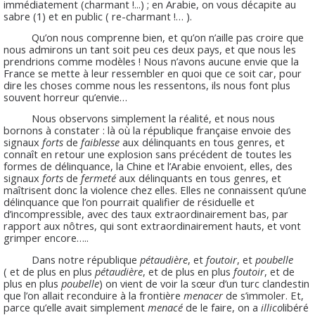
immédiatement (charmant !...) ; en Arabie, on vous décapite au
sabre (1) et en public ( re-charmant !… ).
Qu’on nous comprenne bien, et qu’on n’aille pas croire que
nous admirons un tant soit peu ces deux pays, et que nous les
prendrions comme modèles ! Nous n’avons aucune envie que la
France se mette à leur ressembler en quoi que ce soit car, pour
dire les choses comme nous les ressentons, ils nous font plus
souvent horreur qu’envie…
Nous observons simplement la réalité, et nous nous
bornons à constater : là où la république française envoie des
signaux
forts
de
faiblesse
aux délinquants en tous genres, et
connaît en retour une explosion sans précédent de toutes les
formes de délinquance, la Chine et l’Arabie envoient, elles, des
signaux
forts
de
fermeté
aux délinquants en tous genres, et
maîtrisent donc la violence chez elles. Elles ne connaissent qu’une
délinquance que l’on pourrait qualifier de résiduelle et
d’incompressible, avec des taux extraordinairement bas, par
rapport aux nôtres, qui sont extraordinairement hauts, et vont
grimper encore…..
Dans notre république
pétaudière
, et
foutoir
, et
poubelle
( et de plus en plus
pétaudière
, et de plus en plus
foutoir
, et de
plus en plus
poubelle
) on vient de voir la sœur d’un turc clandestin
que l’on allait reconduire à la frontière
menacer
de s’immoler. Et,
parce qu’elle avait simplement
menacé
de le faire, on a
illico
libéré