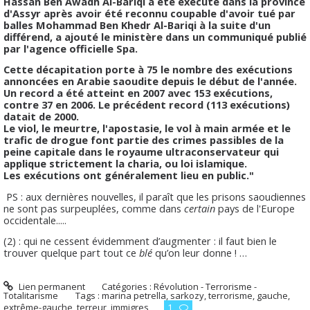
Hassan Ben Awadh Al-Bariqi a été executé dans la province
d'Assyr après avoir été reconnu coupable d'avoir tué par
balles Mohammad Ben Khedr Al-Bariqi à la suite d'un
différend, a ajouté le ministère dans un communiqué publié
par l'agence officielle Spa.
Cette décapitation porte à 75 le nombre des exécutions
annoncées en Arabie saoudite depuis le début de l'année.
Un record a été atteint en 2007 avec 153 exécutions,
contre 37 en 2006. Le précédent record (113 exécutions)
datait de 2000.
Le viol, le meurtre, l'apostasie, le vol à main armée et le
trafic de drogue font partie des crimes passibles de la
peine capitale dans le royaume ultraconservateur qui
applique strictement la charia, ou loi islamique.
Les exécutions ont généralement lieu en public."
PS : aux dernières nouvelles, il paraît que les prisons saoudiennes
ne sont pas surpeuplées, comme dans
certain
pays de l'Europe
occidentale.....
(2) : qui ne cessent évidemment d’augmenter : il faut bien le
trouver quelque part tout ce
blé
qu’on leur donne ! …
Lien permanent
Catégories :
Révolution - Terrorisme -
Totalitarisme
Tags :
marina petrella
,
sarkozy
,
terrorisme
,
gauche
,
extrême-gauche
,
terreur
,
immigres
1