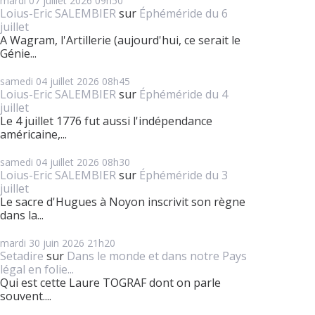
mardi 07
juillet 2026
09h50
Loius-Eric SALEMBIER
sur
Éphéméride du 6
juillet
A Wagram, l'Artillerie (aujourd'hui, ce serait le
Génie...
samedi 04
juillet 2026
08h45
Loius-Eric SALEMBIER
sur
Éphéméride du 4
juillet
Le 4 juillet 1776 fut aussi l'indépendance
américaine,...
samedi 04
juillet 2026
08h30
Loius-Eric SALEMBIER
sur
Éphéméride du 3
juillet
Le sacre d'Hugues à Noyon inscrivit son règne
dans la...
mardi 30
juin 2026
21h20
Setadire
sur
Dans le monde et dans notre Pays
légal en folie...
Qui est cette Laure TOGRAF dont on parle
souvent....