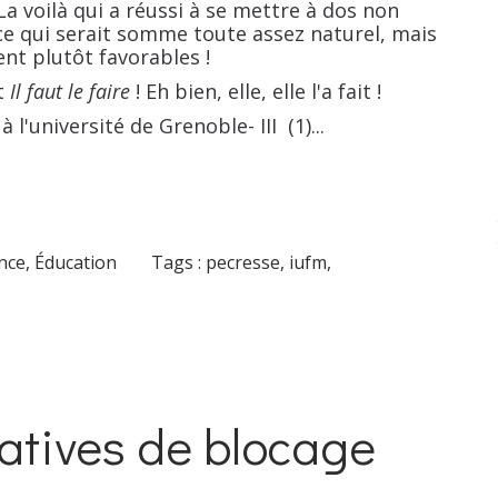
voilà qui a réussi à se mettre à dos non
ce qui serait somme toute assez naturel, mais
ent plutôt favorables !
t
Il faut le faire
! Eh bien, elle, elle l'a fait !
'université de Grenoble- III (1)...
ance
,
Éducation
Tags :
pecresse
,
iufm
,
atives de blocage