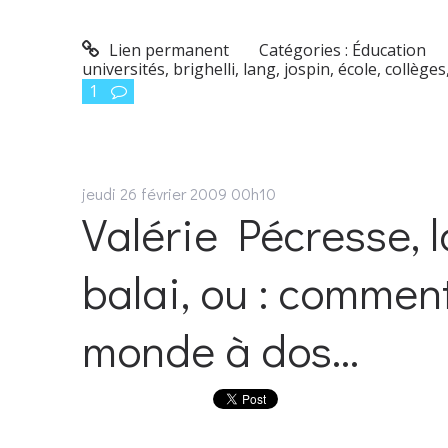
Lien permanent
Catégories :
Éducation
universités
,
brighelli
,
lang
,
jospin
,
école
,
collèges
1
jeudi 26
février 2009
00h10
Valérie Pécresse, 
balai, ou : comment
monde à dos...