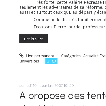
Très forte, cette Valérie Pécresse ! La 
seulement les adversaires de sa réforme, 
aussi et surtout ceux qui, au départ y étai
Comme on le dit très familièrmeen
Ecoutons Pierre Jourde, professeur à l
Lire la suite
Lien permanent
Catégories :
Actualité Fr
universites
2
samedi 10
novembre 2007
10h50
A propose des tent