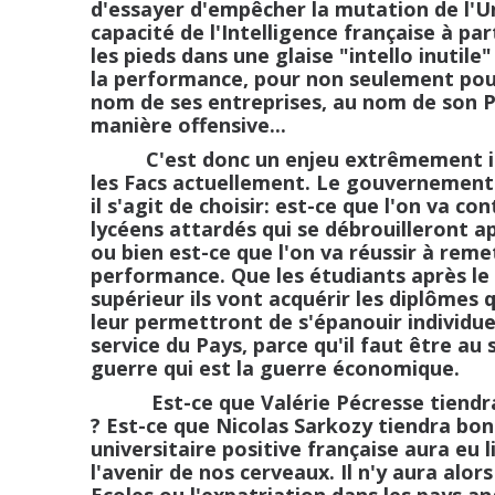
d'essayer d'empêcher la mutation de l'Univ
capacité de l'Intelligence française à pa
les pieds dans une glaise "intello inutil
la performance, pour non seulement pouv
nom de ses entreprises, au nom de son Pa
manière offensive...
C'est donc un enjeu extrêmement impo
les Facs actuellement. Le gouvernement sa
il s'agit de choisir: est-ce que l'on va co
lycéens attardés qui se débrouilleront ap
ou bien est-ce que l'on va réussir à reme
performance. Que les étudiants après le
supérieur ils vont acquérir les diplômes 
leur permettront de s'épanouir individue
service du Pays, parce qu'il faut être au
guerre qui est la guerre économique.
Est-ce que Valérie Pécresse tiendra bo
? Est-ce que Nicolas Sarkozy tiendra bon 
universitaire positive française aura eu 
l'avenir de nos cerveaux. Il n'y aura alo