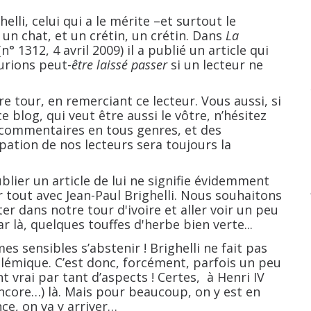
, celui qui a le mérite –et surtout le
 un chat, et un crétin, un crétin. Dans
La
(n° 1312, 4 avril 2009) il a publié un article qui
urions peut-
être laissé passer
si un lecteur ne
r, en remerciant ce lecteur. Vous aussi, si
 blog, qui veut être aussi le vôtre, n’hésitez
 commentaires en tous genres, et des
ation de nos lecteurs sera toujours la
lier un article de lui ne signifie évidemment
 tout avec Jean-Paul Brighelli. Nous souhaitons
r dans notre tour d'ivoire et aller voir un peu
 par là, quelques touffes d'herbe bien verte...
nsibles s’abstenir ! Brighelli ne fait pas
polémique. C’est donc, forcément, parfois un peu
 vrai par tant d’aspects ! Certes,
à Henri IV
encore…) là. Mais pour beaucoup, on y est en
nce, on va y arriver…