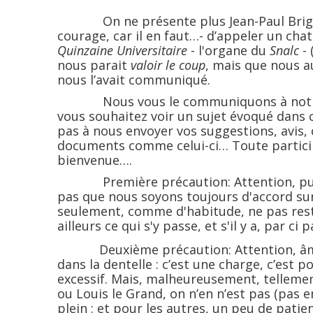
On ne présente plus Jean-Paul Brighelli
courage, car il en faut…- d’appeler un chat
Quinzaine Universitaire
- l'organe du
Snalc
- 
nous parait
valoir le coup
, mais que nous a
nous l’avait communiqué.
Nous vous le communiquons à notre tou
vous souhaitez voir un sujet évoqué dans ce
pas à nous envoyer vos suggestions, avis,
documents comme celui-ci… Toute particip
bienvenue….
Première précaution: Attention, pub
pas que nous soyons toujours d'accord sur
seulement, comme d'habitude, ne pas reste
ailleurs ce qui s'y passe, et s'il y a, par ci
Deuxième précaution: Attention, âmes se
dans la dentelle : c’est une charge, c’est 
excessif. Mais, malheureusement, tellement
ou Louis le Grand, on n’en n’est pas (pas 
plein ; et pour les autres, un peu de patie