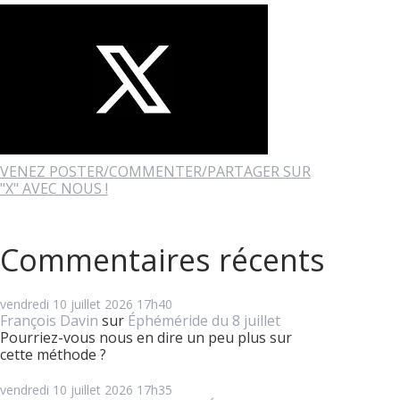
VENEZ POSTER/COMMENTER/PARTAGER SUR
"X" AVEC NOUS !
Commentaires récents
vendredi 10
juillet 2026
17h40
François Davin
sur
Éphéméride du 8 juillet
Pourriez-vous nous en dire un peu plus sur
cette méthode ?
vendredi 10
juillet 2026
17h35