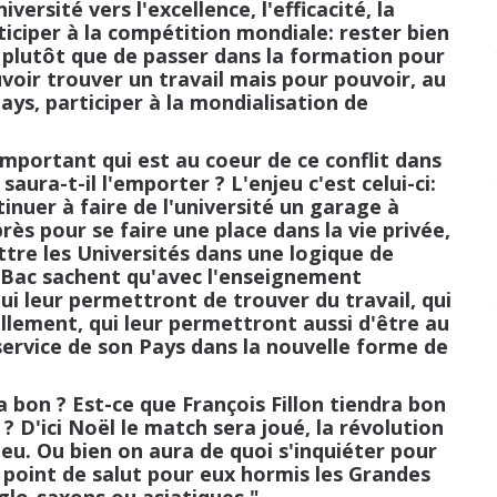
ersité vers l'excellence, l'efficacité, la
rticiper à la compétition mondiale: rester bien
e" plutôt que de passer dans la formation pour
oir trouver un travail mais pour pouvoir, au
ys, participer à la mondialisation de
rtant qui est au coeur de ce conflit dans
ura-t-il l'emporter ? L'enjeu c'est celui-ci:
ntinuer à faire de l'université un garage à
rès pour se faire une place dans la vie privée,
ttre les Universités dans une logique de
 Bac sachent qu'avec l'enseignement
qui leur permettront de trouver du travail, qui
llement, qui leur permettront aussi d'être au
 service de son Pays dans la nouvelle forme de
n ? Est-ce que François Fillon tiendra bon
? D'ici Noël le match sera joué, la révolution
lieu. Ou bien on aura de quoi s'inquiéter pour
rs point de salut pour eux hormis les Grandes