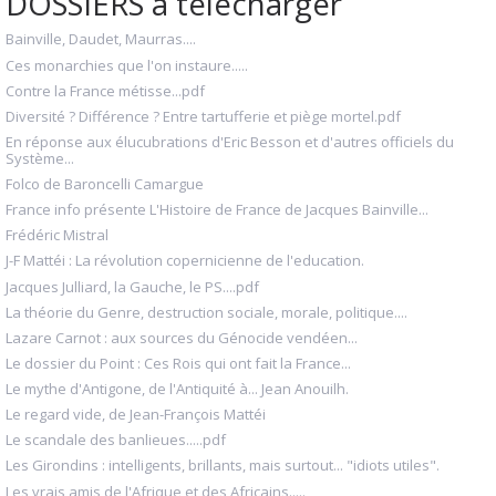
DOSSIERS à télécharger
Bainville, Daudet, Maurras....
Ces monarchies que l'on instaure.....
Contre la France métisse...pdf
Diversité ? Différence ? Entre tartufferie et piège mortel.pdf
En réponse aux élucubrations d'Eric Besson et d'autres officiels du
Système...
Folco de Baroncelli Camargue
France info présente L'Histoire de France de Jacques Bainville...
Frédéric Mistral
J-F Mattéi : La révolution copernicienne de l'education.
Jacques Julliard, la Gauche, le PS....pdf
La théorie du Genre, destruction sociale, morale, politique....
Lazare Carnot : aux sources du Génocide vendéen...
Le dossier du Point : Ces Rois qui ont fait la France...
Le mythe d'Antigone, de l'Antiquité à... Jean Anouilh.
Le regard vide, de Jean-François Mattéi
Le scandale des banlieues.....pdf
Les Girondins : intelligents, brillants, mais surtout... "idiots utiles".
Les vrais amis de l'Afrique et des Africains.....