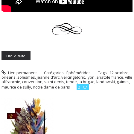
Lire la suite
Lien permanent
Catégories :
Éphémérides
Tags :
12 octobre
,
orléans
,
solesmes
,
jeanne d'arc
,
vercingétorix
,
lyon
,
anatole france
,
ville
affranchie
,
convention
,
saint denis
,
tende
,
la brigue
,
landowski
,
guimet
,
maurice de sully
,
notre dame de paris
2