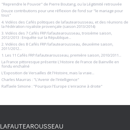
"Reprendre le Pouvoir" de Pierre Boutang, ou la Légitimité retrouvée
Douze contributions pour une réflexion de fond sur "le mariage pour
tous"
4. Vidéos des Cafés politiques de lafautearousseau, et des réunions de
la Fédération royaliste provençale (saison 2013/2014)
3. Vidéos des 7 Cafés FRP/lafautearousseau, troisième saison,
2012/2013 : Enquête sur la République...
2. Vidéos des 8 Cafés FRP/lafautearousseau, deuxième saison,
2011/2012...
1. Les 11 Cafés FRP/lafautearousseau, première saison, 2010/2011...
La France pittoresque présente L'Histoire de France de Bainville en
fondu enchaîné
L'Exposition de Versailles dit l'Histoire, mais la vraie...
Charles Maurras : "L'Avenir de l'Intelligence"
Raffaele Simone : "Pourquoi l'Europe s'enracine à droite"
LAFAUTEAROUSSEAU