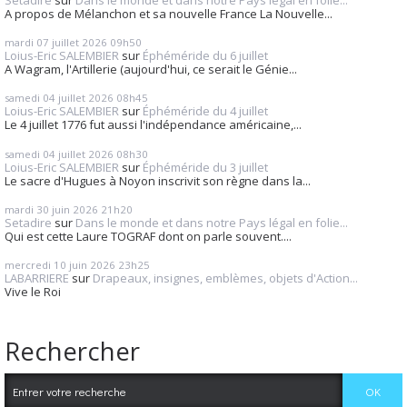
A propos de Mélanchon et sa nouvelle France La Nouvelle...
mardi 07
juillet 2026
09h50
Loius-Eric SALEMBIER
sur
Éphéméride du 6 juillet
A Wagram, l'Artillerie (aujourd'hui, ce serait le Génie...
samedi 04
juillet 2026
08h45
Loius-Eric SALEMBIER
sur
Éphéméride du 4 juillet
Le 4 juillet 1776 fut aussi l'indépendance américaine,...
samedi 04
juillet 2026
08h30
Loius-Eric SALEMBIER
sur
Éphéméride du 3 juillet
Le sacre d'Hugues à Noyon inscrivit son règne dans la...
mardi 30
juin 2026
21h20
Setadire
sur
Dans le monde et dans notre Pays légal en folie...
Qui est cette Laure TOGRAF dont on parle souvent....
mercredi 10
juin 2026
23h25
LABARRIERE
sur
Drapeaux, insignes, emblèmes, objets d'Action...
Vive le Roi
Rechercher