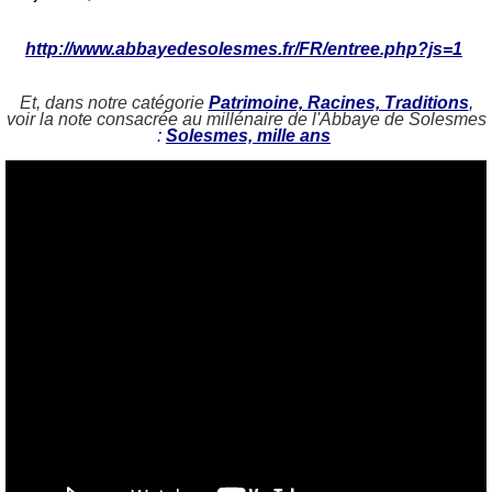
http://www.abbayedesolesmes.fr/FR/entree.php?js=1
Et, dans notre catégorie
Patrimoine, Racines, Traditions
,
voir la note consacrée au millénaire de l'Abbaye de Solesmes
:
Solesmes, mille ans