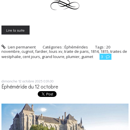
Lire la suite
Lien permanent
Catégories :
Éphémérides
Tags :
20
novembre
,
cugnot
,
fardier
,
louis xv
,
traite de paris
,
1814
,
1815
,
traites de
westphalie
,
cent jours
,
grand louvre
,
plumier
,
guimet
3
dimanche 12
octobre 2025
03h30
Éphéméride du 12 octobre