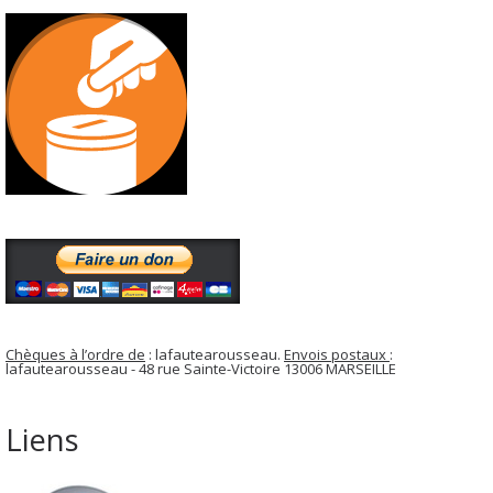
Chèques à l’ordre de
: lafautearousseau.
Envois postaux
:
lafautearousseau - 48 rue Sainte-Victoire 13006 MARSEILLE
Liens