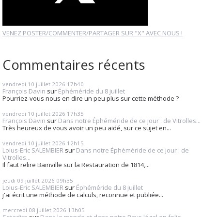
VENEZ POSTER/COMMENTER/PARTAGER SUR "X" AVEC NOUS !
Commentaires récents
vendredi 10
juillet 2026
17h40
François Davin
sur
Éphéméride du 8 juillet
Pourriez-vous nous en dire un peu plus sur cette méthode ?
vendredi 10
juillet 2026
17h35
François Davin
sur
Dans notre Éphéméride de ce jour : de Vitrolles...
Très heureux de vous avoir un peu aidé, sur ce sujet en...
vendredi 10
juillet 2026
12h15
Loius-Eric SALEMBIER
sur
Dans notre Éphéméride de ce jour : de
Vitrolles...
Il faut relire Bainville sur la Restauration de 1814,...
jeudi 09
juillet 2026
09h35
Loius-Eric SALEMBIER
sur
Éphéméride du 8 juillet
j'ai écrit une méthode de calculs, reconnue et publiée...
mercredi 08
juillet 2026
13h05
Setadire
sur
Dans le monde et dans notre Pays légal en folie...