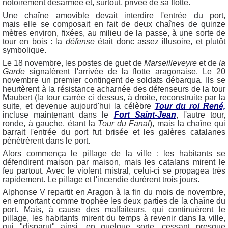
notoirement désarmée et, surtout, privée de sa flotte.
Une chaîne amovible devait interdire l'entrée du port,
mais elle se composait en fait de deux chaînes de quinze
mètres environ, fixées, au milieu de la passe, à une sorte de
tour en bois : la
défense
était donc assez illusoire, et plutôt
symbolique.
Le 18 novembre, les postes de guet de
Marseilleveyre
et de
la
Garde
signalèrent l'arrivée de la flotte aragonaise. Le 20
novembre un premier contingent de soldats débarqua. Ils se
heurtèrent à la résistance acharnée des défenseurs de la tour
Maubert (la tour carrée ci dessus, à droite, reconstruite par la
suite, et devenue aujourd'hui la célèbre
Tour du roi René,
incluse maintenant dans le
Fort Saint-Jean
, l'autre tour,
ronde, à gauche, étant la
Tour du Fanal
), mais la chaîne qui
barrait l'entrée du port fut brisée et les galères catalanes
pénétrèrent dans le port.
Alors commença le pillage de la ville : les habitants se
défendirent maison par maison, mais les catalans mirent le
feu partout. Avec le violent mistral, celui-ci se propagea très
rapidement. Le pillage et l'incendie durèrent trois jours.
Alphonse V repartit en Aragon à la fin du mois de novembre,
en emportant comme trophée les deux parties de la chaîne du
port. Mais, à cause des malfaiteurs, qui continuèrent le
pillage, les habitants mirent du temps à revenir dans la ville,
qui "disparut" ainsi, en quelque sorte, cessant presque