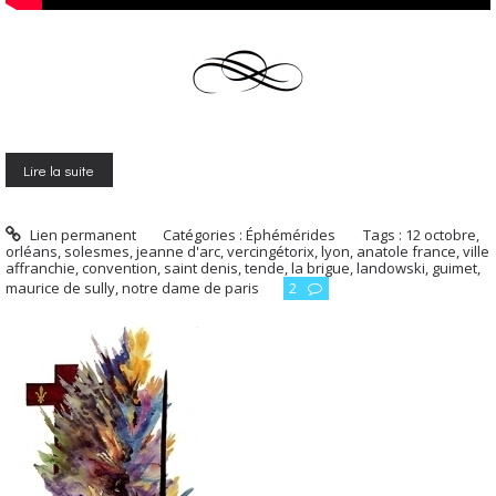
Lire la suite
Lien permanent
Catégories :
Éphémérides
Tags :
12 octobre
,
orléans
,
solesmes
,
jeanne d'arc
,
vercingétorix
,
lyon
,
anatole france
,
ville
affranchie
,
convention
,
saint denis
,
tende
,
la brigue
,
landowski
,
guimet
,
maurice de sully
,
notre dame de paris
2