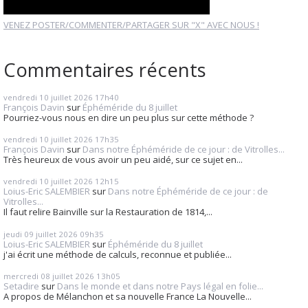
VENEZ POSTER/COMMENTER/PARTAGER SUR "X" AVEC NOUS !
Commentaires récents
vendredi 10
juillet 2026
17h40
François Davin
sur
Éphéméride du 8 juillet
Pourriez-vous nous en dire un peu plus sur cette méthode ?
vendredi 10
juillet 2026
17h35
François Davin
sur
Dans notre Éphéméride de ce jour : de Vitrolles...
Très heureux de vous avoir un peu aidé, sur ce sujet en...
vendredi 10
juillet 2026
12h15
Loius-Eric SALEMBIER
sur
Dans notre Éphéméride de ce jour : de
Vitrolles...
Il faut relire Bainville sur la Restauration de 1814,...
jeudi 09
juillet 2026
09h35
Loius-Eric SALEMBIER
sur
Éphéméride du 8 juillet
j'ai écrit une méthode de calculs, reconnue et publiée...
mercredi 08
juillet 2026
13h05
Setadire
sur
Dans le monde et dans notre Pays légal en folie...
A propos de Mélanchon et sa nouvelle France La Nouvelle...