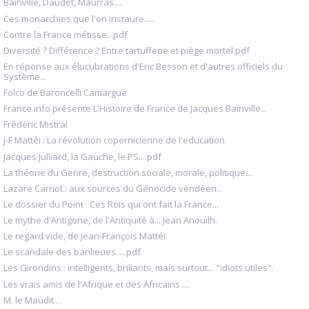
Bainville, Daudet, Maurras....
Ces monarchies que l'on instaure.....
Contre la France métisse...pdf
Diversité ? Différence ? Entre tartufferie et piège mortel.pdf
En réponse aux élucubrations d'Eric Besson et d'autres officiels du
Système...
Folco de Baroncelli Camargue
France info présente L'Histoire de France de Jacques Bainville...
Frédéric Mistral
J-F Mattéi : La révolution copernicienne de l'education.
Jacques Julliard, la Gauche, le PS....pdf
La théorie du Genre, destruction sociale, morale, politique....
Lazare Carnot : aux sources du Génocide vendéen...
Le dossier du Point : Ces Rois qui ont fait la France...
Le mythe d'Antigone, de l'Antiquité à... Jean Anouilh.
Le regard vide, de Jean-François Mattéi
Le scandale des banlieues.....pdf
Les Girondins : intelligents, brillants, mais surtout... "idiots utiles".
Les vrais amis de l'Afrique et des Africains.....
M. le Maudit....