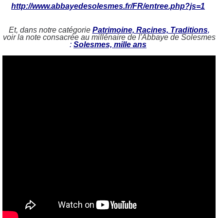
http://www.abbayedesolesmes.fr/FR/entree.php?js=1
Et, dans notre catégorie
Patrimoine, Racines, Traditions
,
voir la note consacrée au millénaire de l'Abbaye de Solesmes
:
Solesmes, mille ans