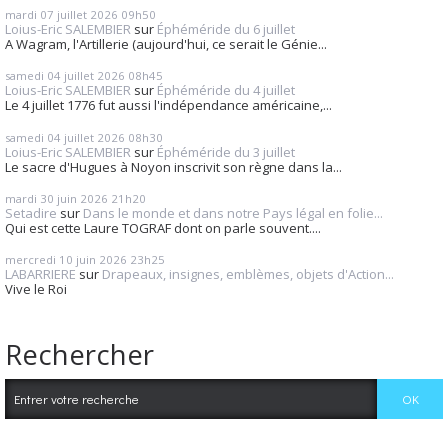
mardi 07
juillet 2026
09h50
Loius-Eric SALEMBIER
sur
Éphéméride du 6 juillet
A Wagram, l'Artillerie (aujourd'hui, ce serait le Génie...
samedi 04
juillet 2026
08h45
Loius-Eric SALEMBIER
sur
Éphéméride du 4 juillet
Le 4 juillet 1776 fut aussi l'indépendance américaine,...
samedi 04
juillet 2026
08h30
Loius-Eric SALEMBIER
sur
Éphéméride du 3 juillet
Le sacre d'Hugues à Noyon inscrivit son règne dans la...
mardi 30
juin 2026
21h20
Setadire
sur
Dans le monde et dans notre Pays légal en folie...
Qui est cette Laure TOGRAF dont on parle souvent....
mercredi 10
juin 2026
23h25
LABARRIERE
sur
Drapeaux, insignes, emblèmes, objets d'Action...
Vive le Roi
Rechercher