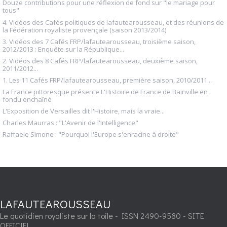
Douze contributions pour une réflexion de fond sur "le mariage pour
tous"
4. Vidéos des Cafés politiques de lafautearousseau, et des réunions de
la Fédération royaliste provençale (saison 2013/2014)
3. Vidéos des 7 Cafés FRP/lafautearousseau, troisième saison,
2012/2013 : Enquête sur la République...
2. Vidéos des 8 Cafés FRP/lafautearousseau, deuxième saison,
2011/2012...
1. Les 11 Cafés FRP/lafautearousseau, première saison, 2010/2011...
La France pittoresque présente L'Histoire de France de Bainville en
fondu enchaîné
L'Exposition de Versailles dit l'Histoire, mais la vraie...
Charles Maurras : "L'Avenir de l'Intelligence"
Raffaele Simone : "Pourquoi l'Europe s'enracine à droite"
LAFAUTEAROUSSEAU
Le quotidien royaliste sur la toile - ISSN 2490-9580 - SITE
OFFICIEL