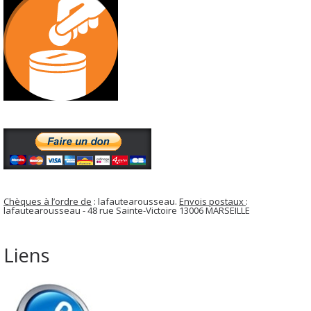
Chèques à l’ordre de
: lafautearousseau.
Envois postaux
:
lafautearousseau - 48 rue Sainte-Victoire 13006 MARSEILLE
Liens