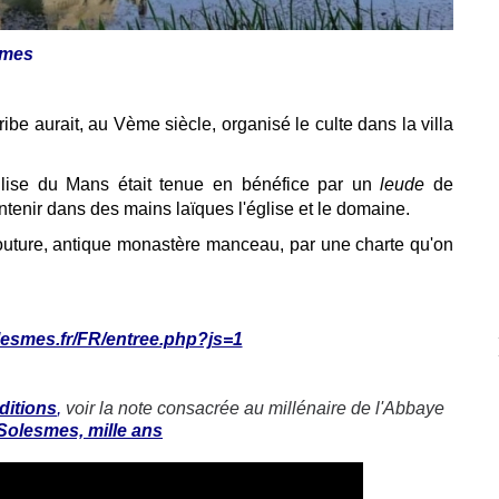
smes
ribe aurait, au Vème siècle, organisé le culte dans la villa
glise du Mans était tenue en bénéfice par un
leude
de
tenir dans des mains laïques l'église et le domaine.
uture, antique monastère manceau, par une charte qu'on
esmes.fr/FR/entree.php?js=1
ditions
,
voir la note consacrée au millénaire de l'Abbaye
Solesmes, mille ans