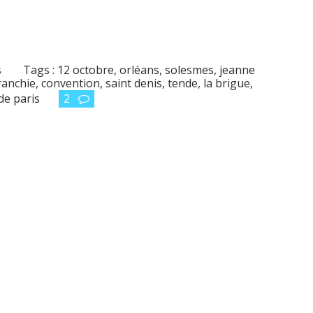
s
Tags :
12 octobre
,
orléans
,
solesmes
,
jeanne
franchie
,
convention
,
saint denis
,
tende
,
la brigue
,
de paris
2