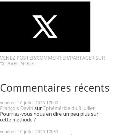
VENEZ POSTER/COMMENTER/PARTAGER SUR
"X" AVEC NOUS !
Commentaires récents
vendredi 10
juillet 2026
17h40
François Davin
sur
Éphéméride du 8 juillet
Pourriez-vous nous en dire un peu plus sur
cette méthode ?
vendredi 10
juillet 2026
17h35