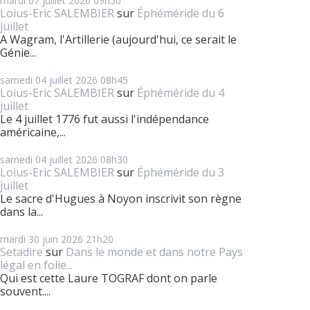
mardi 07
juillet 2026
09h50
Loius-Eric SALEMBIER
sur
Éphéméride du 6
juillet
A Wagram, l'Artillerie (aujourd'hui, ce serait le
Génie...
samedi 04
juillet 2026
08h45
Loius-Eric SALEMBIER
sur
Éphéméride du 4
juillet
Le 4 juillet 1776 fut aussi l'indépendance
américaine,...
samedi 04
juillet 2026
08h30
Loius-Eric SALEMBIER
sur
Éphéméride du 3
juillet
Le sacre d'Hugues à Noyon inscrivit son règne
dans la...
mardi 30
juin 2026
21h20
Setadire
sur
Dans le monde et dans notre Pays
légal en folie...
Qui est cette Laure TOGRAF dont on parle
souvent....