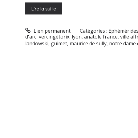
Lire la suite
Lien permanent
Catégories :
Éphéméride
d'arc
,
vercingétorix
,
lyon
,
anatole france
,
ville af
landowski
,
guimet
,
maurice de sully
,
notre dame 