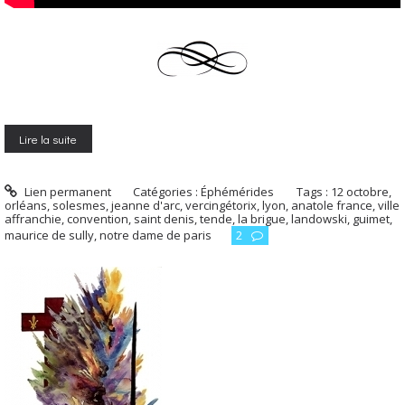
Lire la suite
Lien permanent
Catégories :
Éphémérides
Tags :
12 octobre
,
orléans
,
solesmes
,
jeanne d'arc
,
vercingétorix
,
lyon
,
anatole france
,
ville
affranchie
,
convention
,
saint denis
,
tende
,
la brigue
,
landowski
,
guimet
,
maurice de sully
,
notre dame de paris
2