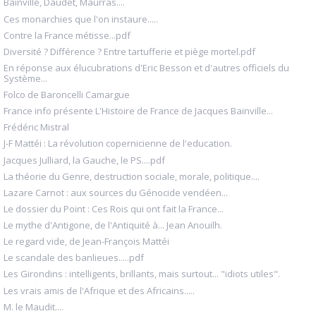
Bainville, Daudet, Maurras....
Ces monarchies que l'on instaure.....
Contre la France métisse...pdf
Diversité ? Différence ? Entre tartufferie et piège mortel.pdf
En réponse aux élucubrations d'Eric Besson et d'autres officiels du
Système...
Folco de Baroncelli Camargue
France info présente L'Histoire de France de Jacques Bainville...
Frédéric Mistral
J-F Mattéi : La révolution copernicienne de l'education.
Jacques Julliard, la Gauche, le PS....pdf
La théorie du Genre, destruction sociale, morale, politique....
Lazare Carnot : aux sources du Génocide vendéen...
Le dossier du Point : Ces Rois qui ont fait la France...
Le mythe d'Antigone, de l'Antiquité à... Jean Anouilh.
Le regard vide, de Jean-François Mattéi
Le scandale des banlieues.....pdf
Les Girondins : intelligents, brillants, mais surtout... "idiots utiles".
Les vrais amis de l'Afrique et des Africains.....
M. le Maudit....