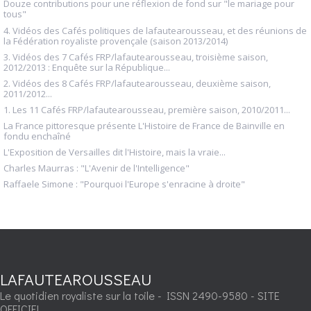
Douze contributions pour une réflexion de fond sur "le mariage pour
tous"
4. Vidéos des Cafés politiques de lafautearousseau, et des réunions de
la Fédération royaliste provençale (saison 2013/2014)
3. Vidéos des 7 Cafés FRP/lafautearousseau, troisième saison,
2012/2013 : Enquête sur la République...
2. Vidéos des 8 Cafés FRP/lafautearousseau, deuxième saison,
2011/2012...
1. Les 11 Cafés FRP/lafautearousseau, première saison, 2010/2011...
La France pittoresque présente L'Histoire de France de Bainville en
fondu enchaîné
L'Exposition de Versailles dit l'Histoire, mais la vraie...
Charles Maurras : "L'Avenir de l'Intelligence"
Raffaele Simone : "Pourquoi l'Europe s'enracine à droite"
LAFAUTEAROUSSEAU
Le quotidien royaliste sur la toile - ISSN 2490-9580 - SITE
OFFICIEL