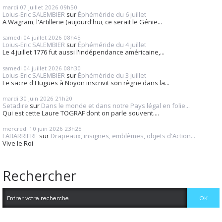
mardi 07
juillet 2026
09h50
Loius-Eric SALEMBIER
sur
Éphéméride du 6 juillet
A Wagram, l'Artillerie (aujourd'hui, ce serait le Génie...
samedi 04
juillet 2026
08h45
Loius-Eric SALEMBIER
sur
Éphéméride du 4 juillet
Le 4 juillet 1776 fut aussi l'indépendance américaine,...
samedi 04
juillet 2026
08h30
Loius-Eric SALEMBIER
sur
Éphéméride du 3 juillet
Le sacre d'Hugues à Noyon inscrivit son règne dans la...
mardi 30
juin 2026
21h20
Setadire
sur
Dans le monde et dans notre Pays légal en folie...
Qui est cette Laure TOGRAF dont on parle souvent....
mercredi 10
juin 2026
23h25
LABARRIERE
sur
Drapeaux, insignes, emblèmes, objets d'Action...
Vive le Roi
Rechercher