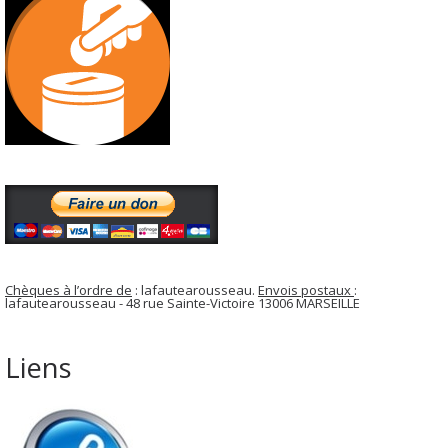
Chèques à l’ordre de
: lafautearousseau.
Envois postaux
:
lafautearousseau - 48 rue Sainte-Victoire 13006 MARSEILLE
Liens