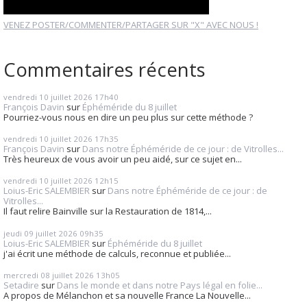
VENEZ POSTER/COMMENTER/PARTAGER SUR "X" AVEC NOUS !
Commentaires récents
vendredi 10
juillet 2026
17h40
François Davin
sur
Éphéméride du 8 juillet
Pourriez-vous nous en dire un peu plus sur cette méthode ?
vendredi 10
juillet 2026
17h35
François Davin
sur
Dans notre Éphéméride de ce jour : de Vitrolles...
Très heureux de vous avoir un peu aidé, sur ce sujet en...
vendredi 10
juillet 2026
12h15
Loius-Eric SALEMBIER
sur
Dans notre Éphéméride de ce jour : de
Vitrolles...
Il faut relire Bainville sur la Restauration de 1814,...
jeudi 09
juillet 2026
09h35
Loius-Eric SALEMBIER
sur
Éphéméride du 8 juillet
j'ai écrit une méthode de calculs, reconnue et publiée...
mercredi 08
juillet 2026
13h05
Setadire
sur
Dans le monde et dans notre Pays légal en folie...
A propos de Mélanchon et sa nouvelle France La Nouvelle...