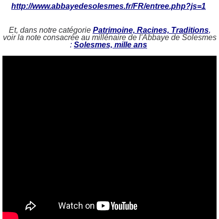
http://www.abbayedesolesmes.fr/FR/entree.php?js=1
Et, dans notre catégorie
Patrimoine, Racines, Traditions
,
voir la note consacrée au millénaire de l'Abbaye de Solesmes
:
Solesmes, mille ans