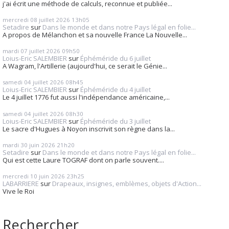
j'ai écrit une méthode de calculs, reconnue et publiée...
mercredi 08
juillet 2026
13h05
Setadire
sur
Dans le monde et dans notre Pays légal en folie...
A propos de Mélanchon et sa nouvelle France La Nouvelle...
mardi 07
juillet 2026
09h50
Loius-Eric SALEMBIER
sur
Éphéméride du 6 juillet
A Wagram, l'Artillerie (aujourd'hui, ce serait le Génie...
samedi 04
juillet 2026
08h45
Loius-Eric SALEMBIER
sur
Éphéméride du 4 juillet
Le 4 juillet 1776 fut aussi l'indépendance américaine,...
samedi 04
juillet 2026
08h30
Loius-Eric SALEMBIER
sur
Éphéméride du 3 juillet
Le sacre d'Hugues à Noyon inscrivit son règne dans la...
mardi 30
juin 2026
21h20
Setadire
sur
Dans le monde et dans notre Pays légal en folie...
Qui est cette Laure TOGRAF dont on parle souvent....
mercredi 10
juin 2026
23h25
LABARRIERE
sur
Drapeaux, insignes, emblèmes, objets d'Action...
Vive le Roi
Rechercher