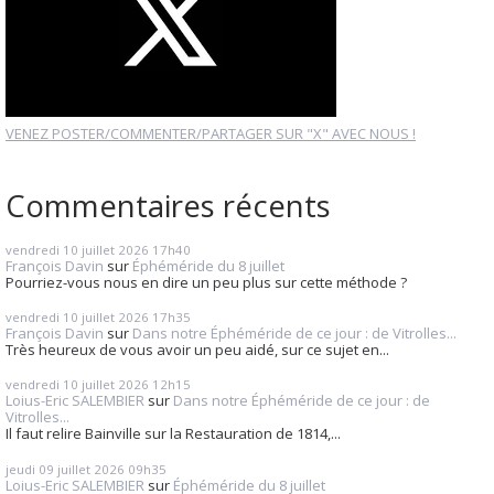
VENEZ POSTER/COMMENTER/PARTAGER SUR "X" AVEC NOUS !
Commentaires récents
vendredi 10
juillet 2026
17h40
François Davin
sur
Éphéméride du 8 juillet
Pourriez-vous nous en dire un peu plus sur cette méthode ?
vendredi 10
juillet 2026
17h35
François Davin
sur
Dans notre Éphéméride de ce jour : de Vitrolles...
Très heureux de vous avoir un peu aidé, sur ce sujet en...
vendredi 10
juillet 2026
12h15
Loius-Eric SALEMBIER
sur
Dans notre Éphéméride de ce jour : de
Vitrolles...
Il faut relire Bainville sur la Restauration de 1814,...
jeudi 09
juillet 2026
09h35
Loius-Eric SALEMBIER
sur
Éphéméride du 8 juillet