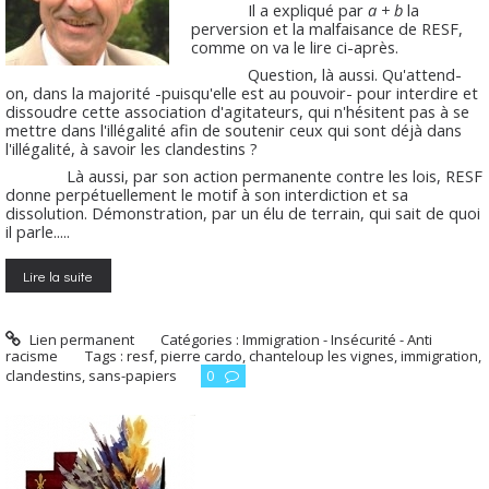
Il a expliqué par
a + b
la
perversion et la malfaisance de RESF,
comme on va le lire ci-après.
Question, là aussi. Qu'attend-
on, dans la majorité -puisqu'elle est au pouvoir- pour interdire et
dissoudre cette association d'agitateurs, qui n'hésitent pas à se
mettre dans l'illégalité afin de soutenir ceux qui sont déjà dans
l'illégalité, à savoir les clandestins ?
Là aussi, par son action permanente contre les lois, RESF
donne perpétuellement le motif à son interdiction et sa
dissolution. Démonstration, par un élu de terrain, qui sait de quoi
il parle.....
Lire la suite
Lien permanent
Catégories :
Immigration - Insécurité - Anti
racisme
Tags :
resf
,
pierre cardo
,
chanteloup les vignes
,
immigration
,
clandestins
,
sans-papiers
0