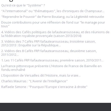
Qu'est-ce que le "Système" ?
"A l'international" ou "thématiques", les chroniques de Champsaur...
"Reprendre le Pouvoir" de Pierre Boutang, ou la Légitimité retrouvée
Douze contributions pour une réflexion de fond sur "le mariage pour
tous"
4. Vidéos des Cafés politiques de lafautearousseau, et des réunions de
la Fédération royaliste provençale (saison 2013/2014)
3. Vidéos des 7 Cafés FRP/lafautearousseau, troisième saison,
2012/2013 : Enquête sur la République...
2. Vidéos des 8 Cafés FRP/lafautearousseau, deuxième saison,
2011/2012...
1. Les 11 Cafés FRP/lafautearousseau, première saison, 2010/2011...
La France pittoresque présente L'Histoire de France de Bainville en
fondu enchaîné
L'Exposition de Versailles dit l'Histoire, mais la vraie...
Charles Maurras : "L'Avenir de l'Intelligence"
Raffaele Simone : "Pourquoi l'Europe s'enracine à droite"