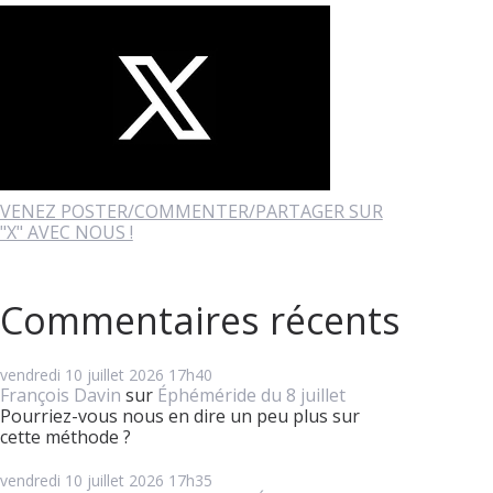
VENEZ POSTER/COMMENTER/PARTAGER SUR
"X" AVEC NOUS !
Commentaires récents
vendredi 10
juillet 2026
17h40
François Davin
sur
Éphéméride du 8 juillet
Pourriez-vous nous en dire un peu plus sur
cette méthode ?
vendredi 10
juillet 2026
17h35