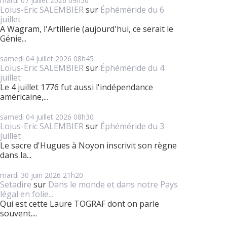
mardi 07
juillet 2026
09h50
Loius-Eric SALEMBIER
sur
Éphéméride du 6
juillet
A Wagram, l'Artillerie (aujourd'hui, ce serait le
Génie...
samedi 04
juillet 2026
08h45
Loius-Eric SALEMBIER
sur
Éphéméride du 4
juillet
Le 4 juillet 1776 fut aussi l'indépendance
américaine,...
samedi 04
juillet 2026
08h30
Loius-Eric SALEMBIER
sur
Éphéméride du 3
juillet
Le sacre d'Hugues à Noyon inscrivit son règne
dans la...
mardi 30
juin 2026
21h20
Setadire
sur
Dans le monde et dans notre Pays
légal en folie...
Qui est cette Laure TOGRAF dont on parle
souvent....