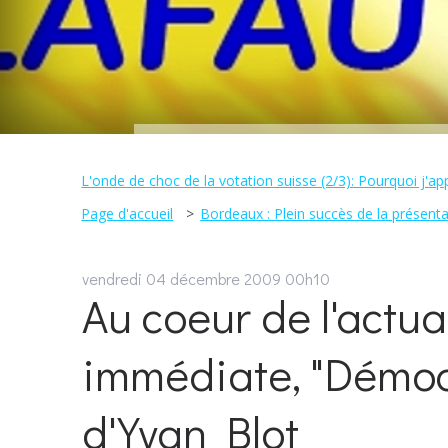
L'onde de choc de la votation suisse (2/3): Pourquoi j'ap
Page d'accueil
Bordeaux : Plein succès de la présentati
vendredi 04
décembre 2009
00h10
Au coeur de l'actual
immédiate, "Démocra
d'Yvan Blot