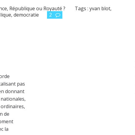
ance
,
République ou Royauté ?
Tags :
yvan blot
,
lique
,
democratie
2
corde
talisant pas
 en donnant
s nationales,
 ordinaires,
en de
moment
c la