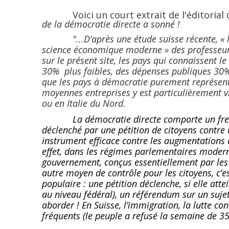
Voici un court extrait de l'éditorial d
de la démocratie directe a sonné !
"...D’après une étude suisse récente, « 
science économique moderne » des professeur
sur le présent site, les pays qui connaissent l
30% plus faibles, des dépenses publiques 30%
que les pays à démocratie purement représenta
moyennes entreprises y est particulièrement 
ou en Italie du Nord.
La démocratie directe comporte un fre
déclenché par une pétition de citoyens contre 
instrument efficace contre les augmentations
effet, dans les régimes parlementaires modern
gouvernement, conçus essentiellement par les 
autre moyen de contrôle pour les citoyens, c’est
populaire : une pétition déclenche, si elle at
au niveau fédéral), un référendum sur un suje
aborder ! En Suisse, l’immigration, la lutte con
fréquents (le peuple a refusé la semaine de 35h