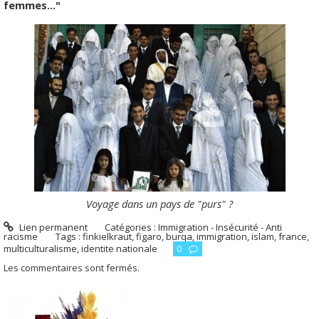
femmes..."
Voyage dans un pays de "purs" ?
Lien permanent
Catégories :
Immigration - Insécurité - Anti
racisme
Tags :
finkielkraut
,
figaro
,
burqa
,
immigration
,
islam
,
france
,
multiculturalisme
,
identite nationale
0
Les commentaires sont fermés.