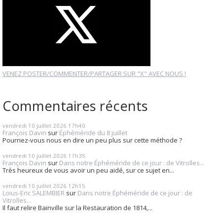
VENEZ POSTER/COMMENTER/PARTAGER SUR "X" AVEC NOUS !
Commentaires récents
vendredi 10
juillet 2026
17h40
François Davin
sur
Éphéméride du 8 juillet
Pourriez-vous nous en dire un peu plus sur cette méthode ?
vendredi 10
juillet 2026
17h35
François Davin
sur
Dans notre Éphéméride de ce jour : de Vitrolles...
Très heureux de vous avoir un peu aidé, sur ce sujet en...
vendredi 10
juillet 2026
12h15
Loius-Eric SALEMBIER
sur
Dans notre Éphéméride de ce jour : de
Vitrolles...
Il faut relire Bainville sur la Restauration de 1814,...