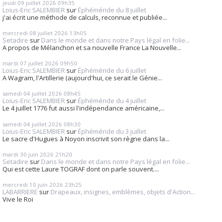
jeudi 09
juillet 2026
09h35
Loius-Eric SALEMBIER
sur
Éphéméride du 8 juillet
j'ai écrit une méthode de calculs, reconnue et publiée...
mercredi 08
juillet 2026
13h05
Setadire
sur
Dans le monde et dans notre Pays légal en folie...
A propos de Mélanchon et sa nouvelle France La Nouvelle...
mardi 07
juillet 2026
09h50
Loius-Eric SALEMBIER
sur
Éphéméride du 6 juillet
A Wagram, l'Artillerie (aujourd'hui, ce serait le Génie...
samedi 04
juillet 2026
08h45
Loius-Eric SALEMBIER
sur
Éphéméride du 4 juillet
Le 4 juillet 1776 fut aussi l'indépendance américaine,...
samedi 04
juillet 2026
08h30
Loius-Eric SALEMBIER
sur
Éphéméride du 3 juillet
Le sacre d'Hugues à Noyon inscrivit son règne dans la...
mardi 30
juin 2026
21h20
Setadire
sur
Dans le monde et dans notre Pays légal en folie...
Qui est cette Laure TOGRAF dont on parle souvent....
mercredi 10
juin 2026
23h25
LABARRIERE
sur
Drapeaux, insignes, emblèmes, objets d'Action...
Vive le Roi