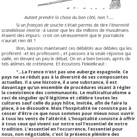
Autant prendre la chose du bon côté, non ?.....
Si un
français de souche
s'était permis de dire
l'énormité
scandaleuse inverse
-à savoir que les dix millions de musulmans
étaient des impurs- croit-on sérieusement que le journaliste
n'aurait rien dit ?
Bon, laissons maintenant ces débilités aux débiles qui les
profèrent -et les professent-, et passons à la seule réponse qui
vaille, en élevant un peu le débat. On en a bien besoin, après de
tels abîmes de crétinisme. Et écoutons Finkielkraut :
"...La France n'est pas une auberge espagnole. Ce
pays ne se réduit pas à la diversité de ses composantes
actuelles. Il a une histoire, il a une substance, il est
davantage qu'un ensemble de procédures visant à régler
la coexistence des communautés. Le multiculturalisme a
ceci de singulier qu'il légitime et célèbre toutes les
cultures sauf celle du pays hôte, invitée, afin de faire la
place, à se dissoudre. Mais l'hospitalité ne consiste pas à
cesser d'être ce que nous sommes pour mieux nous ouvrir
à tous les vents de l'altérité. L'hospitalité consiste à offrir
à tous ceux qui vivent sur notre sol l'essentiel de notre
tradition. L'essentiel en l'occurrence, l'essentiel pour
nous, non négotiable, c'est la présence plénière des