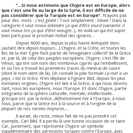
"...Si nous estimons que Chypre est en Europe, alors
que c'est une île au large de la Syrie, il est difficile de ne
pas considérer que la Turquie est en Europe".
N'ayons pas
peur des mots : c'est
géant !
Tout simplement :
Géant !
Dans la
catégorie
il vaut mieux entendre ça que d'être sourd
(variante:
il
vaut mieux lire ça que d'être aveugle
...), en voilà un qui est super
bien parti pour le prochain Nobel des ignares....
Depuis 6000 ans, depuis la plus haute Antiquité donc
(autant dire
depuis toujours
....) Chypre, et la Crète, et toutes les
îles de la mer Egée font partie de l'imaginaire collectif de la Grèce
et, par là, de celui des peuples européens. Chypre, c'est l'île de
Vénus, qui tire son nom des nombreux cyprès qui l'embellissent,
et où l'on a trouvé les premières traces du minerai de cuivre
(dont le nom vient de là). On connaît la jolie formule
La mer a un
pays, c'est la Grèce.
N'en déplaise à l'ignare Bild, depuis les plus
lointaines origines, Chypre est liée à la Grèce, à qui nous devons
tant, nous les européens, nous l'Europe. Et donc Chypre, partie
intégrante de la sphère culturelle, mentale, intellectuelle...
grecque est, par la Grèce,
définitivement liée
à l'Europe, à nous
tous, parce que la Grèce est à la source et à l'origine de la
plupart de nos
racines majeures....
Il aurait, du reste, mieux fait de ne pas prendre cet
exemple, Carl Bild. Il a perdu là une bonne occasion de se taire.
Car, justement, que représente Chypre: un symbole
supplémentaire des agressions turques contre l'Europe, avec