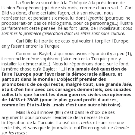
La Suède va succéder à la Tchéquie à la présidence de
l'Union Européenne (qui dure six mois, comme chacun sait...). Carl
Bild va donc, d'une certaine façon, et à son niveau, nous
représenter, et pendant six mois, lui dont l'
ignarité
(pourquoi ne
proposerait-on pas ce néologisme, pour ce personnage...) illustre
parfaitement cette pensée, hélas fort juste, de Finkielkraut :
nous
sommes la première génération dont les élites sont sans culture
.
Carl Bild fait partie de ceux qui veulent torpiller l'Europe,
en y faisant entrer la Turquie.
Comme un Baylet, à qui nous avons répondu il y a peu (1),
il reprend le même sophisme (faire entrer la Turquie pour y
installer la démocratie...). Nous lui répondrons donc, sur le fond,
la même chose qu'à Baylet :
"...il n’a jamais été question de
faire l’Europe pour favoriser la démocratie ailleurs, et
partout dans le monde ! L'objectif premier des
promoteurs de ce qui reste, malgré tout, une grande
idée,
était d'en finir avec ces carnages démentiels, ces suicides
collectifs que furent les deux guerres civiles européennes
de 14/18 et 39/45 (pour le plus grand profit d'autres,
comme les Etats-Unis...mais c'est une autre histoire).
Mais là où il innove (!!!!!!) c'est dans le choix de ses
arguments pour prouver l'évidence de la necéssité de
l'intégration de la Turquie. Il a osé dire,
texto
, et sans rire une
seule fois, et sans que le journaliste qui l'interrogeait ne
l'envoie
sur les roses
: