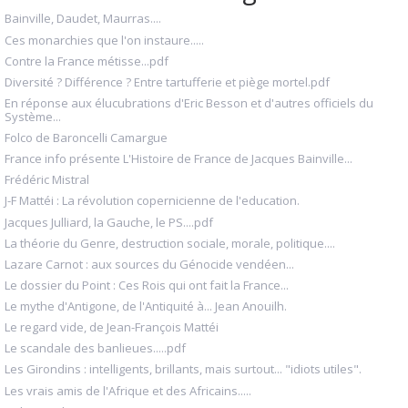
Bainville, Daudet, Maurras....
Ces monarchies que l'on instaure.....
Contre la France métisse...pdf
Diversité ? Différence ? Entre tartufferie et piège mortel.pdf
En réponse aux élucubrations d'Eric Besson et d'autres officiels du
Système...
Folco de Baroncelli Camargue
France info présente L'Histoire de France de Jacques Bainville...
Frédéric Mistral
J-F Mattéi : La révolution copernicienne de l'education.
Jacques Julliard, la Gauche, le PS....pdf
La théorie du Genre, destruction sociale, morale, politique....
Lazare Carnot : aux sources du Génocide vendéen...
Le dossier du Point : Ces Rois qui ont fait la France...
Le mythe d'Antigone, de l'Antiquité à... Jean Anouilh.
Le regard vide, de Jean-François Mattéi
Le scandale des banlieues.....pdf
Les Girondins : intelligents, brillants, mais surtout... "idiots utiles".
Les vrais amis de l'Afrique et des Africains.....