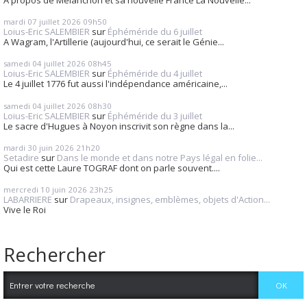
mardi 07
juillet 2026
09h50
Loius-Eric SALEMBIER
sur
Éphéméride du 6 juillet
A Wagram, l'Artillerie (aujourd'hui, ce serait le Génie...
samedi 04
juillet 2026
08h45
Loius-Eric SALEMBIER
sur
Éphéméride du 4 juillet
Le 4 juillet 1776 fut aussi l'indépendance américaine,...
samedi 04
juillet 2026
08h30
Loius-Eric SALEMBIER
sur
Éphéméride du 3 juillet
Le sacre d'Hugues à Noyon inscrivit son règne dans la...
mardi 30
juin 2026
21h20
Setadire
sur
Dans le monde et dans notre Pays légal en folie...
Qui est cette Laure TOGRAF dont on parle souvent....
mercredi 10
juin 2026
23h25
LABARRIERE
sur
Drapeaux, insignes, emblèmes, objets d'Action...
Vive le Roi
Rechercher