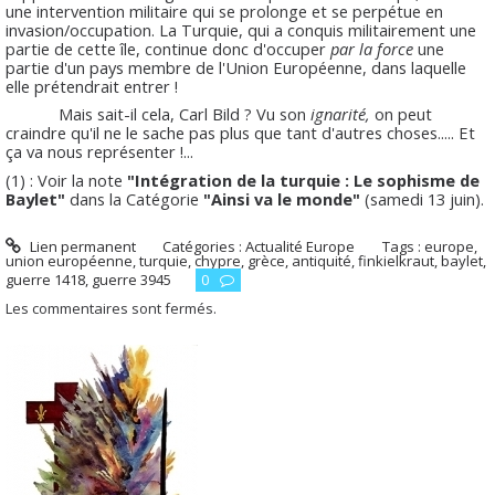
une intervention militaire qui se prolonge et se perpétue en
invasion/occupation. La Turquie, qui a conquis militairement une
partie de cette île, continue donc d'occuper
par la force
une
partie d'un pays membre de l'Union Européenne, dans laquelle
elle prétendrait entrer !
Mais sait-il cela, Carl Bild ? Vu son
ignarité,
on peut
craindre qu'il ne le sache pas plus que tant d'autres choses..... Et
ça va nous représenter !...
(1) : Voir la note
"Intégration de la turquie : Le sophisme de
Baylet"
dans la Catégorie
"Ainsi va le monde"
(samedi 13 juin).
Lien permanent
Catégories :
Actualité Europe
Tags :
europe
,
union européenne
,
turquie
,
chypre
,
grèce
,
antiquité
,
finkielkraut
,
baylet
,
guerre 1418
,
guerre 3945
0
Les commentaires sont fermés.