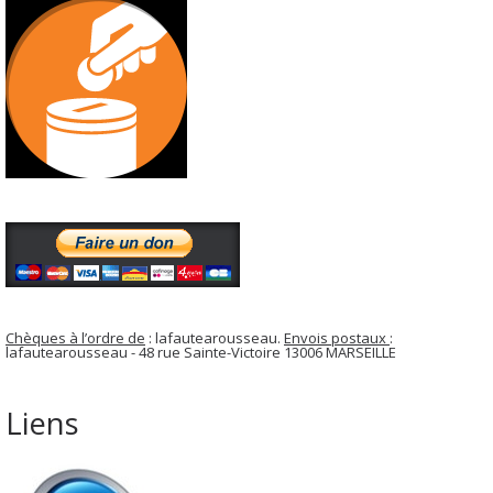
Chèques à l’ordre de
: lafautearousseau.
Envois postaux
:
lafautearousseau - 48 rue Sainte-Victoire 13006 MARSEILLE
Liens