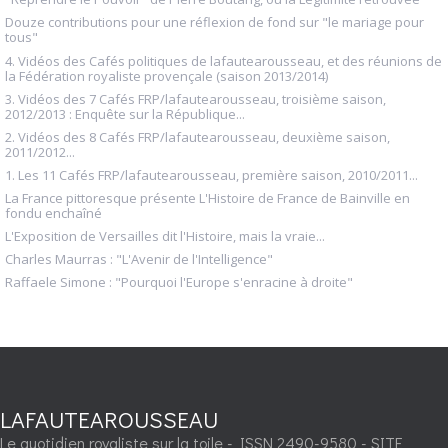
Douze contributions pour une réflexion de fond sur "le mariage pour
tous"
4. Vidéos des Cafés politiques de lafautearousseau, et des réunions de
la Fédération royaliste provençale (saison 2013/2014)
3. Vidéos des 7 Cafés FRP/lafautearousseau, troisième saison,
2012/2013 : Enquête sur la République...
2. Vidéos des 8 Cafés FRP/lafautearousseau, deuxième saison,
2011/2012...
1. Les 11 Cafés FRP/lafautearousseau, première saison, 2010/2011...
La France pittoresque présente L'Histoire de France de Bainville en
fondu enchaîné
L'Exposition de Versailles dit l'Histoire, mais la vraie...
Charles Maurras : "L'Avenir de l'Intelligence"
Raffaele Simone : "Pourquoi l'Europe s'enracine à droite"
LAFAUTEAROUSSEAU
Le quotidien royaliste sur la toile - ISSN 2490-9580 - SITE