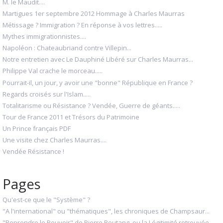
M. le Maudit....
Martigues 1er septembre 2012 Hommage à Charles Maurras
Métissage ? Immigration ? En réponse à vos lettres.....
Mythes immigrationnistes....
Napoléon : Chateaubriand contre Villepin...
Notre entretien avec Le Dauphiné Libéré sur Charles Maurras...
Philippe Val crache le morceau.....
Pourrait-il, un jour, y avoir une "bonne" République en France ?
Regards croisés sur l'Islam.....
Totalitarisme ou Résistance ? Vendée, Guerre de géants.....
Tour de France 2011 et Trésors du Patrimoine
Un Prince français PDF
Une visite chez Charles Maurras....
Vendée Résistance !
Pages
Qu'est-ce que le "Système" ?
"A l'international" ou "thématiques", les chroniques de Champsaur...
"Reprendre le Pouvoir" de Pierre Boutang, ou la Légitimité retrouvée