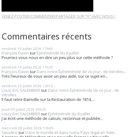
VENEZ POSTER/COMMENTER/PARTAGER SUR "X" AVEC NOUS !
Commentaires récents
vendredi 10
juillet 2026
17h40
François Davin
sur
Éphéméride du 8 juillet
Pourriez-vous nous en dire un peu plus sur cette méthode ?
vendredi 10
juillet 2026
17h35
François Davin
sur
Dans notre Éphéméride de ce jour : de Vitrolles...
Très heureux de vous avoir un peu aidé, sur ce sujet en...
vendredi 10
juillet 2026
12h15
Loius-Eric SALEMBIER
sur
Dans notre Éphéméride de ce jour : de
Vitrolles...
Il faut relire Bainville sur la Restauration de 1814,...
jeudi 09
juillet 2026
09h35
Loius-Eric SALEMBIER
sur
Éphéméride du 8 juillet
j'ai écrit une méthode de calculs, reconnue et publiée...
mercredi 08
juillet 2026
13h05
Setadire
sur
Dans le monde et dans notre Pays légal en folie...
A propos de Mélanchon et sa nouvelle France La Nouvelle...