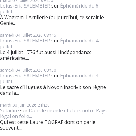
mardi 07
juillet 2026
09h50
Loius-Eric SALEMBIER
sur
Éphéméride du 6
juillet
A Wagram, l'Artillerie (aujourd'hui, ce serait le
Génie...
samedi 04
juillet 2026
08h45
Loius-Eric SALEMBIER
sur
Éphéméride du 4
juillet
Le 4 juillet 1776 fut aussi l'indépendance
américaine,...
samedi 04
juillet 2026
08h30
Loius-Eric SALEMBIER
sur
Éphéméride du 3
juillet
Le sacre d'Hugues à Noyon inscrivit son règne
dans la...
mardi 30
juin 2026
21h20
Setadire
sur
Dans le monde et dans notre Pays
légal en folie...
Qui est cette Laure TOGRAF dont on parle
souvent....