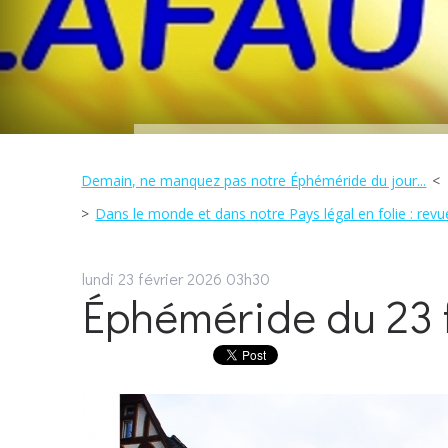
Demain, ne manquez pas notre Éphéméride du jour...
Dans le monde et dans notre Pays légal en folie : revue
lundi 23
février 2026
03h30
Éphéméride du 23 f