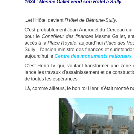
1634 : Mesme Gallet vend son Hôtel à Sully...
...et l'Hôtel devient
l'Hôtel de Béthune-Sully
.
C'est probablement Jean Androuet du Cerceau qui con
pour le
Contrôleur des finances
Mesme Gallet, entr
accès à la
Place Royale
, aujourd’hui
Place des Vo
Sully - l'ancien ministre des finances et surintendan
aujourd'hui le
Centre des monuments nationaux
.
C’est Henri IV qui, voulant transformer une zone
lancé les travaux d'assainissement et de construction
de toutes les espérances.
Là, comme ailleurs, le bon roi Henri s'était montré 