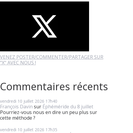
VENEZ POSTER/COMMENTER/PARTAGER SUR
"X" AVEC NOUS !
Commentaires récents
vendredi 10
juillet 2026
17h40
François Davin
sur
Éphéméride du 8 juillet
Pourriez-vous nous en dire un peu plus sur
cette méthode ?
vendredi 10
juillet 2026
17h35