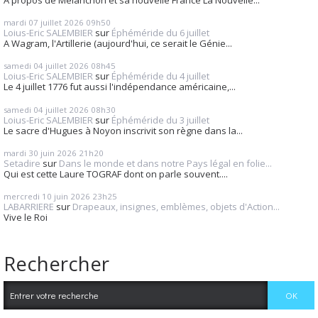
mardi 07
juillet 2026
09h50
Loius-Eric SALEMBIER
sur
Éphéméride du 6 juillet
A Wagram, l'Artillerie (aujourd'hui, ce serait le Génie...
samedi 04
juillet 2026
08h45
Loius-Eric SALEMBIER
sur
Éphéméride du 4 juillet
Le 4 juillet 1776 fut aussi l'indépendance américaine,...
samedi 04
juillet 2026
08h30
Loius-Eric SALEMBIER
sur
Éphéméride du 3 juillet
Le sacre d'Hugues à Noyon inscrivit son règne dans la...
mardi 30
juin 2026
21h20
Setadire
sur
Dans le monde et dans notre Pays légal en folie...
Qui est cette Laure TOGRAF dont on parle souvent....
mercredi 10
juin 2026
23h25
LABARRIERE
sur
Drapeaux, insignes, emblèmes, objets d'Action...
Vive le Roi
Rechercher