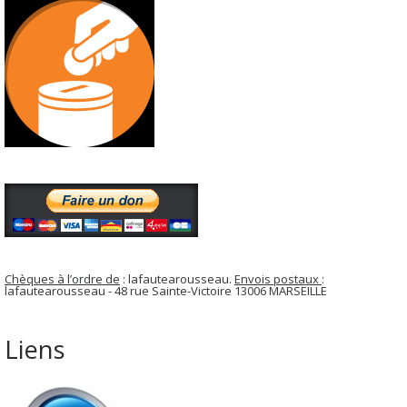
Chèques à l’ordre de
: lafautearousseau.
Envois postaux
:
lafautearousseau - 48 rue Sainte-Victoire 13006 MARSEILLE
Liens