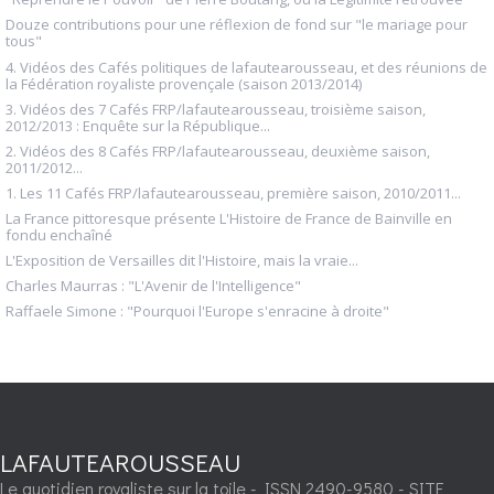
Douze contributions pour une réflexion de fond sur "le mariage pour
tous"
4. Vidéos des Cafés politiques de lafautearousseau, et des réunions de
la Fédération royaliste provençale (saison 2013/2014)
3. Vidéos des 7 Cafés FRP/lafautearousseau, troisième saison,
2012/2013 : Enquête sur la République...
2. Vidéos des 8 Cafés FRP/lafautearousseau, deuxième saison,
2011/2012...
1. Les 11 Cafés FRP/lafautearousseau, première saison, 2010/2011...
La France pittoresque présente L'Histoire de France de Bainville en
fondu enchaîné
L'Exposition de Versailles dit l'Histoire, mais la vraie...
Charles Maurras : "L'Avenir de l'Intelligence"
Raffaele Simone : "Pourquoi l'Europe s'enracine à droite"
LAFAUTEAROUSSEAU
Le quotidien royaliste sur la toile - ISSN 2490-9580 - SITE