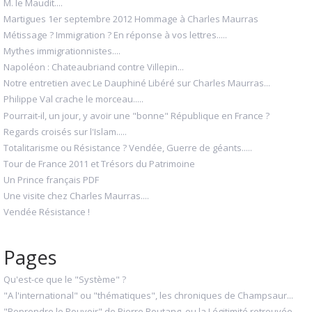
M. le Maudit....
Martigues 1er septembre 2012 Hommage à Charles Maurras
Métissage ? Immigration ? En réponse à vos lettres.....
Mythes immigrationnistes....
Napoléon : Chateaubriand contre Villepin...
Notre entretien avec Le Dauphiné Libéré sur Charles Maurras...
Philippe Val crache le morceau.....
Pourrait-il, un jour, y avoir une "bonne" République en France ?
Regards croisés sur l'Islam.....
Totalitarisme ou Résistance ? Vendée, Guerre de géants.....
Tour de France 2011 et Trésors du Patrimoine
Un Prince français PDF
Une visite chez Charles Maurras....
Vendée Résistance !
Pages
Qu'est-ce que le "Système" ?
"A l'international" ou "thématiques", les chroniques de Champsaur...
"Reprendre le Pouvoir" de Pierre Boutang, ou la Légitimité retrouvée