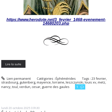
https://www.herodote.net/3_fevrier_1468-evenement-
14680203.php
Lire la suite
Lien permanent
Catégories :
Éphémérides
Tags :
23 fevrier
,
strasbourg
,
gutenberg
,
mayence
,
lorraine
,
leszczynski
,
louis xv
,
metz
,
nancy
,
toul
,
verdun
,
cesar
,
guerre des gaules
1
lundi 20
octobre 2025
03h30