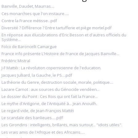
Bainville, Daudet, Maurras....
Ces monarchies que l'on instaure.....
Contre la France métisse...pdf
Diversité ? Différence ? Entre tartufferie et piège mortel.pdf
En réponse aux élucubrations d'Eric Besson et d'autres officiels du
Système...
Folco de Baroncelli Camargue
France info présente L'Histoire de France de Jacques Bainville...
Frédéric Mistral
J-F Mattéi : La révolution copernicienne de l'education.
Jacques Julliard, la Gauche, le PS....pdf
La théorie du Genre, destruction sociale, morale, politique....
Lazare Carnot : aux sources du Génocide vendéen...
Le dossier du Point : Ces Rois qui ont fait la France...
Le mythe d'Antigone, de l'Antiquité à... Jean Anouilh.
Le regard vide, de Jean-François Mattéi
Le scandale des banlieues.....pdf
Les Girondins : intelligents, brillants, mais surtout... "idiots utiles".
Les vrais amis de l'Afrique et des Africains.....