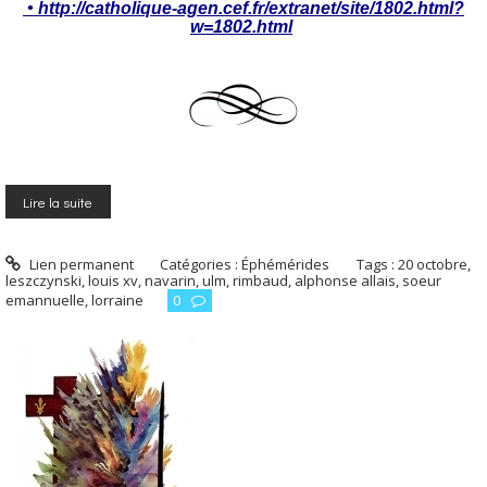
• http://catholique-agen.cef.fr/extranet/site/1802.html?
w=1802.html
Lire la suite
Lien permanent
Catégories :
Éphémérides
Tags :
20 octobre
,
leszczynski
,
louis xv
,
navarin
,
ulm
,
rimbaud
,
alphonse allais
,
soeur
emannuelle
,
lorraine
0