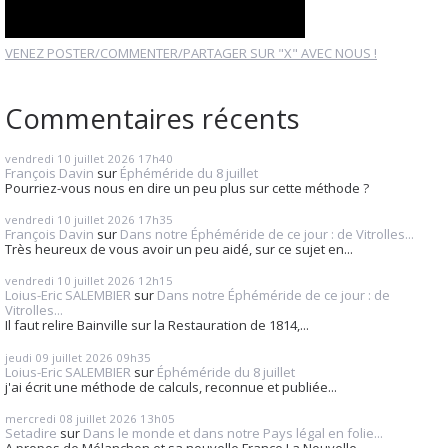
VENEZ POSTER/COMMENTER/PARTAGER SUR "X" AVEC NOUS !
Commentaires récents
vendredi 10
juillet 2026
17h40
François Davin
sur
Éphéméride du 8 juillet
Pourriez-vous nous en dire un peu plus sur cette méthode ?
vendredi 10
juillet 2026
17h35
François Davin
sur
Dans notre Éphéméride de ce jour : de Vitrolles...
Très heureux de vous avoir un peu aidé, sur ce sujet en...
vendredi 10
juillet 2026
12h15
Loius-Eric SALEMBIER
sur
Dans notre Éphéméride de ce jour : de
Vitrolles...
Il faut relire Bainville sur la Restauration de 1814,...
jeudi 09
juillet 2026
09h35
Loius-Eric SALEMBIER
sur
Éphéméride du 8 juillet
j'ai écrit une méthode de calculs, reconnue et publiée...
mercredi 08
juillet 2026
13h05
Setadire
sur
Dans le monde et dans notre Pays légal en folie...
A propos de Mélanchon et sa nouvelle France La Nouvelle...