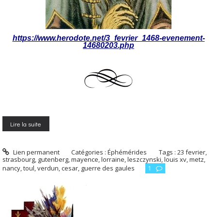
https://www.herodote.net/3_fevrier_1468-evenement-
14680203.php
Lire la suite
Lien permanent
Catégories :
Éphémérides
Tags :
23 fevrier
,
strasbourg
,
gutenberg
,
mayence
,
lorraine
,
leszczynski
,
louis xv
,
metz
,
nancy
,
toul
,
verdun
,
cesar
,
guerre des gaules
1