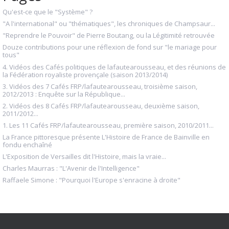
Qu'est-ce que le "Système" ?
"A l'international" ou "thématiques", les chroniques de Champsaur...
"Reprendre le Pouvoir" de Pierre Boutang, ou la Légitimité retrouvée
Douze contributions pour une réflexion de fond sur "le mariage pour
tous"
4. Vidéos des Cafés politiques de lafautearousseau, et des réunions de
la Fédération royaliste provençale (saison 2013/2014)
3. Vidéos des 7 Cafés FRP/lafautearousseau, troisième saison,
2012/2013 : Enquête sur la République...
2. Vidéos des 8 Cafés FRP/lafautearousseau, deuxième saison,
2011/2012...
1. Les 11 Cafés FRP/lafautearousseau, première saison, 2010/2011...
La France pittoresque présente L'Histoire de France de Bainville en
fondu enchaîné
L'Exposition de Versailles dit l'Histoire, mais la vraie...
Charles Maurras : "L'Avenir de l'Intelligence"
Raffaele Simone : "Pourquoi l'Europe s'enracine à droite"