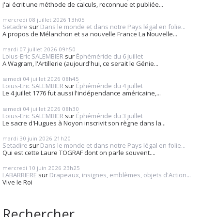
j'ai écrit une méthode de calculs, reconnue et publiée...
mercredi 08
juillet 2026
13h05
Setadire
sur
Dans le monde et dans notre Pays légal en folie...
A propos de Mélanchon et sa nouvelle France La Nouvelle...
mardi 07
juillet 2026
09h50
Loius-Eric SALEMBIER
sur
Éphéméride du 6 juillet
A Wagram, l'Artillerie (aujourd'hui, ce serait le Génie...
samedi 04
juillet 2026
08h45
Loius-Eric SALEMBIER
sur
Éphéméride du 4 juillet
Le 4 juillet 1776 fut aussi l'indépendance américaine,...
samedi 04
juillet 2026
08h30
Loius-Eric SALEMBIER
sur
Éphéméride du 3 juillet
Le sacre d'Hugues à Noyon inscrivit son règne dans la...
mardi 30
juin 2026
21h20
Setadire
sur
Dans le monde et dans notre Pays légal en folie...
Qui est cette Laure TOGRAF dont on parle souvent....
mercredi 10
juin 2026
23h25
LABARRIERE
sur
Drapeaux, insignes, emblèmes, objets d'Action...
Vive le Roi
Rechercher