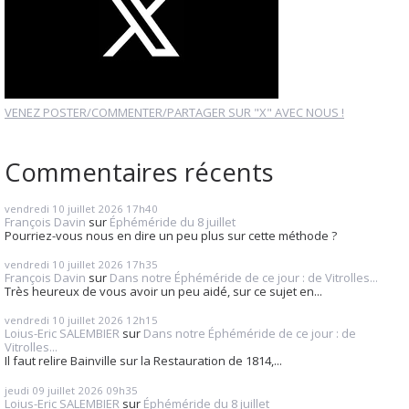
VENEZ POSTER/COMMENTER/PARTAGER SUR "X" AVEC NOUS !
Commentaires récents
vendredi 10
juillet 2026
17h40
François Davin
sur
Éphéméride du 8 juillet
Pourriez-vous nous en dire un peu plus sur cette méthode ?
vendredi 10
juillet 2026
17h35
François Davin
sur
Dans notre Éphéméride de ce jour : de Vitrolles...
Très heureux de vous avoir un peu aidé, sur ce sujet en...
vendredi 10
juillet 2026
12h15
Loius-Eric SALEMBIER
sur
Dans notre Éphéméride de ce jour : de
Vitrolles...
Il faut relire Bainville sur la Restauration de 1814,...
jeudi 09
juillet 2026
09h35
Loius-Eric SALEMBIER
sur
Éphéméride du 8 juillet