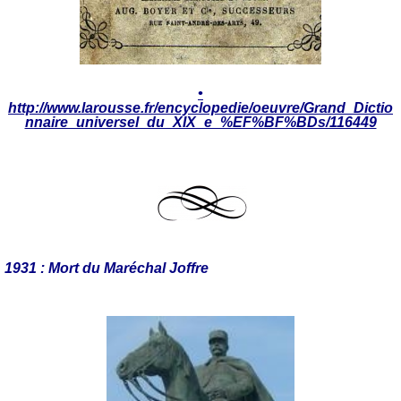
•
http://www.larousse.fr/encyclopedie/oeuvre/Grand_Dictio
nnaire_universel_du_XIX_e_%EF%BF%BDs/116449
1931 : Mort du Maréchal Joffre