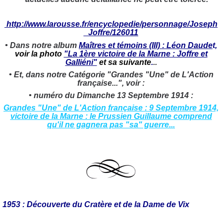
http://www.larousse.fr/encyclopedie/personnage/Joseph
_Joffre/126011
• Dans notre album
Maîtres et témoins (III) : Léon Daude
t,
voir la photo
"La 1ère victoire de la Marne : Joffre et
Galliéni"
et sa suivante
.
..
• Et, dans notre Catégorie "Grandes "Une" de L'Action
française...", voir :
• numéro du Dimanche 13 Septembre 1914 :
Grandes "Une" de L'Action française : 9 Septembre 1914,
victoire de la Marne : le Prussien Guillaume comprend
qu'il ne gagnera pas "sa" guerre...
1953 : Découverte du Cratère et de la Dame de Vix