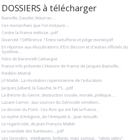
DOSSIERS à télécharger
Bainville, Daudet, Maurras....
Ces monarchies que l'on instaure.....
Contre la France métisse...pdf
Diversité ? Différence ? Entre tartufferie et piège mortel.pdf
En réponse aux élucubrations d'Eric Besson et d'autres officiels du
Système...
Folco de Baroncelli Camargue
France info présente L'Histoire de France de Jacques Bainville...
Frédéric Mistral
J-F Mattéi : La révolution copernicienne de l'education.
Jacques Julliard, la Gauche, le PS....pdf
La théorie du Genre, destruction sociale, morale, politique....
Lazare Carnot : aux sources du Génocide vendéen...
Le dossier du Point : Ces Rois qui ont fait la France...
Le mythe d'Antigone, de l'Antiquité à... Jean Anouilh.
Le regard vide, de Jean-François Mattéi
Le scandale des banlieues.....pdf
Les Girondins : intelligents, brillants, mais surtout... "idiots utiles".