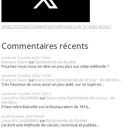
VENEZ POSTER/COMMENTER/PARTAGER SUR "X" AVEC NOUS !
Commentaires récents
vendredi 10
juillet 2026
17h40
François Davin
sur
Éphéméride du 8 juillet
Pourriez-vous nous en dire un peu plus sur cette méthode ?
vendredi 10
juillet 2026
17h35
François Davin
sur
Dans notre Éphéméride de ce jour : de Vitrolles...
Très heureux de vous avoir un peu aidé, sur ce sujet en...
vendredi 10
juillet 2026
12h15
Loius-Eric SALEMBIER
sur
Dans notre Éphéméride de ce jour : de
Vitrolles...
Il faut relire Bainville sur la Restauration de 1814,...
jeudi 09
juillet 2026
09h35
Loius-Eric SALEMBIER
sur
Éphéméride du 8 juillet
j'ai écrit une méthode de calculs, reconnue et publiée...