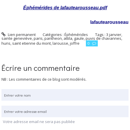
Éphémérides de lafautearousseau.pdf
lafautearousseau
Lien permanent
Catégories :
Éphémérides
Tags :
3 janvier
,
sainte geneviève
,
paris
,
pantheon
,
attila
,
gaule
,
puvis de chavannes
,
huns
,
saint etienne du mont
,
larousse
,
joffre
0
Écrire un commentaire
NB : Les commentaires de ce blog sont modérés.
Votre adresse email ne sera pas publiée