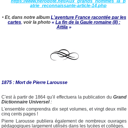
https://www.herodote.net/Aux_grands_hommes_la_p
atrie_reconnaissante-article-14.php
• Et, dans notre album
L'aventure France racontée par les
cartes
,
voir la photo
«
La fin de la Gaule romaine (II) :
Attila
»
1875 : Mort de Pierre Larousse
C'est à partir de 1864 qu'il effectuera la publication du
Grand
Dictionnaire Universel
:
L'ensemble comprendra dix sept volumes, et vingt deux mille
cinq cents pages !
Pierre Larousse publiera également de nombreux ouvrages
pédagogiques largement utilisés dans les lycées et collèges.