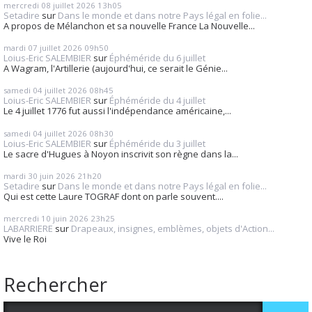
mercredi 08
juillet 2026
13h05
Setadire
sur
Dans le monde et dans notre Pays légal en folie...
A propos de Mélanchon et sa nouvelle France La Nouvelle...
mardi 07
juillet 2026
09h50
Loius-Eric SALEMBIER
sur
Éphéméride du 6 juillet
A Wagram, l'Artillerie (aujourd'hui, ce serait le Génie...
samedi 04
juillet 2026
08h45
Loius-Eric SALEMBIER
sur
Éphéméride du 4 juillet
Le 4 juillet 1776 fut aussi l'indépendance américaine,...
samedi 04
juillet 2026
08h30
Loius-Eric SALEMBIER
sur
Éphéméride du 3 juillet
Le sacre d'Hugues à Noyon inscrivit son règne dans la...
mardi 30
juin 2026
21h20
Setadire
sur
Dans le monde et dans notre Pays légal en folie...
Qui est cette Laure TOGRAF dont on parle souvent....
mercredi 10
juin 2026
23h25
LABARRIERE
sur
Drapeaux, insignes, emblèmes, objets d'Action...
Vive le Roi
Rechercher