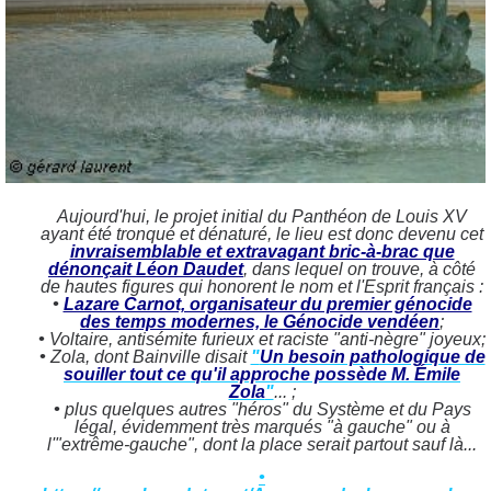
Aujourd'hui, le projet initial du Panthéon de Louis XV
ayant été tronqué et dénaturé, le lieu est donc devenu cet
invraisemblable et extravagant bric-à-brac que
dénonçait Léon Daudet
, dans lequel on trouve, à côté
de hautes figures qui honorent le nom et l'Esprit français :
•
Lazare Carnot, organisateur du premier génocide
des temps modernes, le Génocide vendéen
;
•
Voltaire, antisémite furieux et raciste "anti-nègre" joyeux;
•
Zola, dont Bainville disait
"
Un besoin pathologique de
souiller tout ce qu'il approche possède M. Émile
Zola
"
... ;
•
plus quelques autres "héros" du Système et du Pays
légal, évidemment très marqués "à gauche" ou à
l'"extrême-gauche", dont la place serait partout sauf là...
•