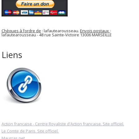
Chèques à l’ordre de
: lafautearousseau.
Envois postaux
:
lafautearousseau - 48 rue Sainte-Victoire 13006 MARSEILLE
Liens
Action française - Centre Royaliste d'Action française. Site officiel.
Le Comte de Paris. Site officiel.
Maurras.net.