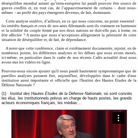
déséquilibre mondial autant qu’intra-européen lui paraît pouvoir être source de
graves conflits et, en tout cas, de l’appauvrissement de certains – dont nous-
mêmes
- au profit des pays émergents devenus, de fait, dominants.
Cette analyse soulève, d’ailleurs, en ce qui nous concerne, un point essentiel :
les intérêts français et ceux de nos amis Allemands sont-ils vraiment en harmonie
et la solidité du couple formé par nos deux nations ne doit-elle pas, à terme, en
être affectée ? A moins que nous n’acceptions allègrement la pérennité de cette
situation de déséquilibre et, de fait, de dépendance.
A noter que cette conférence, claire et extrêmement documentée, rejoint, en de
nombreux points, les différentes analyses et les débats que nous avons menés,
ici-même, en particulier dans le cadre de nos récents Cafés actualité dont nous
avons mis les vidéos en ligne.
Pouvons-nous encore ajouter qu'il nous paraît hautement symptomatique que de
pareilles analyses puissent être, aujourd'hui, développées dans le cadre d'une
institution aussi importante et officielle que l'Institut des Hautes Etudes de la
Défense Nationale ?
(1) :
Institut des Hautes Etudes de la Défense Nationale
, où sont conviés
les élus, les institutionnels prévus en charge de hauts postes, les grands
acteurs économiques français, les médias....