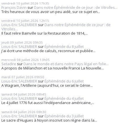
vendredi 10
juillet 2026
17h35
François Davin
sur
Dans notre Éphéméride de ce jour : de Vitrolles...
Très heureux de vous avoir un peu aidé, sur ce sujet en...
vendredi 10
juillet 2026
12h15
Loius-Eric SALEMBIER
sur
Dans notre Éphéméride de ce jour : de
Vitrolles...
Il faut relire Bainville sur la Restauration de 1814,...
jeudi 09
juillet 2026
09h35
Loius-Eric SALEMBIER
sur
Éphéméride du 8 juillet
j'ai écrit une méthode de calculs, reconnue et publiée...
mercredi 08
juillet 2026
13h05
Setadire
sur
Dans le monde et dans notre Pays légal en folie...
A propos de Mélanchon et sa nouvelle France La Nouvelle...
mardi 07
juillet 2026
09h50
Loius-Eric SALEMBIER
sur
Éphéméride du 6 juillet
A Wagram, l'Artillerie (aujourd'hui, ce serait le Génie...
samedi 04
juillet 2026
08h45
Loius-Eric SALEMBIER
sur
Éphéméride du 4 juillet
Le 4 juillet 1776 fut aussi l'indépendance américaine,...
samedi 04
juillet 2026
08h30
Loius-Eric SALEMBIER
sur
Éphéméride du 3 juillet
Le sacre d'Hugues à Noyon inscrivit son règne dans la...