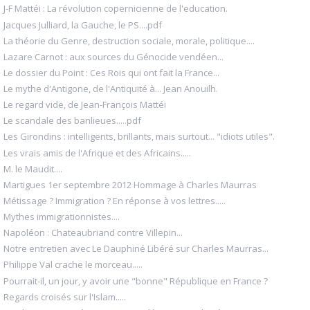
J-F Mattéi : La révolution copernicienne de l'education.
Jacques Julliard, la Gauche, le PS....pdf
La théorie du Genre, destruction sociale, morale, politique....
Lazare Carnot : aux sources du Génocide vendéen...
Le dossier du Point : Ces Rois qui ont fait la France...
Le mythe d'Antigone, de l'Antiquité à... Jean Anouilh.
Le regard vide, de Jean-François Mattéi
Le scandale des banlieues.....pdf
Les Girondins : intelligents, brillants, mais surtout... "idiots utiles".
Les vrais amis de l'Afrique et des Africains.....
M. le Maudit....
Martigues 1er septembre 2012 Hommage à Charles Maurras
Métissage ? Immigration ? En réponse à vos lettres.....
Mythes immigrationnistes....
Napoléon : Chateaubriand contre Villepin...
Notre entretien avec Le Dauphiné Libéré sur Charles Maurras...
Philippe Val crache le morceau.....
Pourrait-il, un jour, y avoir une "bonne" République en France ?
Regards croisés sur l'Islam.....