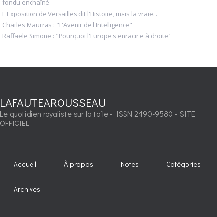
fondu enchaîné
L'Exposition de Versailles dit l'Histoire, mais la vraie...
Charles Maurras : "L'Avenir de l'Intelligence"
Raffaele Simone : "Pourquoi l'Europe s'enracine à droite"
LAFAUTEAROUSSEAU
Le quotidien royaliste sur la toile - ISSN 2490-9580 - SITE
OFFICIEL
Accueil
À propos
Notes
Catégories
Archives