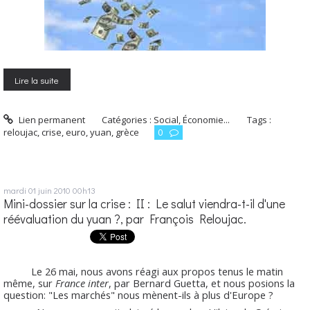
Lire la suite
Lien permanent
Catégories :
Social, Économie...
Tags :
reloujac
,
crise
,
euro
,
yuan
,
grèce
0
mardi 01
juin 2010
00h13
Mini-dossier sur la crise : II : Le salut viendra-t-il d'une
réévaluation du yuan ?, par François Reloujac.
Le 26 mai, nous avons réagi aux propos tenus le matin
même, sur
France inter
, par Bernard Guetta, et nous posions la
question: "Les marchés" nous mènent-ils à plus d'Europe ?