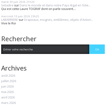
mardi 30
juin 2026
21h20
Setadire
sur
Dans le monde et dans notre Pays légal en folie...
Qui est cette Laure TOGRAF dont on parle souvent....
mercredi 10
juin 2026
23h25
LABARRIERE
sur
Drapeaux, insignes, emblèmes, objets d'Action...
Vive le Roi
Rechercher
Archives
août 2026
juillet 2026
juin 2026
mai 2026
avril 2026
mars 2026