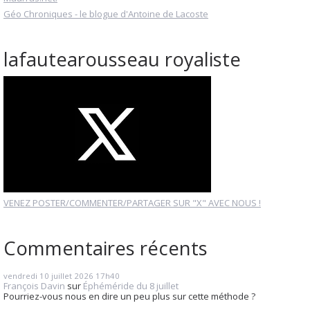
Géo Chroniques - le blogue d'Antoine de Lacoste
lafautearousseau royaliste
VENEZ POSTER/COMMENTER/PARTAGER SUR "X" AVEC NOUS !
Commentaires récents
vendredi 10
juillet 2026
17h40
François Davin
sur
Éphéméride du 8 juillet
Pourriez-vous nous en dire un peu plus sur cette méthode ?