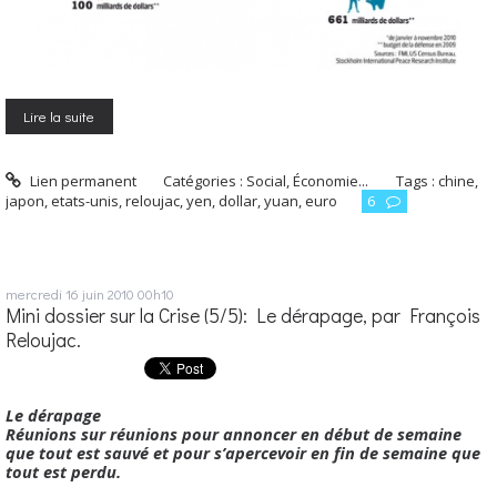
Lire la suite
Lien permanent
Catégories :
Social, Économie...
Tags :
chine
,
japon
,
etats-unis
,
reloujac
,
yen
,
dollar
,
yuan
,
euro
6
mercredi 16
juin 2010
00h10
Mini dossier sur la Crise (5/5): Le dérapage, par François
Reloujac.
Le dérapage
Réunions sur réunions pour annoncer en début de semaine
que tout est sauvé et pour s’apercevoir en fin de semaine que
tout est perdu.