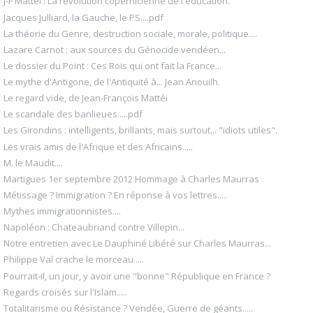
J-F Mattéi : La révolution copernicienne de l'education.
Jacques Julliard, la Gauche, le PS....pdf
La théorie du Genre, destruction sociale, morale, politique....
Lazare Carnot : aux sources du Génocide vendéen...
Le dossier du Point : Ces Rois qui ont fait la France...
Le mythe d'Antigone, de l'Antiquité à... Jean Anouilh.
Le regard vide, de Jean-François Mattéi
Le scandale des banlieues.....pdf
Les Girondins : intelligents, brillants, mais surtout... "idiots utiles".
Les vrais amis de l'Afrique et des Africains.....
M. le Maudit....
Martigues 1er septembre 2012 Hommage à Charles Maurras
Métissage ? Immigration ? En réponse à vos lettres.....
Mythes immigrationnistes....
Napoléon : Chateaubriand contre Villepin...
Notre entretien avec Le Dauphiné Libéré sur Charles Maurras...
Philippe Val crache le morceau.....
Pourrait-il, un jour, y avoir une "bonne" République en France ?
Regards croisés sur l'Islam.....
Totalitarisme ou Résistance ? Vendée, Guerre de géants.....