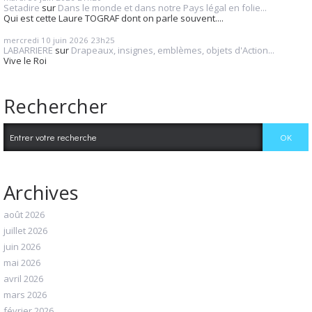
Setadire
sur
Dans le monde et dans notre Pays légal en folie...
Qui est cette Laure TOGRAF dont on parle souvent....
mercredi 10
juin 2026
23h25
LABARRIERE
sur
Drapeaux, insignes, emblèmes, objets d'Action...
Vive le Roi
Rechercher
Archives
août 2026
juillet 2026
juin 2026
mai 2026
avril 2026
mars 2026
février 2026