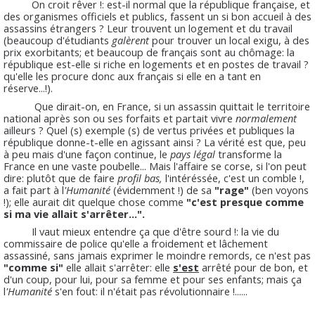
On croit rêver !: est-il normal que la république française, et
des organismes officiels et publics, fassent un si bon accueil à des
assassins étrangers ? Leur trouvent un logement et du travail
(beaucoup d'étudiants
galèrent
pour trouver un local exigu, à des
prix exorbitants; et beaucoup de français sont au chômage: la
république est-elle si riche en logements et en postes de travail ?
qu'elle les procure donc aux français si elle en a tant en
réserve...!).
Que dirait-on, en France, si un assassin quittait le territoire
national après son ou ses forfaits et partait vivre
normalement
ailleurs ? Quel (s) exemple (s) de vertus privées et publiques la
république donne-t-elle en agissant ainsi ? La vérité est que, peu
à peu mais d'une façon continue, le
pays légal
transforme la
France en une vaste poubelle... Mais l'affaire se corse, si l'on peut
dire: plutôt que de faire
profil bas,
l'intéréssée, c'est un comble !,
a fait part à l
'Humanité
(évidemment !) de sa
"rage"
(ben voyons
!); elle aurait dit quelque chose comme
"c'est presque comme
si ma vie allait s'arrêter...".
Il vaut mieux entendre ça que d'être sourd !: la vie du
commissaire de police qu'elle a froidement et lâchement
assassiné, sans jamais exprimer le moindre remords, ce n'est pas
"comme si"
elle allait s'arrêter: elle
s'est
arrêté pour de bon, et
d'un coup, pour lui, pour sa femme et pour ses enfants; mais ça
l
'Humanité
s'en fout: il n'était pas révolutionnaire !......