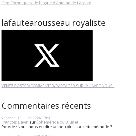
Géo Chroniques - le blogue d'Antoine de Lacoste
lafautearousseau royaliste
VENEZ POSTER/COMMENTER/PARTAGER SUR "X" AVEC NOUS !
Commentaires récents
vendredi 10
juillet 2026
17h40
François Davin
sur
Éphéméride du 8 juillet
Pourriez-vous nous en dire un peu plus sur cette méthode ?