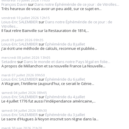
vendredi 10
juillet 2026
17h35
François Davin
sur
Dans notre Éphéméride de ce jour : de Vitrolles...
Très heureux de vous avoir un peu aidé, sur ce sujet en...
vendredi 10
juillet 2026
12h15
Loius-Eric SALEMBIER
sur
Dans notre Éphéméride de ce jour : de
Vitrolles...
Il faut relire Bainville sur la Restauration de 1814,...
jeudi 09
juillet 2026
09h35
Loius-Eric SALEMBIER
sur
Éphéméride du 8 juillet
j'ai écrit une méthode de calculs, reconnue et publiée...
mercredi 08
juillet 2026
13h05
Setadire
sur
Dans le monde et dans notre Pays légal en folie...
A propos de Mélanchon et sa nouvelle France La Nouvelle...
mardi 07
juillet 2026
09h50
Loius-Eric SALEMBIER
sur
Éphéméride du 6 juillet
A Wagram, l'Artillerie (aujourd'hui, ce serait le Génie...
samedi 04
juillet 2026
08h45
Loius-Eric SALEMBIER
sur
Éphéméride du 4 juillet
Le 4 juillet 1776 fut aussi l'indépendance américaine,...
samedi 04
juillet 2026
08h30
Loius-Eric SALEMBIER
sur
Éphéméride du 3 juillet
Le sacre d'Hugues à Noyon inscrivit son règne dans la...
mardi 30
juin 2026
21h20