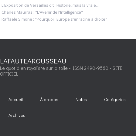
L'Exposition de Versailles dit l'Histoire, mais la vraie...
Charles Maurras : "L'Avenir de l'Intelligence"
Raffaele Simone : "Pourquoi l'Europe s'enracine à droite"
LAFAUTEAROUSSEAU
Le quotidien royaliste sur la toile - ISSN 2490-9580 - SITE
OFFICIEL
Accueil
À propos
Notes
Catégories
Archives