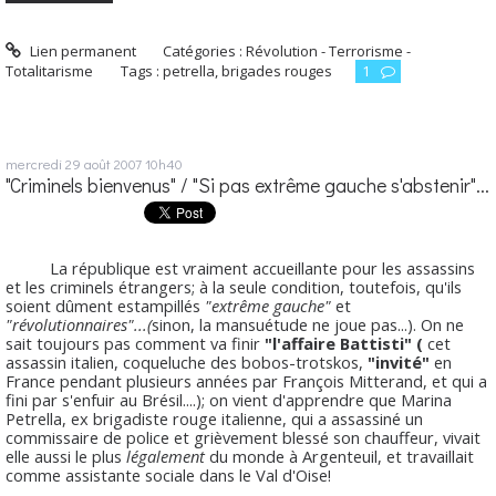
Lien permanent
Catégories :
Révolution - Terrorisme -
Totalitarisme
Tags :
petrella
,
brigades rouges
1
mercredi 29
août 2007
10h40
"Criminels bienvenus" / "Si pas extrême gauche s'abstenir"...
La république est vraiment accueillante pour les assassins
et les criminels étrangers; à la seule condition, toutefois, qu'ils
soient dûment estampillés
"extrême gauche"
et
"révolutionnaires"...(
sinon, la mansuétude ne joue pas...). On ne
sait toujours pas comment va finir
"l'affaire Battisti" (
cet
assassin italien, coqueluche des bobos-trotskos,
"invité"
en
France pendant plusieurs années par François Mitterand, et qui a
fini par s'enfuir au Brésil....); on vient d'apprendre que Marina
Petrella, ex brigadiste rouge italienne, qui a assassiné un
commissaire de police et grièvement blessé son chauffeur, vivait
elle aussi le plus
légalement
du monde à Argenteuil, et travaillait
comme assistante sociale dans le Val d'Oise!