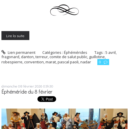
Lire la suite
Lien permanent
Catégories :
Éphémérides
Tags :
5 avril
,
fragonard
,
danton
,
terreur
,
comite de salut public
,
guillotine
,
robespierre
,
convention
,
marat
,
pascal paoli
,
nadar
0
dimanche 08
février 2026
03h30
Éphéméride du 8 février