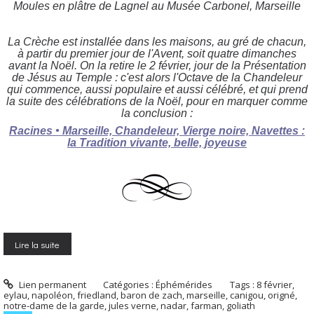
Moules en plâtre de Lagnel au Musée Carbonel, Marseille
La Crèche est installée dans les maisons, au gré de chacun,
à partir du premier jour de l'Avent, soit quatre dimanches
avant la Noël. On la retire le 2 février, jour de la Présentation
de Jésus au Temple : c'est alors l'Octave de la Chandeleur
qui commence, aussi populaire et aussi célébré, et qui prend
la suite des célébrations de la Noël, pour en marquer comme
la conclusion :
Racines • Marseille, Chandeleur, Vierge noire, Navettes :
la Tradition vivante, belle, joyeuse
Lire la suite
Lien permanent
Catégories :
Éphémérides
Tags :
8 février
,
eylau
,
napoléon
,
friedland
,
baron de zach
,
marseille
,
canigou
,
origné
,
notre-dame de la garde
,
jules verne
,
nadar
,
farman
,
goliath