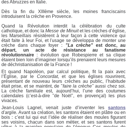
des Abruzzes en Italie.
Dès la fin du XIIIème siècle, les moines franciscains
introduisent la crèche en Provence.
Quand la Révolution interdit la célébration du culte
catholique, et donc la
Messe de Minuit
et les crèches d’église,
les Marseillais résistèrent à leur façon à cette violence qui
était faite à leur Foi, et l'usage se développa de monter une
crèche dans chaque foyer :
"La crèche"
est donc, au
départ, un acte de résistance au fanatisme
révolutionnaire
: évolution que Robespierre et sa clique
étaient bien loin d’imaginer lorsqu’ils prenaient leurs mesures
de déchristianisation de la France !
Et quand Napoléon, par calcul politique, fit la paix avec
l’Église, par le
Concordat
, et que les églises rouvrirent,
présentant de nouveau leurs crèches au public, l’habitude
était prise, et se maintint, de "
faire la crèche"
aussi chez soi.
La crèche familiale est, aujourd’hui, l’une des coutumes
calendales (c’est-à-dire "de Noël", en provençal) les plus
vivaces.
Jean-Louis Lagnel, venait juste d’inventer les
santons
d'argile. Avant sa création, les santons étaient en plâtre ou en
bois : c’est lui qui eut l’idée de réaliser des moules figurant
ses voisins, chacun dans son métier, et ses santons furent
vêtus à la manière populaire de l'époque Ces moules de