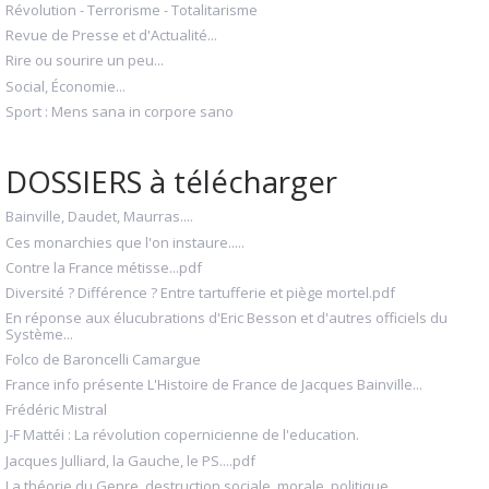
Révolution - Terrorisme - Totalitarisme
Revue de Presse et d'Actualité...
Rire ou sourire un peu...
Social, Économie...
Sport : Mens sana in corpore sano
DOSSIERS à télécharger
Bainville, Daudet, Maurras....
Ces monarchies que l'on instaure.....
Contre la France métisse...pdf
Diversité ? Différence ? Entre tartufferie et piège mortel.pdf
En réponse aux élucubrations d'Eric Besson et d'autres officiels du
Système...
Folco de Baroncelli Camargue
France info présente L'Histoire de France de Jacques Bainville...
Frédéric Mistral
J-F Mattéi : La révolution copernicienne de l'education.
Jacques Julliard, la Gauche, le PS....pdf
La théorie du Genre, destruction sociale, morale, politique....