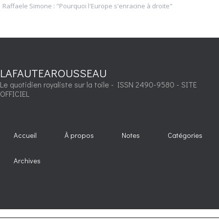
Raffaele Simone : "Pourquoi l'Europe s'enracine à droite"
LAFAUTEAROUSSEAU
Le quotidien royaliste sur la toile - ISSN 2490-9580 - SITE
OFFICIEL
Accueil
À propos
Notes
Catégories
Archives