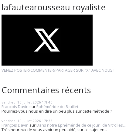
lafautearousseau royaliste
VENEZ POSTER/COMMENTER/PARTAGER SUR "X" AVEC NOUS !
Commentaires récents
vendredi 10
juillet 2026
17h40
François Davin
sur
Éphéméride du 8 juillet
Pourriez-vous nous en dire un peu plus sur cette méthode ?
vendredi 10
juillet 2026
17h35
François Davin
sur
Dans notre Éphéméride de ce jour : de Vitrolles...
Très heureux de vous avoir un peu aidé, sur ce sujet en...