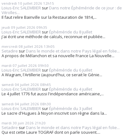
vendredi 10
juillet 2026
12h15
Loius-Eric SALEMBIER
sur
Dans notre Éphéméride de ce jour : de
Vitrolles...
Il faut relire Bainville sur la Restauration de 1814,...
jeudi 09
juillet 2026
09h35
Loius-Eric SALEMBIER
sur
Éphéméride du 8 juillet
j'ai écrit une méthode de calculs, reconnue et publiée...
mercredi 08
juillet 2026
13h05
Setadire
sur
Dans le monde et dans notre Pays légal en folie...
A propos de Mélanchon et sa nouvelle France La Nouvelle...
mardi 07
juillet 2026
09h50
Loius-Eric SALEMBIER
sur
Éphéméride du 6 juillet
A Wagram, l'Artillerie (aujourd'hui, ce serait le Génie...
samedi 04
juillet 2026
08h45
Loius-Eric SALEMBIER
sur
Éphéméride du 4 juillet
Le 4 juillet 1776 fut aussi l'indépendance américaine,...
samedi 04
juillet 2026
08h30
Loius-Eric SALEMBIER
sur
Éphéméride du 3 juillet
Le sacre d'Hugues à Noyon inscrivit son règne dans la...
mardi 30
juin 2026
21h20
Setadire
sur
Dans le monde et dans notre Pays légal en folie...
Qui est cette Laure TOGRAF dont on parle souvent....