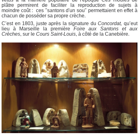
plâtre permirent de faciliter la reproduction de sujets à
moindre coût : ces "santons d'un sou" permettaient en effet à
chacun de posséder sa propre crèche.
C’est en 1803, juste après la signature du
Concordat,
qu’eut
lieu à Marseille la première
Foire aux Santons et aux
Crèches
, sur le
Cours Saint-Louis
, à côté de la Canebière.