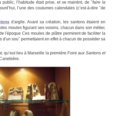
ublic, l’habitude était prise, et se maintint, de "
faire la
jourd’hui, l’une des coutumes calendales (c’est-à-dire "de
ntons
d'argile. Avant sa création, les santons étaient en
ser des moules figurant ses voisins, chacun dans son métier,
de l'époque Ces moules de plâtre permirent de faciliter la
s d'un sou" permettaient en effet à chacun de posséder sa
t,
qu’eut lieu à Marseille la première
Foire aux Santons et
a Canebière.