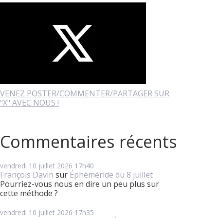
VENEZ POSTER/COMMENTER/PARTAGER SUR
"X" AVEC NOUS !
Commentaires récents
vendredi 10
juillet 2026
17h40
François Davin
sur
Éphéméride du 8 juillet
Pourriez-vous nous en dire un peu plus sur
cette méthode ?
vendredi 10
juillet 2026
17h35