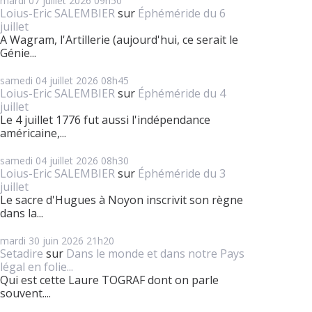
mardi 07
juillet 2026
09h50
Loius-Eric SALEMBIER
sur
Éphéméride du 6
juillet
A Wagram, l'Artillerie (aujourd'hui, ce serait le
Génie...
samedi 04
juillet 2026
08h45
Loius-Eric SALEMBIER
sur
Éphéméride du 4
juillet
Le 4 juillet 1776 fut aussi l'indépendance
américaine,...
samedi 04
juillet 2026
08h30
Loius-Eric SALEMBIER
sur
Éphéméride du 3
juillet
Le sacre d'Hugues à Noyon inscrivit son règne
dans la...
mardi 30
juin 2026
21h20
Setadire
sur
Dans le monde et dans notre Pays
légal en folie...
Qui est cette Laure TOGRAF dont on parle
souvent....