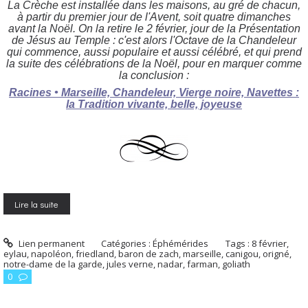
La Crèche est installée dans les maisons, au gré de chacun,
à partir du premier jour de l'Avent, soit quatre dimanches
avant la Noël. On la retire le 2 février, jour de la Présentation
de Jésus au Temple : c'est alors l'Octave de la Chandeleur
qui commence, aussi populaire et aussi célébré, et qui prend
la suite des célébrations de la Noël, pour en marquer comme
la conclusion :
Racines • Marseille, Chandeleur, Vierge noire, Navettes :
la Tradition vivante, belle, joyeuse
Lire la suite
Lien permanent
Catégories :
Éphémérides
Tags :
8 février
,
eylau
,
napoléon
,
friedland
,
baron de zach
,
marseille
,
canigou
,
origné
,
notre-dame de la garde
,
jules verne
,
nadar
,
farman
,
goliath
0