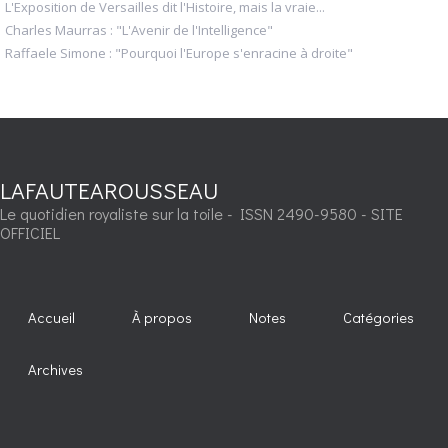
L'Exposition de Versailles dit l'Histoire, mais la vraie...
Charles Maurras : "L'Avenir de l'Intelligence"
Raffaele Simone : "Pourquoi l'Europe s'enracine à droite"
LAFAUTEAROUSSEAU
Le quotidien royaliste sur la toile - ISSN 2490-9580 - SITE
OFFICIEL
Accueil
À propos
Notes
Catégories
Archives