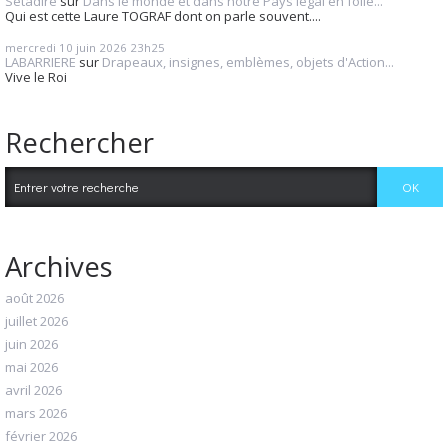
Setadire
sur
Dans le monde et dans notre Pays légal en folie...
Qui est cette Laure TOGRAF dont on parle souvent....
mercredi 10
juin 2026
23h25
LABARRIERE
sur
Drapeaux, insignes, emblèmes, objets d'Action...
Vive le Roi
Rechercher
Archives
août 2026
juillet 2026
juin 2026
mai 2026
avril 2026
mars 2026
février 2026