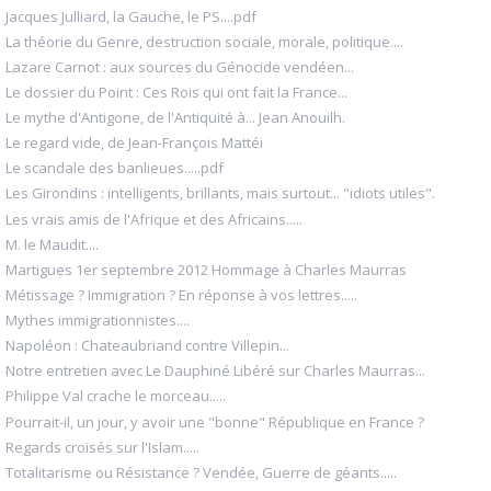
Jacques Julliard, la Gauche, le PS....pdf
La théorie du Genre, destruction sociale, morale, politique....
Lazare Carnot : aux sources du Génocide vendéen...
Le dossier du Point : Ces Rois qui ont fait la France...
Le mythe d'Antigone, de l'Antiquité à... Jean Anouilh.
Le regard vide, de Jean-François Mattéi
Le scandale des banlieues.....pdf
Les Girondins : intelligents, brillants, mais surtout... "idiots utiles".
Les vrais amis de l'Afrique et des Africains.....
M. le Maudit....
Martigues 1er septembre 2012 Hommage à Charles Maurras
Métissage ? Immigration ? En réponse à vos lettres.....
Mythes immigrationnistes....
Napoléon : Chateaubriand contre Villepin...
Notre entretien avec Le Dauphiné Libéré sur Charles Maurras...
Philippe Val crache le morceau.....
Pourrait-il, un jour, y avoir une "bonne" République en France ?
Regards croisés sur l'Islam.....
Totalitarisme ou Résistance ? Vendée, Guerre de géants.....