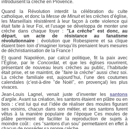
introduisent la crèche en Provence.
Quand la Révolution interdit la célébration du culte
catholique, et donc la
Messe de Minuit
et les crèches d’église,
les Marseillais résistèrent à leur façon à cette violence qui
était faite à leur Foi, et l'usage se développa de monter une
crèche dans chaque foyer :
"La crèche"
est donc, au
départ, un acte de résistance au fanatisme
révolutionnaire
: évolution que Robespierre et sa clique
étaient bien loin d’imaginer lorsqu’ils prenaient leurs mesures
de déchristianisation de la France !
Et quand Napoléon, par calcul politique, fit la paix avec
l’Église, par le
Concordat
, et que les églises rouvrirent,
présentant de nouveau leurs crèches au public, l’habitude
était prise, et se maintint, de "
faire la crèche"
aussi chez soi.
La crèche familiale est, aujourd’hui, l’une des coutumes
calendales (c’est-à-dire "de Noël", en provençal) les plus
vivaces.
Jean-Louis Lagnel, venait juste d’inventer les
santons
d'argile. Avant sa création, les santons étaient en plâtre ou en
bois : c’est lui qui eut l’idée de réaliser des moules figurant
ses voisins, chacun dans son métier, et ses santons furent
vêtus à la manière populaire de l'époque Ces moules de
plâtre permirent de faciliter la reproduction de sujets à
moindre coût : ces "santons d'un sou" permettaient en effet à
chacun de posséder sa propre crèche.