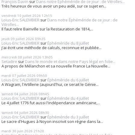
François Davin
sur
Dans notre Éphéméride de ce jour : de Vitrolles...
Très heureux de vous avoir un peu aidé, sur ce sujet en...
vendredi 10
juillet 2026
12h15
Loius-Eric SALEMBIER
sur
Dans notre Éphéméride de ce jour : de
Vitrolles...
Il faut relire Bainville sur la Restauration de 1814,...
jeudi 09
juillet 2026
09h35
Loius-Eric SALEMBIER
sur
Éphéméride du 8 juillet
j'ai écrit une méthode de calculs, reconnue et publiée...
mercredi 08
juillet 2026
13h05
Setadire
sur
Dans le monde et dans notre Pays légal en folie...
A propos de Mélanchon et sa nouvelle France La Nouvelle...
mardi 07
juillet 2026
09h50
Loius-Eric SALEMBIER
sur
Éphéméride du 6 juillet
A Wagram, l'Artillerie (aujourd'hui, ce serait le Génie...
samedi 04
juillet 2026
08h45
Loius-Eric SALEMBIER
sur
Éphéméride du 4 juillet
Le 4 juillet 1776 fut aussi l'indépendance américaine,...
samedi 04
juillet 2026
08h30
Loius-Eric SALEMBIER
sur
Éphéméride du 3 juillet
Le sacre d'Hugues à Noyon inscrivit son règne dans la...
mardi 30
juin 2026
21h20