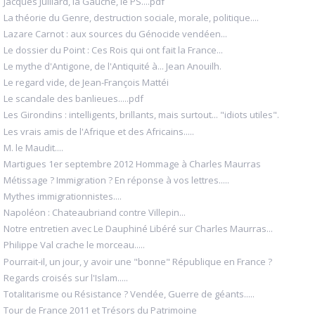
Jacques Julliard, la Gauche, le PS....pdf
La théorie du Genre, destruction sociale, morale, politique....
Lazare Carnot : aux sources du Génocide vendéen...
Le dossier du Point : Ces Rois qui ont fait la France...
Le mythe d'Antigone, de l'Antiquité à... Jean Anouilh.
Le regard vide, de Jean-François Mattéi
Le scandale des banlieues.....pdf
Les Girondins : intelligents, brillants, mais surtout... "idiots utiles".
Les vrais amis de l'Afrique et des Africains.....
M. le Maudit....
Martigues 1er septembre 2012 Hommage à Charles Maurras
Métissage ? Immigration ? En réponse à vos lettres.....
Mythes immigrationnistes....
Napoléon : Chateaubriand contre Villepin...
Notre entretien avec Le Dauphiné Libéré sur Charles Maurras...
Philippe Val crache le morceau.....
Pourrait-il, un jour, y avoir une "bonne" République en France ?
Regards croisés sur l'Islam.....
Totalitarisme ou Résistance ? Vendée, Guerre de géants.....
Tour de France 2011 et Trésors du Patrimoine