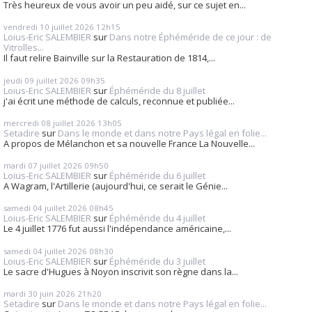
Très heureux de vous avoir un peu aidé, sur ce sujet en...
vendredi 10
juillet 2026
12h15
Loius-Eric SALEMBIER
sur
Dans notre Éphéméride de ce jour : de
Vitrolles...
Il faut relire Bainville sur la Restauration de 1814,...
jeudi 09
juillet 2026
09h35
Loius-Eric SALEMBIER
sur
Éphéméride du 8 juillet
j'ai écrit une méthode de calculs, reconnue et publiée...
mercredi 08
juillet 2026
13h05
Setadire
sur
Dans le monde et dans notre Pays légal en folie...
A propos de Mélanchon et sa nouvelle France La Nouvelle...
mardi 07
juillet 2026
09h50
Loius-Eric SALEMBIER
sur
Éphéméride du 6 juillet
A Wagram, l'Artillerie (aujourd'hui, ce serait le Génie...
samedi 04
juillet 2026
08h45
Loius-Eric SALEMBIER
sur
Éphéméride du 4 juillet
Le 4 juillet 1776 fut aussi l'indépendance américaine,...
samedi 04
juillet 2026
08h30
Loius-Eric SALEMBIER
sur
Éphéméride du 3 juillet
Le sacre d'Hugues à Noyon inscrivit son règne dans la...
mardi 30
juin 2026
21h20
Setadire
sur
Dans le monde et dans notre Pays légal en folie...