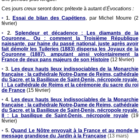
Ces jours
creux
seront donc prétexte à autant d'
Évocations :
•
1.
Essai de bilan des Capétiens
,
par Michel Mourre (
2
février)
•
2.
Splendeur et décadence : Les diamants de la
Couronne... Ou : comment la Troisième République
naissante, par haine du passé national, juste après avoir
fait démolir les Tuileries (1883) dispersa les Joyaux de la
Couronne (1887), amputant ainsi volontairement la
France de deux pans majeurs de son Histoire
(12 février)
•
3.
Les deux hauts lieux indissociables de la Monarchie
française : la cathédrale Notre-Dame de Reims, cathédrale
du Sacre, et la Basilique de Saint-Denis, nécropole royale.
I : La cathédrale de Reims et la cérémonie du sacre du roi
de France
(15 février)
•
4.
Les deux hauts lieux indissociables de la Monarchie
française : la cathédrale Notre-Dame de Reims, cathédrale
du Sacre, et la Basilique de Saint-Denis, nécropole royale.
II : La basilique de Saint-Denis, nécropole royale
(19
février)
•
5.
Quand Le Nôtre envoyait à la France et au monde le
message grandiose du Jardin à la Française
(13 mars)