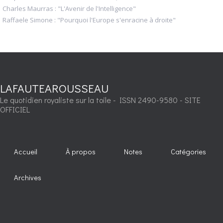
Charles Maurras : "L'Avenir de l'Intelligence"
Raffaele Simone : "Pourquoi l'Europe s'enracine à droite"
LAFAUTEAROUSSEAU
Le quotidien royaliste sur la toile - ISSN 2490-9580 - SITE
OFFICIEL
Accueil
À propos
Notes
Catégories
Archives