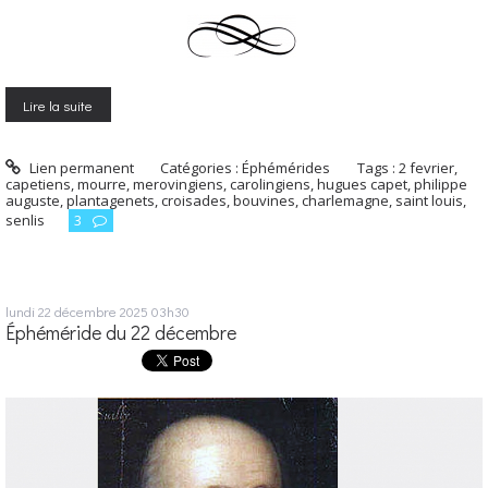
Lire la suite
Lien permanent
Catégories :
Éphémérides
Tags :
2 fevrier
,
capetiens
,
mourre
,
merovingiens
,
carolingiens
,
hugues capet
,
philippe
auguste
,
plantagenets
,
croisades
,
bouvines
,
charlemagne
,
saint louis
,
senlis
3
lundi 22
décembre 2025
03h30
Éphéméride du 22 décembre