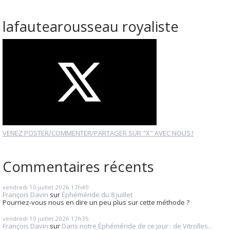
lafautearousseau royaliste
VENEZ POSTER/COMMENTER/PARTAGER SUR "X" AVEC NOUS !
Commentaires récents
vendredi 10
juillet 2026
17h40
François Davin
sur
Éphéméride du 8 juillet
Pourriez-vous nous en dire un peu plus sur cette méthode ?
vendredi 10
juillet 2026
17h35
François Davin
sur
Dans notre Éphéméride de ce jour : de Vitrolles...