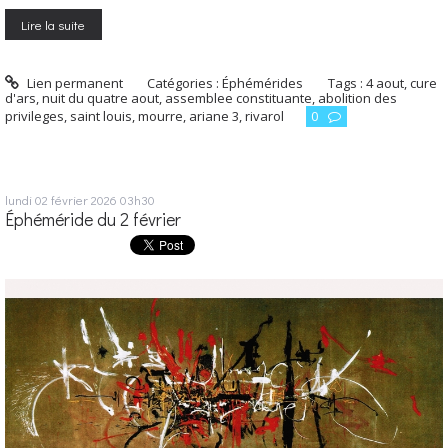
Lire la suite
Lien permanent
Catégories :
Éphémérides
Tags :
4 aout
,
cure
d'ars
,
nuit du quatre aout
,
assemblee constituante
,
abolition des
privileges
,
saint louis
,
mourre
,
ariane 3
,
rivarol
0
lundi 02
février 2026
03h30
Éphéméride du 2 février