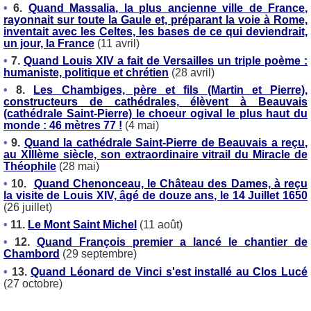
•
6.
Quand Massalia, la plus ancienne ville de France,
rayonnait sur toute la Gaule et, préparant la voie à Rome,
inventait avec les Celtes, les bases de ce qui deviendrait,
un jour, la France
(11 avril)
•
7.
Quand Louis XIV a fait de Versailles un triple poème :
humaniste, politique et chrétien
(28 avril)
•
8.
Les Chambiges, père et fils (Martin et Pierre),
constructeurs de cathédrales, élèvent à Beauvais
(cathédrale Saint-Pierre) le choeur ogival le plus haut du
monde : 46 mètres 77 !
(4 mai)
•
9.
Quand la cathédrale Saint-Pierre de Beauvais a reçu,
au XIIIème siècle, son extraordinaire vitrail du Miracle de
Théophile
(28 mai)
•
10.
Quand Chenonceau, le Château des Dames, à reçu
la visite de Louis XIV, âgé de douze ans, le 14 Juillet 1650
(26 juillet)
•
11.
Le Mont Saint Michel
(11 août)
•
12.
Quand François premier a lancé le chantier de
Chambord
(29 septembre)
•
13.
Quand Léonard de Vinci s'est installé au Clos Lucé
(27 octobre)