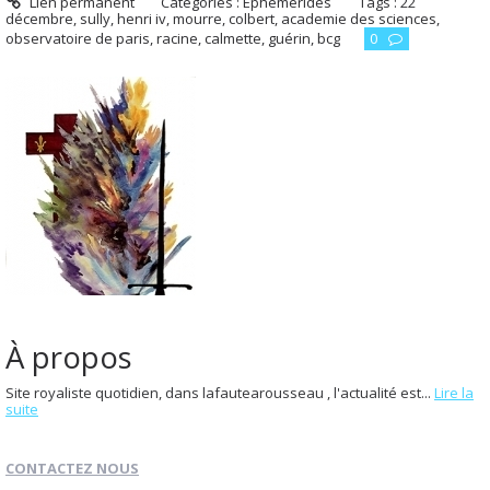
Lien permanent
Catégories :
Éphémérides
Tags :
22
décembre
,
sully
,
henri iv
,
mourre
,
colbert
,
academie des sciences
,
observatoire de paris
,
racine
,
calmette
,
guérin
,
bcg
0
À propos
Site royaliste quotidien, dans lafautearousseau , l'actualité est...
Lire la
suite
CONTACTEZ NOUS