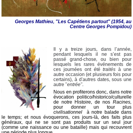
Georges Mathieu, "
Les Capétiens partout"
(
1954, au
Centre Georges Pompidou)
Il y a treize jours, dans l’année,
pendant lesquels il ne s’est pas
passé grand-chose
,
ou bien pour
lesquels les rares événements de
ces journées ont été
traités
à une
autre occasion (et plusieurs fois pour
certains), à d'autres dates, sous une
autre "
entrée"
.
Nous en profiterons donc, dans notre
évocation politico/historico/culturelle
de notre Histoire, de nos
Racines,
pour donner un tour plus
civilisationnel
à notre balade dans
le temps; et nous évoquerons, ces jours-là, des faits plus
généraux, qui ne se sont pas produits sur un seul jour
(comme une naissance ou une bataille) mais qui recouvrent
une période plus longue.