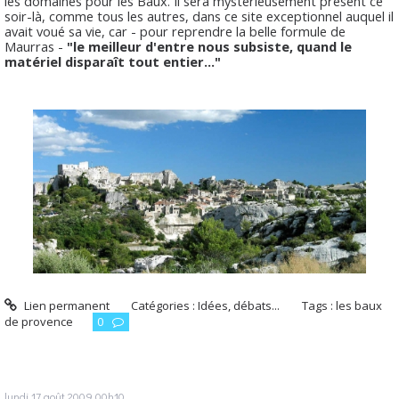
les domaines pour les Baux. Il sera mystérieusement présent ce
soir-là, comme tous les autres, dans ce site exceptionnel auquel il
avait voué sa vie, car - pour reprendre la belle formule de
Maurras -
"le meilleur d'entre nous subsiste, quand le
matériel disparaît tout entier..."
Lien permanent
Catégories :
Idées, débats...
Tags :
les baux
de provence
0
lundi 17
août 2009
00h10