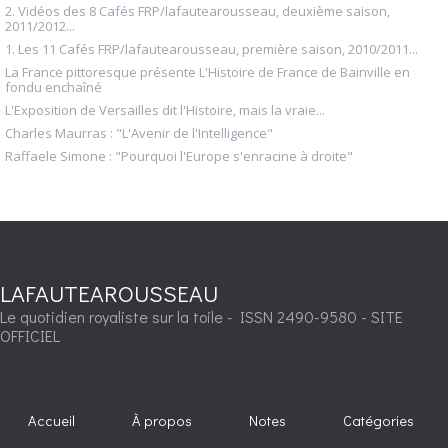
2. Vidéos des 8 Cafés FRP/lafautearousseau, deuxième saison,
2011/2012...
1. Les 11 Cafés FRP/lafautearousseau, première saison, 2010/2011...
La France pittoresque présente L'Histoire de France de Bainville en
fondu enchaîné
L'Exposition de Versailles dit l'Histoire, mais la vraie...
Charles Maurras : "L'Avenir de l'Intelligence"
Raffaele Simone : "Pourquoi l'Europe s'enracine à droite"
LAFAUTEAROUSSEAU
Le quotidien royaliste sur la toile - ISSN 2490-9580 - SITE
OFFICIEL
Accueil
À propos
Notes
Catégories