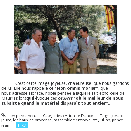
C'est cette image joyeuse, chaleureuse, que nous gardons
de lui. Elle nous rappelle ce
"Non omnis moriar",
que
nous adresse Horace, noble pensée à laquelle fait écho celle de
Maurras lorsqu'il évoque ces
oeuvres
"où le meilleur de nous
subsiste quand le matériel disparaît tout entier"...
Lien permanent
Catégories :
Actualité France
Tags :
gerard
jouve
,
les baux de provence
,
rassemblement royaliste
,
jullian
,
prince
jean
1