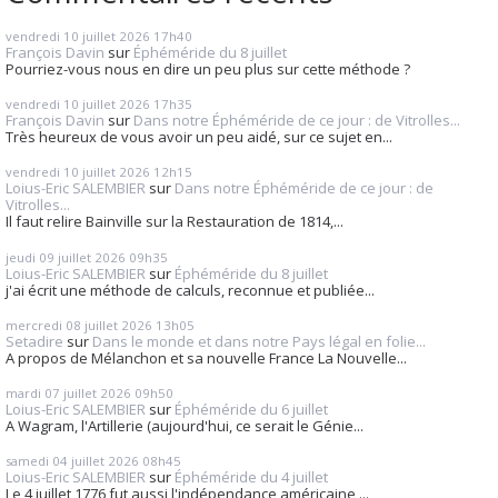
vendredi 10
juillet 2026
17h40
François Davin
sur
Éphéméride du 8 juillet
Pourriez-vous nous en dire un peu plus sur cette méthode ?
vendredi 10
juillet 2026
17h35
François Davin
sur
Dans notre Éphéméride de ce jour : de Vitrolles...
Très heureux de vous avoir un peu aidé, sur ce sujet en...
vendredi 10
juillet 2026
12h15
Loius-Eric SALEMBIER
sur
Dans notre Éphéméride de ce jour : de
Vitrolles...
Il faut relire Bainville sur la Restauration de 1814,...
jeudi 09
juillet 2026
09h35
Loius-Eric SALEMBIER
sur
Éphéméride du 8 juillet
j'ai écrit une méthode de calculs, reconnue et publiée...
mercredi 08
juillet 2026
13h05
Setadire
sur
Dans le monde et dans notre Pays légal en folie...
A propos de Mélanchon et sa nouvelle France La Nouvelle...
mardi 07
juillet 2026
09h50
Loius-Eric SALEMBIER
sur
Éphéméride du 6 juillet
A Wagram, l'Artillerie (aujourd'hui, ce serait le Génie...
samedi 04
juillet 2026
08h45
Loius-Eric SALEMBIER
sur
Éphéméride du 4 juillet
Le 4 juillet 1776 fut aussi l'indépendance américaine,...