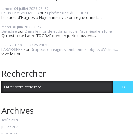
samedi 04
juillet 2026
08h30
Loius-Eric SALEMBIER
sur
Éphéméride du 3 juillet
Le sacre d'Hugues à Noyon inscrivit son règne dans la...
mardi 30
juin 2026
21h20
Setadire
sur
Dans le monde et dans notre Pays légal en folie...
Qui est cette Laure TOGRAF dont on parle souvent....
mercredi 10
juin 2026
23h25
LABARRIERE
sur
Drapeaux, insignes, emblèmes, objets d'Action...
Vive le Roi
Rechercher
Archives
août 2026
juillet 2026
juin 2026