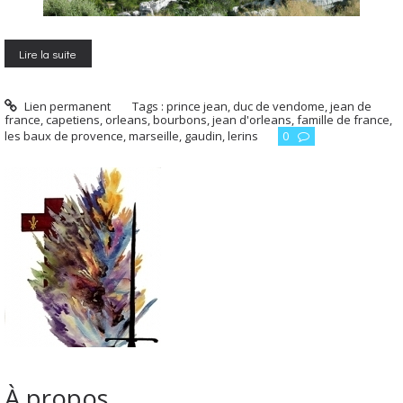
Lire la suite
Lien permanent
Tags :
prince jean
,
duc de vendome
,
jean de
france
,
capetiens
,
orleans
,
bourbons
,
jean d'orleans
,
famille de france
,
les baux de provence
,
marseille
,
gaudin
,
lerins
0
À propos