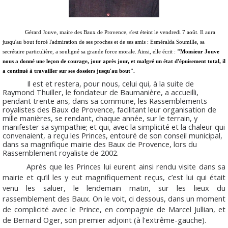
Gérard Jouve, maire des Baux de Provence, s'est éteint le vendredi 7 août. Il aura
jusqu'au bout forcé l'admiration de ses proches et de ses amis : Esméralda Soumille, sa
secrétaire particulière, a souligné sa grande force morale. Ainsi, elle écrit :
"Monsieur Jouve
nous a donné une leçon de courage, jour après jour, et malgré un état d'épuisement total, il
a continué à travailler sur ses dossiers jusqu'au bout".
Il est et restera, pour nous, celui qui, à la suite de
Raymond Thuiller, le fondateur de Baumanière, a accueilli,
pendant trente ans, dans sa commune, les Rassemblements
royalistes des Baux de Provence, facilitant leur organisation de
mille manières, se rendant, chaque année, sur le terrain, y
manifester sa sympathie; et qui, avec la simplicité et la chaleur qui
convenaient, a reçu les Princes, entouré de son conseil municipal,
dans sa magnifique mairie des Baux de Provence, lors du
Rassemblement royaliste de 2002.
Après que les Princes lui eurent ainsi rendu visite dans sa
mairie et qu’il les y eut magnifiquement reçus, c’est lui qui était
venu les saluer, le lendemain matin, sur les lieux du
rassemblement des Baux. On le voit, ci dessous, dans un moment
de complicité avec le Prince, en compagnie de Marcel Jullian, et
de Bernard Oger, son premier adjoint (à l'extrême-gauche).