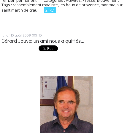
Lien permanent
Catégories :
Activités, Presse, Mouvement
Tags :
rassemblement royaliste
,
les baux de provence
,
montmajour
,
saint martin de crau
2
lundi 10
août 2009
00h10
Gérard Jouve: un ami nous a quittés...