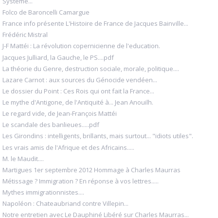
Système...
Folco de Baroncelli Camargue
France info présente L'Histoire de France de Jacques Bainville...
Frédéric Mistral
J-F Mattéi : La révolution copernicienne de l'education.
Jacques Julliard, la Gauche, le PS....pdf
La théorie du Genre, destruction sociale, morale, politique....
Lazare Carnot : aux sources du Génocide vendéen...
Le dossier du Point : Ces Rois qui ont fait la France...
Le mythe d'Antigone, de l'Antiquité à... Jean Anouilh.
Le regard vide, de Jean-François Mattéi
Le scandale des banlieues.....pdf
Les Girondins : intelligents, brillants, mais surtout... "idiots utiles".
Les vrais amis de l'Afrique et des Africains.....
M. le Maudit....
Martigues 1er septembre 2012 Hommage à Charles Maurras
Métissage ? Immigration ? En réponse à vos lettres.....
Mythes immigrationnistes....
Napoléon : Chateaubriand contre Villepin...
Notre entretien avec Le Dauphiné Libéré sur Charles Maurras...