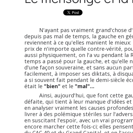
N'ayant pas vraiment grand'chose d'orig
depuis pas mal de temps, la gauche en gén
reviennent à ce qu'elles manient le mieux: 
prix de n'importe quelle contre-vérité, po
aussi physiquement, on l'a vu pendant la Ré
temps a passé pour la gauche, et qu'elle n
d'une façon souveraine, et sans aucun parta
facilement, à imposer ses diktats, à disqual
a si souvent fait pendant le demi-siècle éc
était le
"bien"
et le
"mal"...
Ainsi, aujourd'hui, que font cette gauch
défaite, qui tient à leur manque d'idées e
en analyser vraiment les causes profondes,
livrer à des polémique stériles sur l'adve
en suscitant l'espoir, avec un vrai program
encore marcher cette fois-ci; elles pensen
du CAC 40 et du Grand Capital, et en l'acc