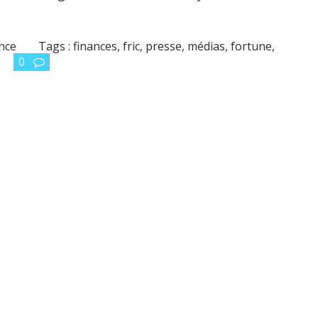
ance
Tags :
finances
,
fric
,
presse
,
médias
,
fortune
,
0