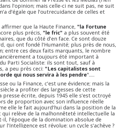
 dans l'opinion; mais celle-ci ne suit pas, ne suit
 n'a d'égale que l'outrecuidance de celles et
ffirmer que la Haute Finance,
"la Fortune
core plus précis,
"le fric"
a plus souvent été
naires, que du côté d'en face. Ce sont douze
d, qui ont fondé l'Humanité; plus près de nous,
on; entre ces deux faits marquants, le nombre
ancièrement a toujours été important à
u Parti Socialiste: ils sont tout, sauf à
urs, a peu près ceci:
"Les capitalistes sont
corde qui nous servira à les pendre
".....
ou la Finance, c'est une évidence; mais la
siècle a profiter des largesses de cette
la presse écrite, depuis 1945 elle s'est octroyé
rs de proportion avec son influence réelle
e elle le fait aujourd'hui dans la position de la
et qui relève de la malhonnêteté intellectuelle la
il, l'époque de la domination absolue de
ur l'Intelligence est révolue: un cycle s'achève ?