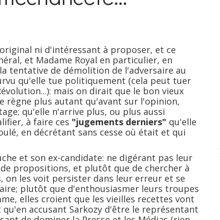
inal ni d'intéressant à proposer, et ce
éral, et Madame Royal en particulier, en
la tentative de démolition de l'adversaire au
urvu qu'elle tue politiquement (cela peut tuer
volution...): mais on dirait que le bon vieux
e règne plus autant qu'avant sur l'opinion,
ge; qu'elle n'arrive plus, ou plus aussi
ifier, à faire ces
"jugements derniers"
qu'elle
oulé, en décrétant sans cesse où était et qui
e et son ex-candidate: ne digérant pas leur
t de propositions, et plutôt que de chercher à
 on les voit persister dans leur erreur et se
rsaire; plutôt que d'enthousiasmer leurs troupes
me, elles croient que les vieilles recettes vont
t qu'en accusant Sarkozy d'être le représentant
usant de dominer la Presse et les Médias (rien