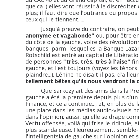
que ca !) elles vont réussir à le discréditer
plus; il faut dire que l'outrance du propos
ceux qui le tiennent.....
Jusqu'à preuve du contraire, on peut a
anonyme et vagabonde"
ou, pour être en
du côté de la gauche, voire des révolution
banques, parmi lesquelles la Banque Lazar
Rotschild est entré au capital de Libérati
de personnes
"très, très, très à l'aise"
fin
gauche, et l'est toujours (voyez les ténors d
plaindre...). Lénine ne disait-il pas, d'aille
tellement bêtes qu'ils nous vendront la 
Que Sarkozy ait des amis dans la Presse 
gauche a été la première depuis plus d'un 
Finance, et cela continue...; et, en plus de 
une place dans les médias audio-visuels ho
dans l'opinion; aussi, qu'elle se drape comm
Vertu offensée, voilà qui frise le ridicule, 
plus scandaleuse. Heureusement, semble-t-
l'intelligentsia de gauche sur l'opinion et s