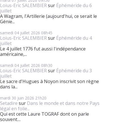
mardi 07
juillet 2026
09h50
Loius-Eric SALEMBIER
sur
Éphéméride du 6
juillet
A Wagram, l'Artillerie (aujourd'hui, ce serait le
Génie...
samedi 04
juillet 2026
08h45
Loius-Eric SALEMBIER
sur
Éphéméride du 4
juillet
Le 4 juillet 1776 fut aussi l'indépendance
américaine,...
samedi 04
juillet 2026
08h30
Loius-Eric SALEMBIER
sur
Éphéméride du 3
juillet
Le sacre d'Hugues à Noyon inscrivit son règne
dans la...
mardi 30
juin 2026
21h20
Setadire
sur
Dans le monde et dans notre Pays
légal en folie...
Qui est cette Laure TOGRAF dont on parle
souvent....