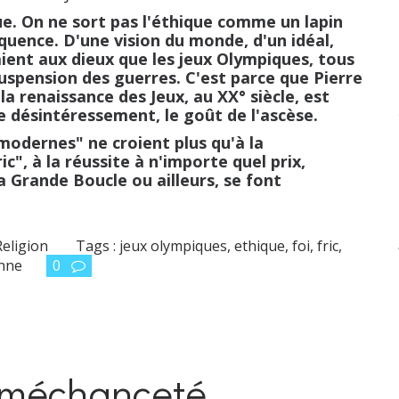
ue. On ne sort pas l'éthique comme un lapin
uence. D'une vision du monde, d'un idéal,
aient aux dieux que les jeux Olympiques, tous
uspension des guerres. C'est parce que Pierre
a renaissance des Jeux, au XX° siècle, est
 le désintéressement, le goût de l'ascèse.
ernes" ne croient plus qu'à la
", à la réussite à n'importe quel prix,
la Grande Boucle ou ailleurs, se font
Religion
Tags :
jeux olympiques
,
ethique
,
foi
,
fric
,
enne
0
méchanceté...