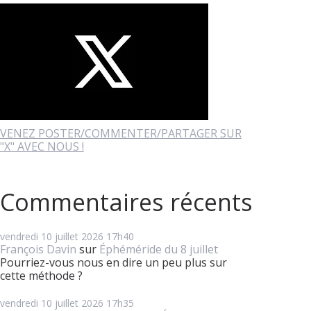
VENEZ POSTER/COMMENTER/PARTAGER SUR
"X" AVEC NOUS !
Commentaires récents
vendredi 10
juillet 2026
17h40
François Davin
sur
Éphéméride du 8 juillet
Pourriez-vous nous en dire un peu plus sur
cette méthode ?
vendredi 10
juillet 2026
17h35