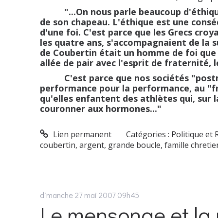
"...On nous parle beaucoup d'éthiq
de son chapeau. L'éthique est une conséq
d'une foi.
C'est parce que les Grecs croy
les quatre ans, s'accompagnaient de la s
de Coubertin était un homme de foi que l
allée de pair avec l'esprit de fraternité,
C'est parce que nos sociétés "postmod
performance pour la performance, au "fric
qu'elles enfantent des athlètes qui, sur 
couronner aux hormones..."
Lien permanent
Catégories :
Politique et 
coubertin
,
argent
,
grande boucle
,
famille chreti
dimanche 27
mai 2007
09h45
Le mensonge et la 