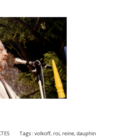
XTES
Tags :
volkoff
,
roi
,
reine
,
dauphin