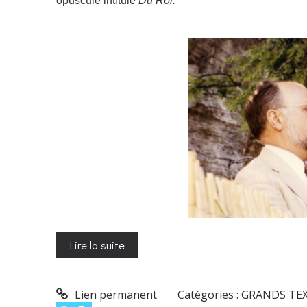
opuscule intitulé
Du Roi.
Lire la suite
Lien permanent
Catégories :
GRANDS TE