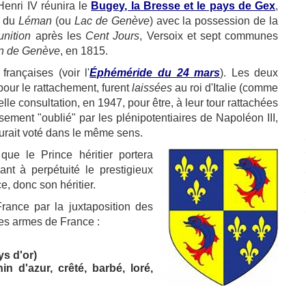
enri IV réunira le
Bugey, la Bresse et le pays de Gex
,
d du
Léman
(ou
Lac de Genève
) avec la possession de la
unition
après les
Cent Jours
, Versoix et sept communes
n de Genève
, en 1815.
rançaises (voir l'
Éphéméride du 24 mars
). Les deux
our le rattachement, furent
laissées
au roi d'Italie (comme
le consultation, en 1947, pour être, à leur tour rattachées
ement "oublié" par les plénipotentiaires de Napoléon III,
l aurait voté dans le même sens.
ue le Prince héritier portera
nt à perpétuité le prestigieux
e, donc son héritier.
France par la juxtaposition des
es armes de France :
ys d'or)
in d'azur, crêté, barbé, loré,