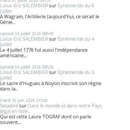
mardi 07
juillet 2026
09h50
Loius-Eric SALEMBIER
sur
Éphéméride du 6
juillet
A Wagram, l'Artillerie (aujourd'hui, ce serait le
Génie...
samedi 04
juillet 2026
08h45
Loius-Eric SALEMBIER
sur
Éphéméride du 4
juillet
Le 4 juillet 1776 fut aussi l'indépendance
américaine,...
samedi 04
juillet 2026
08h30
Loius-Eric SALEMBIER
sur
Éphéméride du 3
juillet
Le sacre d'Hugues à Noyon inscrivit son règne
dans la...
mardi 30
juin 2026
21h20
Setadire
sur
Dans le monde et dans notre Pays
légal en folie...
Qui est cette Laure TOGRAF dont on parle
souvent....