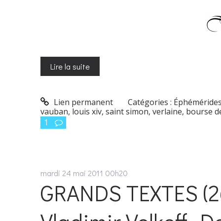
Lire la suite
Lien permanent
Catégories :
Éphéméride
vauban
,
louis xiv
,
saint simon
,
verlaine
,
bourse de
1
mardi 24
mai 2011
00h20
GRANDS TEXTES (26