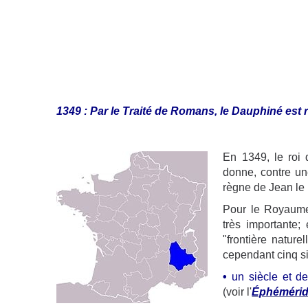
1349 : Par le Traité de Romans, le Dauphiné est r
En 1349, le roi 
donne, contre une
règne de Jean le 
Pour le Royaume 
très importante; 
"frontière natur
cependant cinq si
•
un siècle et de
(voir l'
Éphéméride