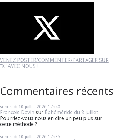
VENEZ POSTER/COMMENTER/PARTAGER SUR
"X" AVEC NOUS !
Commentaires récents
vendredi 10
juillet 2026
17h40
François Davin
sur
Éphéméride du 8 juillet
Pourriez-vous nous en dire un peu plus sur
cette méthode ?
vendredi 10
juillet 2026
17h35