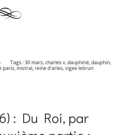
s
Tags :
30 mars
,
charles v
,
dauphiné
,
dauphin
,
 paris
,
mistral
,
reine d'arles
,
vigee lebrun
) : Du Roi, par