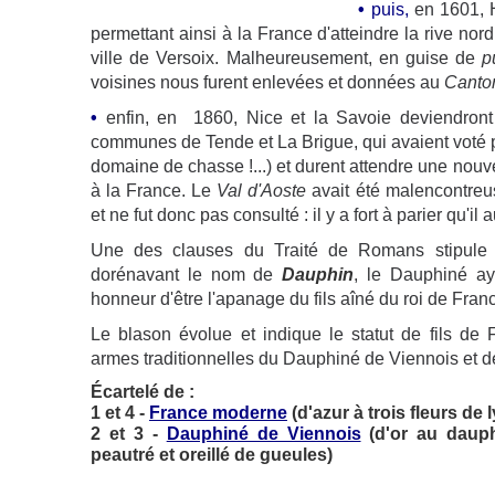
•
puis,
en 1601, H
permettant ainsi à la France d'atteindre la rive nor
ville de Versoix. Malheureusement, en guise de
p
voisines nous furent enlevées et données au
Canto
•
enfin, en 1860, Nice et la Savoie deviendront f
communes de Tende et La Brigue, qui avaient voté p
domaine de chasse !...) et durent attendre une nouvel
à la France. Le
Val d'Aoste
avait été malencontreus
et ne fut donc pas consulté : il y a fort à parier qu'i
Une des clauses du Traité de Romans stipule q
dorénavant le nom de
Dauphin
, le Dauphiné aya
honneur d'être l'apanage du fils aîné du roi de Franc
Le blason évolue et indique le statut de fils de 
armes traditionnelles du Dauphiné de Viennois et d
Écartelé de :
1 et 4 -
France moderne
(d'azur à trois fleurs de l
2 et 3 -
Dauphiné de Viennois
(d'or au dauph
peautré et oreillé de gueules)