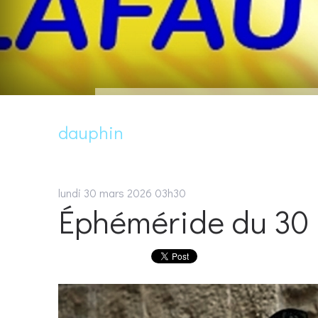
dauphin
lundi 30
mars 2026
03h30
Éphéméride du 30