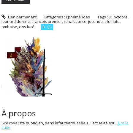
Lien permanent
Catégories :
Éphémérides
Tags :
31 octobre
,
leonard de vinci
,
francois premier
,
renaissance
,
joconde
,
sfumato
,
amboise
,
clos lucé
0
À propos
Site royaliste quotidien, dans lafautearousseau , l'actualité est...
Lire la
suite