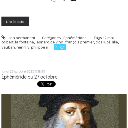
Lire la suite
Lien permanent
Catégories :
Éphémérides
Tags :
2 mai
,
colbert
,
la fontaine
,
leonard de vinci
,
françois premier
,
clos lucé
,
lille
,
vauban
,
henri iv
,
philippe ii
4
lundi 27
octobre 2025
03h30
Éphéméride du 27 octobre