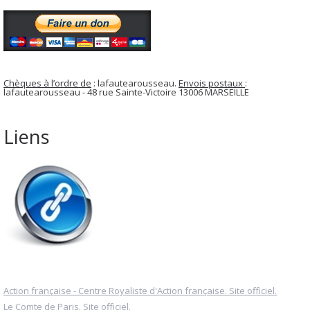
Chèques à l’ordre de
: lafautearousseau.
Envois postaux
:
lafautearousseau - 48 rue Sainte-Victoire 13006 MARSEILLE
Liens
Action française - Centre Royaliste d'Action française. Site officiel.
Le Comte de Paris. Site officiel.