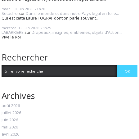
mardi 30
juin 2026
21h20
Setadire
sur
Dans le monde et dans notre Pays légal en folie...
Qui est cette Laure TOGRAF dont on parle souvent....
mercredi 10
juin 2026
23h25
LABARRIERE
sur
Drapeaux, insignes, emblèmes, objets d'Action...
Vive le Roi
Rechercher
Archives
août 2026
juillet 2026
juin 2026
mai 2026
avril 2026