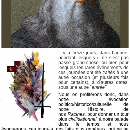
Il y a treize jours, dans l’année,
pendant lesquels il ne s’est pas
passé grand-chose
,
ou bien pour
lesquels les rares événements de
ces journées ont été
traités
à une
autre occasion (et plusieurs fois
pour certains), à d'autres dates,
sous une autre "
entrée"
.
Nous en profiterons donc, dans
notre évocation
politico/historico/culturelle de
notre Histoire, de
nos
Racines,
pour donner un tour
plus
civilisationnel
à notre balade
dans le temps; et nous
évoquerons, ces jours-là, des faits plus généraux, qui ne se