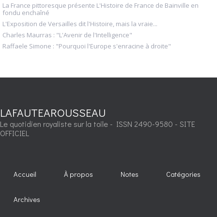
La France pittoresque présente L'Histoire de France de Bainville en
fondu enchaîné
L'Exposition de Versailles dit l'Histoire, mais la vraie...
Charles Maurras : "L'Avenir de l'Intelligence"
Raffaele Simone : "Pourquoi l'Europe s'enracine à droite"
LAFAUTEAROUSSEAU
Le quotidien royaliste sur la toile - ISSN 2490-9580 - SITE
OFFICIEL
Accueil
À propos
Notes
Catégories
Archives