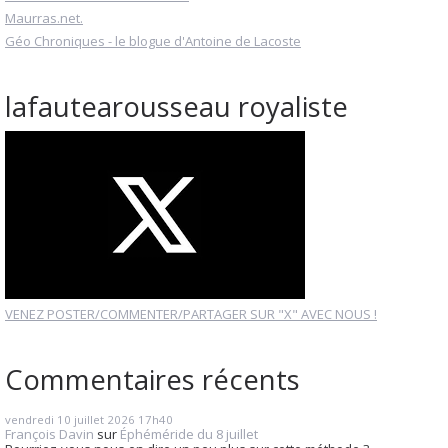
Maurras.net.
Géo Chroniques - le blogue d'Antoine de Lacoste
lafautearousseau royaliste
VENEZ POSTER/COMMENTER/PARTAGER SUR "X" AVEC NOUS !
Commentaires récents
vendredi 10
juillet 2026
17h40
François Davin
sur
Éphéméride du 8 juillet