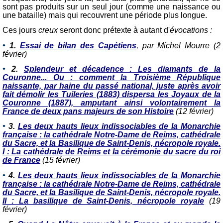
sont pas produits sur un seul jour (comme une naissance ou
une bataille) mais qui recouvrent une période plus longue.
Ces jours
creux
seront donc prétexte à autant d'
évocations :
•
1.
Essai de bilan des Capétiens
,
par Michel Mourre (
2
février)
•
2.
Splendeur et décadence : Les diamants de la
Couronne... Ou : comment la Troisième République
naissante, par haine du passé national, juste après avoir
fait démolir les Tuileries (1883) dispersa les Joyaux de la
Couronne (1887), amputant ainsi volontairement la
France de deux pans majeurs de son Histoire
(12 février)
•
3.
Les deux hauts lieux indissociables de la Monarchie
française : la cathédrale Notre-Dame de Reims, cathédrale
du Sacre, et la Basilique de Saint-Denis, nécropole royale.
I : La cathédrale de Reims et la cérémonie du sacre du roi
de France
(15 février)
•
4.
Les deux hauts lieux indissociables de la Monarchie
française : la cathédrale Notre-Dame de Reims, cathédrale
du Sacre, et la Basilique de Saint-Denis, nécropole royale.
II : La basilique de Saint-Denis, nécropole royale
(19
février)