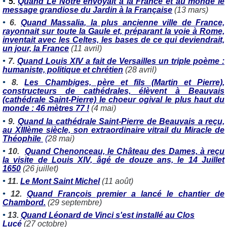
•
5.
Quand Le Nôtre envoyait à la France et au monde le
message grandiose du Jardin à la Française
(13 mars)
•
6.
Quand Massalia, la plus ancienne ville de France,
rayonnait sur toute la Gaule et, préparant la voie à Rome,
inventait avec les Celtes, les bases de ce qui deviendrait,
un jour, la France
(11 avril)
•
7.
Quand Louis XIV a fait de Versailles un triple poème :
humaniste, politique et chrétien
(28 avril)
•
8.
Les Chambiges, père et fils (Martin et Pierre),
constructeurs de cathédrales, élèvent à Beauvais
(cathédrale Saint-Pierre) le choeur ogival le plus haut du
monde : 46 mètres 77 !
(4 mai)
•
9.
Quand la cathédrale Saint-Pierre de Beauvais a reçu,
au XIIIème siècle, son extraordinaire vitrail du Miracle de
Théophile
(
28 mai)
•
10.
Quand Chenonceau, le Château des Dames, à reçu
la visite de Louis XIV, âgé de douze ans, le 14 Juillet
1650
(26 juillet)
•
11.
Le Mont Saint Michel
(11 août)
•
12.
Quand François premier a lancé le chantier de
Chambord.
(29 septembre)
•
13.
Quand Léonard de Vinci s'est installé au Clos
Lucé
(27 octobre)