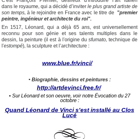
C'est François Premier, désireux d'introduire l’art italien
dans le royaume, qui a décidé d’inviter
le plus grand artiste de
son temps,
à le rejoindre en France avec le titre de
"premier
peintre, ingénieur et architecte du roi".
En 1517, Léonard, qui a déjà 65 ans, est universellement
reconnu pour son génie et ses talents multiples dans le
dessin, la peinture (il est à l'origine du
sfumato,
technique de
l'
estompé
), la sculpture et l’architecture :
www.blue.fr/vinci/
• Biographie, dessins et peintures :
http://artdevinci.free.fr/
• Sur Léonard et son oeuvre, voir notre
É
vocation du 27
octobre :
Quand Léonard de Vinci s'est installé au Clos
Lucé