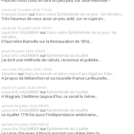
Pourriez-vous nous en dire un peu plus sur cette méthode ?
vendredi 10
juillet 2026
17h35
François Davin
sur
Dans notre Éphéméride de ce jour : de Vitrolles...
Très heureux de vous avoir un peu aidé, sur ce sujet en...
vendredi 10
juillet 2026
12h15
Loius-Eric SALEMBIER
sur
Dans notre Éphéméride de ce jour : de
Vitrolles...
Il faut relire Bainville sur la Restauration de 1814,...
jeudi 09
juillet 2026
09h35
Loius-Eric SALEMBIER
sur
Éphéméride du 8 juillet
j'ai écrit une méthode de calculs, reconnue et publiée...
mercredi 08
juillet 2026
13h05
Setadire
sur
Dans le monde et dans notre Pays légal en folie...
A propos de Mélanchon et sa nouvelle France La Nouvelle...
mardi 07
juillet 2026
09h50
Loius-Eric SALEMBIER
sur
Éphéméride du 6 juillet
A Wagram, l'Artillerie (aujourd'hui, ce serait le Génie...
samedi 04
juillet 2026
08h45
Loius-Eric SALEMBIER
sur
Éphéméride du 4 juillet
Le 4 juillet 1776 fut aussi l'indépendance américaine,...
samedi 04
juillet 2026
08h30
Loius-Eric SALEMBIER
sur
Éphéméride du 3 juillet
Le sacre d'Hugues à Noyon inscrivit son règne dans la...