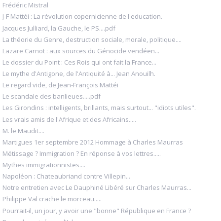
Frédéric Mistral
J-F Mattéi : La révolution copernicienne de l'education.
Jacques Julliard, la Gauche, le PS....pdf
La théorie du Genre, destruction sociale, morale, politique....
Lazare Carnot : aux sources du Génocide vendéen...
Le dossier du Point : Ces Rois qui ont fait la France...
Le mythe d'Antigone, de l'Antiquité à... Jean Anouilh.
Le regard vide, de Jean-François Mattéi
Le scandale des banlieues.....pdf
Les Girondins : intelligents, brillants, mais surtout... "idiots utiles".
Les vrais amis de l'Afrique et des Africains.....
M. le Maudit....
Martigues 1er septembre 2012 Hommage à Charles Maurras
Métissage ? Immigration ? En réponse à vos lettres.....
Mythes immigrationnistes....
Napoléon : Chateaubriand contre Villepin...
Notre entretien avec Le Dauphiné Libéré sur Charles Maurras...
Philippe Val crache le morceau.....
Pourrait-il, un jour, y avoir une "bonne" République en France ?