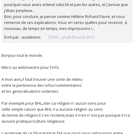
pourquoi vous aviez enlevé celui-là et pas les autres, et j'avoue que
j'étais perplexe...
Bon, pour conclure, je pense comme Hélène Richard Favre, et vous
remercie de ces explications. Vous en serez quittes pour recevoir, à
nouveau, de temps en temps, mes impressions !...
Écrit par :
academos
21h01
-
jeudi 09
août 2012
Bonjour tout le monde.
Merci au webmaistre pour l'info.
A mon avis,il faut trouver une sorte de milieu
entre la pertinence des infos/commentaires
et les generalisations violentes.
Par exemple,pour BHL,citer sa religion n' aucun sens pour
cette simple raison que BHL n'a aucune religion au sens
du terme de religion.Il s'en reclame,mais il n'en n' est pas puisque il n'a
aucune pratique/culture religieuse.
L'avantage de ce blog etant le fait que nous nous retrouvons entre