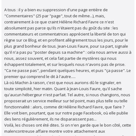
A tous : il y a bien eu suppression d'une page entière de
"Commentaires" (25 par "page", tout de même...), mais,
contrairement à ce que craint Hélène Richard Favre ce n'est
absolument pas parce qu'ils n'étaient pas du goût du site : les
commentateurs et commentatrices apprécient la liberté de ton qui
règne sur ce Blog, et en profitent allègrement tous les jours, pour le
plus grand bonheur de tous. Jean-Louis Faure, pour sa part, signale
qu'il n'a pas pu "poster depuis sa machine" : cela nous arrive aussi à
nous, assez souvent, et cela fait partie de mystères qui nous
échappent totalement, et sur lesquels nous n'avons pas de prise.
"Ca ne passe pas", pendant quelques heures, et puis "ça passe". Le
premier qui comprend le dit à l'autre.....
Là où Machin à raison, c'est que nous aurions dû le signaler, en
toute simplicité, hier matin. Quant à Jean-Louis Faure, qu'il sache
qu'aucun hébergeur n'est parfait. Tel autre, si nous changions, nous
proposerait un service meilleur sur tel point, mais plus telle ou telle
fonctionnalité : alors, comme dit Hélène Richard Favre, que faire ?
Elle voit bien, pourtant, que sur notre page Facebook, où elle publie
des liens régulièrement, ils ne disparaissent pas...
Voilà, les choses ont été dites. Si on n'en garde que le bon côté, cette
malencontreuse affaire montre votre attachement aux