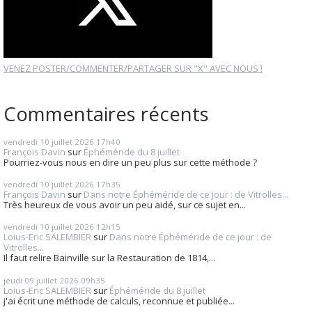
VENEZ POSTER/COMMENTER/PARTAGER SUR "X" AVEC NOUS !
Commentaires récents
vendredi 10
juillet 2026
17h40
François Davin
sur
Éphéméride du 8 juillet
Pourriez-vous nous en dire un peu plus sur cette méthode ?
vendredi 10
juillet 2026
17h35
François Davin
sur
Dans notre Éphéméride de ce jour : de Vitrolles...
Très heureux de vous avoir un peu aidé, sur ce sujet en...
vendredi 10
juillet 2026
12h15
Loius-Eric SALEMBIER
sur
Dans notre Éphéméride de ce jour : de
Vitrolles...
Il faut relire Bainville sur la Restauration de 1814,...
jeudi 09
juillet 2026
09h35
Loius-Eric SALEMBIER
sur
Éphéméride du 8 juillet
j'ai écrit une méthode de calculs, reconnue et publiée...