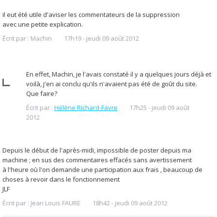
il eut été utile d'aviser les commentateurs de la suppression
avec une petite explication.
Écrit par :
Machin
17h19
-
jeudi 09
août 2012
En effet, Machin, je l'avais constaté il y a quelques jours déjà et
voilà, j'en ai conclu qu'ils n'avaient pas été de goût du site.
Que faire?
Écrit par :
Hélène Richard-Favre
17h25
-
jeudi 09
août
2012
Depuis le début de l'après-midi, impossible de poster depuis ma
machine ; en sus des commentaires effacés sans avertissement
à l'heure où l'on demande une participation aux frais , beaucoup de
choses à revoir dans le fonctionnement
JLF
Écrit par :
Jean Louis FAURE
18h42
-
jeudi 09
août 2012