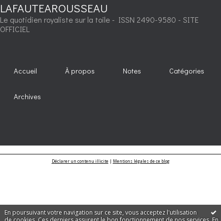
LAFAUTEAROUSSEAU
Le quotidien royaliste sur la toile - ISSN 2490-9580 - SITE
OFFICIEL
Accueil
À propos
Notes
Catégories
Archives
Déclarer un contenu illicite
|
Mentions légales de ce blog
En poursuivant votre navigation sur ce site, vous acceptez l'utilisation
de cookies. Ces derniers assurent le bon fonctionnement de nos services.
En