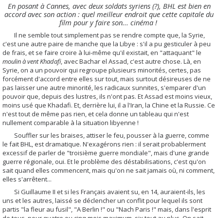
En posant à Cannes, avec deux soldats syriens (?), BHL est bien en
accord avec son action : quel meilleur endroit que cette capitale du
film pour y faire son... cinéma !
Il ne semble tout simplement pas se rendre compte que, la Syrie,
c'est une autre paire de manche que la Libye : s'il a pu gesticuler à peu
de frais, et se faire croire à lui-même qu'il existait, en "attaquant" le
moulin à vent Khadafi
, avec Bachar el Assad, c'est autre chose. Là, en
Syrie, on a un pouvoir qui regroupe plusieurs minorités, certes, pas
forcément d'accord entre elles sur tout, mais surtout désireuses de ne
pas laisser une autre minorité, les radicaux sunnites, s'emparer d'un
pouvoir que, depuis des lustres, ils n'ont pas. Et Assad est moins vieux,
moins usé que Khadafi. Et, derrière lui, il a l'Iran, la Chine et la Russie. Ce
n'est tout de même pas rien, et cela donne un tableau qui n'est
nullement comparable à la situation libyenne !
Souffler sur les braises, attiser le feu, pousser à la guerre, comme
le fait BHL, est dramatique. N'exagérons rien : il serait probablerment
excessif de parler de "troisième guerre mondiale", mais d'une grande
guerre régionale, oui. Et le problème des déstabilisations, c'est qu'on
sait quand elles commencent, mais qu'on ne sait jamais où, ni comment,
elles s'arrêtent...
Si Guillaume II et si les Français avaient su, en 14, auraient-ils, les
uns et les autres, laissé se déclencher un conflit pour lequel ils sont
partis "la fleur au fusil", "A Berlin !" ou "Nach Paris !" mais, dans l'esprit