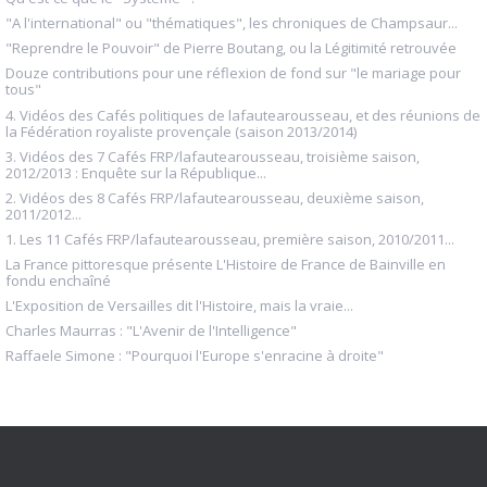
"A l'international" ou "thématiques", les chroniques de Champsaur...
"Reprendre le Pouvoir" de Pierre Boutang, ou la Légitimité retrouvée
Douze contributions pour une réflexion de fond sur "le mariage pour
tous"
4. Vidéos des Cafés politiques de lafautearousseau, et des réunions de
la Fédération royaliste provençale (saison 2013/2014)
3. Vidéos des 7 Cafés FRP/lafautearousseau, troisième saison,
2012/2013 : Enquête sur la République...
2. Vidéos des 8 Cafés FRP/lafautearousseau, deuxième saison,
2011/2012...
1. Les 11 Cafés FRP/lafautearousseau, première saison, 2010/2011...
La France pittoresque présente L'Histoire de France de Bainville en
fondu enchaîné
L'Exposition de Versailles dit l'Histoire, mais la vraie...
Charles Maurras : "L'Avenir de l'Intelligence"
Raffaele Simone : "Pourquoi l'Europe s'enracine à droite"