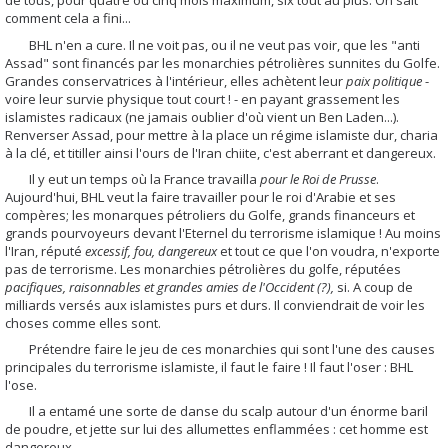
de tous, pour quatre ou cinq mois maximum, six tout au plus. On sait
comment cela a fini...
BHL n'en a cure. Il ne voit pas, ou il ne veut pas voir, que les "anti
Assad" sont financés par les monarchies pétrolières sunnites du Golfe.
Grandes conservatrices à l'intérieur, elles achètent leur
paix politique
-
voire leur survie physique tout court ! - en payant grassement les
islamistes radicaux (ne jamais oublier d'où vient un Ben Laden...).
Renverser Assad, pour mettre à la place un régime islamiste dur, charia
à la clé, et titiller ainsi l'ours de l'Iran chiite, c'est aberrant et dangereux.
Il y eut un temps où la France travailla
pour le Roi de Prusse
.
Aujourd'hui, BHL veut la faire travailler pour le roi d'Arabie et ses
compères; les monarques pétroliers du Golfe, grands financeurs et
grands pourvoyeurs devant l'Eternel du terrorisme islamique ! Au moins
l'Iran, réputé
excessif, fou, dangereux
et tout ce que l'on voudra, n'exporte
pas de terrorisme. Les monarchies pétrolières du golfe, réputées
pacifiques, raisonnables et grandes amies de l'Occident (?),
si. A coup de
milliards versés aux islamistes purs et durs. Il conviendrait de voir les
choses comme elles sont.
Prétendre faire le jeu de ces monarchies qui sont l'une des causes
principales du terrorisme islamiste, il faut le faire ! Il faut l'oser : BHL
l'ose.
Il a entamé une sorte de danse du scalp autour d'un énorme baril
de poudre, et jette sur lui des allumettes enflammées : cet homme est
dangereux.