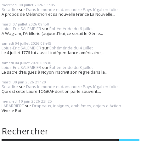
mercredi 08
juillet 2026
13h05
Setadire
sur
Dans le monde et dans notre Pays légal en folie...
A propos de Mélanchon et sa nouvelle France La Nouvelle...
mardi 07
juillet 2026
09h50
Loius-Eric SALEMBIER
sur
Éphéméride du 6 juillet
A Wagram, l'Artillerie (aujourd'hui, ce serait le Génie...
samedi 04
juillet 2026
08h45
Loius-Eric SALEMBIER
sur
Éphéméride du 4 juillet
Le 4 juillet 1776 fut aussi l'indépendance américaine,...
samedi 04
juillet 2026
08h30
Loius-Eric SALEMBIER
sur
Éphéméride du 3 juillet
Le sacre d'Hugues à Noyon inscrivit son règne dans la...
mardi 30
juin 2026
21h20
Setadire
sur
Dans le monde et dans notre Pays légal en folie...
Qui est cette Laure TOGRAF dont on parle souvent....
mercredi 10
juin 2026
23h25
LABARRIERE
sur
Drapeaux, insignes, emblèmes, objets d'Action...
Vive le Roi
Rechercher