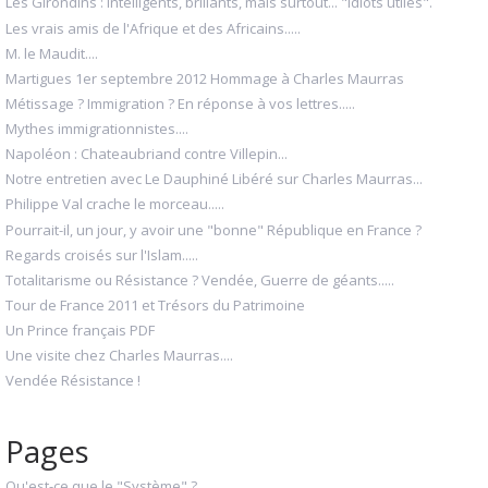
Les Girondins : intelligents, brillants, mais surtout... "idiots utiles".
Les vrais amis de l'Afrique et des Africains.....
M. le Maudit....
Martigues 1er septembre 2012 Hommage à Charles Maurras
Métissage ? Immigration ? En réponse à vos lettres.....
Mythes immigrationnistes....
Napoléon : Chateaubriand contre Villepin...
Notre entretien avec Le Dauphiné Libéré sur Charles Maurras...
Philippe Val crache le morceau.....
Pourrait-il, un jour, y avoir une "bonne" République en France ?
Regards croisés sur l'Islam.....
Totalitarisme ou Résistance ? Vendée, Guerre de géants.....
Tour de France 2011 et Trésors du Patrimoine
Un Prince français PDF
Une visite chez Charles Maurras....
Vendée Résistance !
Pages
Qu'est-ce que le "Système" ?