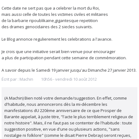
Cette date ne sert pas que a celebrer la mort du Roi,
mais aussi celle de toutes les victimes civiles et militaires
de la barbarie ripoublikaine,gigantesque repetition
des drames genocidaires des 2 siecles suivants.
Le Blog annonce regulierement les celebrations a l'avance.
Je crois que une initiative serait bien venue pour encourager
a plus de participation pendant cette semaine de commémoration.
A savoir depuis le Samedi 19 janvier jusqu'au Dimanche 27 janvier 2013.
Écrit par :
Machin
10h56
-
vendredi 10
août 2012
(A Machin) Bien noté votre demande/suggestion. En effet, comme
d'habitude, nous annoncerons dès la mi-décembre les
manifestations dU 220ème anniversaire de ce que Prosper de
Barante appelait, à juste titre, "l'acte le plus terriblement religieux de
notre histoire". Mais, il ne faut pas se contenter de l'habitude : toute
suggestion positive, en vue d'une ou plusieurs actions, "sans
nostalgie ni folklore" (comme le disait Pierre Debray) seront reçues,