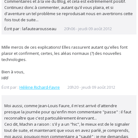
Commentaires et à la vie du Blog, et cela est extrêmement positif.
Continuez donc à commenter, autant qu'il vous plaira, et si
d'aventure un tel problème se reproduisait nous en avertirions cette
fois tout de suite...
Écrit par :
lafautearousseau
20h06
-
jeudi 09
août 2012
Mille mercis de ces explications! Elles rassurent autant qu'elles font
plaisir et confirment, certes, les aléas normaux (?) des nouvelles
technologies.
Bien à vous,
HRF
Écrit par :
Hélène Richard-Favre
20h20
-
jeudi 09
août 2012
Moi aussi, comme Jean-Louis Faure, il m'est arrivé d'attendre
presque la journée pour qu'enfin mon commentaire "passe" : il faut
reconnaître que c'est particulièrement énervant...
Ceci dit, Machin a raison : s'il y a un "hic", le mieux est de le signaler
tout de suite, et maintenant que vous en avez parlé, je comprends,
moi aussi, pouquoi mon commentaire a "sauté" : je me demandais