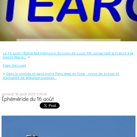
Le 15 août, l'Église fait mémoire du voeu de Louis XIII consacrant la France à la
Vierge Marie...
Page d'accueil
Dans le monde et dans notre Pays légal en folie : revue de presse et
d'actualité de lafautearousseau...
samedi 16
août 2025
03h30
Éphéméride du 16 août