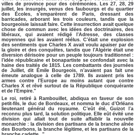
villes de province pour des cérémonies. Les 27, 28, 29
juillet, les insurgés, venus des faubourgs et du quartier
des Écoles, s’emparèrent de Paris, dressant des
barricades, arborant les trois couleurs, tandis que la
bourgeoisie laissait faire. Cette insurrection avait quelque
chose de commun avec les idées des doctrinaires, des
libéraux, qui avaient rédigé l’Adresse, des classes
moyennes qui les avaient réélus. C’était une explosion
des sentiments que Charles X avait voulu apaiser par de
la gloire et des conquêtes, tandis que l’Algérie était une
diversion dérisoire pour un peuple toujours traditionnel :
l’idée républicaine et bonapartiste se confondait avec la
haine des traités de 1815. Les combattants des journées
de Juillet, dit Émile Bourgeois, n’avaient pas fait une
émeute analogue à celle de 1789. Ils avaient pris les
armes contre l’Europe au moins autant que contre
Charles X et rêvé surtout de la République conquérante
et de l’Empire."
Le roi, retiré à Rambouillet, abdiqua en faveur de son
petit-fils, le duc de Bordeaux, et nomma le duc d’Orléans
lieutenant général du royaume. C’eût été, Guizot l’a
reconnu plus tard, la solution politique. Elle eût évité une
division qui allait tout de suite affaiblir la nouvelle
monarchie : la division des partisans de la branche aînée
des Bourbons, la branche légitime, et les
partisans de la
branche cadette..."