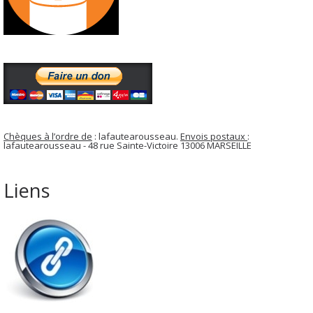
Chèques à l’ordre de
: lafautearousseau.
Envois postaux
:
lafautearousseau - 48 rue Sainte-Victoire 13006 MARSEILLE
Liens