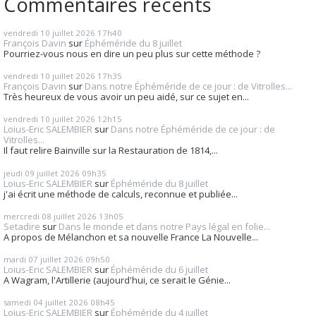
Commentaires récents
vendredi 10
juillet 2026
17h40
François Davin
sur
Éphéméride du 8 juillet
Pourriez-vous nous en dire un peu plus sur cette méthode ?
vendredi 10
juillet 2026
17h35
François Davin
sur
Dans notre Éphéméride de ce jour : de Vitrolles...
Très heureux de vous avoir un peu aidé, sur ce sujet en...
vendredi 10
juillet 2026
12h15
Loius-Eric SALEMBIER
sur
Dans notre Éphéméride de ce jour : de
Vitrolles...
Il faut relire Bainville sur la Restauration de 1814,...
jeudi 09
juillet 2026
09h35
Loius-Eric SALEMBIER
sur
Éphéméride du 8 juillet
j'ai écrit une méthode de calculs, reconnue et publiée...
mercredi 08
juillet 2026
13h05
Setadire
sur
Dans le monde et dans notre Pays légal en folie...
A propos de Mélanchon et sa nouvelle France La Nouvelle...
mardi 07
juillet 2026
09h50
Loius-Eric SALEMBIER
sur
Éphéméride du 6 juillet
A Wagram, l'Artillerie (aujourd'hui, ce serait le Génie...
samedi 04
juillet 2026
08h45
Loius-Eric SALEMBIER
sur
Éphéméride du 4 juillet