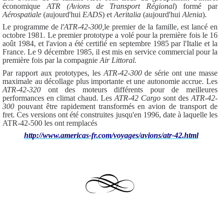
économique
ATR (Avions de Transport Régional
) formé par
Aérospatiale
(aujourd'hui
EADS
) et
Aeritalia
(aujourd'hui
Alenia
).
Le programme de
l'ATR-42-300,
le premier de la famille, est lancé en
octobre 1981. Le premier prototype a volé pour la première fois le 16
août 1984, et l'avion a été certifié en septembre 1985 par l'Italie et la
France. Le 9 décembre 1985, il est mis en service commercial pour la
première fois par la compagnie
Air Littoral.
Par rapport aux prototypes, les
ATR-42-300
de série ont une masse
maximale au décollage plus importante et une autonomie accrue. Les
ATR-42-320
ont des moteurs différents pour de meilleures
performances en climat chaud. Les
ATR-42 Cargo
sont des
ATR-42-
300
pouvant être rapidement transformés en avion de transport de
fret. Ces versions ont été construites jusqu'en 1996, date à laquelle les
ATR-42-500 les ont remplacés
http://www.americas-fr.com/voyages/avions/atr-42.html