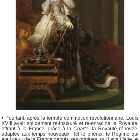
•
Pourtant, après la terrible commotion révolutionnaire, Louis
XVIII avait solidement ré-instauré et ré-enraciné la Royauté,
offrant à la France, grâce à la
Charte,
la Royauté rénovée,
adaptée aux temps nouveaux. Tel le phénix, le Régime qui
était celui de la France depuis ses origines, qui l'avait faite, et