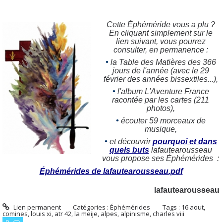
Cette Éphéméride vous a plu ?
En cliquant simplement sur le
lien suivant, vous pourrez
consulter, en permanence :
•
la Table des Matières des 366
jours de l'année (avec le 29
février des années bissextiles...),
•
l'album L'Aventure France
racontée par les cartes (211
photos),
•
écouter 59 morceaux de
musique,
•
et découvrir
pourquoi et dans
quels buts
lafautearousseau
vous propose ses Éphémérides :
Éphémérides de lafautearousseau.pdf
lafautearousseau
Lien permanent
Catégories :
Éphémérides
Tags :
16 aout
,
comines
,
louis xi
,
atr 42
,
la meije
,
alpes
,
alpinisme
,
charles viii
0