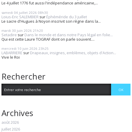
Le 4 juillet 1776 fut aussi l'indépendance américaine,...
samedi 04
juillet 2026
08h30
Loius-Eric SALEMBIER
sur
Éphéméride du 3 juillet
Le sacre d'Hugues à Noyon inscrivit son règne dans la...
mardi 30
juin 2026
21h20
Setadire
sur
Dans le monde et dans notre Pays légal en folie...
Qui est cette Laure TOGRAF dont on parle souvent....
mercredi 10
juin 2026
23h25
LABARRIERE
sur
Drapeaux, insignes, emblèmes, objets d'Action...
Vive le Roi
Rechercher
Archives
août 2026
juillet 2026