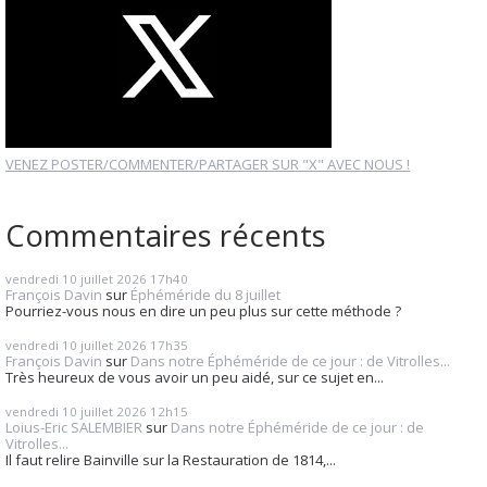
VENEZ POSTER/COMMENTER/PARTAGER SUR "X" AVEC NOUS !
Commentaires récents
vendredi 10
juillet 2026
17h40
François Davin
sur
Éphéméride du 8 juillet
Pourriez-vous nous en dire un peu plus sur cette méthode ?
vendredi 10
juillet 2026
17h35
François Davin
sur
Dans notre Éphéméride de ce jour : de Vitrolles...
Très heureux de vous avoir un peu aidé, sur ce sujet en...
vendredi 10
juillet 2026
12h15
Loius-Eric SALEMBIER
sur
Dans notre Éphéméride de ce jour : de
Vitrolles...
Il faut relire Bainville sur la Restauration de 1814,...