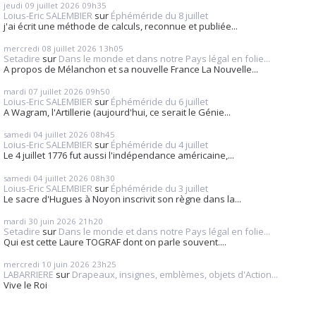
jeudi 09
juillet 2026
09h35
Loius-Eric SALEMBIER
sur
Éphéméride du 8 juillet
j'ai écrit une méthode de calculs, reconnue et publiée...
mercredi 08
juillet 2026
13h05
Setadire
sur
Dans le monde et dans notre Pays légal en folie...
A propos de Mélanchon et sa nouvelle France La Nouvelle...
mardi 07
juillet 2026
09h50
Loius-Eric SALEMBIER
sur
Éphéméride du 6 juillet
A Wagram, l'Artillerie (aujourd'hui, ce serait le Génie...
samedi 04
juillet 2026
08h45
Loius-Eric SALEMBIER
sur
Éphéméride du 4 juillet
Le 4 juillet 1776 fut aussi l'indépendance américaine,...
samedi 04
juillet 2026
08h30
Loius-Eric SALEMBIER
sur
Éphéméride du 3 juillet
Le sacre d'Hugues à Noyon inscrivit son règne dans la...
mardi 30
juin 2026
21h20
Setadire
sur
Dans le monde et dans notre Pays légal en folie...
Qui est cette Laure TOGRAF dont on parle souvent....
mercredi 10
juin 2026
23h25
LABARRIERE
sur
Drapeaux, insignes, emblèmes, objets d'Action...
Vive le Roi