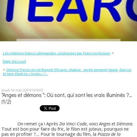
Les relations franco-allemandes, expliquées par François Husson
Page d'accueil
Shimon Peres reçoit Benoît XVI avec chaleur : qu’en pensent Juppé, Darcos
et tant d’autres « loups » ?...
jeudi 14
mai 2009
00h05
"Anges et démons ": Où sont, qui sont les vrais illuminés ?…
(1/2)
On remet ça ! Après
Da Vinci Code
, voici
Anges et Démons
.
Tout est bon pour faire du fric, le filon est juteux, pourquoi ne
pas en profiter ?.... Pour le tournage du film, la
Piazza de la