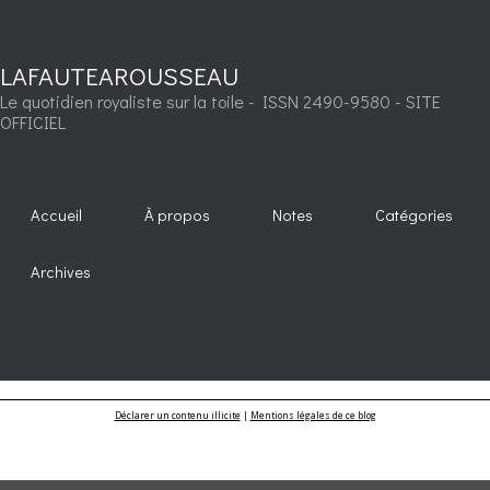
LAFAUTEAROUSSEAU
Le quotidien royaliste sur la toile - ISSN 2490-9580 - SITE
OFFICIEL
Accueil
À propos
Notes
Catégories
Archives
Déclarer un contenu illicite
|
Mentions légales de ce blog