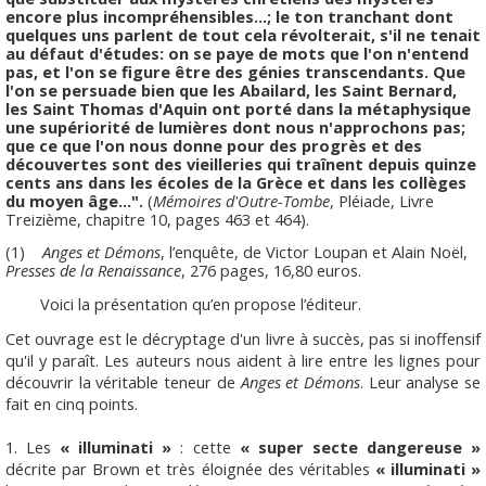
encore plus incompréhensibles...; le ton tranchant dont
quelques uns parlent de tout cela révolterait, s'il ne tenait
au défaut d'études: on se paye de mots que l'on n'entend
pas, et l'on se figure être des génies transcendants. Que
l'on se persuade bien que les Abailard, les Saint Bernard,
les Saint Thomas d'Aquin ont porté dans la métaphysique
une supériorité de lumières dont nous n'approchons pas;
que ce que l'on nous donne pour des progrès et des
découvertes sont des vieilleries qui traînent depuis quinze
cents ans dans les écoles de la Grèce et dans les collèges
du moyen âge...".
(
Mémoires d'Outre-Tombe
, Pléiade, Livre
Treizième, chapitre 10, pages 463 et 464).
(1)
Anges et Démons
, l’enquête, de Victor Loupan et Alain Noël,
Presses de la Renaissance
, 276 pages, 16,80 euros.
Voici la présentation qu’en propose l’éditeur.
Cet ouvrage est le décryptage d'un livre à succès, pas si inoffensif
qu'il y paraît. Les auteurs nous aident à lire entre les lignes pour
découvrir la véritable teneur de
Anges et Démons
. Leur analyse se
fait en cinq points.
1. Les
« illuminati »
: cette
« super secte dangereuse »
décrite par Brown et très éloignée des véritables
« illuminati »