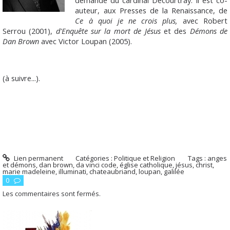
auteur, aux Presses de la Renaissance, de
Ce à quoi je ne crois plus,
avec Robert
Serrou (2001),
d'Enquête sur la mort de Jésus
et des
Démons de
Dan Brown
avec Victor Loupan (2005).
(à suivre...).
Lien permanent
Catégories :
Politique et Religion
Tags :
anges
et démons
,
dan brown
,
da vinci code
,
église catholique
,
jésus
,
christ
,
marie madeleine
,
illuminati
,
chateaubriand
,
loupan
,
galilée
0
Les commentaires sont fermés.